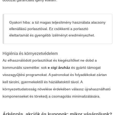
dobozát garanciális igény esetén.
Gyakori hiba: a túl magas teljesítmény használata alacsony
ellenállású porlasztóval. Ez csökkenti a porlasztó
élettartamát és gyengébb ízélményt eredményezhet.
Higiénia és környezetvédelem
Az elhasználódott porlasztókat és kiegészítőket ne dobd a
kommunális szemétbe: sok
e cigi áruház
és gyártó támogat
visszagyűjtési programokat. A patronokat és folyadékokat zártan
kell tárolni, gyermekektől és háziállatoktól távol. A
környezettudatosság növelése érdekében válassz újrahasználható
komponenseket és törekedj a csomagolás minimalizálására.
Árképzés, akciók és kuponok: mikor vásároljunk?