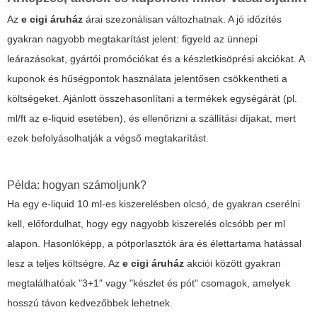
Az
e cigi áruház
árai szezonálisan változhatnak. A jó időzítés
gyakran nagyobb megtakarítást jelent: figyeld az ünnepi
leárazásokat, gyártói promóciókat és a készletkisöprési akciókat. A
kuponok és hűségpontok használata jelentősen csökkentheti a
költségeket. Ajánlott összehasonlítani a termékek egységárát (pl.
ml/ft az e-liquid esetében), és ellenőrizni a szállítási díjakat, mert
ezek befolyásolhatják a végső megtakarítást.
Példa: hogyan számoljunk?
Ha egy e-liquid 10 ml-es kiszerelésben olcsó, de gyakran cserélni
kell, előfordulhat, hogy egy nagyobb kiszerelés olcsóbb per ml
alapon. Hasonlóképp, a pótporlasztók ára és élettartama hatással
lesz a teljes költségre. Az
e cigi áruház
akciói között gyakran
megtalálhatóak "3+1" vagy "készlet és pót" csomagok, amelyek
hosszú távon kedvezőbbek lehetnek.