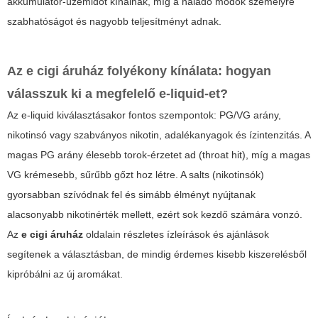
akkumulátor-üzemidőt kínálnak, míg a haladó modok személyre
szabhatóságot és nagyobb teljesítményt adnak.
Az
e cigi áruház
folyékony kínálata: hogyan
válasszuk ki a megfelelő e-liquid-et?
Az e-liquid kiválasztásakor fontos szempontok: PG/VG arány,
nikotinsó vagy szabványos nikotin, adalékanyagok és ízintenzitás. A
magas PG arány élesebb torok-érzetet ad (throat hit), míg a magas
VG krémesebb, sűrűbb gőzt hoz létre. A salts (nikotinsók)
gyorsabban szívódnak fel és simább élményt nyújtanak
alacsonyabb nikotinérték mellett, ezért sok kezdő számára vonzó.
Az
e cigi áruház
oldalain részletes ízleírások és ajánlások
segítenek a választásban, de mindig érdemes kisebb kiszerelésből
kipróbálni az új aromákat.