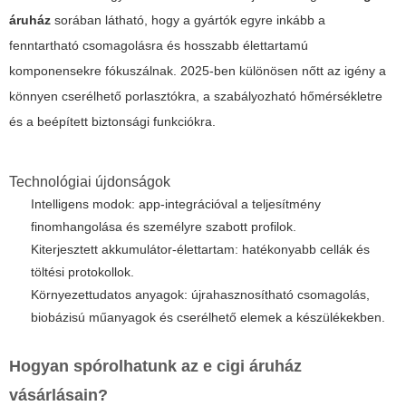
áruház
sorában látható, hogy a gyártók egyre inkább a
fenntartható csomagolásra és hosszabb élettartamú
komponensekre fókuszálnak. 2025-ben különösen nőtt az igény a
könnyen cserélhető porlasztókra, a szabályozható hőmérsékletre
és a beépített biztonsági funkciókra.
Technológiai újdonságok
Intelligens modok: app-integrációval a teljesítmény
finomhangolása és személyre szabott profilok.
Kiterjesztett akkumulátor-élettartam: hatékonyabb cellák és
töltési protokollok.
Környezettudatos anyagok: újrahasznosítható csomagolás,
biobázisú műanyagok és cserélhető elemek a készülékekben.
Hogyan spórolhatunk az
e cigi áruház
vásárlásain?