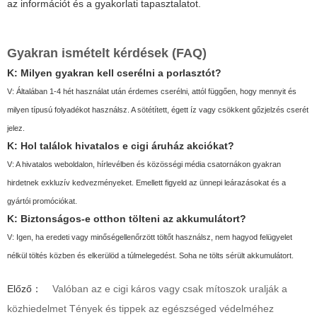
az információt és a gyakorlati tapasztalatot.
Gyakran ismételt kérdések (FAQ)
K: Milyen gyakran kell cserélni a porlasztót?
V: Általában 1-4 hét használat után érdemes cserélni, attól függően, hogy mennyit és
milyen típusú folyadékot használsz. A sötétített, égett íz vagy csökkent gőzjelzés cserét
jelez.
K: Hol találok hivatalos
e cigi áruház
akciókat?
V: A hivatalos weboldalon, hírlevélben és közösségi média csatornákon gyakran
hirdetnek exkluzív kedvezményeket. Emellett figyeld az ünnepi leárazásokat és a
gyártói promóciókat.
K: Biztonságos-e otthon tölteni az akkumulátort?
V: Igen, ha eredeti vagy minőségellenőrzött töltőt használsz, nem hagyod felügyelet
nélkül töltés közben és elkerülöd a túlmelegedést. Soha ne tölts sérült akkumulátort.
Előző：
Valóban az e cigi káros vagy csak mítoszok uralják a
közhiedelmet Tények és tippek az egészséged védelméhez