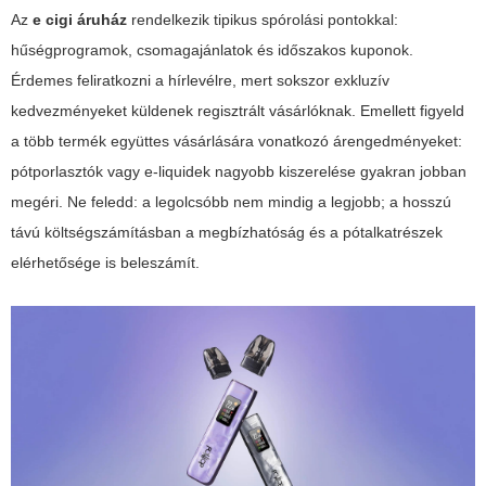
Az
e cigi áruház
rendelkezik tipikus spórolási pontokkal:
hűségprogramok, csomagajánlatok és időszakos kuponok.
Érdemes feliratkozni a hírlevélre, mert sokszor exkluzív
kedvezményeket küldenek regisztrált vásárlóknak. Emellett figyeld
a több termék együttes vásárlására vonatkozó árengedményeket:
pótporlasztók vagy e-liquidek nagyobb kiszerelése gyakran jobban
megéri. Ne feledd: a legolcsóbb nem mindig a legjobb; a hosszú
távú költségszámításban a megbízhatóság és a pótalkatrészek
elérhetősége is beleszámít.