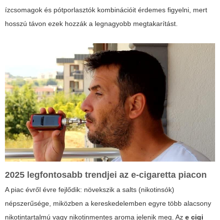
ízcsomagok és pótporlasztók kombinációit érdemes figyelni, mert
hosszú távon ezek hozzák a legnagyobb megtakarítást.
2025 legfontosabb trendjei az e-cigaretta piacon
A piac évről évre fejlődik: növekszik a salts (nikotinsók)
népszerűsége, miközben a kereskedelemben egyre több alacsony
nikotintartalmú vagy nikotinmentes aroma jelenik meg. Az
e cigi