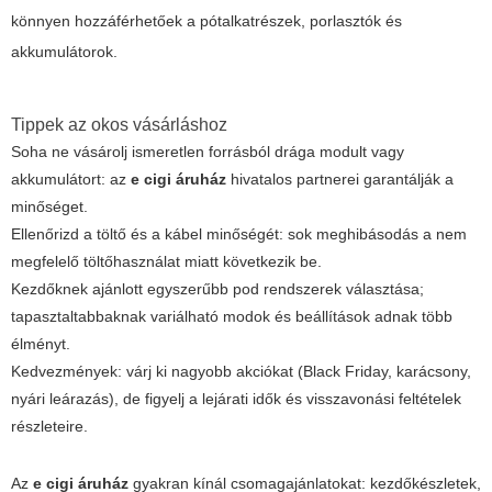
könnyen hozzáférhetőek a pótalkatrészek, porlasztók és
akkumulátorok.
Tippek az okos vásárláshoz
Soha ne vásárolj ismeretlen forrásból drága modult vagy
akkumulátort: az
e cigi áruház
hivatalos partnerei garantálják a
minőséget.
Ellenőrizd a töltő és a kábel minőségét: sok meghibásodás a nem
megfelelő töltőhasználat miatt következik be.
Kezdőknek ajánlott egyszerűbb pod rendszerek választása;
tapasztaltabbaknak variálható modok és beállítások adnak több
élményt.
Kedvezmények: várj ki nagyobb akciókat (Black Friday, karácsony,
nyári leárazás), de figyelj a lejárati idők és visszavonási feltételek
részleteire.
Az
e cigi áruház
gyakran kínál csomagajánlatokat: kezdőkészletek,