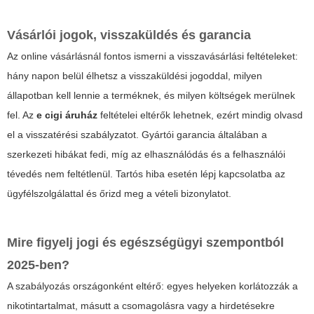
Vásárlói jogok, visszaküldés és garancia
Az online vásárlásnál fontos ismerni a visszavásárlási feltételeket:
hány napon belül élhetsz a visszaküldési jogoddal, milyen
állapotban kell lennie a terméknek, és milyen költségek merülnek
fel. Az
e cigi áruház
feltételei eltérők lehetnek, ezért mindig olvasd
el a visszatérési szabályzatot. Gyártói garancia általában a
szerkezeti hibákat fedi, míg az elhasználódás és a felhasználói
tévedés nem feltétlenül. Tartós hiba esetén lépj kapcsolatba az
ügyfélszolgálattal és őrizd meg a vételi bizonylatot.
Mire figyelj jogi és egészségügyi szempontból
2025-ben?
A szabályozás országonként eltérő: egyes helyeken korlátozzák a
nikotintartalmat, másutt a csomagolásra vagy a hirdetésekre