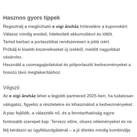
Hasznos gyors tippek
Regisztrálj a megbízható
e cigi áruház
hírlevelére a kuponokért.
Válassz mindig eredeti, hitelesített akkumulátort és töltőt.
Tartsd karban a porlasztókat rendszeresen a jobb ízért.
Próbálj ki kisebb kiszereléseket új ízekből, mielőtt nagyobbat
vásárolsz.
Használd a csomagajánlatokat és pótporlasztó kedvezményeket a
hosszú távú megtakarításhoz.
Végszó
Az
e cigi áruház
lehet a legjobb partnered 2025-ben, ha tudatosan
válogatsz, figyelsz a részletekre és kihasználod a kedvezményeket.
A piac fejlődik, a választék nő, és a fenntarthatóság egyre
fontosabb szerepet kap. Tervezz előre, olvass véleményeket és ne
félj kérdezni az ügyfélszolgálatnál – a jó döntés mindig kombinálja