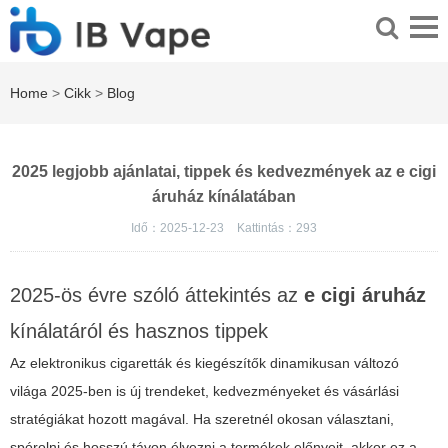
Home
>
Cikk
>
Blog
2025 legjobb ajánlatai, tippek és kedvezmények az e cigi
áruház kínálatában
Idő：2025-12-23
Kattintás：
293
2025-ös évre szóló áttekintés az
e cigi áruház
kínálatáról és hasznos tippek
Az elektronikus cigaretták és kiegészítők dinamikusan változó
világa 2025-ben is új trendeket, kedvezményeket és vásárlási
stratégiákat hozott magával. Ha szeretnél okosan választani,
spórolni és hosszú távon élvezni a termékek előnyeit, akkor ez a