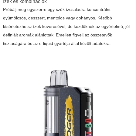
Ízek és kombinációk
Próbálj meg egyszerre egy szűk ízcsaládra koncentrálni:
gyümölcsös, desszert, mentolos vagy dohányos. Később
kísérletezhetsz ízek keverésével, de kezdőknek az egyértelmű, jól
definiált aromák ajánlottak. Emellett figyelj az összetevők
tisztaságára és az e-liquid gyártója által közölt adatokra.