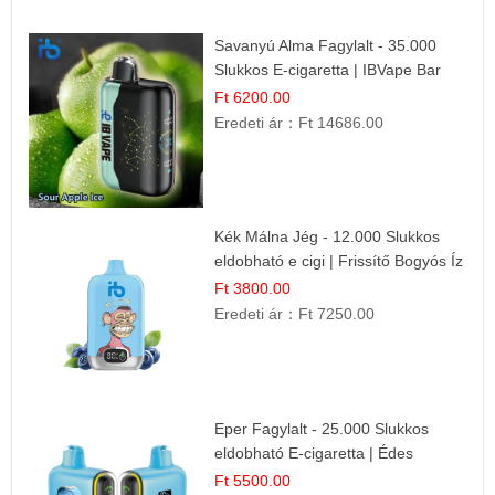
Savanyú Alma Fagylalt - 35.000
Slukkos E-cigaretta | IBVape Bar
Ft 6200.00
Eredeti ár：
Ft 14686.00
Kék Málna Jég - 12.000 Slukkos
eldobható e cigi | Frissítő Bogyós Íz
Ft 3800.00
Eredeti ár：
Ft 7250.00
Eper Fagylalt - 25.000 Slukkos
eldobható E-cigaretta | Édes
Desszert Íz
Ft 5500.00