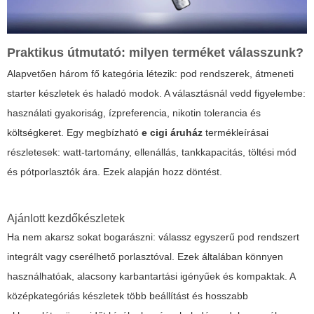
Praktikus útmutató: milyen terméket válasszunk?
Alapvetően három fő kategória létezik: pod rendszerek, átmeneti
starter készletek és haladó modok. A választásnál vedd figyelembe:
használati gyakoriság, ízpreferencia, nikotin tolerancia és
költségkeret. Egy megbízható
e cigi áruház
termékleírásai
részletesek: watt-tartomány, ellenállás, tankkapacitás, töltési mód
és pótporlasztók ára. Ezek alapján hozz döntést.
Ajánlott kezdőkészletek
Ha nem akarsz sokat bogarászni: válassz egyszerű pod rendszert
integrált vagy cserélhető porlasztóval. Ezek általában könnyen
használhatóak, alacsony karbantartási igényűek és kompaktak. A
középkategóriás készletek több beállítást és hosszabb