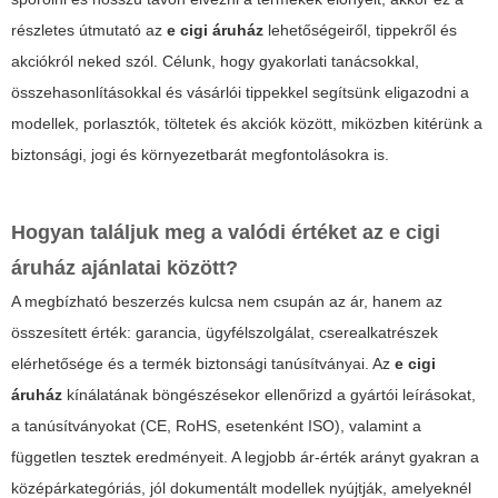
részletes útmutató az
e cigi áruház
lehetőségeiről, tippekről és
akciókról neked szól. Célunk, hogy gyakorlati tanácsokkal,
összehasonlításokkal és vásárlói tippekkel segítsünk eligazodni a
modellek, porlasztók, töltetek és akciók között, miközben kitérünk a
biztonsági, jogi és környezetbarát megfontolásokra is.
Hogyan találjuk meg a valódi értéket az
e cigi
áruház
ajánlatai között?
A megbízható beszerzés kulcsa nem csupán az ár, hanem az
összesített érték: garancia, ügyfélszolgálat, cserealkatrészek
elérhetősége és a termék biztonsági tanúsítványai. Az
e cigi
áruház
kínálatának böngészésekor ellenőrizd a gyártói leírásokat,
a tanúsítványokat (CE, RoHS, esetenként ISO), valamint a
független tesztek eredményeit. A legjobb ár-érték arányt gyakran a
középárkategóriás, jól dokumentált modellek nyújtják, amelyeknél