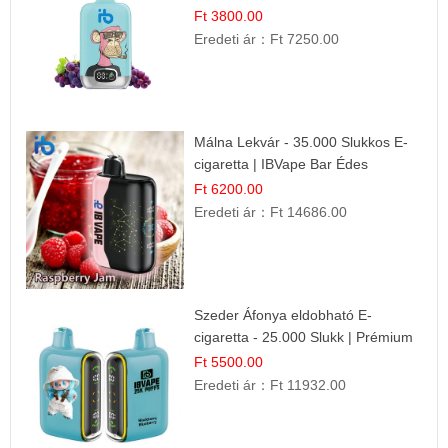
Ft 3800.00
Eredeti ár：
Ft 7250.00
Málna Lekvár - 35.000 Slukkos E-
cigaretta | IBVape Bar Édes
Gyümölcs Íz
Ft 6200.00
Eredeti ár：
Ft 14686.00
Szeder Áfonya eldobható E-
cigaretta - 25.000 Slukk | Prémium
Gyümölcs Íz
Ft 5500.00
Eredeti ár：
Ft 11932.00