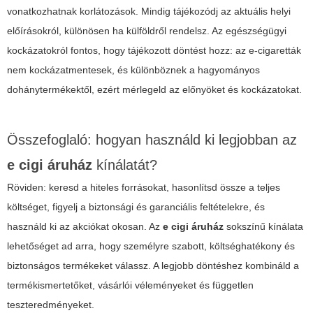
vonatkozhatnak korlátozások. Mindig tájékozódj az aktuális helyi
előírásokról, különösen ha külföldről rendelsz. Az egészségügyi
kockázatokról fontos, hogy tájékozott döntést hozz: az e-cigaretták
nem kockázatmentesek, és különböznek a hagyományos
dohánytermékektől, ezért mérlegeld az előnyöket és kockázatokat.
Összefoglaló: hogyan használd ki legjobban az
e cigi áruház
kínálatát?
Röviden: keresd a hiteles forrásokat, hasonlítsd össze a teljes
költséget, figyelj a biztonsági és garanciális feltételekre, és
használd ki az akciókat okosan. Az
e cigi áruház
sokszínű kínálata
lehetőséget ad arra, hogy személyre szabott, költséghatékony és
biztonságos termékeket válassz. A legjobb döntéshez kombináld a
termékismertetőket, vásárlói véleményeket és független
teszteredményeket.