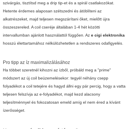
szivárgás, tisztítsd meg a drip tip-et és a spirál csatlakozókat.
Hetente érdemes alaposan szétszedni és átöblíteni az
alkatrészeket, majd teljesen megszárítani őket, mielőtt újra
összeszereled. A coil cseréje általában 1-4 hét közötti
intervallumban ajánlott használattól függően. Az
e cigi elektronika
hosszú élettartamához nélkülözhetetlen a rendszeres odafigyelés.
Pro tipp az íz maximalizálásához
Ha többet szeretnél kihozni az ízből, próbáld meg a "prime"
módszert az új coil beüzemelésekor: tegyél néhány csepp
folyadékot a coil tetejére és hagyd állni egy pár percig, hogy a vatta
teljesen felszívja az e-folyadékot, majd kezd alacsony
teljesítménnyel és fokozatosan emeld amíg el nem éred a kívánt
ízerősséget.