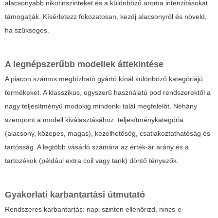
alacsonyabb nikotinszinteket és a különböző aroma intenzitásokat
támogatják. Kísérletezz fokozatosan, kezdj alacsonyról és növeld,
ha szükséges.
A legnépszerűbb modellek áttekintése
A piacon számos megbízható gyártó kínál különböző kategóriájú
termékeket. A klasszikus, egyszerű használatú pod rendszerektől a
nagy teljesítményű modokig mindenki talál megfelelőt. Néhány
szempont a modell kiválasztásához: teljesítménykategória
(alacsony, közepes, magas), kezelhetőség, csatlakoztathatóság és
tartósság. A legtöbb vásárló számára az érték-ár arány és a
tartozékok (például extra coil vagy tank) döntő tényezők.
Gyakorlati karbantartási útmutató
Rendszeres karbantartás: napi szinten ellenőrizd, nincs-e