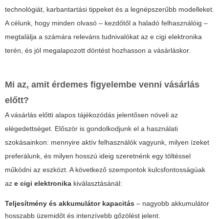
technológiát, karbantartási tippeket és a legnépszerűbb modelleket.
A célunk, hogy minden olvasó – kezdőtől a haladó felhasználóig –
megtalálja a számára releváns tudnivalókat az
e cigi elektronika
terén, és jól megalapozott döntést hozhasson a vásárláskor.
Mi az, amit érdemes figyelembe venni vásárlás
előtt?
A vásárlás előtti alapos tájékozódás jelentősen növeli az
elégedettséget. Először is gondolkodjunk el a használati
szokásainkon: mennyire aktív felhasználók vagyunk, milyen ízeket
preferálunk, és milyen hosszú ideig szeretnénk egy töltéssel
működni az eszközt. A következő szempontok kulcsfontosságúak
az
e cigi elektronika
kiválasztásánál:
Teljesítmény és akkumulátor kapacitás
– nagyobb akkumulátor
hosszabb üzemidőt és intenzívebb gőzölést jelent.