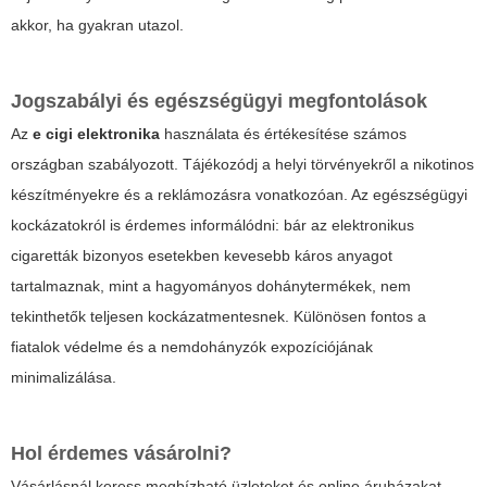
akkor, ha gyakran utazol.
Jogszabályi és egészségügyi megfontolások
Az
e cigi elektronika
használata és értékesítése számos
országban szabályozott. Tájékozódj a helyi törvényekről a nikotinos
készítményekre és a reklámozásra vonatkozóan. Az egészségügyi
kockázatokról is érdemes informálódni: bár az elektronikus
cigaretták bizonyos esetekben kevesebb káros anyagot
tartalmaznak, mint a hagyományos dohánytermékek, nem
tekinthetők teljesen kockázatmentesnek. Különösen fontos a
fiatalok védelme és a nemdohányzók expozíciójának
minimalizálása.
Hol érdemes vásárolni?
Vásárlásnál keress megbízható üzleteket és online áruházakat,