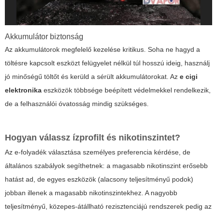
Akkumulátor biztonság
Az akkumulátorok megfelelő kezelése kritikus. Soha ne hagyd a
töltésre kapcsolt eszközt felügyelet nélkül túl hosszú ideig, használj
jó minőségű töltőt és kerüld a sérült akkumulátorokat. Az
e cigi
elektronika
eszközök többsége beépített védelmekkel rendelkezik,
de a felhasználói óvatosság mindig szükséges.
Hogyan válassz ízprofilt és nikotinszintet?
Az e-folyadék választása személyes preferencia kérdése, de
általános szabályok segíthetnek: a magasabb nikotinszint erősebb
hatást ad, de egyes eszközök (alacsony teljesítményű podok)
jobban illenek a magasabb nikotinszintekhez. A nagyobb
teljesítményű, közepes-átállható rezisztenciájú rendszerek pedig az