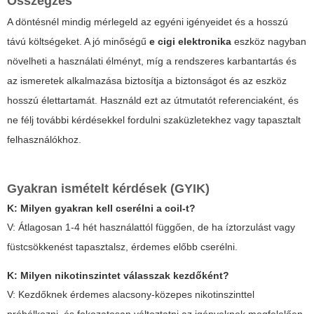
Összegzés
A döntésnél mindig mérlegeld az egyéni igényeidet és a hosszú
távú költségeket. A jó minőségű
e cigi elektronika
eszköz nagyban
növelheti a használati élményt, míg a rendszeres karbantartás és
az ismeretek alkalmazása biztosítja a biztonságot és az eszköz
hosszú élettartamát. Használd ezt az útmutatót referenciaként, és
ne félj további kérdésekkel fordulni szaküzletekhez vagy tapasztalt
felhasználókhoz.
Gyakran ismételt kérdések (GYIK)
K: Milyen gyakran kell cserélni a coil-t?
V: Átlagosan 1-4 hét használattól függően, de ha íztorzulást vagy
füstcsökkenést tapasztalsz, érdemes előbb cserélni.
K: Milyen nikotinszintet válasszak kezdőként?
V: Kezdőknek érdemes alacsony-közepes nikotinszinttel