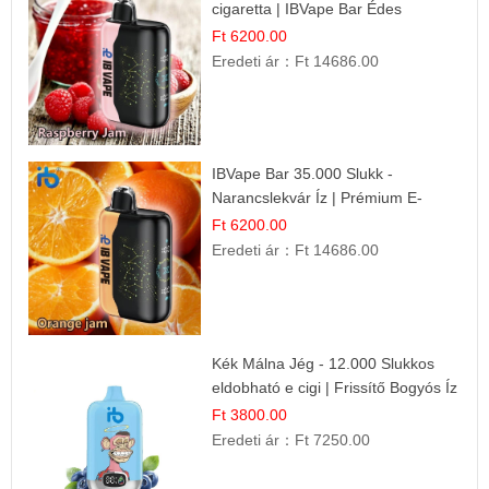
cigaretta | IBVape Bar Édes
Gyümölcs Íz
Ft 6200.00
Eredeti ár：
Ft 14686.00
IBVape Bar 35.000 Slukk -
Narancslekvár Íz | Prémium E-
cigaretta
Ft 6200.00
Eredeti ár：
Ft 14686.00
Kék Málna Jég - 12.000 Slukkos
eldobható e cigi | Frissítő Bogyós Íz
Ft 3800.00
Eredeti ár：
Ft 7250.00