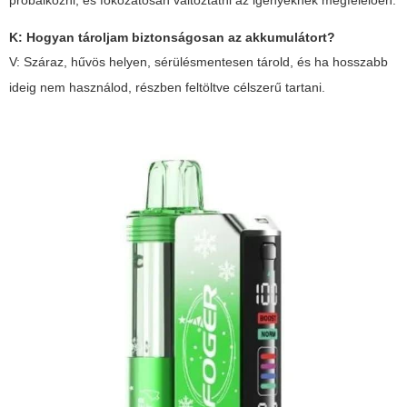
próbálkozni, és fokozatosan változtatni az igényeknek megfelelően.
K: Hogyan tároljam biztonságosan az akkumulátort?
V: Száraz, hűvös helyen, sérülésmentesen tárold, és ha hosszabb
ideig nem használod, részben feltöltve célszerű tartani.