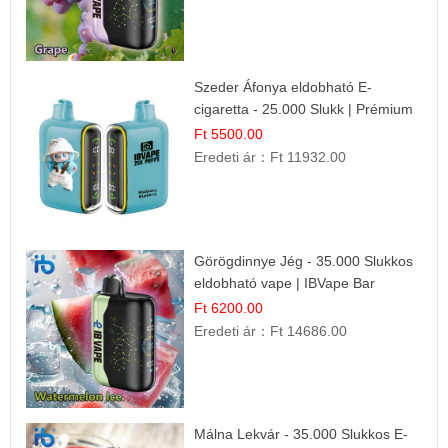
Szeder Áfonya eldobható E-
cigaretta - 25.000 Slukk | Prémium
Gyümölcs Íz
Ft 5500.00
Eredeti ár：
Ft 11932.00
Görögdinnye Jég - 35.000 Slukkos
eldobható vape | IBVape Bar
Frissítő Nyári Íz
Ft 6200.00
Eredeti ár：
Ft 14686.00
Málna Lekvár - 35.000 Slukkos E-