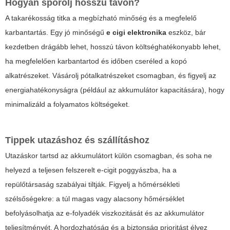
Hogyan spórolj hosszú távon?
A takarékosság titka a megbízható minőség és a megfelelő
karbantartás. Egy jó minőségű
e cigi elektronika
eszköz, bár
kezdetben drágább lehet, hosszú távon költséghatékonyabb lehet,
ha megfelelően karbantartod és időben cseréled a kopó
alkatrészeket. Vásárolj pótalkatrészeket csomagban, és figyelj az
energiahatékonyságra (például az akkumulátor kapacitására), hogy
minimalizáld a folyamatos költségeket.
Tippek utazáshoz és szállításhoz
Utazáskor tartsd az akkumulátort külön csomagban, és soha ne
helyezd a teljesen felszerelt e-cigit poggyászba, ha a
repülőtársaság szabályai tiltják. Figyelj a hőmérsékleti
szélsőségekre: a túl magas vagy alacsony hőmérséklet
befolyásolhatja az e-folyadék viszkozitását és az akkumulátor
teljesítményét. A hordozhatóság és a biztonság prioritást élvez