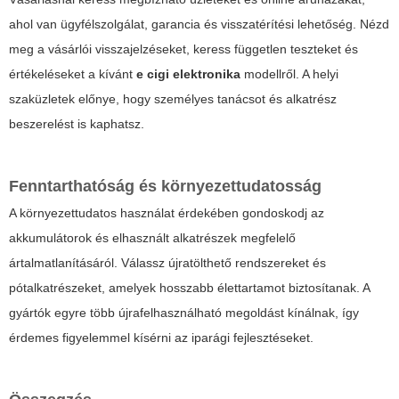
ahol van ügyfélszolgálat, garancia és visszatérítési lehetőség. Nézd
meg a vásárlói visszajelzéseket, keress független teszteket és
értékeléseket a kívánt
e cigi elektronika
modellről. A helyi
szaküzletek előnye, hogy személyes tanácsot és alkatrész
beszerelést is kaphatsz.
Fenntarthatóság és környezettudatosság
A környezettudatos használat érdekében gondoskodj az
akkumulátorok és elhasznált alkatrészek megfelelő
ártalmatlanításáról. Válassz újratölthető rendszereket és
pótalkatrészeket, amelyek hosszabb élettartamot biztosítanak. A
gyártók egyre több újrafelhasználható megoldást kínálnak, így
érdemes figyelemmel kísérni az iparági fejlesztéseket.