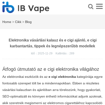
Home
>
Cikk
>
Blog
Elektronika vásárlási kalauz és e cigi ajánló, e cigi
karbantartás, tippek és legnépszerűbb modellek
Idő：2025-11-29
Kattintás：
289
Átfogó útmutató az e cigi elektronika világához
Az elektronikai eszközök és az
e cigi elektronika
kategóriája egyre
fontosabb szerepet tölt be a mindennapokban. Ebben a részletes
vásárlási kalauzban és ajánlóban arra törekszünk, hogy gyakorlati,
SEO-optimalizált és könnyen érthető információkat adjunk azoknak,
akik szeretnék megismerni az elektromos cigarettákhoz kapcsolódó