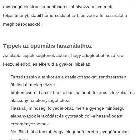
minőségű elektronika pontosan szabályozza a kimeneti
teljesítményt, stabil hőmérsékletet tart, és védi a felhasználót a
meghibásodásoktól.
Tippek az optimális használathoz
Az alábbi tippek segítenek abban, hogy a legtöbbet hozd ki a
készülékedből és elkerüld a gyakori hibákat:
Tartsd tisztán a tankot és a csatlakozásokat, rendszeresen
öblítsd át meleg vízzel.
Időben cseréld a coil-t; az elhasználódott tekercs íztorzulást és
alacsony hatékonyságot okoz.
Használj minőségi folyadékokat, mert a gyenge minőségű
alapanyagok lerakódást és gyorsabb coil-elhasználódást
eredményezhetnek.
Ne töltsd túl a tankot; hagyj elegendő teret a levegőáramlás
számára.