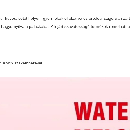
gú: hűvös, sötét helyen, gyermekektől elzárva és eredeti, szigorúan zár
 hagyd nyitva a palackokat. A lejárt szavatosságú termékek romolhatnak
id shop
szakemberével.