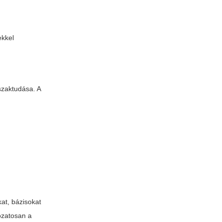
ekkel
szaktudása. A
at, bázisokat
kozatosan a