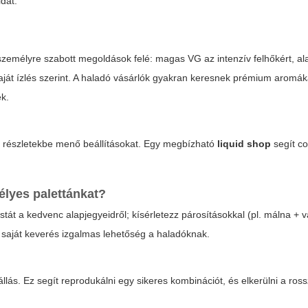
idat.
 személyre szabott megoldások felé: magas VG az intenzív felhőkért, a
saját ízlés szerint. A haladó vásárlók gyakran keresnek prémium aromák
ek.
 részletekbe menő beállításokat. Egy megbízható
liquid shop
segít coi
élyes palettánkat?
stát a kedvenc alapjegyeidről; kísérletezz párosításokkal (pl. málna + 
 a saját keverés izgalmas lehetőség a haladóknak.
llás. Ez segít reprodukálni egy sikeres kombinációt, és elkerülni a ros