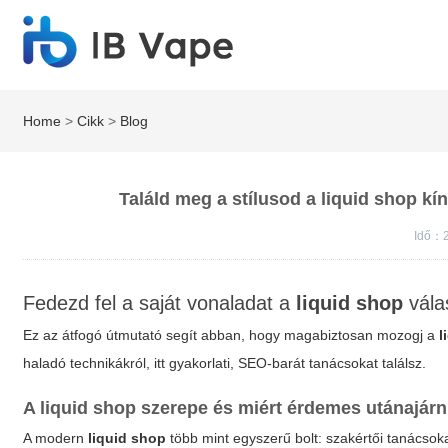
Home
>
Cikk
>
Blog
Találd meg a stílusod a liquid shop k
Idő：2
Fedezd fel a saját vonaladat a
liquid shop
vála
Ez az átfogó útmutató segít abban, hogy magabiztosan mozogj a
l
haladó technikákról, itt gyakorlati, SEO-barát tanácsokat találsz.
A
liquid shop
szerepe és miért érdemes utánajárn
A modern
liquid shop
több mint egyszerű bolt: szakértői tanácsok