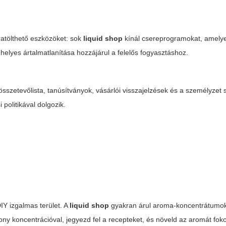
ratölthető eszközöket: sok
liquid shop
kínál csereprogramokat, amely
helyes ártalmatlanítása hozzájárul a felelős fogyasztáshoz.
összetevőlista, tanúsítványok, vásárlói visszajelzések és a személyzet 
 politikával dolgozik.
DIY izgalmas terület. A
liquid shop
gyakran árul aroma-koncentrátumok
ony koncentrációval, jegyezd fel a recepteket, és növeld az aromát fo