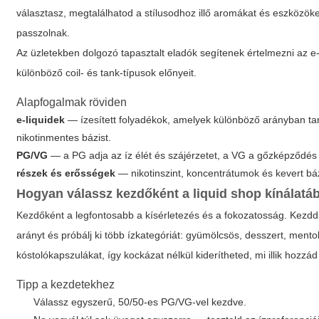
választasz, megtalálhatod a stílusodhoz illő aromákat és eszköz
passzolnak.
Az üzletekben dolgozó tapasztalt eladók segítenek értelmezni az e-
különböző coil- és tank-típusok előnyeit.
Alapfogalmak röviden
e-liquidek
— ízesített folyadékok, amelyek különböző arányban tart
nikotinmentes bázist.
PG/VG
— a PG adja az íz élét és szájérzetet, a VG a gőzképződés
részek és erősségek
— nikotinszint, koncentrátumok és kevert báz
Hogyan válassz kezdőként a
liquid shop
kínálatá
Kezdőként a legfontosabb a kísérletezés és a fokozatosság. Kezdd
arányt és próbálj ki több ízkategóriát: gyümölcsös, desszert, mento
kóstolókapszulákat, így kockázat nélkül kiderítheted, mi illik hozzád
Tipp a kezdetekhez
Válassz egyszerű, 50/50-es PG/VG-vel kezdve.