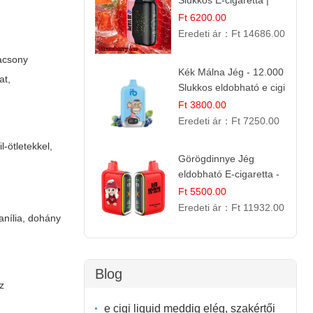
Slukkos E-cigaretta |
IBVape Bar
Ft 6200.00
Eredeti ár：
Ft 14686.00
lacsony
Kék Málna Jég - 12.000
at,
Slukkos eldobható e cigi
| Frissítő Bogyós Íz
Ft 3800.00
Eredeti ár：
Ft 7250.00
l-ötletekkel,
Görögdinnye Jég
eldobható E-cigaretta -
25.000 Slukk | Frissítő
Ft 5500.00
Nyári Íz
Eredeti ár：
Ft 11932.00
vanília, dohány
Blog
sz
e cigi liquid meddig elég, szakértői