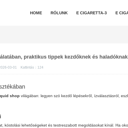
HOME
RÓLUNK
E CIGARETTA-3
E CIG
ínálatában, praktikus tippek kezdőknek és haladóknak
026-03-01
Kattintás：
124
sztékában
iquid shop
világában: legyen szó kezdő lépésekről, ízválasztásról, es
i
at, kóstolási lehetőségeket és testreszabott megoldásokat kínál. Ha ok