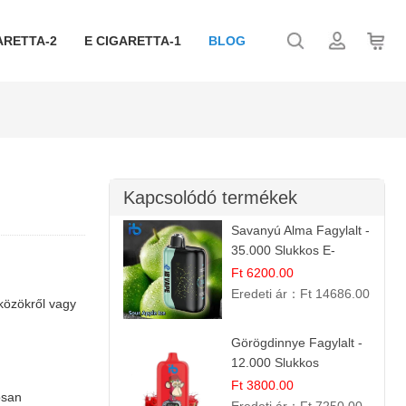
ARETTA-2
E CIGARETTA-1
BLOG
Kapcsolódó termékek
Savanyú Alma Fagylalt -
35.000 Slukkos E-
cigaretta | IBVape Bar
Ft 6200.00
Eredeti ár：
Ft 14686.00
zközökről vagy
Görögdinnye Fagylalt -
12.000 Slukkos
eldobható e-Cigaretta
Ft 3800.00
osan