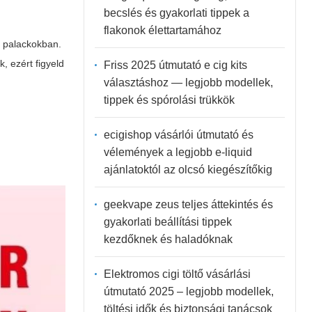
becslés és gyakorlati tippek a
flakonok élettartamához
t palackokban.
, ezért figyeld
Friss 2025 útmutató e cig kits
választáshoz — legjobb modellek,
tippek és spórolási trükkök
ecigishop vásárlói útmutató és
vélemények a legjobb e-liquid
ajánlatoktól az olcsó kiegészítőkig
geekvape zeus teljes áttekintés és
gyakorlati beállítási tippek
kezdőknek és haladóknak
Elektromos cigi töltő vásárlási
útmutató 2025 – legjobb modellek,
töltési idők és biztonsági tanácsok