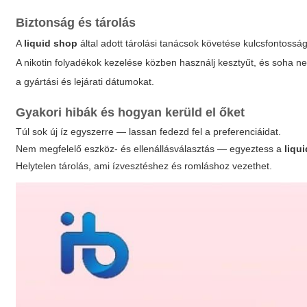
Biztonság és tárolás
A
liquid shop
által adott tárolási tanácsok követése kulcsfontossá
A nikotin folyadékok kezelése közben használj kesztyűt, és soha ne
a gyártási és lejárati dátumokat.
Gyakori hibák és hogyan kerüld el őket
Túl sok új íz egyszerre — lassan fedezd fel a preferenciáidat.
Nem megfelelő eszköz- és ellenállásválasztás — egyeztess a
liqu
Helytelen tárolás, ami ízvesztéshez és romláshoz vezethet.