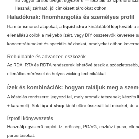
Ne vegyél túl sok üveget egyszerre — teszteld az ízpreferenciá
Használj zárható, jól címkézett tárolókat otthon.
Haladóknak: finomhangolás és személyes profil
Ha már ismered alapokat, a
liquid shop
kínálatából lépj tovább a
ellenállású coilok a mélyebb ízért, vagy DIY összetevők keverése 
koncentrátumokat és speciális bázisokat, amelyeket otthon kevern
Rebuildable és advanced eszközök
Az RDA, RTA és RDTA rendszerek lehetővé teszik a szöszletesebb,
ellenállás méréssel és helyes wicking technikákkal.
Ízek és kombinációk: hogyan találjuk meg a szem
A kóstolás rendszere: jegyezd fel, mely aromák tetszenek; készíts li
+ karamell). Sok
liquid shop
kínál előre összeállított mixeket, de
Ízprofil könyvvezetés
Használj egyszerű naplót: íz, erősség, PG/VG, eszköz típusa, ellená
párosításokat.