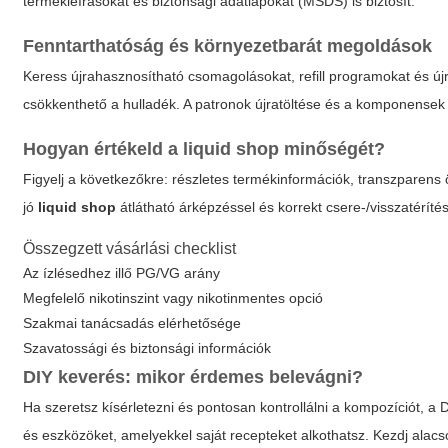
termékleírásokat és biztonsági adatlapokat (MSDS) is biztosít.
Fenntarthatóság és környezetbarát megoldások
Keress újrahasznosítható csomagolásokat, refill programokat és új
csökkenthető a hulladék. A patronok újratöltése és a komponensek 
Hogyan értékeld a
liquid shop
minőségét?
Figyelj a következőkre: részletes termékinformációk, transzparens 
jó
liquid shop
átlátható árképzéssel és korrekt csere-/visszatérítési
Összegzett vásárlási checklist
Az ízlésedhez illő PG/VG arány
Megfelelő nikotinszint vagy nikotinmentes opció
Szakmai tanácsadás elérhetősége
Szavatossági és biztonsági információk
DIY keverés: mikor érdemes belevágni?
Ha szeretsz kísérletezni és pontosan kontrollálni a kompozíciót, a 
és eszközöket, amelyekkel saját recepteket alkothatsz. Kezdj alacs