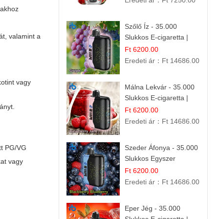
Eredeti ár：
Ft 7250.00
makhoz
Szőlő Íz - 35.000
át, valamint a
Slukkos E-cigaretta |
Friss Gyümölcs Aroma
Ft 6200.00
Eredeti ár：
Ft 14686.00
otint vagy
Málna Lekvár - 35.000
Slukkos E-cigaretta |
rányt.
IBVape Bar Édes
Ft 6200.00
Gyümölcs Íz
Eredeti ár：
Ft 14686.00
ott PG/VG
Szeder Áfonya - 35.000
Slukkos Egyszer
at vagy
Használatos E-cigaretta
Ft 6200.00
| Prémium Ízélmény
Eredeti ár：
Ft 14686.00
Eper Jég - 35.000