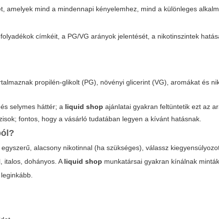
öket, amelyek mind a mindennapi kényelemhez, mind a különleges alkal
folyadékok címkéit, a PG/VG arányok jelentését, a nikotinszintek hatás
almaznak propilén-glikolt (PG), növényi glicerint (VG), aromákat és nik
 és selymes háttér; a
liquid shop
ajánlatai gyakran feltüntetik ezt az a
isok; fontos, hogy a vásárló tudatában legyen a kívánt hatásnak.
ból?
 egyszerű, alacsony nikotinnal (ha szükséges), válassz kiegyensúlyoz
l, italos, dohányos. A
liquid shop
munkatársai gyakran kínálnak minták
 leginkább.