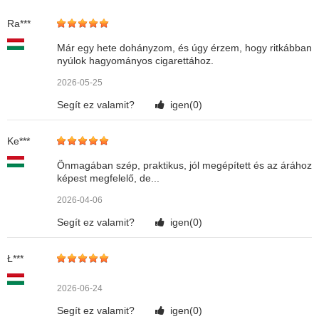
Ra***
Már egy hete dohányzom, és úgy érzem, hogy ritkábban
nyúlok hagyományos cigarettához.
2026-05-25
Segít ez valamit?
igen(
0
)
Ke***
Önmagában szép, praktikus, jól megépített és az árához
képest megfelelő, de...
2026-04-06
Segít ez valamit?
igen(
0
)
Ł***
2026-06-24
Segít ez valamit?
igen(
0
)