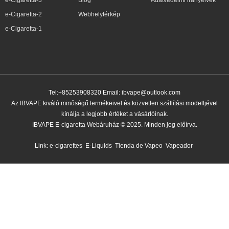
e-Cigaretta-3
Blog
Adatvédelmi irányelvek
e-Cigaretta-2
Webhelytérkép
e-Cigaretta-1
Tel:+85253908320 Email:
ibvape@outlook.com
Az IBVAPE kiváló minőségű termékeivel és közvetlen szállítási modelljével
kínálja a legjobb értéket a vásárlóinak.
IBVAPE E-cigaretta Webáruház © 2025. Minden jog előírva.
Link:
e-cigarettes
E-Liquids
Tienda de Vapeo
Vapeador