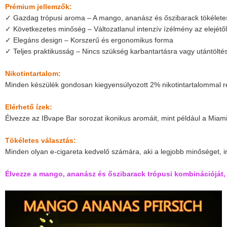
Prémium jellemzők:
✓ Gazdag trópusi aroma – A mango, ananász és őszibarack tökélete
✓ Következetes minőség – Változatlanul intenzív ízélmény az elejétő
✓ Elegáns design – Korszerű és ergonomikus forma
✓ Teljes praktikusság – Nincs szükség karbantartásra vagy utántölté
Nikotintartalom:
Minden készülék gondosan kiegyensúlyozott 2% nikotintartalommal rend
Elérhető ízek:
Élvezze az IBvape Bar sorozat ikonikus aromáit, mint például a Mia
Tökéletes választás:
Minden olyan e-cigareta kedvelő számára, aki a legjobb minőséget, in
Élvezze a mango, ananász és őszibarack trópusi kombinációját