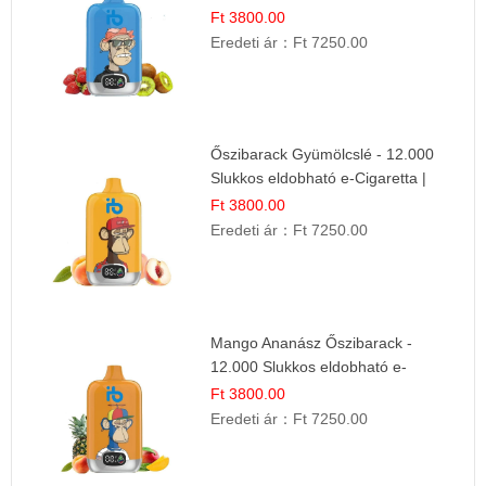
Kombináció
Ft 3800.00
Eredeti ár：
Ft 7250.00
Őszibarack Gyümölcslé - 12.000
Slukkos eldobható e-Cigaretta |
Friss Gyümölcs Íz
Ft 3800.00
Eredeti ár：
Ft 7250.00
Mango Ananász Őszibarack -
12.000 Slukkos eldobható e-
Cigaretta
Ft 3800.00
Eredeti ár：
Ft 7250.00