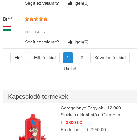
Segít ez valamit?
igen(
0
)
Br***
2026-04-16
Segít ez valamit?
igen(
0
)
Első
Előző oldal
1
2
Következő oldal
Utolsó
Kapcsolódó termékek
Görögdinnye Fagylalt - 12.000
Slukkos eldobható e-Cigaretta
Ft 3800.00
Eredeti ár：
Ft 7250.00