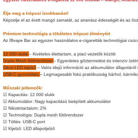
Élje meg a trópusi ízrobbanást!
Képzelje el az érett mangó zamatát, az ananász édességét és az őszi
Prémium technológia a tökéletes trópusi élményért
Az IBvape Bar az egyszer használatos e-cigaretták technológiai csúcsa
12 000 slukk
– Kivételes élettartam, a piaci vezetők között
Dupla Mesh fűtőrendszer
– Egyenletes gőztermelést és intenzív ízél
Okos LED kijelző
– Valós idejű információ az akkumulátor állapotáról é
USB-C gyorstöltés
– Legmagasabb fokú praktikusság bárhol, bármik
Műszaki jellemzők:
☑ Kapacitás: 12 000 slukk
☑ Akkumulátor: Nagy kapacitású beépített akkumulátor
☑ Nikotintartalom: 2%
☑ Technológia: Dupla mesh fűtőrendszer
☑ Töltés: USB-C port
☑ Kijelző: LED állapotjelző