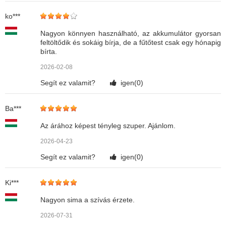
ko***
Nagyon könnyen használható, az akkumulátor gyorsan
feltöltődik és sokáig bírja, de a fűtőtest csak egy hónapig
bírta.
2026-02-08
Segít ez valamit?
igen(
0
)
Ba***
Az árához képest tényleg szuper. Ajánlom.
2026-04-23
Segít ez valamit?
igen(
0
)
Ki***
Nagyon sima a szívás érzete.
2026-07-31