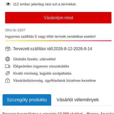
112
ember jelenleg nézi ezt a terméket.
Vásároljon most
SKU:ib-1007
Ingyenes szállítás 5 vagy több termék rendelése esetén!
Tervezett szállítási idő:
2026-8-12
-
2026-8-14
Globális fizetés, utánvéttel
Elégedetlen ingyenes visszaküldés
Kiváló minőség, legjobb szolgáltatás
Vásárlásbiztonság, ügyféladatok bizalmas kezelése
Szczegóły produktu
Vásárlói vélemények
Egyszer használatos e-cigareta 12 000 slukkal – Mango, Ananás