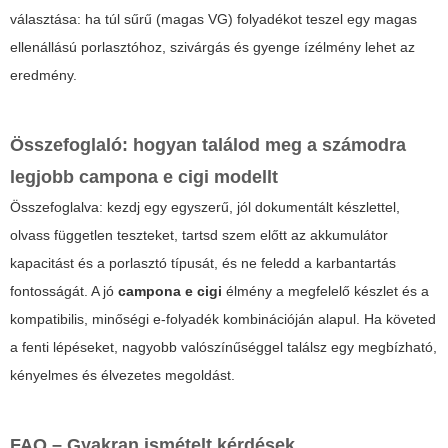
választása: ha túl sűrű (magas VG) folyadékot teszel egy magas
ellenállású porlasztóhoz, szivárgás és gyenge ízélmény lehet az
eredmény.
Összefoglaló: hogyan találod meg a számodra
legjobb
campona e cigi
modellt
Összefoglalva: kezdj egy egyszerű, jól dokumentált készlettel,
olvass független teszteket, tartsd szem előtt az akkumulátor
kapacitást és a porlasztó típusát, és ne feledd a karbantartás
fontosságát. A jó
campona e cigi
élmény a megfelelő készlet és a
kompatibilis, minőségi e-folyadék kombinációján alapul. Ha követed
a fenti lépéseket, nagyobb valószínűséggel találsz egy megbízható,
kényelmes és élvezetes megoldást.
FAQ – Gyakran ismételt kérdések