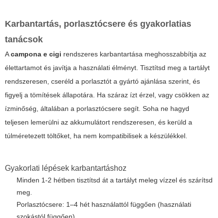
Karbantartás, porlasztócsere és gyakorlatias
tanácsok
A
campona e cigi
rendszeres karbantartása meghosszabbítja az
élettartamot és javítja a használati élményt. Tisztítsd meg a tartályt
rendszeresen, cseréld a porlasztót a gyártó ajánlása szerint, és
figyelj a tömítések állapotára. Ha száraz ízt érzel, vagy csökken az
ízminőség, általában a porlasztócsere segít. Soha ne hagyd
teljesen lemerülni az akkumulátort rendszeresen, és kerüld a
túlméretezett töltőket, ha nem kompatibilisek a készülékkel.
Gyakorlati lépések karbantartáshoz
Minden 1-2 hétben tisztítsd át a tartályt meleg vízzel és szárítsd
meg.
Porlasztócsere: 1–4 hét használattól függően (használati
szokástól függően).