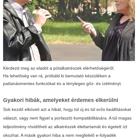
Kérdezd meg az eladót a pótalkatrészek elérhetőségéről.
Ha lehetőség van rá, próbáld ki bemutató készüléken a
pattanásmentes funkciókat és a tényleges gőz- és ízélményt.
Gyakori hibák, amelyeket érdemes elkerülni
Sok kezdő elköveti azt a hibát, hogy túl új és túl erős beállításokat
választ, vagy nem figyel a porlasztó kompatibilitására. A túl magas
teljesítmény rövidítheti az alkatrészek élettartamát és égetett ízt
okozhat. A másik gyakori hiba a nem megfelelő e-folyadék