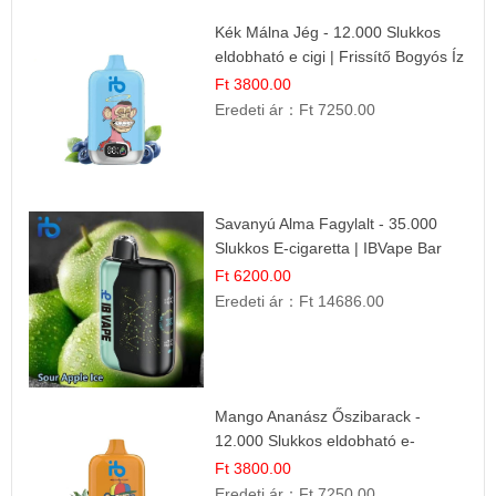
Kék Málna Jég - 12.000 Slukkos
eldobható e cigi | Frissítő Bogyós Íz
Ft 3800.00
Eredeti ár：
Ft 7250.00
Savanyú Alma Fagylalt - 35.000
Slukkos E-cigaretta | IBVape Bar
Ft 6200.00
Eredeti ár：
Ft 14686.00
Mango Ananász Őszibarack -
12.000 Slukkos eldobható e-
Cigaretta
Ft 3800.00
Eredeti ár：
Ft 7250.00