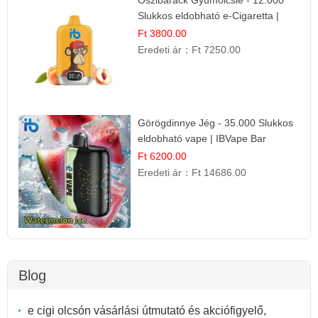
Slukkos eldobható e-Cigaretta |
Friss Gyümölcs Íz
Ft 3800.00
Eredeti ár：
Ft 7250.00
Görögdinnye Jég - 35.000 Slukkos
eldobható vape | IBVape Bar
Frissítő Nyári Íz
Ft 6200.00
Eredeti ár：
Ft 14686.00
Blog
e cigi olcsón vásárlási útmutató és akciófigyelő,