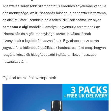
A tesztelés során több szempontot is érdemes figyelembe venni: a
gőz mennyisége, az ízvisszaadás hűsége, a porlasztó élettartama,
az akkumulátor üzemideje és a töltési ciklusok száma. Az olyan
campona e cigi
modellek, amelyek egyensúlyt teremtenek az
ízintenzitás és a gőz mennyisége között, jó választásnak
bizonyulnak a legtöbb felhasználónak. Egy alapos teszt során
jegyezd fel a különböző beállítások hatását, és nézd meg, hogyan
reagál a készülék hideg/többszöri indításra, illetve hosszabb
használat után.
Gyakori tesztelési szempontok