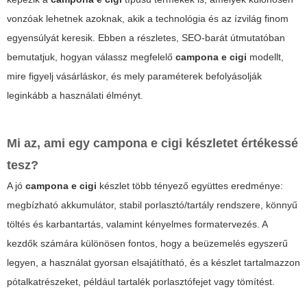
vonzóak lehetnek azoknak, akik a technológia és az ízvilág finom
egyensúlyát keresik. Ebben a részletes, SEO-barát útmutatóban
bemutatjuk, hogyan válassz megfelelő
campona e cigi
modellt,
mire figyelj vásárláskor, és mely paraméterek befolyásolják
leginkább a használati élményt.
Mi az, ami egy
campona e cigi
készletet értékessé
tesz?
A jó
campona e cigi
készlet több tényező együttes eredménye:
megbízható akkumulátor, stabil porlasztó/tartály rendszere, könnyű
töltés és karbantartás, valamint kényelmes formatervezés. A
kezdők számára különösen fontos, hogy a beüzemelés egyszerű
legyen, a használat gyorsan elsajátítható, és a készlet tartalmazzon
pótalkatrészeket, például tartalék porlasztófejet vagy tömítést.