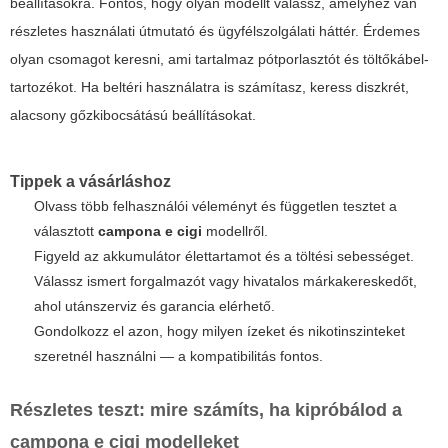
beállításokra. Fontos, hogy olyan modellt válassz, amelyhez van
részletes használati útmutató és ügyfélszolgálati háttér. Érdemes
olyan csomagot keresni, ami tartalmaz pótporlasztót és töltőkábel-
tartozékot. Ha beltéri használatra is számítasz, keress diszkrét,
alacsony gőzkibocsátású beállításokat.
Tippek a vásárláshoz
Olvass több felhasználói véleményt és független tesztet a
választott
campona e cigi
modellről.
Figyeld az akkumulátor élettartamot és a töltési sebességet.
Válassz ismert forgalmazót vagy hivatalos márkakereskedőt,
ahol utánszerviz és garancia elérhető.
Gondolkozz el azon, hogy milyen ízeket és nikotinszinteket
szeretnél használni — a kompatibilitás fontos.
Részletes teszt: mire számíts, ha kipróbálod a
campona e cigi
modelleket