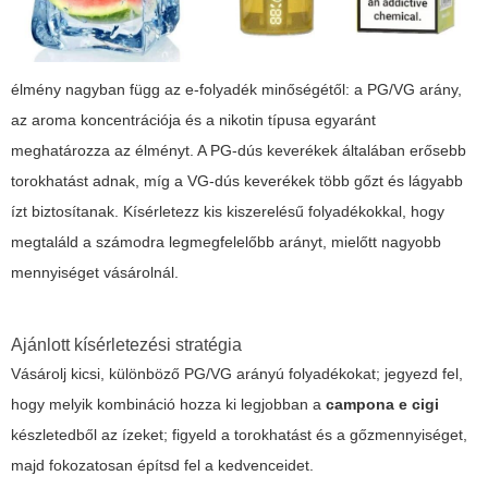
élmény nagyban függ az e-folyadék minőségétől: a PG/VG arány,
az aroma koncentrációja és a nikotin típusa egyaránt
meghatározza az élményt. A PG-dús keverékek általában erősebb
torokhatást adnak, míg a VG-dús keverékek több gőzt és lágyabb
ízt biztosítanak. Kísérletezz kis kiszerelésű folyadékokkal, hogy
megtaláld a számodra legmegfelelőbb arányt, mielőtt nagyobb
mennyiséget vásárolnál.
Ajánlott kísérletezési stratégia
Vásárolj kicsi, különböző PG/VG arányú folyadékokat; jegyezd fel,
hogy melyik kombináció hozza ki legjobban a
campona e cigi
készletedből az ízeket; figyeld a torokhatást és a gőzmennyiséget,
majd fokozatosan építsd fel a kedvenceidet.