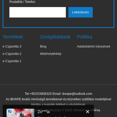
Postafiók / Telefon
Termékek
Szolgáltatások
Politika
e-Cigaretta-3
Blog
Adatvédelmi irányelvek
e-Cigaretta-2
Webhelytérkép
e-Cigaretta-1
Tel:+85253908320 Email:
ibvape@outlook.com
Az IBVAPE kiváló minőségű termékeivel és közvetlen szállítási modelljével
kínálja a legjobb értéket a vásárlóinak.
IBVAPE E-cigaretta Webáruház © 2025. Minden jog előírva.
✕
Zo***ia