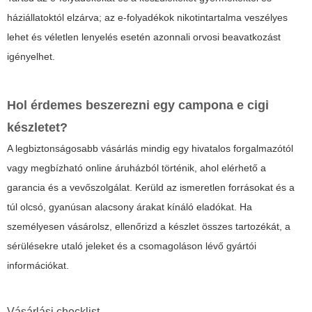
háziállatoktól elzárva; az e-folyadékok nikotintartalma veszélyes
lehet és véletlen lenyelés esetén azonnali orvosi beavatkozást
igényelhet.
Hol érdemes beszerezni egy
campona e cigi
készletet?
A legbiztonságosabb vásárlás mindig egy hivatalos forgalmazótól
vagy megbízható online áruházból történik, ahol elérhető a
garancia és a vevőszolgálat. Kerüld az ismeretlen forrásokat és a
túl olcsó, gyanúsan alacsony árakat kínáló eladókat. Ha
személyesen vásárolsz, ellenőrizd a készlet összes tartozékát, a
sérülésekre utaló jeleket és a csomagoláson lévő gyártói
információkat.
Vásárlási checklist