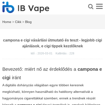
Home
>
Cikk
>
Blog
campona e cigi vásárlási útmutató és teszt - legjobb cigi
ajánlások, e cigi tippek kezdőknek
Idő：2026-03-01
Kattintás：
228
Bevezető: miért nő az érdeklődés a
campona e
cigi
iránt
A digitális dohányzás világában egyre többen keresnek
megbízható, könnyen használható és hatékony alternatívát a
hagyományos cigarettákkal szemben; ennek a trendnek részét
képezik a
campona e cigi
típusú termékek is, amelyek különösen