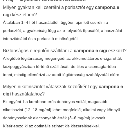
Milyen gyakran kell cserélni a porlasztót egy
campona e
cigi
készletben?
Általában 1–4 hét használattól függően ajánlott cserélni a
porlasztót; a gyakoriság függ az e-folyadék típusától, a használat
intenzitásától és a porlasztó minőségétől.
Biztonságos-e repülőn szállítani a
campona e cigi
eszközt?
A legtöbb légitársaság megengedi az akkumulátoros e-cigaretták
kézipoggyászban történő szállítását, de tilos a csomagtartóba
tenni; mindig ellenőrizd az adott légitársaság szabályzatát előre.
Milyen nikotinszintet válasszak kezdőként egy
campona e
cigi
használatához?
Ez egyéni: ha korábban erős dohányos voltál, magasabb
nikotinszint (12–18 mg/ml) lehet megfelelő; alkalmi vagy könnyű
dohányosoknak alacsonyabb érték (3–6 mg/ml) javasolt.
Kísérletezd ki az optimális szintet kis kiszerelésekkel.