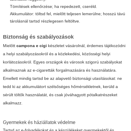
Tömítések ellenőrzése; ha repedezett, cseréld.
Akkumulátor: töltsd fel, mielőtt teljesen lemerülne; hosszú távú
tárolásnál tartsd részlegesen feltöltve.
Biztonság és szabályozások
Mielőtt
campona e cigi
készletet vásárolnál, érdemes tájékozódni
a helyi szabályozásokról és a közlekedési, közösségi helyi
korlátozásokról. Egyes országok és városok szigorú szabályokat
alkalmaznak az e-cigaretták forgalmazására és használatára.
Emellett mindig tartsd be az alapvető biztonsági utasításokat: ne
tedd ki az akkumulátort szélsőséges hőmérsékletnek, kerüld a
sérült töltők használatát, és csak jóváhagyott pótalkatrészeket
alkalmazz.
Gyermekek és háziállatok védelme
Tartsd az e-folyadékokat és a készülékeket gyermekektől és