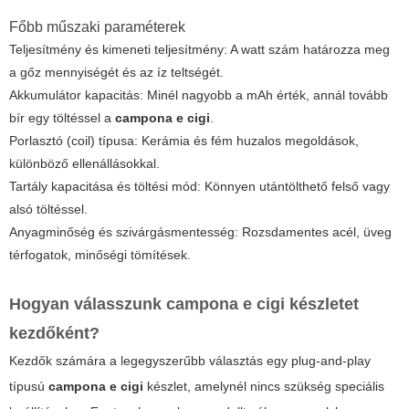
Főbb műszaki paraméterek
Teljesítmény és kimeneti teljesítmény: A watt szám határozza meg
a gőz mennyiségét és az íz teltségét.
Akkumulátor kapacitás: Minél nagyobb a mAh érték, annál tovább
bír egy töltéssel a
campona e cigi
.
Porlasztó (coil) típusa: Kerámia és fém huzalos megoldások,
különböző ellenállásokkal.
Tartály kapacitása és töltési mód: Könnyen utántölthető felső vagy
alsó töltéssel.
Anyagminőség és szivárgásmentesség: Rozsdamentes acél, üveg
térfogatok, minőségi tömítések.
Hogyan válasszunk
campona e cigi
készletet
kezdőként?
Kezdők számára a legegyszerűbb választás egy plug-and-play
típusú
campona e cigi
készlet, amelynél nincs szükség speciális