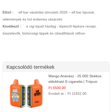
Előző：
elf bar vásárlási útmutató 2026 – elf bar típusok,
vélemények és hol érdemes vásárolni
Következő：
e cigi liquid házilag - lépésről lépésre recept,
összetevők, biztonsági tippek és ízbeállítások otthon
Kapcsolódó termékek
Mango Ananász - 25.000 Slukkos
eldobható E-cigaretta | Trópusi
Ízélmény
Ft 5500.00
Eredeti ár：
Ft 11932.00