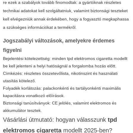
re ezek a szabályok tovább finomodtak: a gyártóknak részletes
technikai adatokat kell szolgáltatniuk, valamint biztonsági teszteket
kell elvégezniük annak érdekében, hogy a fogyasztó megkaphassa
a szükséges információkat a termékről.
Jogszabályi változások, amelyekre érdemes
figyelni
Bejelentési kötelezettség: minden
tpd elektromos cigaretta
modellt
be kell jelenteni a helyi hatóságnál a forgalomba hozás előtt.
Címkézés: részletes összetevőlista, nikotinszint és használati
utasítás kötelező.
Folyadék korlátozás: palackonkénti és tartályonkénti maximális
kapacitásra vonatkozó előírások.
Biztonsági tanúsítványok: CE jelölés, valamint elektromos és
akkumulátor tesztek.
Vásárlási útmutató: hogyan válasszunk
tpd
elektromos cigaretta
modellt 2025-ben?