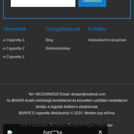
Termékek
Szolgáltatások
Politika
e-Cigaretta-3
Blog
Adatvédelmi irányelvek
e-Cigaretta-2
Webhelytérkép
e-Cigaretta-1
Tel:+85253908320 Email:
ibvape@outlook.com
Az IBVAPE kiváló minőségű termékeivel és közvetlen szállítási modelljével
kínálja a legjobb értéket a vásárlóinak.
IBVAPE E-cigaretta Webáruház © 2025. Minden jog előírva.
Link:
e-cigarettes
E-Liquids
Tienda de Vapeo
Vapeador
✕
Agni***ka