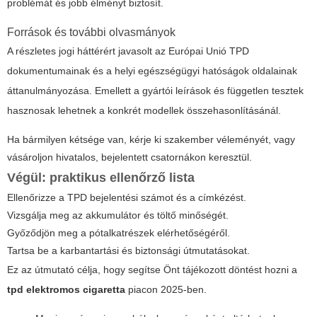
problémát és jobb élményt biztosít.
Források és további olvasmányok
A részletes jogi háttérért javasolt az Európai Unió TPD
dokumentumainak és a helyi egészségügyi hatóságok oldalainak
áttanulmányozása. Emellett a gyártói leírások és független tesztek
hasznosak lehetnek a konkrét modellek összehasonlításánál.
Ha bármilyen kétsége van, kérje ki szakember véleményét, vagy
vásároljon hivatalos, bejelentett csatornákon keresztül.
Végül: praktikus ellenőrző lista
Ellenőrizze a TPD bejelentési számot és a címkézést.
Vizsgálja meg az akkumulátor és töltő minőségét.
Győződjön meg a pótalkatrészek elérhetőségéről.
Tartsa be a karbantartási és biztonsági útmutatásokat.
Ez az útmutató célja, hogy segítse Önt tájékozott döntést hozni a
tpd elektromos cigaretta
piacon 2025-ben.