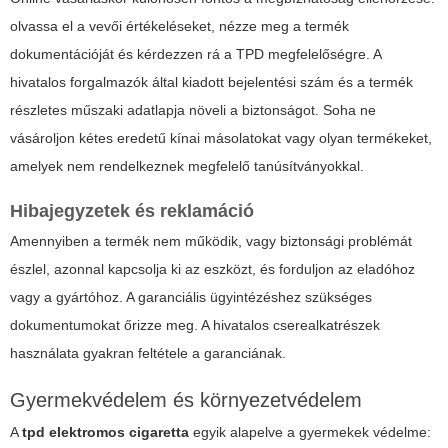
olvassa el a vevői értékeléseket, nézze meg a termék
dokumentációját és kérdezzen rá a TPD megfelelőségre. A
hivatalos forgalmazók által kiadott bejelentési szám és a termék
részletes műszaki adatlapja növeli a biztonságot. Soha ne
vásároljon kétes eredetű kínai másolatokat vagy olyan termékeket,
amelyek nem rendelkeznek megfelelő tanúsítványokkal.
Hibajegyzetek és reklamáció
Amennyiben a termék nem működik, vagy biztonsági problémát
észlel, azonnal kapcsolja ki az eszközt, és forduljon az eladóhoz
vagy a gyártóhoz. A garanciális ügyintézéshez szükséges
dokumentumokat őrizze meg. A hivatalos cserealkatrészek
használata gyakran feltétele a garanciának.
Gyermekvédelem és környezetvédelem
A
tpd elektromos cigaretta
egyik alapelve a gyermekek védelme: