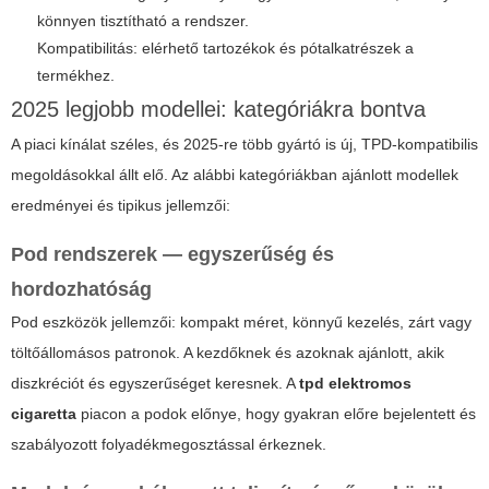
könnyen tisztítható a rendszer.
Kompatibilitás: elérhető tartozékok és pótalkatrészek a
termékhez.
2025 legjobb modellei: kategóriákra bontva
A piaci kínálat széles, és 2025-re több gyártó is új, TPD-kompatibilis
megoldásokkal állt elő. Az alábbi kategóriákban ajánlott modellek
eredményei és tipikus jellemzői:
Pod rendszerek — egyszerűség és
hordozhatóság
Pod eszközök jellemzői: kompakt méret, könnyű kezelés, zárt vagy
töltőállomásos patronok. A kezdőknek és azoknak ajánlott, akik
diszkréciót és egyszerűséget keresnek. A
tpd elektromos
cigaretta
piacon a podok előnye, hogy gyakran előre bejelentett és
szabályozott folyadékmegosztással érkeznek.