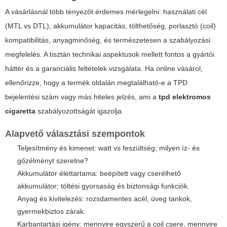
A vásárlásnál több tényezőt érdemes mérlegelni: használati cél
(MTL vs DTL), akkumulátor kapacitás, tölthetőség, porlasztó (coil)
kompatibilitás, anyagminőség, és természetesen a szabályozási
megfelelés. A tisztán technikai aspektusok mellett fontos a gyártói
háttér és a garanciális feltételek vizsgálata. Ha online vásárol,
ellenőrizze, hogy a termék oldalán megtalálható-e a TPD
bejelentési szám vagy más hiteles jelzés, ami a
tpd elektromos
cigaretta
szabályozottságát igazolja.
Alapvető választási szempontok
Teljesítmény és kimenet: watt vs feszültség; milyen íz- és
gőzélményt szeretne?
Akkumulátor élettartama: beépített vagy cserélhető
akkumulátor; töltési gyorsaság és biztonsági funkciók.
Anyag és kivitelezés: rozsdamentes acél, üveg tankok,
gyermekbiztos zárak.
Karbantartási igény: mennyire egyszerű a coil csere, mennyire