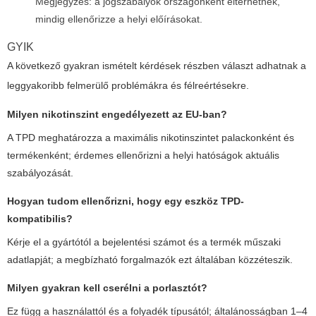
Megjegyzés: a jogszabályok országonként eltérhetnek,
mindig ellenőrizze a helyi előírásokat.
GYIK
A következő gyakran ismételt kérdések részben választ adhatnak a
leggyakoribb felmerülő problémákra és félreértésekre.
Milyen nikotinszint engedélyezett az EU-ban?
A TPD meghatározza a maximális nikotinszintet palackonként és
termékenként; érdemes ellenőrizni a helyi hatóságok aktuális
szabályozását.
Hogyan tudom ellenőrizni, hogy egy eszköz TPD-
kompatibilis?
Kérje el a gyártótól a bejelentési számot és a termék műszaki
adatlapját; a megbízható forgalmazók ezt általában közzéteszik.
Milyen gyakran kell cserélni a porlasztót?
Ez függ a használattól és a folyadék típusától; általánosságban 1–4