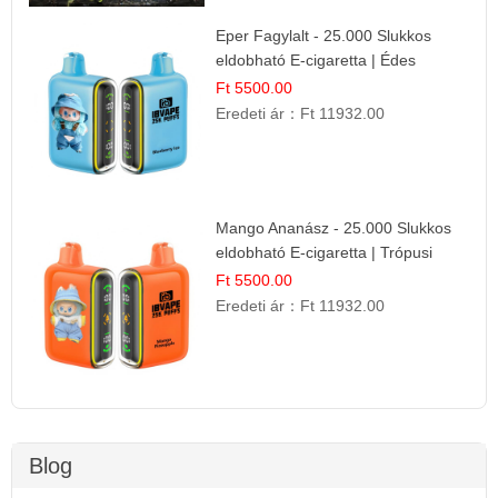
Eper Fagylalt - 25.000 Slukkos
eldobható E-cigaretta | Édes
Desszert Íz
Ft 5500.00
Eredeti ár：
Ft 11932.00
Mango Ananász - 25.000 Slukkos
eldobható E-cigaretta | Trópusi
Ízélmény
Ft 5500.00
Eredeti ár：
Ft 11932.00
Blog