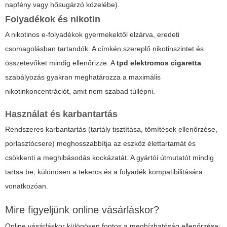
napfény vagy hősugárzó közelébe).
Folyadékok és nikotin
A nikotinos e-folyadékok gyermekektől elzárva, eredeti
csomagolásban tartandók. A címkén szereplő nikotinszintet és
összetevőket mindig ellenőrizze. A
tpd elektromos cigaretta
szabályozás gyakran meghatározza a maximális
nikotinkoncentrációt, amit nem szabad túllépni.
Használat és karbantartás
Rendszeres karbantartás (tartály tisztítása, tömítések ellenőrzése,
porlasztócsere) meghosszabbítja az eszköz élettartamát és
csökkenti a meghibásodás kockázatát. A gyártói útmutatót mindig
tartsa be, különösen a tekercs és a folyadék kompatibilitására
vonatkozóan.
Mire figyeljünk online vásárláskor?
Online vásárláskor különösen fontos a megbízhatóság ellenőrzése: