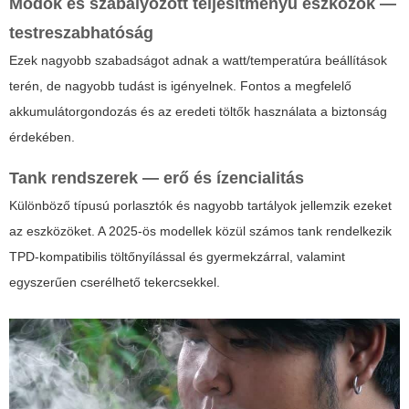
Modok és szabályozott teljesítményű eszközök —
testreszabhatóság
Ezek nagyobb szabadságot adnak a watt/temperatúra beállítások
terén, de nagyobb tudást is igényelnek. Fontos a megfelelő
akkumulátorgondozás és az eredeti töltők használata a biztonság
érdekében.
Tank rendszerek — erő és ízencialitás
Különböző típusú porlasztók és nagyobb tartályok jellemzik ezeket
az eszközöket. A 2025-ös modellek közül számos tank rendelkezik
TPD-kompatibilis töltőnyílással és gyermekzárral, valamint
egyszerűen cserélhető tekercsekkel.