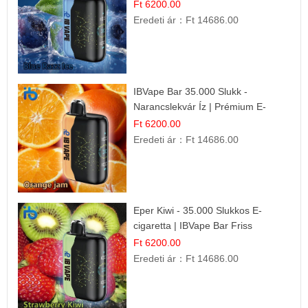
Ízélmény
Ft 6200.00
Eredeti ár：
Ft 14686.00
IBVape Bar 35.000 Slukk -
Narancslekvár Íz | Prémium E-
cigaretta
Ft 6200.00
Eredeti ár：
Ft 14686.00
Eper Kiwi - 35.000 Slukkos E-
cigaretta | IBVape Bar Friss
Gyümölcs Ízek
Ft 6200.00
Eredeti ár：
Ft 14686.00