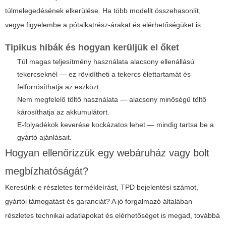
túlmelegedésének elkerülése. Ha több modellt összehasonlít,
vegye figyelembe a pótalkatrész-árakat és elérhetőségüket is.
Tipikus hibák és hogyan kerüljük el őket
Túl magas teljesítmény használata alacsony ellenállású
tekercseknél — ez rövidítheti a tekercs élettartamát és
felforrósíthatja az eszközt.
Nem megfelelő töltő használata — alacsony minőségű töltő
károsíthatja az akkumulátort.
E-folyadékok keverése kockázatos lehet — mindig tartsa be a
gyártó ajánlásait.
Hogyan ellenőrizzük egy webáruház vagy bolt
megbízhatóságát?
Keresünk-e részletes termékleírást, TPD bejelentési számot,
gyártói támogatást és garanciát? A jó forgalmazó általában
részletes technikai adatlapokat és elérhetőséget is megad, továbbá