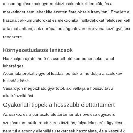
a csomagolásoknak gyermekbiztosaknak kell lenniük, és a
marketinget sem lehet kifejezetten fiatalok felé irányítani. Emellett a
használt akkumulátorokat és elektronikai hulladékokat felelősen kell
ártalmatlanítani; sok európai országnak van erre vonatkozó gyűjtési
rendszere.
Környezettudatos tanácsok
Használjon újratölthető és cserélhető komponenseket, ahol
lehetséges.
Akkumulátorokat vigye el leadási pontokra, ne dobja a szelektív
hulladék közé.
Vásároljon megbízható gyártótól, aki vállalja a hosszú távú
alkatrészellátást.
Gyakorlati tippek a hosszabb élettartamért
Az eszköz és a porlasztó élettartamának növelése egyszerű
szokásokon múlik: rendszeres tisztítás, folyadékcserék figyelése,
nem túl alacsony ellenállású tekercsek használata, és a készülék