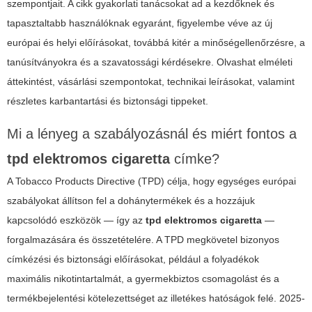
szempontjait. A cikk gyakorlati tanácsokat ad a kezdőknek és
tapasztaltabb használóknak egyaránt, figyelembe véve az új
európai és helyi előírásokat, továbbá kitér a minőségellenőrzésre, a
tanúsítványokra és a szavatossági kérdésekre. Olvashat elméleti
áttekintést, vásárlási szempontokat, technikai leírásokat, valamint
részletes karbantartási és biztonsági tippeket.
Mi a lényeg a szabályozásnál és miért fontos a
tpd elektromos cigaretta
címke?
A Tobacco Products Directive (TPD) célja, hogy egységes európai
szabályokat állítson fel a dohánytermékek és a hozzájuk
kapcsolódó eszközök — így az
tpd elektromos cigaretta
—
forgalmazására és összetételére. A TPD megkövetel bizonyos
címkézési és biztonsági előírásokat, például a folyadékok
maximális nikotintartalmát, a gyermekbiztos csomagolást és a
termékbejelentési kötelezettséget az illetékes hatóságok felé. 2025-