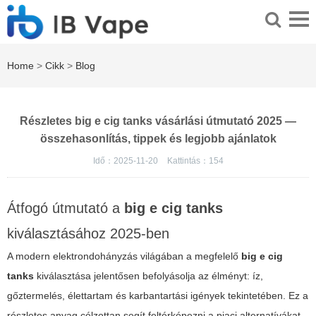
Home
>
Cikk
>
Blog
Részletes big e cig tanks vásárlási útmutató 2025 —
összehasonlítás, tippek és legjobb ajánlatok
Idő：2025-11-20
Kattintás：
154
Átfogó útmutató a
big e cig tanks
kiválasztásához 2025-ben
A modern elektrondohányzás világában a megfelelő
big e cig
tanks
kiválasztása jelentősen befolyásolja az élményt: íz,
gőztermelés, élettartam és karbantartási igények tekintetében. Ez a
részletes anyag célzottan segít feltérképezni a piaci alternatívákat,