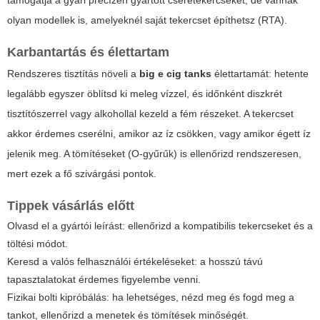
támogatja a gyári precízen gyártott cseretekercseket, de vannak
olyan modellek is, amelyeknél saját tekercset építhetsz (RTA).
Karbantartás és élettartam
Rendszeres tisztítás növeli a
big e cig tanks
élettartamát: hetente
legalább egyszer öblítsd ki meleg vízzel, és időnként diszkrét
tisztítószerrel vagy alkohollal kezeld a fém részeket. A tekercset
akkor érdemes cserélni, amikor az íz csökken, vagy amikor égett íz
jelenik meg. A tömítéseket (O-gyűrűk) is ellenőrizd rendszeresen,
mert ezek a fő szivárgási pontok.
Tippek vásárlás előtt
Olvasd el a gyártói leírást: ellenőrizd a kompatibilis tekercseket és a
töltési módot.
Keresd a valós felhasználói értékeléseket: a hosszú távú
tapasztalatokat érdemes figyelembe venni.
Fizikai bolti kipróbálás: ha lehetséges, nézd meg és fogd meg a
tankot, ellenőrizd a menetek és tömítések minőségét.