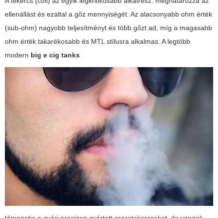
A tekercs (coil) az egyik legkritikusabb alkatrész: meghatározza az
ellenállást és ezáltal a gőz mennyiségét. Az alacsonyabb ohm érték
(sub-ohm) nagyobb teljesítményt és több gőzt ad, míg a magasabb
ohm érték takarékosabb és MTL stílusra alkalmas. A legtöbb
modern
big e cig tanks