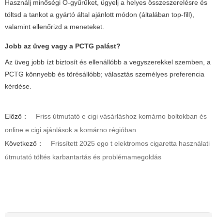
Használj minőségi O-gyűrűket, ügyelj a helyes összeszerelésre és
töltsd a tankot a gyártó által ajánlott módon (általában top-fill),
valamint ellenőrizd a meneteket.
Jobb az üveg vagy a PCTG palást?
Az üveg jobb ízt biztosít és ellenállóbb a vegyszerekkel szemben, a
PCTG könnyebb és törésállóbb; választás személyes preferencia
kérdése.
Előző：
Friss útmutató e cigi vásárláshoz komárno boltokban és
online e cigi ajánlások a komárno régióban
Következő：
Frissített 2025 ego t elektromos cigaretta használati
útmutató töltés karbantartás és problémamegoldás