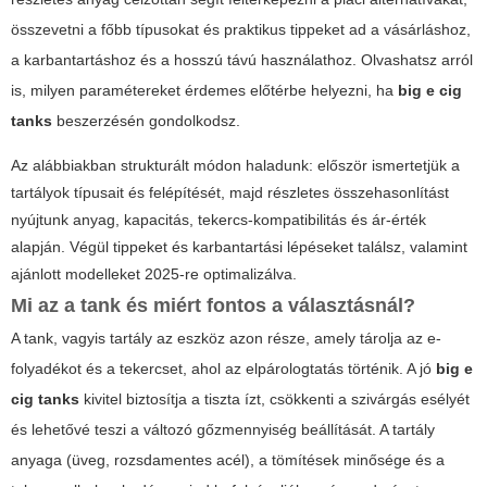
összevetni a főbb típusokat és praktikus tippeket ad a vásárláshoz,
a karbantartáshoz és a hosszú távú használathoz. Olvashatsz arról
is, milyen paramétereket érdemes előtérbe helyezni, ha
big e cig
tanks
beszerzésén gondolkodsz.
Az alábbiakban strukturált módon haladunk: először ismertetjük a
tartályok típusait és felépítését, majd részletes összehasonlítást
nyújtunk anyag, kapacitás, tekercs-kompatibilitás és ár-érték
alapján. Végül tippeket és karbantartási lépéseket találsz, valamint
ajánlott modelleket 2025-re optimalizálva.
Mi az a tank és miért fontos a választásnál?
A tank, vagyis tartály az eszköz azon része, amely tárolja az e-
folyadékot és a tekercset, ahol az elpárologtatás történik. A jó
big e
cig tanks
kivitel biztosítja a tiszta ízt, csökkenti a szivárgás esélyét
és lehetővé teszi a változó gőzmennyiség beállítását. A tartály
anyaga (üveg, rozsdamentes acél), a tömítések minősége és a