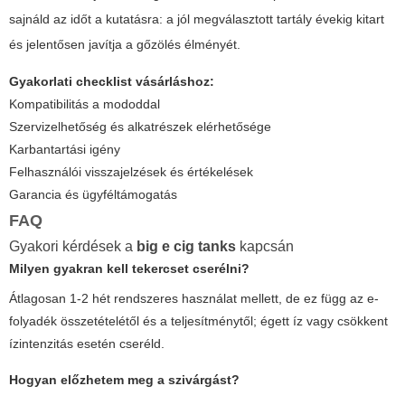
sajnáld az időt a kutatásra: a jól megválasztott tartály évekig kitart
és jelentősen javítja a gőzölés élményét.
Gyakorlati checklist vásárláshoz:
Kompatibilitás a mododdal
Szervizelhetőség és alkatrészek elérhetősége
Karbantartási igény
Felhasználói visszajelzések és értékelések
Garancia és ügyféltámogatás
FAQ
Gyakori kérdések a
big e cig tanks
kapcsán
Milyen gyakran kell tekercset cserélni?
Átlagosan 1-2 hét rendszeres használat mellett, de ez függ az e-
folyadék összetételétől és a teljesítménytől; égett íz vagy csökkent
ízintenzitás esetén cseréld.
Hogyan előzhetem meg a szivárgást?