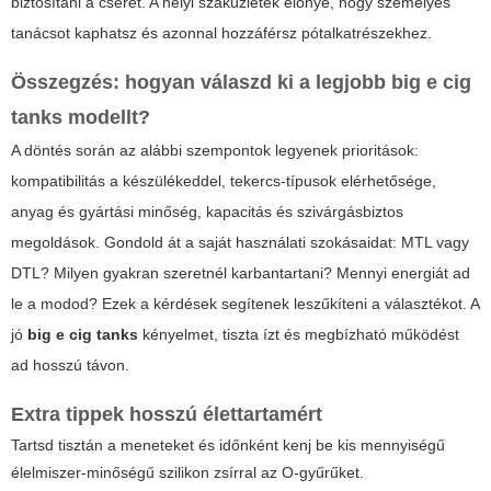
biztosítani a cserét. A helyi szaküzletek előnye, hogy személyes
tanácsot kaphatsz és azonnal hozzáférsz pótalkatrészekhez.
Összegzés: hogyan válaszd ki a legjobb
big e cig
tanks
modellt?
A döntés során az alábbi szempontok legyenek prioritások:
kompatibilitás a készülékeddel, tekercs-típusok elérhetősége,
anyag és gyártási minőség, kapacitás és szivárgásbiztos
megoldások. Gondold át a saját használati szokásaidat: MTL vagy
DTL? Milyen gyakran szeretnél karbantartani? Mennyi energiát ad
le a modod? Ezek a kérdések segítenek leszűkíteni a választékot. A
jó
big e cig tanks
kényelmet, tiszta ízt és megbízható működést
ad hosszú távon.
Extra tippek hosszú élettartamért
Tartsd tisztán a meneteket és időnként kenj be kis mennyiségű
élelmiszer-minőségű szilikon zsírral az O-gyűrűket.