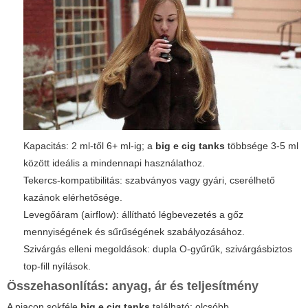
Kapacitás: 2 ml-től 6+ ml-ig; a
big e cig tanks
többsége 3-5 ml
között ideális a mindennapi használathoz.
Tekercs-kompatibilitás: szabványos vagy gyári, cserélhető
kazánok elérhetősége.
Levegőáram (airflow): állítható légbevezetés a gőz
mennyiségének és sűrűségének szabályozásához.
Szivárgás elleni megoldások: dupla O-gyűrűk, szivárgásbiztos
top-fill nyílások.
Összehasonlítás: anyag, ár és teljesítmény
A piacon sokféle
big e cig tanks
található: olcsóbb