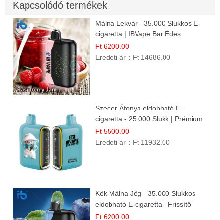
Kapcsolódó termékek
Málna Lekvár - 35.000 Slukkos E-
cigaretta | IBVape Bar Édes
Gyümölcs Íz
Ft 6200.00
Eredeti ár：
Ft 14686.00
Szeder Áfonya eldobható E-
cigaretta - 25.000 Slukk | Prémium
Gyümölcs Íz
Ft 5500.00
Eredeti ár：
Ft 11932.00
Kék Málna Jég - 35.000 Slukkos
eldobható E-cigaretta | Frissítő
Ízélmény
Ft 6200.00