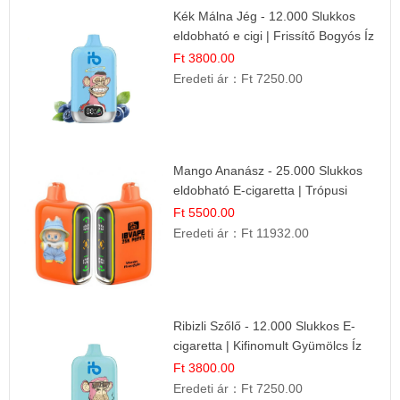
Kék Málna Jég - 12.000 Slukkos
eldobható e cigi | Frissítő Bogyós Íz
Ft 3800.00
Eredeti ár：
Ft 7250.00
Mango Ananász - 25.000 Slukkos
eldobható E-cigaretta | Trópusi
Ízélmény
Ft 5500.00
Eredeti ár：
Ft 11932.00
Ribizli Szőlő - 12.000 Slukkos E-
cigaretta | Kifinomult Gyümölcs Íz
Ft 3800.00
Eredeti ár：
Ft 7250.00