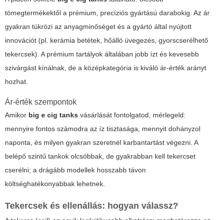
tömegtermékektől a prémium, precíziós gyártású darabokig. Az ár
gyakran tükrözi az anyagminőséget és a gyártó által nyújtott
innovációt (pl. kerámia betétek, hőálló üvegezés, gyorscserélhető
tekercsek). A prémium tartályok általában jobb ízt és kevesebb
szivárgást kínálnak, de a középkategória is kiváló ár-érték arányt
hozhat.
Ár-érték szempontok
Amikor
big e cig tanks
vásárlását fontolgatod, mérlegeld:
mennyire fontos számodra az íz tisztasága, mennyit dohányzol
naponta, és milyen gyakran szeretnél karbantartást végezni. A
belépő szintű tankok olcsóbbak, de gyakrabban kell tekercset
cserélni; a drágább modellek hosszabb távon
költséghatékonyabbak lehetnek.
Tekercsek és ellenállás: hogyan válassz?