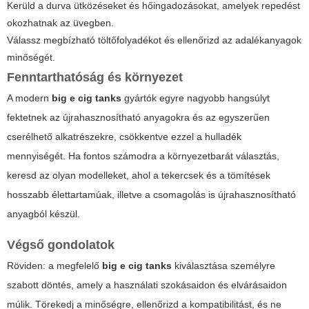
Kerüld a durva ütközéseket és hőingadozásokat, amelyek repedést
okozhatnak az üvegben.
Válassz megbízható töltőfolyadékot és ellenőrizd az adalékanyagok
minőségét.
Fenntarthatóság és környezet
A modern
big e cig tanks
gyártók egyre nagyobb hangsúlyt
fektetnek az újrahasznosítható anyagokra és az egyszerűen
cserélhető alkatrészekre, csökkentve ezzel a hulladék
mennyiségét. Ha fontos számodra a környezetbarát választás,
keresd az olyan modelleket, ahol a tekercsek és a tömítések
hosszabb élettartamúak, illetve a csomagolás is újrahasznosítható
anyagból készül.
Végső gondolatok
Röviden: a megfelelő
big e cig tanks
kiválasztása személyre
szabott döntés, amely a használati szokásaidon és elvárásaidon
múlik. Törekedj a minőségre, ellenőrizd a kompatibilitást, és ne