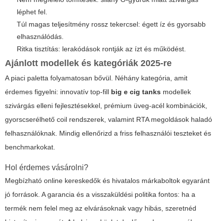
léphet fel.
Túl magas teljesítmény rossz tekercsel: égett íz és gyorsabb
elhasználódás.
Ritka tisztítás: lerakódások rontják az ízt és működést.
Ajánlott modellek és kategóriák 2025-re
A piaci paletta folyamatosan bővül. Néhány kategória, amit
érdemes figyelni: innovatív top-fill
big e cig tanks
modellek
szivárgás elleni fejlesztésekkel, prémium üveg-acél kombinációk,
gyorscserélhető coil rendszerek, valamint RTA megoldások haladó
felhasználóknak. Mindig ellenőrizd a friss felhasználói teszteket és
benchmarkokat.
Hol érdemes vásárolni?
Megbízható online kereskedők és hivatalos márkaboltok egyaránt
jó források. A garancia és a visszaküldési politika fontos: ha a
termék nem felel meg az elvárásoknak vagy hibás, szeretnéd