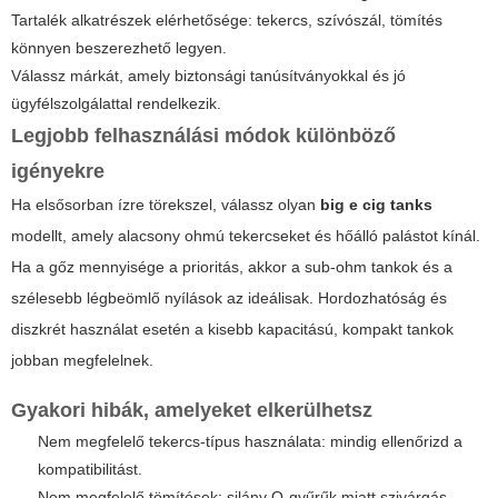
Tartalék alkatrészek elérhetősége: tekercs, szívószál, tömítés
könnyen beszerezhető legyen.
Válassz márkát, amely biztonsági tanúsítványokkal és jó
ügyfélszolgálattal rendelkezik.
Legjobb felhasználási módok különböző
igényekre
Ha elsősorban ízre törekszel, válassz olyan
big e cig tanks
modellt, amely alacsony ohmú tekercseket és hőálló palástot kínál.
Ha a gőz mennyisége a prioritás, akkor a sub-ohm tankok és a
szélesebb légbeömlő nyílások az ideálisak. Hordozhatóság és
diszkrét használat esetén a kisebb kapacitású, kompakt tankok
jobban megfelelnek.
Gyakori hibák, amelyeket elkerülhetsz
Nem megfelelő tekercs-típus használata: mindig ellenőrizd a
kompatibilitást.
Nem megfelelő tömítések: silány O-gyűrűk miatt szivárgás