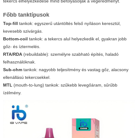
tekercs elhelyezkedése mind befolyásolják a végeredményt.
Főbb tanktípusok
Top-fill
tankok: egyszerű utántöltés felső nyíláson keresztül,
kevesebb szivárgás.
Bottom-coil
tankok: a tekercs alul helyezkedik el, gyakran jobb
gőz- és íztermelés.
RTA/RDA
(rebuildable): személyre szabható építés, haladó
felhasználóknak.
Sub-ohm
tankok: nagyobb teljesítmény és vastag gőz, alacsony
ellenállású tekercsekkel.
MTL
(mouth-to-lung) tankok: szűkebb levegőáram, sűrűbb
ízélmény.