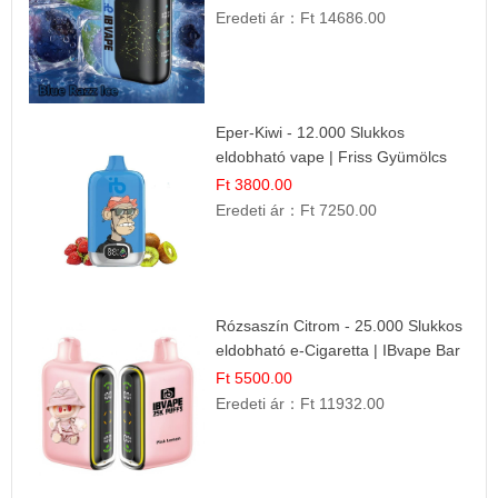
Eredeti ár：
Ft 14686.00
Eper-Kiwi - 12.000 Slukkos
eldobható vape | Friss Gyümölcs
Kombináció
Ft 3800.00
Eredeti ár：
Ft 7250.00
Rózsaszín Citrom - 25.000 Slukkos
eldobható e-Cigaretta | IBvape Bar
Ft 5500.00
Eredeti ár：
Ft 11932.00