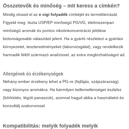
Összetevők és minőség – mit keress a címkén?
Mindig olvasd el az
e cigi folyadék
címkéjét és termékleírását.
Figyeld meg: tiszta USP/EP minőségű PG/VG, élelmiszeripari
minőségű aromák és pontos nikotinkoncentráció jelölése
biztonságosabb választást jelent. Ha a gyártó részletezi a gyártási
környezetet, teszteredményeket (laborvizsgálat), vagy rendelkezik
harmadik féltől származó analízissel, az extra megbízhatóságot ad.
Allergének és érzékenységek
Néhány ember érzékeny lehet a PG-re (fejfájás, szájszárazság)
vagy bizonyos aromákra. Ha bármilyen kellemetlenséget észlelsz
(bőrkiütés, légúti panaszok), azonnal hagyd abba a használatot és
konzultálj szakorvossal.
Kompatibilitás: melyik folyadék melyik