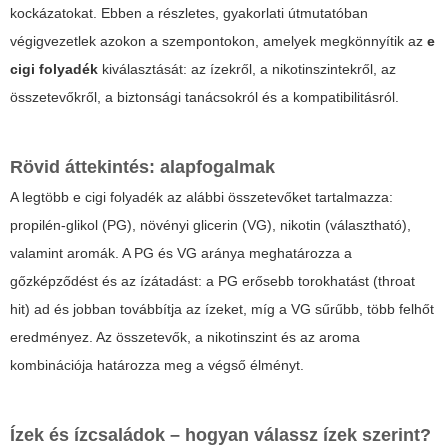
kockázatokat. Ebben a részletes, gyakorlati útmutatóban
végigvezetlek azokon a szempontokon, amelyek megkönnyítik az
e
cigi folyadék
kiválasztását: az ízekről, a nikotinszintekről, az
összetevőkről, a biztonsági tanácsokról és a kompatibilitásról.
Rövid áttekintés: alapfogalmak
A legtöbb
e cigi folyadék
az alábbi összetevőket tartalmazza:
propilén-glikol (PG), növényi glicerin (VG), nikotin (választható),
valamint aromák. A PG és VG aránya meghatározza a
gőzképződést és az ízátadást: a PG erősebb torokhatást (throat
hit) ad és jobban továbbítja az ízeket, míg a VG sűrűbb, több felhőt
eredményez. Az összetevők, a nikotinszint és az aroma
kombinációja határozza meg a végső élményt.
Ízek és ízcsaládok – hogyan válassz ízek szerint?