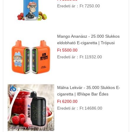
Eredeti ár：
Ft 7250.00
Mango Ananász - 25.000 Slukkos
eldobható E-cigaretta | Trópusi
Ízélmény
Ft 5500.00
Eredeti ár：
Ft 11932.00
Málna Lekvár - 35.000 Slukkos E-
cigaretta | IBVape Bar Édes
Gyümölcs Íz
Ft 6200.00
Eredeti ár：
Ft 14686.00