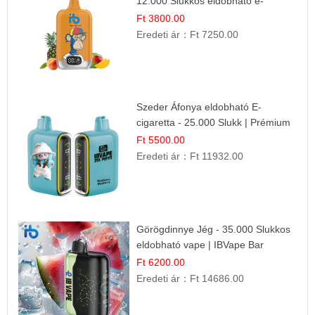
12.000 Slukkos eldobható e-
Cigaretta
Ft 3800.00
Eredeti ár：
Ft 7250.00
Szeder Áfonya eldobható E-
cigaretta - 25.000 Slukk | Prémium
Gyümölcs Íz
Ft 5500.00
Eredeti ár：
Ft 11932.00
Görögdinnye Jég - 35.000 Slukkos
eldobható vape | IBVape Bar
Frissítő Nyári Íz
Ft 6200.00
Eredeti ár：
Ft 14686.00