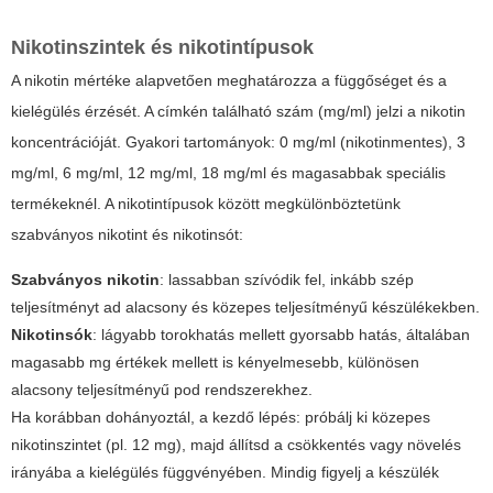
Nikotinszintek és nikotintípusok
A nikotin mértéke alapvetően meghatározza a függőséget és a
kielégülés érzését. A címkén található szám (mg/ml) jelzi a nikotin
koncentrációját. Gyakori tartományok: 0 mg/ml (nikotinmentes), 3
mg/ml, 6 mg/ml, 12 mg/ml, 18 mg/ml és magasabbak speciális
termékeknél. A nikotintípusok között megkülönböztetünk
szabványos nikotint és nikotinsót:
Szabványos nikotin
: lassabban szívódik fel, inkább szép
teljesítményt ad alacsony és közepes teljesítményű készülékekben.
Nikotinsók
: lágyabb torokhatás mellett gyorsabb hatás, általában
magasabb mg értékek mellett is kényelmesebb, különösen
alacsony teljesítményű pod rendszerekhez.
Ha korábban dohányoztál, a kezdő lépés: próbálj ki közepes
nikotinszintet (pl. 12 mg), majd állítsd a csökkentés vagy növelés
irányába a kielégülés függvényében. Mindig figyelj a készülék