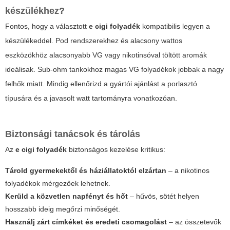
készülékhez?
Fontos, hogy a választott
e cigi folyadék
kompatibilis legyen a
készülékeddel. Pod rendszerekhez és alacsony wattos
eszközökhöz alacsonyabb VG vagy nikotinsóval töltött aromák
ideálisak. Sub-ohm tankokhoz magas VG folyadékok jobbak a nagy
felhők miatt. Mindig ellenőrizd a gyártói ajánlást a porlasztó
típusára és a javasolt watt tartományra vonatkozóan.
Biztonsági tanácsok és tárolás
Az
e cigi folyadék
biztonságos kezelése kritikus:
Tárold gyermekektől és háziállatoktól elzártan
– a nikotinos
folyadékok mérgezőek lehetnek.
Kerüld a közvetlen napfényt és hőt
– hűvös, sötét helyen
hosszabb ideig megőrzi minőségét.
Használj zárt címkéket és eredeti csomagolást
– az összetevők