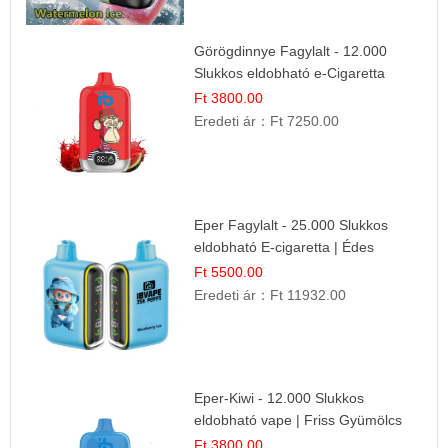
Görögdinnye Fagylalt - 12.000
Slukkos eldobható e-Cigaretta
Ft 3800.00
Eredeti ár：
Ft 7250.00
Eper Fagylalt - 25.000 Slukkos
eldobható E-cigaretta | Édes
Desszert Íz
Ft 5500.00
Eredeti ár：
Ft 11932.00
Eper-Kiwi - 12.000 Slukkos
eldobható vape | Friss Gyümölcs
Kombináció
Ft 3800.00