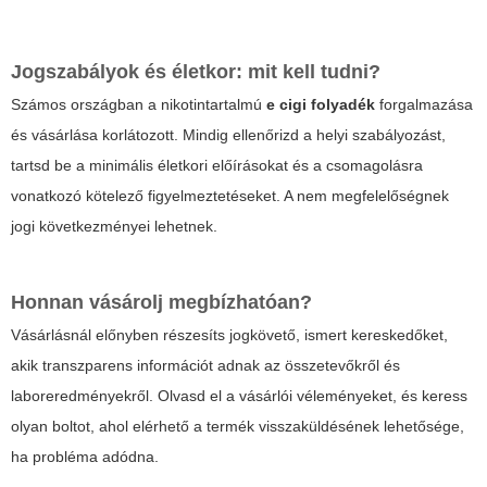
Jogszabályok és életkor: mit kell tudni?
Számos országban a nikotintartalmú
e cigi folyadék
forgalmazása
és vásárlása korlátozott. Mindig ellenőrizd a helyi szabályozást,
tartsd be a minimális életkori előírásokat és a csomagolásra
vonatkozó kötelező figyelmeztetéseket. A nem megfelelőségnek
jogi következményei lehetnek.
Honnan vásárolj megbízhatóan?
Vásárlásnál előnyben részesíts jogkövető, ismert kereskedőket,
akik transzparens információt adnak az összetevőkről és
laboreredményekről. Olvasd el a vásárlói véleményeket, és keress
olyan boltot, ahol elérhető a termék visszaküldésének lehetősége,
ha probléma adódna.