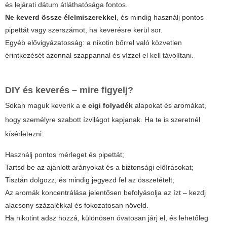
és lejárati dátum átláthatósága fontos.
Ne keverd össze élelmiszerekkel
, és mindig használj pontos
pipettát vagy szerszámot, ha keverésre kerül sor.
Egyéb elővigyázatosság: a nikotin bőrrel való közvetlen
érintkezését azonnal szappannal és vízzel el kell távolítani.
DIY és keverés – mire figyelj?
Sokan maguk keverik a
e cigi folyadék
alapokat és aromákat,
hogy személyre szabott ízvilágot kapjanak. Ha te is szeretnél
kísérletezni:
Használj pontos mérleget és pipettát;
Tartsd be az ajánlott arányokat és a biztonsági előírásokat;
Tisztán dolgozz, és mindig jegyezd fel az összetételt;
Az aromák koncentrálása jelentősen befolyásolja az ízt – kezdj
alacsony százalékkal és fokozatosan növeld.
Ha nikotint adsz hozzá, különösen óvatosan járj el, és lehetőleg