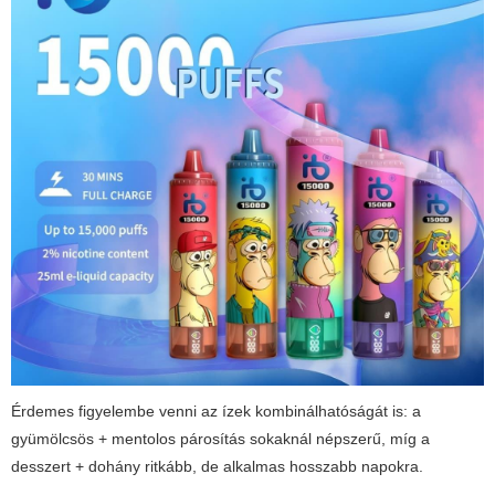
Érdemes figyelembe venni az ízek kombinálhatóságát is: a
gyümölcsös + mentolos párosítás sokaknál népszerű, míg a
desszert + dohány ritkább, de alkalmas hosszabb napokra.