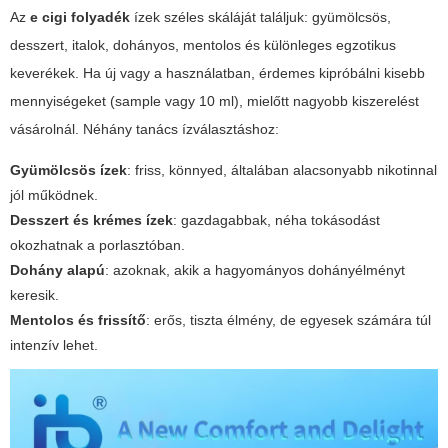
Az
e cigi folyadék
ízek széles skáláját találjuk: gyümölcsös,
desszert, italok, dohányos, mentolos és különleges egzotikus
keverékek. Ha új vagy a használatban, érdemes kipróbálni kisebb
mennyiségeket (sample vagy 10 ml), mielőtt nagyobb kiszerelést
vásárolnál. Néhány tanács ízválasztáshoz:
Gyümölcsös ízek
: friss, könnyed, általában alacsonyabb nikotinnal
jól működnek.
Desszert és krémes ízek
: gazdagabbak, néha tokásodást
okozhatnak a porlasztóban.
Dohány alapú
: azoknak, akik a hagyományos dohányélményt
keresik.
Mentolos és frissítő
: erős, tiszta élmény, de egyesek számára túl
intenzív lehet.