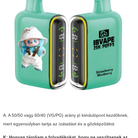
A: A 50/50 vagy 60/40 (VG/PG) arány jó kiindulópont kezdőknek,
mert egyensúlyban tartja az ízátadást és a gőzképződést.
K: Hogyan tároljam a folyadékokat, hogy ne veszítsenek az