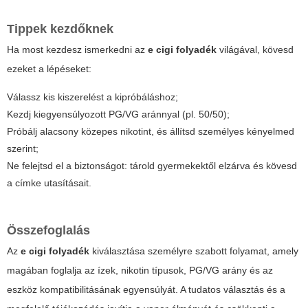
Tippek kezdőknek
Ha most kezdesz ismerkedni az
e cigi folyadék
világával, kövesd
ezeket a lépéseket:
Válassz kis kiszerelést a kipróbáláshoz;
Kezdj kiegyensúlyozott PG/VG aránnyal (pl. 50/50);
Próbálj alacsony közepes nikotint, és állítsd személyes kényelmed
szerint;
Ne felejtsd el a biztonságot: tárold gyermekektől elzárva és kövesd
a címke utasításait.
Összefoglalás
Az
e cigi folyadék
kiválasztása személyre szabott folyamat, amely
magában foglalja az ízek, nikotin típusok, PG/VG arány és az
eszköz kompatibilitásának egyensúlyát. A tudatos választás és a