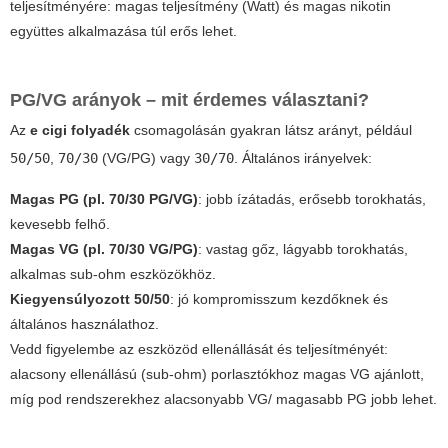
teljesítményére: magas teljesítmény (Watt) és magas nikotin
együttes alkalmazása túl erős lehet.
PG/VG arányok – mit érdemes választani?
Az
e cigi folyadék
csomagolásán gyakran látsz arányt, például
50/50
,
70/30
(VG/PG) vagy
30/70
. Általános irányelvek:
Magas PG (pl. 70/30 PG/VG)
: jobb ízátadás, erősebb torokhatás,
kevesebb felhő.
Magas VG (pl. 70/30 VG/PG)
: vastag gőz, lágyabb torokhatás,
alkalmas sub-ohm eszközökhöz.
Kiegyensúlyozott 50/50
: jó kompromisszum kezdőknek és
általános használathoz.
Vedd figyelembe az eszközöd ellenállását és teljesítményét:
alacsony ellenállású (sub-ohm) porlasztókhoz magas VG ajánlott,
míg pod rendszerekhez alacsonyabb VG/ magasabb PG jobb lehet.