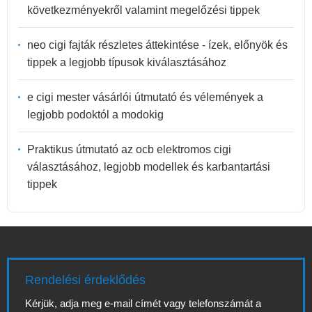
következményekről valamint megelőzési tippek
neo cigi fajták részletes áttekintése - ízek, előnyök és
tippek a legjobb típusok kiválasztásához
e cigi mester vásárlói útmutató és vélemények a
legjobb podoktól a modokig
Praktikus útmutató az ocb elektromos cigi
választásához, legjobb modellek és karbantartási
tippek
Rendelési érdeklődés
Kérjük, adja meg e-mail címét vagy telefonszámát a