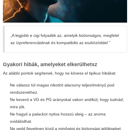
„A legjobb
e cigi folyadék
az, amelyik biztonságos, megfelel
az ízpreferenciáidnak és kompatibilis az eszközöddel.”
Gyakori hibák, amelyeket elkerülhetsz
Az alábbi pontok segítenek, hogy ne kövess el tipikus hibákat:
Ne válassz túl magas nikotint alacsony teljesítményű pod
rendszerekhez.
Ne keverd a VG és PG arányokat vakon anélkül, hogy tudnád,
mire jók.
Ne hagyd a palackot nyitva hosszú ideig – az aroma
oxidálódhat.
Ne vedd figyelmen kívül a minőségi és biztonsági jelöléseket.