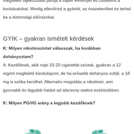
megfelelő tájékozódás javítja a vaper élményét és csökkenti a
kockázatokat. Mindig ellenőrizd a gyártót, az összetevőket és tartsd
be a biztonsági előírásokat.
GYIK – gyakran ismételt kérdések
K: Milyen nikotinszintet válasszak, ha korábban
dohányoztam?
A: Kezdőknek, akik napi 10-20 cigarettát szívtak, gyakran a 12
mg/ml megfelelő kiindulópont, de ha erősebb dohányos voltál, a 18
mg is szóba kerülhet. Alternatív megoldás a nikotinsó, ami
gyorsabb és lágyabb hatást ad alacsony wattos eszközökben.
K: Milyen PG/VG arány a legjobb kezdőknek?