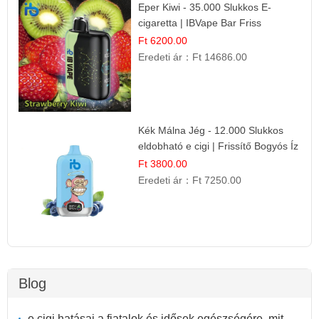
Eper Kiwi - 35.000 Slukkos E-
cigaretta | IBVape Bar Friss
Gyümölcs Ízek
Ft 6200.00
Eredeti ár：
Ft 14686.00
Kék Málna Jég - 12.000 Slukkos
eldobható e cigi | Frissítő Bogyós Íz
Ft 3800.00
Eredeti ár：
Ft 7250.00
Blog
e cigi hatásai a fiatalok és idősek egészségére, mit