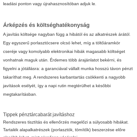
leadási ponton vagy újrahasznosítóban adjuk le.
Árképzés és költséghatékonyság
A javítás költsége nagyban függ a hibától és az alkatrészek árától.
Egy egyszerű porlasztócsere olcsó lehet, míg a töltőáramkör
cseréje vagy komolyabb elektronikai hibák magasabb költséget
vonhatnak maguk után. Érdemes több árajánlatot bekérni, és
figyelni a jótállásra: a garanciával vállalt munka hosszú távon pénzt
takaríthat meg. A rendszeres karbantartás csökkenti a nagyobb
javítások esélyét, így a napi rutin megtérülhet a későbbi
megtakarításban.
Tippek pénztárcabarát javításhoz
Rendszeres tisztítás és ellenőrzés megelőzi a súlyosabb hibákat.
Tartalék alapalkatrészek (porlasztók, tömítők) beszerzése előre