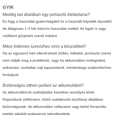
GYIK
Meddig tart általában egy porlasztó élettartama?
Ez függ a használat gyakoriságától és a használt folyadék típusától,
de átlagosan 1-3 hét intenzív használat mellett. Az égett íz vagy
csökkent gőzjelzés cserét indokol.
Mikor érdemes szervizhez vinni a készüléket?
Ha az egyszerű házi ellenőrzések (töltés, kábelek, porlasztó csere)
nem oldják meg a problémát, vagy ha akkumulátor-melegedést,
szikrázást, szokatlan zajt tapasztalunk, mindenképp szakemberhez
forduljunk.
Biztonságos otthon javítani az akkumulátort?
Az akkumulátorok szabálytalan kezelése veszélyes lehet.
Kisjavítások (töltőcsere, külső csatlakozók tisztítása) általában
biztonságosak, de akkumulátor cellacsere vagy belső forrasztás
esetén ajánlott szakszerviz igénybevétele.