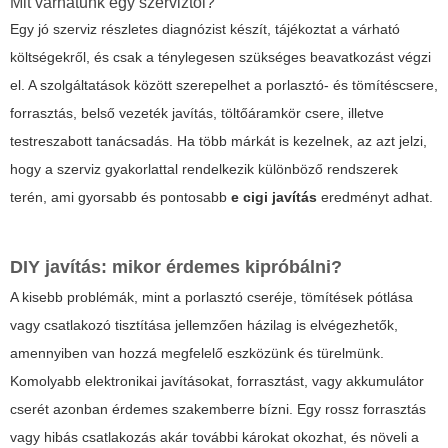
Mit várhatunk egy szerviztől?
Egy jó szerviz részletes diagnózist készít, tájékoztat a várható
költségekről, és csak a ténylegesen szükséges beavatkozást végzi
el. A szolgáltatások között szerepelhet a porlasztó- és tömítéscsere,
forrasztás, belső vezeték javítás, töltőáramkör csere, illetve
testreszabott tanácsadás. Ha több márkát is kezelnek, az azt jelzi,
hogy a szerviz gyakorlattal rendelkezik különböző rendszerek
terén, ami gyorsabb és pontosabb
e cigi javítás
eredményt adhat.
DIY javítás: mikor érdemes kipróbálni?
A kisebb problémák, mint a porlasztó cseréje, tömítések pótlása
vagy csatlakozó tisztítása jellemzően házilag is elvégezhetők,
amennyiben van hozzá megfelelő eszközünk és türelmünk.
Komolyabb elektronikai javításokat, forrasztást, vagy akkumulátor
cserét azonban érdemes szakemberre bízni. Egy rossz forrasztás
vagy hibás csatlakozás akár további károkat okozhat, és növeli a