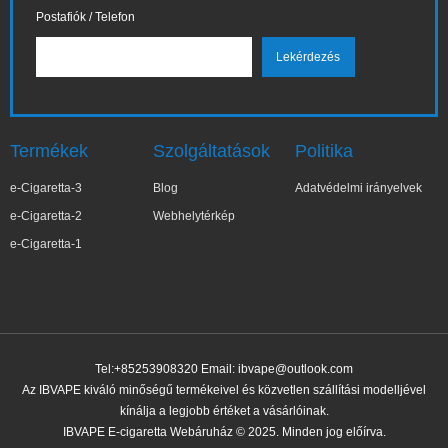
Postafiók / Telefon
Termékek
Szolgáltatások
Politika
e-Cigaretta-3
Blog
Adatvédelmi irányelvek
e-Cigaretta-2
Webhelytérkép
e-Cigaretta-1
Tel:+85253908320 Email:
ibvape@outlook.com
Az IBVAPE kiváló minőségű termékeivel és közvetlen szállítási modelljével
kínálja a legjobb értéket a vásárlóinak.
IBVAPE E-cigaretta Webáruház © 2025. Minden jog előírva.
✕
Kar***lina