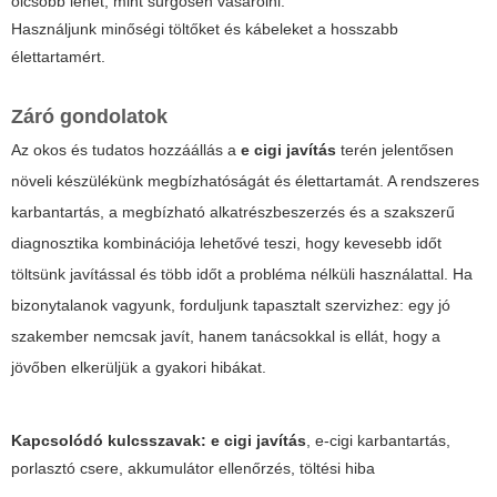
olcsóbb lehet, mint sürgősen vásárolni.
Használjunk minőségi töltőket és kábeleket a hosszabb
élettartamért.
Záró gondolatok
Az okos és tudatos hozzáállás a
e cigi javítás
terén jelentősen
növeli készülékünk megbízhatóságát és élettartamát. A rendszeres
karbantartás, a megbízható alkatrészbeszerzés és a szakszerű
diagnosztika kombinációja lehetővé teszi, hogy kevesebb időt
töltsünk javítással és több időt a probléma nélküli használattal. Ha
bizonytalanok vagyunk, forduljunk tapasztalt szervizhez: egy jó
szakember nemcsak javít, hanem tanácsokkal is ellát, hogy a
jövőben elkerüljük a gyakori hibákat.
Kapcsolódó kulcsszavak:
e cigi javítás
, e-cigi karbantartás,
porlasztó csere, akkumulátor ellenőrzés, töltési hiba