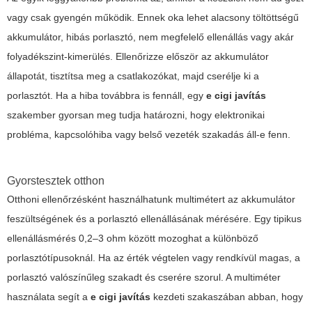
vagy csak gyengén működik. Ennek oka lehet alacsony töltöttségű
akkumulátor, hibás porlasztó, nem megfelelő ellenállás vagy akár
folyadékszint-kimerülés. Ellenőrizze először az akkumulátor
állapotát, tisztítsa meg a csatlakozókat, majd cserélje ki a
porlasztót. Ha a hiba továbbra is fennáll, egy
e cigi javítás
szakember gyorsan meg tudja határozni, hogy elektronikai
probléma, kapcsolóhiba vagy belső vezeték szakadás áll-e fenn.
Gyorstesztek otthon
Otthoni ellenőrzésként használhatunk multimétert az akkumulátor
feszültségének és a porlasztó ellenállásának mérésére. Egy tipikus
ellenállásmérés 0,2–3 ohm között mozoghat a különböző
porlasztótípusoknál. Ha az érték végtelen vagy rendkívül magas, a
porlasztó valószínűleg szakadt és cserére szorul. A multiméter
használata segít a
e cigi javítás
kezdeti szakaszában abban, hogy