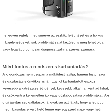
ne legyen rejtély: megismerve az eszköz felépítését és a tipikus
hibajelenségeket, sok problémát saját kezűleg is meg lehet oldani
vagy legalább pontosan diagnosztizálni a szerviz számára.
Miért fontos a rendszeres karbantartás?
A jó gondozás nem csupán a működést javítja, hanem biztonsági
és gazdasági előnyökkel is jár. Egy jól karbantartott eszköz
kevesebb alkatrészcserét igényel, kevesebb alkalmanként ad hibát,
és csökkenti a kellemetlen íz- vagy gőzkibocsátási problémákat. A
e
cigi javítás
szolgáltatásoknál gyakran azt látjuk, hogy a legtöbb
meghibásodás elkerülhető lenne egy egyszerű napi- vagy heti