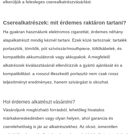
elkerüljük a felesleges cserealkatrészvásárlást.
Cserealkatrészek: mit érdemes raktáron tartani?
Ha gyakran használunk elektromos cigarettát, érdemes néhány
alapalkatrészt mindig kéznél tartani. Ezek közé tartoznak: tartalék
porlasztók, tömítők, pót szívószár/mouthpiece, töltőkábelek, és
kompatibilis akkumulátorok vagy akkupakok. A megfelelő
alkatrészek kiválasztásánál ellenőrizzük a gyártó ajánlását és a
kompatibilitást: a rosszul illeszkedő porlasztó nem csak rossz
teljesítményt eredményez, hanem szivárgást is okozhat.
Hol érdemes alkatrészt vásárolni?
Vásároljunk megbízható forrásból, lehetőleg hivatalos
márkakereskedésben vagy olyan helyen, ahol garancia és
cserelehetőség is jár az alkatrészekhez. Az olcsó, ismeretlen