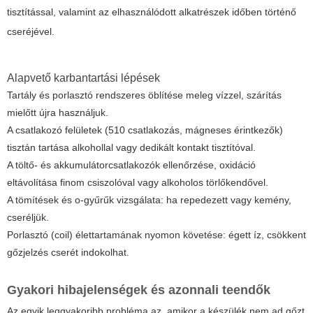
tisztítással, valamint az elhasználódott alkatrészek időben történő
cseréjével.
Alapvető karbantartási lépések
Tartály és porlasztó rendszeres öblítése meleg vízzel, szárítás
mielőtt újra használjuk.
A csatlakozó felületek (510 csatlakozás, mágneses érintkezők)
tisztán tartása alkohollal vagy dedikált kontakt tisztítóval.
A töltő- és akkumulátorcsatlakozók ellenőrzése, oxidáció
eltávolítása finom csiszolóval vagy alkoholos törlőkendővel.
A tömítések és o-gyűrűk vizsgálata: ha repedezett vagy kemény,
cseréljük.
Porlasztó (coil) élettartamának nyomon követése: égett íz, csökkent
gőzjelzés cserét indokolhat.
Gyakori hibajelenségek és azonnali teendők
Az egyik leggyakoribb probléma az, amikor a készülék nem ad gőzt