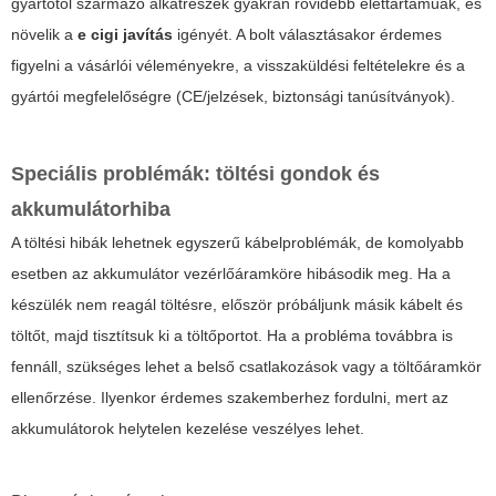
gyártótól származó alkatrészek gyakran rövidebb élettartamúak, és
növelik a
e cigi javítás
igényét. A bolt választásakor érdemes
figyelni a vásárlói véleményekre, a visszaküldési feltételekre és a
gyártói megfelelőségre (CE/jelzések, biztonsági tanúsítványok).
Speciális problémák: töltési gondok és
akkumulátorhiba
A töltési hibák lehetnek egyszerű kábelproblémák, de komolyabb
esetben az akkumulátor vezérlőáramköre hibásodik meg. Ha a
készülék nem reagál töltésre, először próbáljunk másik kábelt és
töltőt, majd tisztítsuk ki a töltőportot. Ha a probléma továbbra is
fennáll, szükséges lehet a belső csatlakozások vagy a töltőáramkör
ellenőrzése. Ilyenkor érdemes szakemberhez fordulni, mert az
akkumulátorok helytelen kezelése veszélyes lehet.