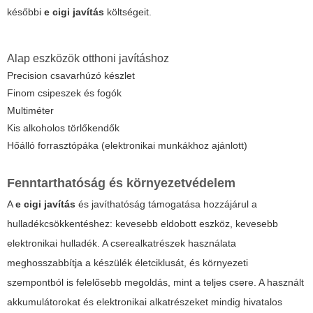
későbbi
e cigi javítás
költségeit.
Alap eszközök otthoni javításhoz
Precision csavarhúzó készlet
Finom csipeszek és fogók
Multiméter
Kis alkoholos törlőkendők
Hőálló forrasztópáka (elektronikai munkákhoz ajánlott)
Fenntarthatóság és környezetvédelem
A
e cigi javítás
és javíthatóság támogatása hozzájárul a
hulladékcsökkentéshez: kevesebb eldobott eszköz, kevesebb
elektronikai hulladék. A cserealkatrészek használata
meghosszabbítja a készülék életciklusát, és környezeti
szempontból is felelősebb megoldás, mint a teljes csere. A használt
akkumulátorokat és elektronikai alkatrészeket mindig hivatalos