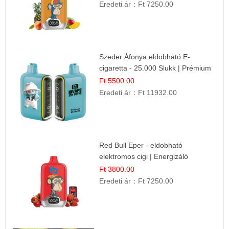
Eredeti ár：
Ft 7250.00
Szeder Áfonya eldobható E-
cigaretta - 25.000 Slukk | Prémium
Gyümölcs Íz
Ft 5500.00
Eredeti ár：
Ft 11932.00
Red Bull Eper - eldobható
elektromos cigi | Energizáló
Gyümölcs Íz
Ft 3800.00
Eredeti ár：
Ft 7250.00