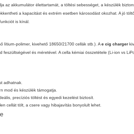
a az akkumulátor élettartamát, a töltési sebességet, a készülék bizton
sökkentheti a kapacitást és extrém esetben károsodást okozhat. A jó tölt
unkciót is kínál.
ő lítium-polimer, kivehető 18650/21700 cellák stb.). A
e cig charger
ki
 feszültségével és méretével. A cella kémiai összetétele (Li-ion vs LiPo
ést adhatnak.
rn mod és készülék támogatja.
eális, precíziós töltést és egyedi kezelést biztosít.
 cellát tölt, a csere vagy hibajavítás bonyolult lehet.
re