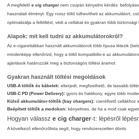
A megfelelő
e cig charger
nem csupán kényelmi kérdés: befolyásolj
használati élményt. Egy rossz töltő túlhevítheti az akkumulátort, c
optimalizálja a feltöltést, védi a cellákat és gyakran több biztonsági f
Alapok: mit kell tudni az akkumulátorokról?
Az e-cigarettákban használt akkumulátorok több típusa létezik (bels
mindenképp ellenőrizd, hogy a töltő kompatibilis-e az akkumulátorod
ajánlások határozzák meg a biztonságos töltési áramot.
Gyakran használt töltési megoldások
USB-A töltők és kábelek:
elterjedt, megfizethető, de lassabb tölt
USB-C PD (Power Delivery):
gyors és hatékony, egyre több mode
Külső akkumulátor-töltők (bay chargers):
cserélhető cellákhoz id
Beépített töltők a modokon:
kényelmes, de ha a mod csak egyetlen
Hogyan válassz
e cig charger
-t: lépésről lépés
A következő ellenőrzőlista segít, hogy rendszerezetten dönts: