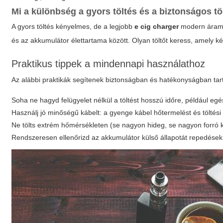
Mi a különbség a gyors töltés és a biztonságos tö
A gyors töltés kényelmes, de a legjobb
e cig charger
modern áramkö
és az akkumulátor élettartama között. Olyan töltőt keress, amely kép
Praktikus tippek a mindennapi használathoz
Az alábbi praktikák segítenek biztonságban és hatékonyságban tarta
Soha ne hagyd felügyelet nélkül a töltést hosszú időre, például egés
Használj jó minőségű kábelt: a gyenge kábel hőtermelést és töltési
Ne tölts extrém hőmérsékleten (se nagyon hideg, se nagyon forró 
Rendszeresen ellenőrizd az akkumulátor külső állapotát repedések