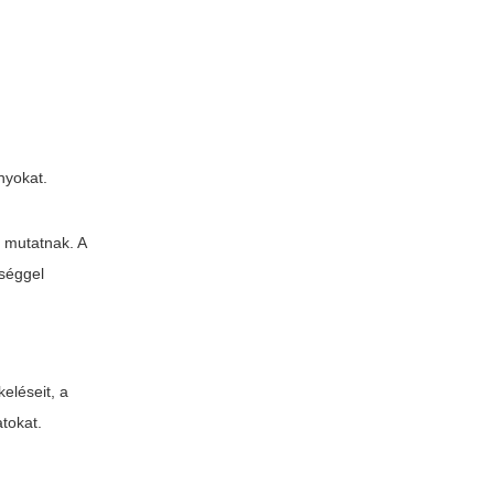
nyokat.
t mutatnak. A
őséggel
eléseit, a
tokat.