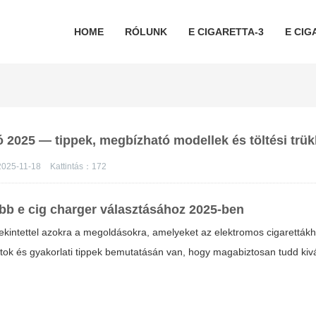
HOME
RÓLUNK
E CIGARETTA-3
E CIG
ó 2025 — tippek, megbízható modellek és töltési trü
2025-11-18
Kattintás：
172
obb e cig charger választásához 2025-ben
 tekintettel azokra a megoldásokra, amelyeket az elektromos cigaretták
tok és gyakorlati tippek bemutatásán van, hogy magabiztosan tudd kivá