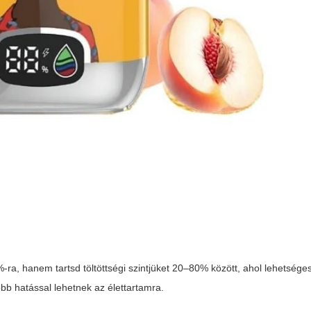
%-ra, hanem tartsd töltöttségi szintjüket 20–80% között, ahol lehetsége
obb hatással lehetnek az élettartamra.