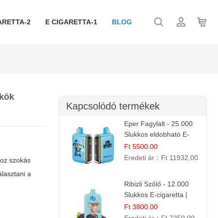
ARETTA-2
E CIGARETTA-1
BLOG
kkök
Kapcsolódó termékek
Eper Fagylalt - 25.000
Slukkos eldobható E-
cigaretta | Édes
Ft 5500.00
Desszert Íz
Eredeti ár：
Ft 11932.00
hoz szokás
lasztani a
Ribizli Szőlő - 12.000
Slukkos E-cigaretta |
Kifinomult Gyümölcs Íz
Ft 3800.00