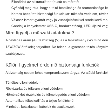
Ellenőrizd az akkumulátor típusát és méretét.
Győződj meg róla, hogy a töltő feszültsége és áramerőssége ko
Keress beépített biztonsági funkciókat: túltöltés-védelem, rövi
Válassz ismert gyártót vagy jó visszajelzésekkel rendelkező mod
Gondolj a kényelemre: USB-C, hordozhatóság, LED-kijelző vagy 
Mire figyelj a műszaki adatoknál?
A névleges áram (A), feszültség (V) és a teljesítmény (W) mind d
18W/30W értékekig terjedhet. Ne feledd: a gyorsabb töltés kényelm
szabályozott.
Külön figyelmet érdemlő biztonsági funkciók
A biztonság sosem lehet kompromisszum tárgya. Az alábbi funkciók
Túltöltés elleni védelem
Rövidzárlat és túláram elleni védelem
Hőmérséklet-érzékelés és túlmelegedés elleni védelem
Automatikus töltésleállítás a teljes feltöltésnél
Minőségi, kétszigetelt kábelek és csatlakozók