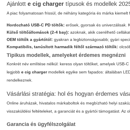
Ajánlott
e cig charger
típusok és modellek 202
A piac folyamatosan frissül, de néhány kategória és márka kiemelt 
Hordozható USB-C PD töltők:
erősek, gyorsak és univerzálisak.
Külső töltőállomások (2-4 bay):
azoknak, akik cserélhető celláka
OEM töltők a gyártótól:
gyakran a legbiztonságosabb; gyári speci
Kompatibilis, tanúsított harmadik féltől származó töltők:
olcsób
Tipikus modellek, amelyeket érdemes megnézni
Konkrét név említése nélkül: keress olyan töltőket, amelyek USB-C 
legjobb
e cig charger
modellek egyike sem fapados: általában LED 
rendelkeznek.
Vásárlási stratégia: hol és hogyan érdemes vás
Online áruházak, hivatalos márkaboltok és megbízható helyi szaküzl
visszaküldési feltételeket, a garanciát és a gyártói támogatást. Az
Garancia és ügyfélszolgálat