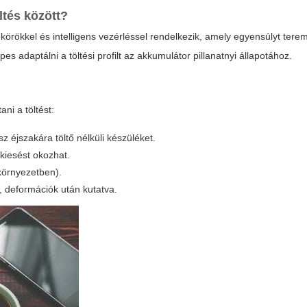
ltés között?
rökkel és intelligens vezérléssel rendelkezik, amely egyensúlyt tere
es adaptálni a töltési profilt az akkumulátor pillanatnyi állapotához.
ni a töltést:
z éjszakára töltő nélküli készüléket.
 kiesést okozhat.
környezetben).
, deformációk után kutatva.