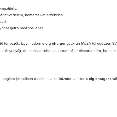
mpatibilis.
dzárlat-védelem, hőmérséklet-érzékelés.
ellt.
töltésjelző hasznos lehet.
öntő tényezők. Egy modern
e cig charger
gyakran 5V/2A-tól egészen 9V
i előnyt nyújt, de hatással lehet az akkumulátor élettartamára, ha nem
 megléte jelentősen csökkenti a kockázatot, amikor
e cig charger
-t vá