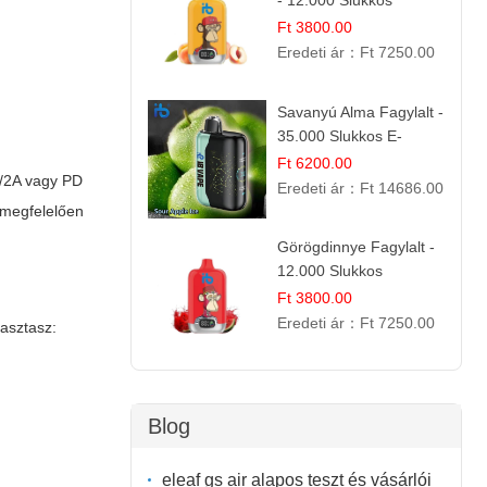
- 12.000 Slukkos
eldobható e-Cigaretta |
Ft 3800.00
Friss Gyümölcs Íz
Eredeti ár：
Ft 7250.00
Savanyú Alma Fagylalt -
35.000 Slukkos E-
cigaretta | IBVape Bar
Ft 6200.00
/2A vagy PD
Eredeti ár：
Ft 14686.00
 megfelelően
Görögdinnye Fagylalt -
12.000 Slukkos
eldobható e-Cigaretta
Ft 3800.00
Eredeti ár：
Ft 7250.00
lasztasz:
Blog
eleaf gs air alapos teszt és vásárlói