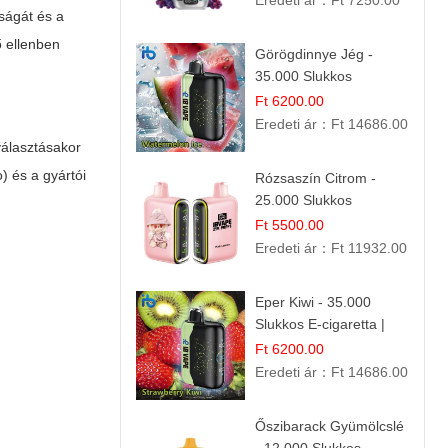
Eredeti ár：
Ft 7250.00
ságát és a
ő ellenben
Görögdinnye Jég -
35.000 Slukkos
eldobható vape |
Ft 6200.00
IBVape Bar Frissítő
Eredeti ár：
Ft 14686.00
Nyári Íz
választásakor
) és a gyártói
Rózsaszín Citrom -
25.000 Slukkos
eldobható e-Cigaretta |
Ft 5500.00
IBvape Bar
Eredeti ár：
Ft 11932.00
Eper Kiwi - 35.000
Slukkos E-cigaretta |
IBVape Bar Friss
Ft 6200.00
Gyümölcs Ízek
Eredeti ár：
Ft 14686.00
Őszibarack Gyümölcslé