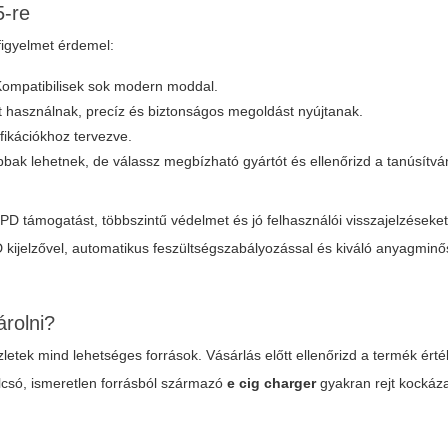
5-re
figyelmet érdemel:
 Kompatibilisek sok modern moddal.
t használnak, precíz és biztonságos megoldást nyújtanak.
fikációkhoz tervezve.
bak lehetnek, de válassz megbízható gyártót és ellenőrizd a tanúsítvá
PD támogatást, többszintű védelmet és jó felhasználói visszajelzéseke
kijelzővel, automatikus feszültségszabályozással és kiváló anyagmin
árolni?
etek mind lehetséges források. Vásárlás előtt ellenőrizd a termék érték
 olcsó, ismeretlen forrásból származó
e cig charger
gyakran rejt kockáza