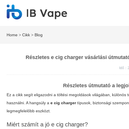
Home
>
Cikk
>
Blog
Részletes e cig charger vásárlási útmutat
Idő：
Részletes útmutató a legj
Ez a cikk segít eligazodni a töltési megoldások világában, különös
használni. A hangsúly a
e cig charger
típusok, biztonsági szempon
legmegfelelőbb eszközt.
Miért számít a jó e cig charger?