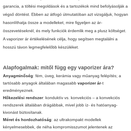
garancia, a töltési megoldások és a tartozékok mind befolyásolják a
végső döntést. Ebben az átfogó útmutatóban azt vizsgáljuk, hogyan
hasonlíthatja össze a modelleket, mire figyeljen az ár-
összevetéseknél, és mely funkciók érdemlik meg a plusz költséget.
A
vaporizer ár
értékelésének célja, hogy segítsen megtalálni a
hosszú távon legmegfelelőbb készüléket.
Alapfogalmak: mitől függ egy vaporizer ára?
Anyagminőség
: fém, üveg, kerámia vagy műanyag felépítés; a
tartósabb anyagok általában magasabb
vaporizer ár
-t
eredményeznek.
Hőkezelési rendszer
: konduktív vs. konvekciós – a konvekciós
rendszerek általában drágábbak, mivel jobb íz- és hatóanyag-
kivonást biztosítanak.
Méret és hordozhatóság
: az ultrakompakt modellek
kényelmesebbek, de néha kompromisszumot jelentenek az