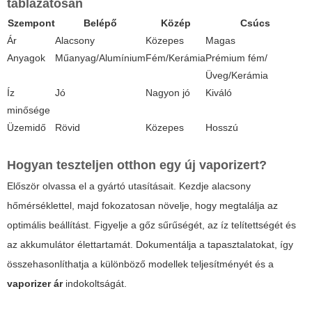
táblázatosan
Szempont
Belépő
Közép
Csúcs
Ár
Alacsony
Közepes
Magas
Anyagok
Műanyag/Alumínium
Fém/Kerámia
Prémium fém/
Üveg/Kerámia
Íz
Jó
Nagyon jó
Kiváló
minősége
Üzemidő
Rövid
Közepes
Hosszú
Hogyan teszteljen otthon egy új vaporizert?
Először olvassa el a gyártó utasításait. Kezdje alacsony
hőmérséklettel, majd fokozatosan növelje, hogy megtalálja az
optimális beállítást. Figyelje a gőz sűrűségét, az íz telítettségét és
az akkumulátor élettartamát. Dokumentálja a tapasztalatokat, így
összehasonlíthatja a különböző modellek teljesítményét és a
vaporizer ár
indokoltságát.