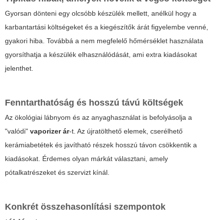
Gyorsan dönteni egy olcsóbb készülék mellett, anélkül hogy a
karbantartási költségeket és a kiegészítők árát figyelembe venné,
gyakori hiba. Továbbá a nem megfelelő hőmérséklet használata
gyorsíthatja a készülék elhasználódását, ami extra kiadásokat
jelenthet.
Fenntarthatóság és hosszú távú költségek
Az ökológiai lábnyom és az anyaghasználat is befolyásolja a
"valódi"
vaporizer ár
-t. Az újratölthető elemek, cserélhető
kerámiabetétek és javítható részek hosszú távon csökkentik a
kiadásokat. Érdemes olyan márkát választani, amely
pótalkatrészeket és szervizt kínál.
Konkrét összehasonlítási szempontok