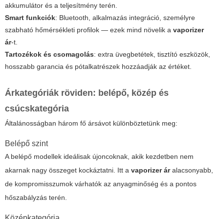
akkumulátor és a teljesítmény terén.
Smart funkciók
: Bluetooth, alkalmazás integráció, személyre
szabható hőmérsékleti profilok — ezek mind növelik a
vaporizer
ár
-t.
Tartozékok és csomagolás
: extra üvegbetétek, tisztító eszközök,
hosszabb garancia és pótalkatrészek hozzáadják az értéket.
Árkategóriák röviden: belépő, közép és
csúcskategória
Általánosságban három fő ársávot különböztetünk meg:
Belépő szint
A belépő modellek ideálisak újoncoknak, akik kezdetben nem
akarnak nagy összeget kockáztatni. Itt a
vaporizer ár
alacsonyabb,
de kompromisszumok várhatók az anyagminőség és a pontos
hőszabályzás terén.
Középkategória