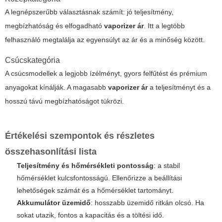
A legnépszerűbb választásnak számít: jó teljesítmény,
megbízhatóság és elfogadható
vaporizer ár
. Itt a legtöbb
felhasználó megtalálja az egyensúlyt az ár és a minőség között.
Csúcskategória
A csúcsmodellek a legjobb ízélményt, gyors felfűtést és prémium
anyagokat kínálják. A magasabb
vaporizer ár
a teljesítményt és a
hosszú távú megbízhatóságot tükrözi.
Értékelési szempontok és részletes
összehasonlítási lista
Teljesítmény és hőmérsékleti pontosság
: a stabil
hőmérséklet kulcsfontosságú. Ellenőrizze a beállítási
lehetőségek számát és a hőmérséklet tartományt.
Akkumulátor üzemidő
: hosszabb üzemidő ritkán olcsó. Ha
sokat utazik, fontos a kapacitás és a töltési idő.