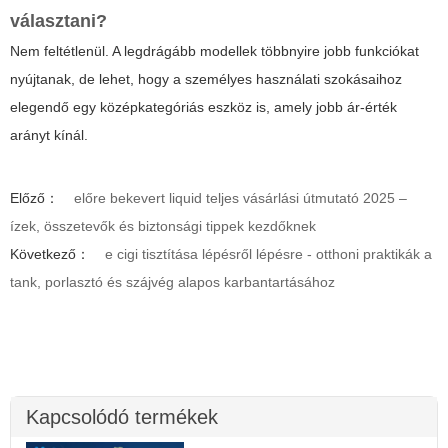
választani?
Nem feltétlenül. A legdrágább modellek többnyire jobb funkciókat
nyújtanak, de lehet, hogy a személyes használati szokásaihoz
elegendő egy középkategóriás eszköz is, amely jobb ár-érték
arányt kínál.
Előző：
előre bekevert liquid teljes vásárlási útmutató 2025 –
ízek, összetevők és biztonsági tippek kezdőknek
Következő：
e cigi tisztítása lépésről lépésre - otthoni praktikák a
tank, porlasztó és szájvég alapos karbantartásához
Kapcsolódó termékek