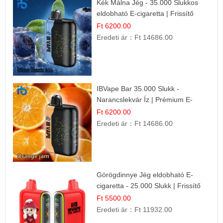
Kék Málna Jég - 35.000 Slukkos
eldobható E-cigaretta | Frissítő
Ízélmény
Ft 6200.00
Eredeti ár：
Ft 14686.00
IBVape Bar 35.000 Slukk -
Narancslekvár Íz | Prémium E-
cigaretta
Ft 6200.00
Eredeti ár：
Ft 14686.00
Görögdinnye Jég eldobható E-
cigaretta - 25.000 Slukk | Frissítő
Nyári Íz
Ft 5500.00
Eredeti ár：
Ft 11932.00