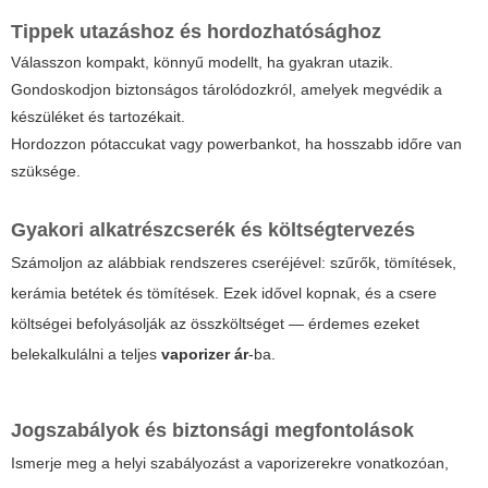
Tippek utazáshoz és hordozhatósághoz
Válasszon kompakt, könnyű modellt, ha gyakran utazik.
Gondoskodjon biztonságos tárolódozkról, amelyek megvédik a
készüléket és tartozékait.
Hordozzon pótaccukat vagy powerbankot, ha hosszabb időre van
szüksége.
Gyakori alkatrészcserék és költségtervezés
Számoljon az alábbiak rendszeres cseréjével: szűrők, tömítések,
kerámia betétek és tömítések. Ezek idővel kopnak, és a csere
költségei befolyásolják az összköltséget — érdemes ezeket
belekalkulálni a teljes
vaporizer ár
-ba.
Jogszabályok és biztonsági megfontolások
Ismerje meg a helyi szabályozást a vaporizerekre vonatkozóan,