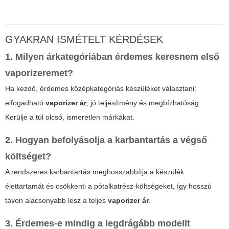
GYAKRAN ISMÉTELT KÉRDÉSEK
1. Milyen árkategóriában érdemes keresnem első
vaporizeremet?
Ha kezdő, érdemes középkategóriás készüléket választani:
elfogadható
vaporizer ár
, jó teljesítmény és megbízhatóság.
Kerülje a túl olcsó, ismeretlen márkákat.
2. Hogyan befolyásolja a karbantartás a végső
költséget?
A rendszeres karbantartás meghosszabbítja a készülék
élettartamát és csökkenti a pótalkatrész-költségeket, így hosszú
távon alacsonyabb lesz a teljes
vaporizer ár
.
3. Érdemes-e mindig a legdrágább modellt