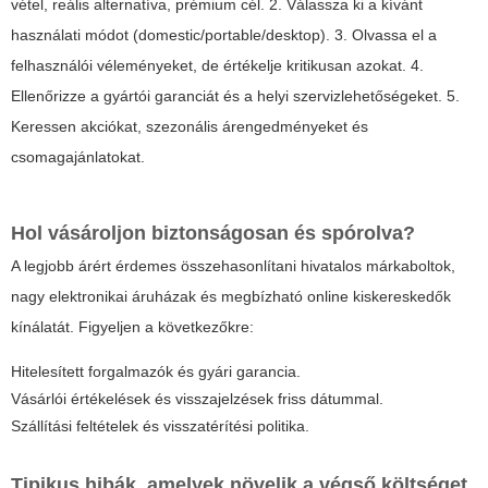
vétel, reális alternatíva, prémium cél. 2. Válassza ki a kívánt
használati módot (domestic/portable/desktop). 3. Olvassa el a
felhasználói véleményeket, de értékelje kritikusan azokat. 4.
Ellenőrizze a gyártói garanciát és a helyi szervizlehetőségeket. 5.
Keressen akciókat, szezonális árengedményeket és
csomagajánlatokat.
Hol vásároljon biztonságosan és spórolva?
A legjobb árért érdemes összehasonlítani hivatalos márkaboltok,
nagy elektronikai áruházak és megbízható online kiskereskedők
kínálatát. Figyeljen a következőkre:
Hitelesített forgalmazók és gyári garancia.
Vásárlói értékelések és visszajelzések friss dátummal.
Szállítási feltételek és visszatérítési politika.
Tipikus hibák, amelyek növelik a végső költséget