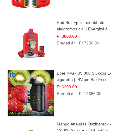
Red Bull Eper - eldobható
elektromos cigi | Energizáló
Gyümölcs Íz
Ft 3800.00
Eredeti ár：
Ft 7250.00
Eper Kiwi - 35.000 Slukkos E-
cigaretta | IBVape Bar Friss
Gyümölcs Ízek
Ft 6200.00
Eredeti ár：
Ft 14686.00
Mango Ananász Őszibarack -
12.000 Slukkos eldobható e-