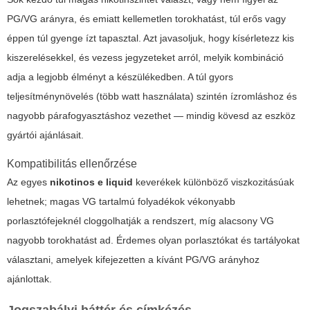
PG/VG arányra, és emiatt kellemetlen torokhatást, túl erős vagy
éppen túl gyenge ízt tapasztal. Azt javasoljuk, hogy kísérletezz kis
kiszerelésekkel, és vezess jegyzeteket arról, melyik kombináció
adja a legjobb élményt a készülékedben. A túl gyors
teljesítménynövelés (több watt használata) szintén ízromláshoz és
nagyobb párafogyasztáshoz vezethet — mindig kövesd az eszköz
gyártói ajánlásait.
Kompatibilitás ellenőrzése
Az egyes
nikotinos e liquid
keverékek különböző viszkozitásúak
lehetnek; magas VG tartalmú folyadékok vékonyabb
porlasztófejeknél cloggolhatják a rendszert, míg alacsony VG
nagyobb torokhatást ad. Érdemes olyan porlasztókat és tartályokat
választani, amelyek kifejezetten a kívánt PG/VG arányhoz
ajánlottak.
Jogszabályi háttér és címkézés