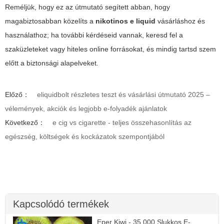
Reméljük, hogy ez az útmutató segített abban, hogy
magabiztosabban közelíts a
nikotinos e liquid
vásárláshoz és
használathoz; ha további kérdéseid vannak, keresd fel a
szaküzleteket vagy hiteles online forrásokat, és mindig tartsd szem
előtt a biztonsági alapelveket.
Előző：
eliquidbolt részletes teszt és vásárlási útmutató 2025 –
vélemények, akciók és legjobb e-folyadék ajánlatok
Következő：
e cig vs cigarette - teljes összehasonlítás az
egészség, költségek és kockázatok szempontjából
Kapcsolódó termékek
Eper Kiwi - 35.000 Slukkos E-