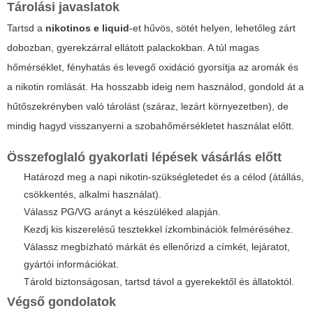
Tárolási javaslatok
Tartsd a
nikotinos e liquid
-et hűvös, sötét helyen, lehetőleg zárt
dobozban, gyerekzárral ellátott palackokban. A túl magas
hőmérséklet, fényhatás és levegő oxidáció gyorsítja az aromák és
a nikotin romlását. Ha hosszabb ideig nem használod, gondold át a
hűtőszekrényben való tárolást (száraz, lezárt környezetben), de
mindig hagyd visszanyerni a szobahőmérsékletet használat előtt.
Összefoglaló gyakorlati lépések vásárlás előtt
Határozd meg a napi nikotin-szükségletedet és a célod (átállás,
csökkentés, alkalmi használat).
Válassz PG/VG arányt a készüléked alapján.
Kezdj kis kiszerelésű tesztekkel ízkombinációk felméréséhez.
Válassz megbízható márkát és ellenőrizd a címkét, lejáratot,
gyártói információkat.
Tárold biztonságosan, tartsd távol a gyerekektől és állatoktól.
Végső gondolatok