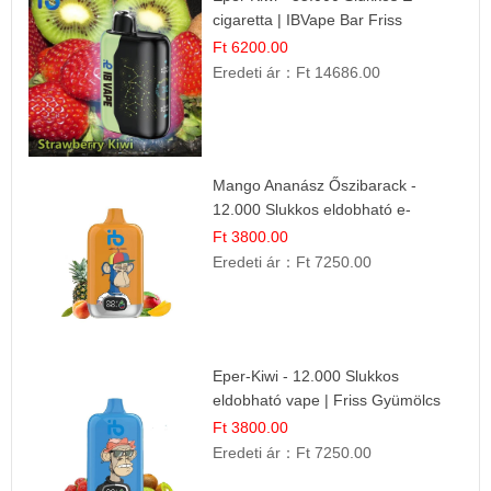
cigaretta | IBVape Bar Friss
Gyümölcs Ízek
Ft 6200.00
Eredeti ár：
Ft 14686.00
Mango Ananász Őszibarack -
12.000 Slukkos eldobható e-
Cigaretta
Ft 3800.00
Eredeti ár：
Ft 7250.00
Eper-Kiwi - 12.000 Slukkos
eldobható vape | Friss Gyümölcs
Kombináció
Ft 3800.00
Eredeti ár：
Ft 7250.00