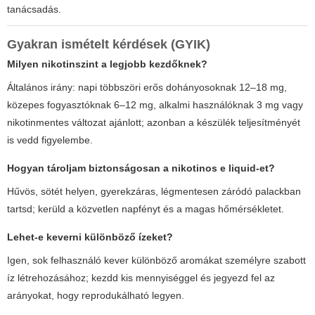
tanácsadás.
Gyakran ismételt kérdések (GYIK)
Milyen nikotinszint a legjobb kezdőknek?
Általános irány: napi többszöri erős dohányosoknak 12–18 mg,
közepes fogyasztóknak 6–12 mg, alkalmi használóknak 3 mg vagy
nikotinmentes változat ajánlott; azonban a készülék teljesítményét
is vedd figyelembe.
Hogyan tároljam biztonságosan a
nikotinos e liquid
-et?
Hűvös, sötét helyen, gyerekzáras, légmentesen záródó palackban
tartsd; kerüld a közvetlen napfényt és a magas hőmérsékletet.
Lehet-e keverni különböző ízeket?
Igen, sok felhasználó kever különböző aromákat személyre szabott
íz létrehozásához; kezdd kis mennyiséggel és jegyezd fel az
arányokat, hogy reprodukálható legyen.