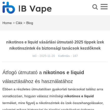
Home
>
Cikk
>
Blog
nikotinos e liquid vásárlási útmutató 2025 tippek ízek
nikotinszintek és biztonsági tanácsok kezdőknek
Idő：2025-11-20
Kattintás：
187
Átfogó útmutató a
nikotinos e liquid
választásához és használatához
Ebben a részletes útmutatóban gyakorlati tanácsokat találsz arra
vonatkozóan, hogyan válassz minőségi
nikotinos e liquid
terméket, mire figyelj a nikotinszintek és ízek összehangolásakor,
valamint milyen biztonsági és tárolási szabályokat érdemes