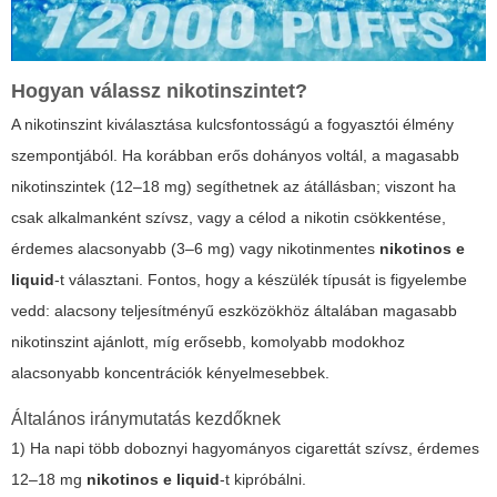
Hogyan válassz nikotinszintet?
A nikotinszint kiválasztása kulcsfontosságú a fogyasztói élmény
szempontjából. Ha korábban erős dohányos voltál, a magasabb
nikotinszintek (12–18 mg) segíthetnek az átállásban; viszont ha
csak alkalmanként szívsz, vagy a célod a nikotin csökkentése,
érdemes alacsonyabb (3–6 mg) vagy nikotinmentes
nikotinos e
liquid
-t választani. Fontos, hogy a készülék típusát is figyelembe
vedd: alacsony teljesítményű eszközökhöz általában magasabb
nikotinszint ajánlott, míg erősebb, komolyabb modokhoz
alacsonyabb koncentrációk kényelmesebbek.
Általános iránymutatás kezdőknek
1) Ha napi több doboznyi hagyományos cigarettát szívsz, érdemes
12–18 mg
nikotinos e liquid
-t kipróbálni.