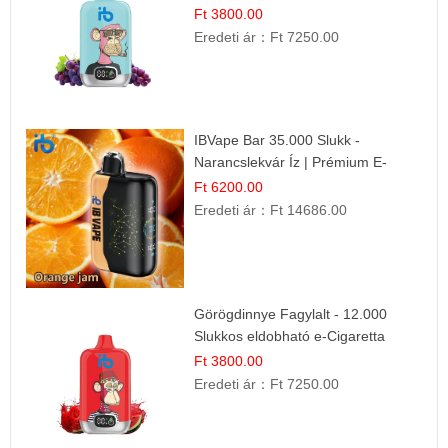
Ft 3800.00
Eredeti ár：
Ft 7250.00
IBVape Bar 35.000 Slukk -
Narancslekvár Íz | Prémium E-
cigaretta
Ft 6200.00
Eredeti ár：
Ft 14686.00
Görögdinnye Fagylalt - 12.000
Slukkos eldobható e-Cigaretta
Ft 3800.00
Eredeti ár：
Ft 7250.00