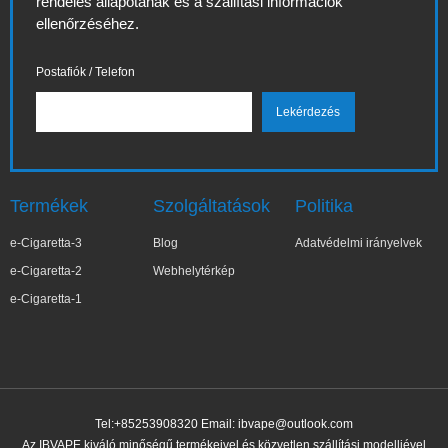
rendelés állapotának és a szállítási információk
ellenőrzéséhez.
Postafiók / Telefon
Termékek
Szolgáltatások
Politika
e-Cigaretta-3
Blog
Adatvédelmi irányelvek
e-Cigaretta-2
Webhelytérkép
e-Cigaretta-1
Tel:+85253908320 Email:
ibvape@outlook.com
Az IBVAPE kiváló minőségű termékeivel és közvetlen szállítási modelljével