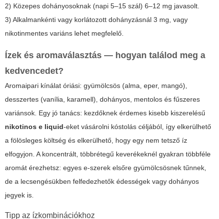
2) Közepes dohányosoknak (napi 5–15 szál) 6–12 mg javasolt.
3) Alkalmankénti vagy korlátozott dohányzásnál 3 mg, vagy
nikotinmentes variáns lehet megfelelő.
Ízek és aromaválasztás — hogyan találod meg a
kedvencedet?
Aromaipari kínálat óriási: gyümölcsös (alma, eper, mangó),
desszertes (vanília, karamell), dohányos, mentolos és fűszeres
variánsok. Egy jó tanács: kezdőknek érdemes kisebb kiszerelésű
nikotinos e liquid
-eket vásárolni kóstolás céljából, így elkerülhető
a fölösleges költség és elkerülhető, hogy egy nem tetsző íz
elfogyjon. A koncentrált, többrétegű keverékeknél gyakran többféle
aromát érezhetsz: egyes e-szerek elsőre gyümölcsösnek tűnnek,
de a lecsengésükben felfedezhetők édességek vagy dohányos
jegyek is.
Tipp az ízkombinációkhoz