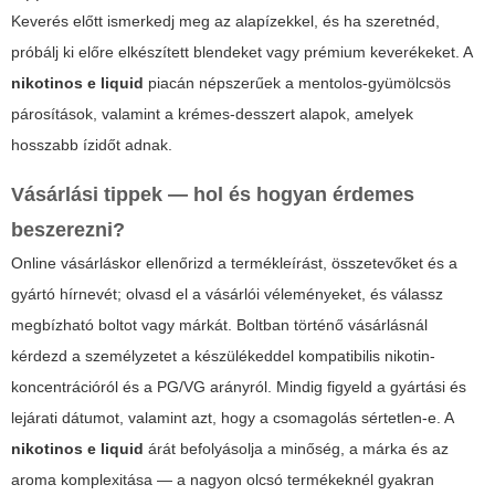
Keverés előtt ismerkedj meg az alapízekkel, és ha szeretnéd,
próbálj ki előre elkészített blendeket vagy prémium keverékeket. A
nikotinos e liquid
piacán népszerűek a mentolos-gyümölcsös
párosítások, valamint a krémes-desszert alapok, amelyek
hosszabb ízidőt adnak.
Vásárlási tippek — hol és hogyan érdemes
beszerezni?
Online vásárláskor ellenőrizd a termékleírást, összetevőket és a
gyártó hírnevét; olvasd el a vásárlói véleményeket, és válassz
megbízható boltot vagy márkát. Boltban történő vásárlásnál
kérdezd a személyzetet a készülékeddel kompatibilis nikotin-
koncentrációról és a PG/VG arányról. Mindig figyeld a gyártási és
lejárati dátumot, valamint azt, hogy a csomagolás sértetlen-e. A
nikotinos e liquid
árát befolyásolja a minőség, a márka és az
aroma komplexitása — a nagyon olcsó termékeknél gyakran