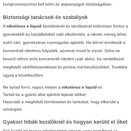
kompromisszumot kell kötni az alapanyagok tisztaságában.
Biztonsági tanácsok és szabályok
A
nikotinos e liquid
kezelésénél és tárolásánál különösen fontos a
gyerekektől és háziállatoktól való elkülönítés; a nikotin méreg lehet,
ezért zárt, gyerekzáras csomagolás ajánlott. Ha bőrrel érintkezik a
koncentrált nikotinos folyadék, azonnal mosd le vízzel. Soha ne
keverd otthon erős koncentrált nikotint csak akkor, ha rendelkezel
megfelelő védőfelszereléssel és pontos mérőeszközökkel. Továbbá
ügyelj a következőkre:
Ne tartsd forró, napos helyen a
nikotinos e liquid
-et.
Tartsd be a gyártó által ajánlott lejárati időket.
Használd a megfelelő tömítéseket és tankokat, hogy elkerüld a
szivárgást.
Gyakori hibák kezdőknél és hogyan kerüld el őket
Sok kezdő túl magas nikotinszintet választ, vagy nem figyel az