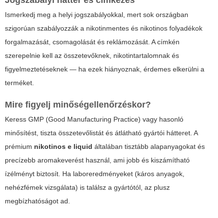
Ismerkedj meg a helyi jogszabályokkal, mert sok országban
szigorúan szabályozzák a nikotinmentes és nikotinos folyadékok
forgalmazását, csomagolását és reklámozását. A címkén
szerepelnie kell az összetevőknek, nikotintartalomnak és
figyelmeztetéseknek — ha ezek hiányoznak, érdemes elkerülni a
terméket.
Mire figyelj minőségellenőrzéskor?
Keress GMP (Good Manufacturing Practice) vagy hasonló
minősítést, tiszta összetevőlistát és átlátható gyártói hátteret. A
prémium
nikotinos e liquid
általában tisztább alapanyagokat és
precízebb aromakeverést használ, ami jobb és kiszámítható
ízélményt biztosít. Ha laboreredményeket (káros anyagok,
nehézfémek vizsgálata) is találsz a gyártótól, az plusz
megbízhatóságot ad.