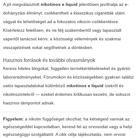
A jól megválasztott
nikotinos e liquid
jelentősen javíthatja az e-
dohányzási élményt, csökkentheti a klasszikus cigaretták utáni
vágyat és lehetőséget ad a fokozatos nikocin-csökkentésre.
Kísérletezz felelősen, és ne félj szakembertől vagy tapasztalt
vapertől tanácsot kérni; a közösségi vélemények és szakmai
visszajelzések sokat segíthetnek a döntésben.
Hasznos források és további olvasmányok
Keress hiteles blogokat, független termékértékeléseket és gyártói
laboreredményeket. Fórumokon és közösségekben gyakran találsz
valós tapasztalatokat különböző
nikotinos e liquid
ízekről és
nikotinszintekről — ezeket érdemes kritikusan kezelni, de sokszor
hasznos támpontot adnak.
Figyelem:
a nikotin függőséget okozhat; ha kétségeid vannak az
egészségeddel kapcsolatban, keresd fel az orvosodat vagy a helyi
egészségügyi szolgáltatót. A cikk célja tájékoztatás, nem orvosi