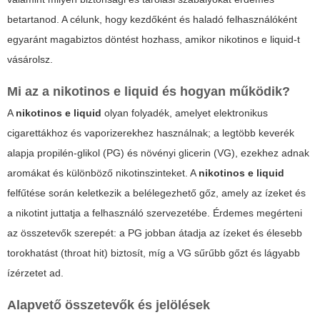
betartanod. A célunk, hogy kezdőként és haladó felhasználóként
egyaránt magabiztos döntést hozhass, amikor
nikotinos e liquid
-t
vásárolsz.
Mi az a
nikotinos e liquid
és hogyan működik?
A
nikotinos e liquid
olyan folyadék, amelyet elektronikus
cigarettákhoz és vaporizerekhez használnak; a legtöbb keverék
alapja propilén-glikol (PG) és növényi glicerin (VG), ezekhez adnak
aromákat és különböző nikotinszinteket. A
nikotinos e liquid
felfűtése során keletkezik a belélegezhető gőz, amely az ízeket és
a nikotint juttatja a felhasználó szervezetébe. Érdemes megérteni
az összetevők szerepét: a PG jobban átadja az ízeket és élesebb
torokhatást (throat hit) biztosít, míg a VG sűrűbb gőzt és lágyabb
ízérzetet ad.
Alapvető összetevők és jelölések