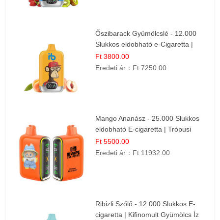
Őszibarack Gyümölcslé - 12.000
Slukkos eldobható e-Cigaretta |
Friss Gyümölcs Íz
Ft 3800.00
Eredeti ár：
Ft 7250.00
Mango Ananász - 25.000 Slukkos
eldobható E-cigaretta | Trópusi
Ízélmény
Ft 5500.00
Eredeti ár：
Ft 11932.00
Ribizli Szőlő - 12.000 Slukkos E-
cigaretta | Kifinomult Gyümölcs Íz