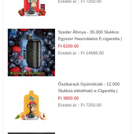
Eredeti ár：
Ft 7250.00
Szeder Áfonya - 35.000 Slukkos
Egyszer Használatos E-cigaretta |
Prémium Ízélmény
Ft 6200.00
Eredeti ár：
Ft 14686.00
Őszibarack Gyümölcslé - 12.000
Slukkos eldobható e-Cigaretta |
Friss Gyümölcs Íz
Ft 3800.00
Eredeti ár：
Ft 7250.00