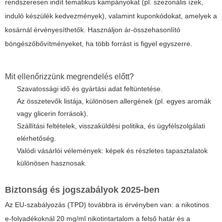
rendszeresen indít tematikus kampányokat (pl. szezonális ízek,
induló készülék kedvezmények), valamint kuponkódokat, amelyek a
kosárnál érvényesíthetők. Használjon ár-összehasonlító
böngészőbővítményeket, ha több forrást is figyel egyszerre.
Mit ellenőrizzünk megrendelés előtt?
Szavatossági idő és gyártási adat feltüntetése.
Az összetevők listája, különösen allergének (pl. egyes aromák
vagy glicerin források).
Szállítási feltételek, visszaküldési politika, és ügyfélszolgálati
elérhetőség.
Valódi vásárlói vélemények: képek és részletes tapasztalatok
különösen hasznosak.
Biztonság és jogszabályok 2025-ben
Az EU-szabályozás (TPD) továbbra is érvényben van: a nikotinos
e-folyadékoknál 20 mg/ml nikotintartalom a felső határ és a