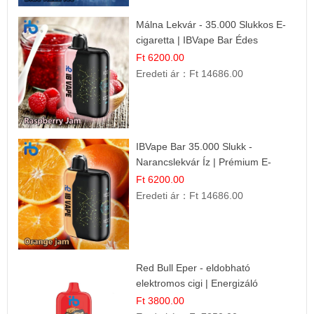
Málna Lekvár - 35.000 Slukkos E-
cigaretta | IBVape Bar Édes
Gyümölcs Íz
Ft 6200.00
Eredeti ár：
Ft 14686.00
IBVape Bar 35.000 Slukk -
Narancslekvár Íz | Prémium E-
cigaretta
Ft 6200.00
Eredeti ár：
Ft 14686.00
Red Bull Eper - eldobható
elektromos cigi | Energizáló
Gyümölcs Íz
Ft 3800.00