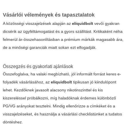
Vásárlói vélemények és tapasztalatok
A közösségi visszajelzések alapján az
eliquidbolt
vevői gyakran
dicsérik az ügyféltámogatást és a gyors szállítást. Kritikaként néha
felmerül ár-összehasonlításban a prémium márkák magasabb ára,
de a minőségi garanciák miatt sokan ezt elfogadják.
Összegzés és gyakorlati ajánlások
Összefoglalva, ha valaki megbízható, jól informált forrást keres e-
folyadék vásárlásához, az
eliquidbolt
tipikusan jó kiindulópont
lehet. Kezdőknek javasolt alacsony nikotinszinttel és kis
kiszereléssel próbálkozni, míg haladóknak érdemes különböző
PG/VG arányokat tesztelni. Mindig ellenőrizze a címkéket és a
visszajelzéseket, és használja a vásárlási checklistünket a tudatos
döntéshez.