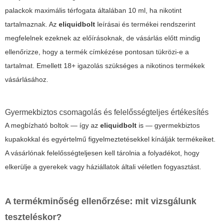
palackok maximális térfogata általában 10 ml, ha nikotint
tartalmaznak. Az
eliquidbolt
leírásai és termékei rendszerint
megfelelnek ezeknek az előírásoknak, de vásárlás előtt mindig
ellenőrizze, hogy a termék címkézése pontosan tükrözi-e a
tartalmat. Emellett 18+ igazolás szükséges a nikotinos termékek
vásárlásához.
Gyermekbiztos csomagolás és felelősségteljes értékesítés
A megbízható boltok — így az
eliquidbolt
is — gyermekbiztos
kupakokkal és egyértelmű figyelmeztetésekkel kínálják termékeiket.
A vásárlónak felelősségteljesen kell tárolnia a folyadékot, hogy
elkerülje a gyerekek vagy háziállatok általi véletlen fogyasztást.
A termékminőség ellenőrzése: mit vizsgálunk
teszteléskor?