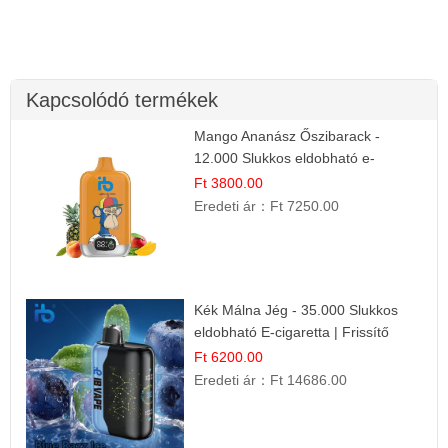
Kapcsolódó termékek
Mango Ananász Őszibarack -
12.000 Slukkos eldobható e-
Cigaretta
Ft 3800.00
Eredeti ár：
Ft 7250.00
Kék Málna Jég - 35.000 Slukkos
eldobható E-cigaretta | Frissítő
Ízélmény
Ft 6200.00
Eredeti ár：
Ft 14686.00