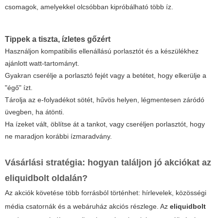
csomagok, amelyekkel olcsóbban kipróbálható több íz.
Tippek a tiszta, ízletes gőzért
Használjon kompatibilis ellenállású porlasztót és a készülékhez
ajánlott watt-tartományt.
Gyakran cserélje a porlasztó fejét vagy a betétet, hogy elkerülje a
"égő" ízt.
Tárolja az e-folyadékot sötét, hűvös helyen, légmentesen záródó
üvegben, ha átönti.
Ha ízeket vált, öblítse át a tankot, vagy cseréljen porlasztót, hogy
ne maradjon korábbi ízmaradvány.
Vásárlási stratégia: hogyan találjon jó akciókat az
eliquidbolt oldalán?
Az akciók követése több forrásból történhet: hírlevelek, közösségi
média csatornák és a webáruház akciós részlege. Az
eliquidbolt