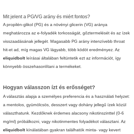
Mit jelent a PG/VG arány és miért fontos?
A propilén-glikol (PG) és a növényi glicerin (VG) aránya
meghatározza az e-folyadék torkosságát, gőztermelését és az ízek
visszaadásának jellegét. Magasabb PG arány intenzívebb throat
hit-et ad, míg magas VG lágyabb, több ködöt eredményez. Az
eliquidbolt
leírásai általában feltüntetik ezt az információt, így
könnyebb összehasonlítani a termékeket.
Hogyan válasszon ízt és erősséget?
A választás alapja a személyes preferencia és a használati helyzet:
a mentolos, gyümölcsös, desszert vagy dohány jellegű ízek közül
választhatunk. Kezdőknek érdemes alacsony nikotinszinttel (0-6
mg/ml) próbálkozni, vagy nikotinmentes folyadékot választani. Az
eliquidbolt
kínálatában gyakran találhatók minta- vagy kevert