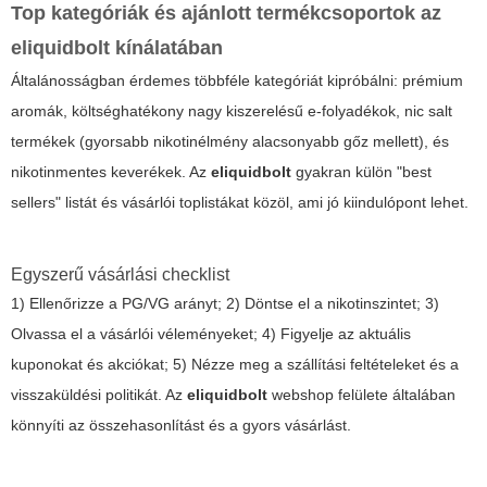
Top kategóriák és ajánlott termékcsoportok az
eliquidbolt kínálatában
Általánosságban érdemes többféle kategóriát kipróbálni: prémium
aromák, költséghatékony nagy kiszerelésű e-folyadékok, nic salt
termékek (gyorsabb nikotinélmény alacsonyabb gőz mellett), és
nikotinmentes keverékek. Az
eliquidbolt
gyakran külön "best
sellers" listát és vásárlói toplistákat közöl, ami jó kiindulópont lehet.
Egyszerű vásárlási checklist
1) Ellenőrizze a PG/VG arányt; 2) Döntse el a nikotinszintet; 3)
Olvassa el a vásárlói véleményeket; 4) Figyelje az aktuális
kuponokat és akciókat; 5) Nézze meg a szállítási feltételeket és a
visszaküldési politikát. Az
eliquidbolt
webshop felülete általában
könnyíti az összehasonlítást és a gyors vásárlást.