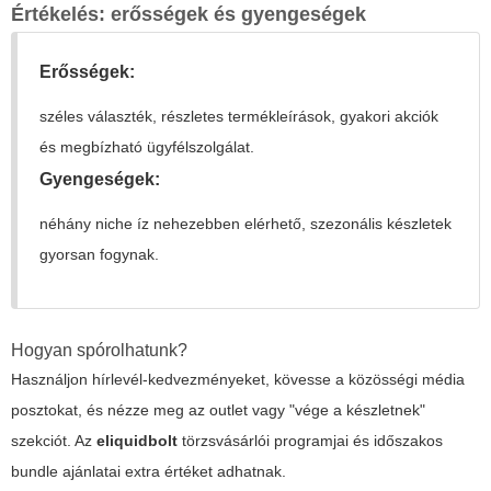
Értékelés: erősségek és gyengeségek
Erősségek:
széles választék, részletes termékleírások, gyakori akciók
és megbízható ügyfélszolgálat.
Gyengeségek:
néhány niche íz nehezebben elérhető, szezonális készletek
gyorsan fogynak.
Hogyan spórolhatunk?
Használjon hírlevél-kedvezményeket, kövesse a közösségi média
posztokat, és nézze meg az outlet vagy "vége a készletnek"
szekciót. Az
eliquidbolt
törzsvásárlói programjai és időszakos
bundle ajánlatai extra értéket adhatnak.