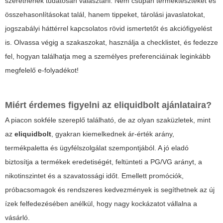
szeretnének tudatosan választani. Nem csupán termékteszteket és
összehasonlításokat talál, hanem tippeket, tárolási javaslatokat,
jogszabályi háttérrel kapcsolatos rövid ismertetőt és akciófigyelést
is. Olvassa végig a szakaszokat, használja a checklistet, és fedezze
fel, hogyan találhatja meg a személyes preferenciáinak leginkább
megfelelő e-folyadékot!
Miért érdemes figyelni az
eliquidbolt
ajánlataira?
A piacon sokféle szereplő található, de az olyan szaküzletek, mint
az
eliquidbolt
, gyakran kiemelkednek ár-érték arány,
termékpaletta és ügyfélszolgálat szempontjából. A jó eladó
biztosítja a termékek eredetiségét, feltünteti a PG/VG arányt, a
nikotinszintet és a szavatossági időt. Emellett promóciók,
próbacsomagok és rendszeres kedvezmények is segíthetnek az új
ízek felfedezésében anélkül, hogy nagy kockázatot vállalna a
vásárló.