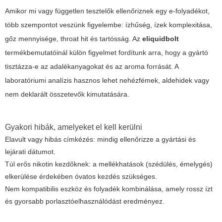
Amikor mi vagy független tesztelők ellenőriznek egy e-folyadékot,
több szempontot veszünk figyelembe: ízhűség, ízek komplexitása,
gőz mennyisége, throat hit és tartósság. Az
eliquidbolt
termékbemutatóinál külön figyelmet fordítunk arra, hogy a gyártó
tisztázza-e az adalékanyagokat és az aroma forrását. A
laboratóriumi analízis hasznos lehet nehézfémek, aldehidek vagy
nem deklarált összetevők kimutatására.
Gyakori hibák, amelyeket el kell kerülni
Elavult vagy hibás címkézés: mindig ellenőrizze a gyártási és
lejárati dátumot.
Túl erős nikotin kezdőknek: a mellékhatások (szédülés, émelygés)
elkerülése érdekében óvatos kezdés szükséges.
Nem kompatibilis eszköz és folyadék kombinálása, amely rossz ízt
és gyorsabb porlasztóelhasználódást eredményez.