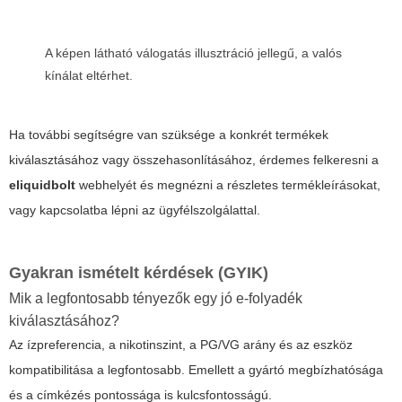
A képen látható válogatás illusztráció jellegű, a valós
kínálat eltérhet.
Ha további segítségre van szüksége a konkrét termékek
kiválasztásához vagy összehasonlításához, érdemes felkeresni a
eliquidbolt
webhelyét
és megnézni a részletes termékleírásokat,
vagy kapcsolatba lépni az ügyfélszolgálattal.
Gyakran ismételt kérdések (GYIK)
Mik a legfontosabb tényezők egy jó e-folyadék
kiválasztásához?
Az ízpreferencia, a nikotinszint, a PG/VG arány és az eszköz
kompatibilitása a legfontosabb. Emellett a gyártó megbízhatósága
és a címkézés pontossága is kulcsfontosságú.