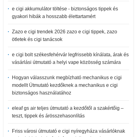
e cigi akkumulátor töltése - biztonságos tippek és
gyakori hibák a hosszabb élettartamért
Zazo e cigi trendek 2026 zazo e cigi tippek, zazo
ötletek és cigi tanácsok
e cigi bolt székesfehérvár legfrissebb kínálata, árak és
vásárlási útmutató a helyi vape közösség számára
Hogyan válasszunk megbízható mechanikus e cigi
modellt Útmutató kezdőknek a mechanikus e cigi
biztonságos használatához
eleaf gs air teljes útmutató a kezdőtől a szakértőig –
teszt, tippek és árösszehasonlítás
Friss városi útmutató e cigi nyíregyháza vásárlóknak