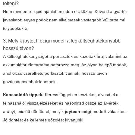
tölteni?
Nem minden e-liquid ajánlott minden eszközbe. Kövesd a gyártói
javaslatot: egyes podok nem alkalmasak vastagabb VG tartalmú
folyadékokra.
3. Melyik joytech ecigi modell a legköltséghatékonyabb
hosszú távon?
A költséghatékonyságot a porlasztók és kazetták ára, valamint az
akkumulátor élettartama határozza meg. Az olyan belépő modok,
ahol olcsó cserélhető porlasztók vannak, hosszú távon
gazdaságosabbak lehetnek.
Kapcsolódó tippek:
Keress független teszteket, olvasd el a
felhasználói visszajelzéseket és hasonlítsd össze az ár-érték
arányt, mielőtt döntöd el, melyik
joytech ecigi
modellt választod.
Jó döntést és kellemes gőzölést kívánunk!