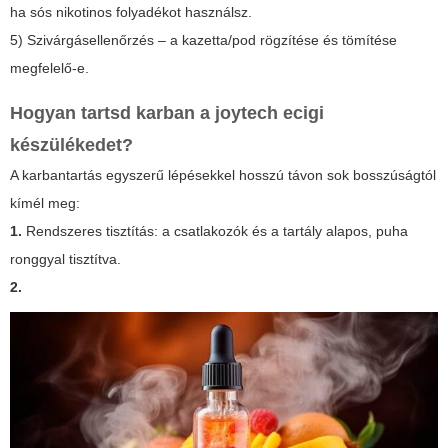
ha sós nikotinos folyadékot használsz.
5) Szivárgásellenőrzés – a kazetta/pod rögzítése és tömítése
megfelelő-e.
Hogyan tartsd karban a joytech ecigi
készülékedet?
A karbantartás egyszerű lépésekkel hosszú távon sok bosszúságtól
kímél meg:
1.
Rendszeres tisztítás: a csatlakozók és a tartály alapos, puha
ronggyal tisztítva.
2.