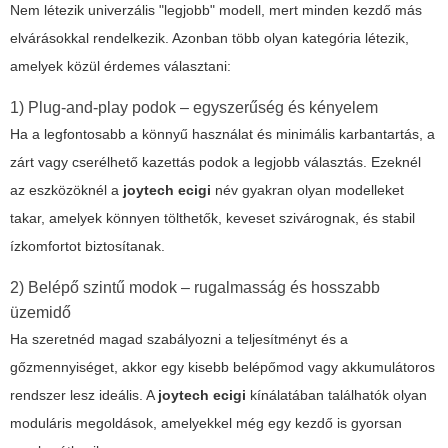
Nem létezik univerzális "legjobb" modell, mert minden kezdő más
elvárásokkal rendelkezik. Azonban több olyan kategória létezik,
amelyek közül érdemes választani:
1) Plug-and-play podok – egyszerűség és kényelem
Ha a legfontosabb a könnyű használat és minimális karbantartás, a
zárt vagy cserélhető kazettás podok a legjobb választás. Ezeknél
az eszközöknél a
joytech ecigi
név gyakran olyan modelleket
takar, amelyek könnyen tölthetők, keveset szivárognak, és stabil
ízkomfortot biztosítanak.
2) Belépő szintű modok – rugalmasság és hosszabb
üzemidő
Ha szeretnéd magad szabályozni a teljesítményt és a
gőzmennyiséget, akkor egy kisebb belépőmod vagy akkumulátoros
rendszer lesz ideális. A
joytech ecigi
kínálatában találhatók olyan
moduláris megoldások, amelyekkel még egy kezdő is gyorsan