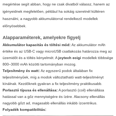
megértése segít abban, hogy ne csak divatból válassz, hanem az
igényeidnek megfelelően, például ha sokáig szeretnél kültéren
használni, a nagyobb akkumulátorral rendelkező modellek
előnyösebbek.
Alapparaméterek, amelyekre figyelj
Akkumulátor kapacitás és töltési mód:
Az akkumulátor mAh
értéke és az USB-C vagy microUSB csatlakozás határozza meg az
üzemidőt és a töltés kényelmét. A
joytech ecigi
modellek többsége
800–3000 mAh közötti tartományban mozog.
Teljesítmény és watt:
Az egyszerű podok általában fix
teljesítményűek, míg a modok változtatható watt-teljesítményt
kínálnak. Kezdőknek gyakran a fix teljesítmény praktikusabb.
Porlasztó típusa és ellenállása:
A porlasztó (coil) ellenállása
hatással van a gőz mennyiségére és ízére. Alacsony ellenállás
nagyobb gőzt ad, magasabb ellenállás inkább ízcentrikus.
Folyadék kompatibilitás: