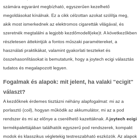
számára egyaránt megbízható, egyszerűen kezelhető
megoldásokat kínálnak. Ez a cikk célzottan azokat szólítja meg,
akik most ismerkednek az elektromos cigaretták világával, és
szeretnék megtalálni a legjobb kezdőmodell(eke)t. A következőkben
részletesen áttekintjük a fontos műszaki paramétereket, a
használati praktikákat, valamint gyakorlati teszteket és
összehasonlításokat is bemutatunk, hogy a
joytech ecigi
választás
tudatos és megalapozott legyen.
Fogalmak és alapok: mit jelent, ha valaki "ecigit"
választ?
A kezdőknek érdemes tisztázni néhány alapfogalmat: mi az a
porlasztó (coil), hogyan működik az akkumulátor, mi az a pod
rendszer és mi az előnye a cserélhető kazettáknak. A
joytech ecigi
termékpalettájában találhatók egyszerű pod rendszerek, kompakt
modok és klasszikus végletekig testreszabható eszközök. Az alapok