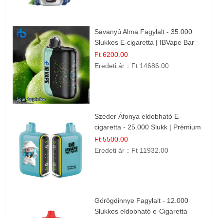
Savanyú Alma Fagylalt - 35.000
Slukkos E-cigaretta | IBVape Bar
Ft 6200.00
Eredeti ár：
Ft 14686.00
Szeder Áfonya eldobható E-
cigaretta - 25.000 Slukk | Prémium
Gyümölcs Íz
Ft 5500.00
Eredeti ár：
Ft 11932.00
Görögdinnye Fagylalt - 12.000
Slukkos eldobható e-Cigaretta