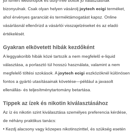
jól ismert webshopok és duty-free boltok jó választásnak
bizonyulnak. Csak olyan helyen vásárolj
joytech ecigi
terméket,
ahol érvényes garanciát és terméktámogatást kapsz. Online
vásárlásnál ellenőrizd a vásárlói visszajelzéseket és az eladó
értékelését.
Gyakran elkövetett hibák kezdőként
A leggyakoribb hibák közé tartozik a nem megfelelő e-liquid
választása, a porlasztó túl hosszú használata, valamint a nem
megfelelő töltési szokások. A
joytech ecigi
eszközöknél különösen
fontos a gyártó utasításainak követése—például a javasolt
ellenállás- és teljesítménytartomány betartása.
Tippek az ízek és nikotin kiválasztásához
Az íz és nikotin szint kiválasztása személyes preferencia kérdése,
de néhány praktikus tanács:
• Kezdj alacsony vagy közepes nikotinszinttel, és szükség esetén