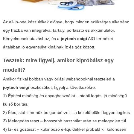
Az all-in-one készülékek előnye, hogy minden szükséges alkatrész
egy házba van integrálva: tartály, porlasztó és akkumulátor.
Kényelmesek utazáshoz, és a
joytech ecigi
AIO termékei
általában jó egyensúlyt kínálnak íz és gőz között.
Tesztek: mire figyelj, amikor kipróbálsz egy
modellt?
Amikor fizikai boltban vagy óriási webshopoknál teszteled a
joytech ecigi
eszközöket, figyelj a következőkre:
1) Építési minőség és anyaghasználat – stabil fogás, jó minőségű
külső borítás.
2) Éles, stabil menük és gombérzet – a kezelőfelület legyen logikus.
3) Melegedés teszt – hosszabb használat után se melegedjen túl.
4) Íz- és gőzteszt – különböző e-liquidekkel próbáld ki, különösen