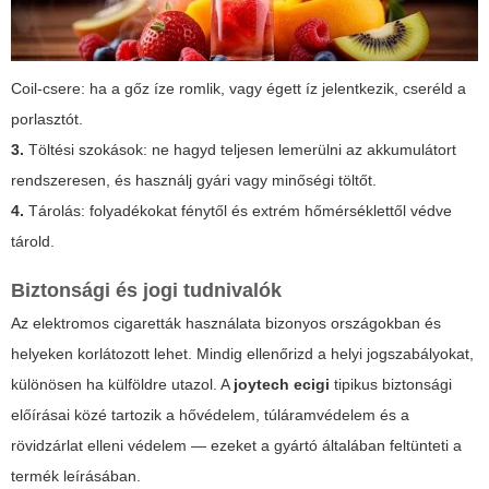
Coil-csere: ha a gőz íze romlik, vagy égett íz jelentkezik, cseréld a
porlasztót.
3.
Töltési szokások: ne hagyd teljesen lemerülni az akkumulátort
rendszeresen, és használj gyári vagy minőségi töltőt.
4.
Tárolás: folyadékokat fénytől és extrém hőmérséklettől védve
tárold.
Biztonsági és jogi tudnivalók
Az elektromos cigaretták használata bizonyos országokban és
helyeken korlátozott lehet. Mindig ellenőrizd a helyi jogszabályokat,
különösen ha külföldre utazol. A
joytech ecigi
tipikus biztonsági
előírásai közé tartozik a hővédelem, túláramvédelem és a
rövidzárlat elleni védelem — ezeket a gyártó általában feltünteti a
termék leírásában.