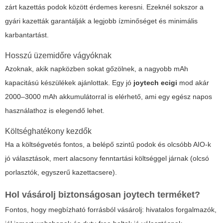
zárt kazettás podok között érdemes keresni. Ezeknél sokszor a
gyári kazetták garantálják a legjobb ízminőséget és minimális
karbantartást.
Hosszú üzemidőre vágyóknak
Azoknak, akik napközben sokat gőzölnek, a nagyobb mAh
kapacitású készülékek ajánlottak. Egy jó
joytech ecigi
mod akár
2000–3000 mAh akkumulátorral is elérhető, ami egy egész napos
használathoz is elegendő lehet.
Költséghatékony kezdők
Ha a költségvetés fontos, a belépő szintű podok és olcsóbb AIO-k
jó választások, mert alacsony fenntartási költséggel járnak (olcsó
porlasztók, egyszerű kazettacsere).
Hol vásárolj biztonságosan joytech terméket?
Fontos, hogy megbízható forrásból vásárolj: hivatalos forgalmazók,