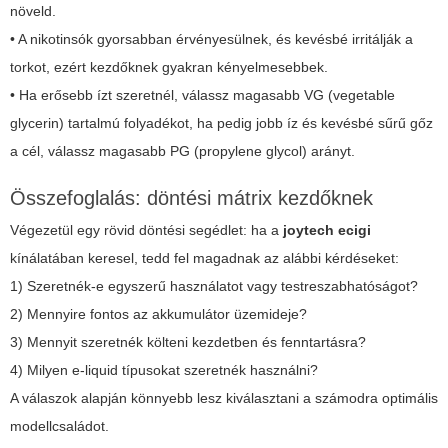
növeld.
• A nikotinsók gyorsabban érvényesülnek, és kevésbé irritálják a
torkot, ezért kezdőknek gyakran kényelmesebbek.
• Ha erősebb ízt szeretnél, válassz magasabb VG (vegetable
glycerin) tartalmú folyadékot, ha pedig jobb íz és kevésbé sűrű gőz
a cél, válassz magasabb PG (propylene glycol) arányt.
Összefoglalás: döntési mátrix kezdőknek
Végezetül egy rövid döntési segédlet: ha a
joytech ecigi
kínálatában keresel, tedd fel magadnak az alábbi kérdéseket:
1) Szeretnék-e egyszerű használatot vagy testreszabhatóságot?
2) Mennyire fontos az akkumulátor üzemideje?
3) Mennyit szeretnék költeni kezdetben és fenntartásra?
4) Milyen e-liquid típusokat szeretnék használni?
A válaszok alapján könnyebb lesz kiválasztani a számodra optimális
modellcsaládot.