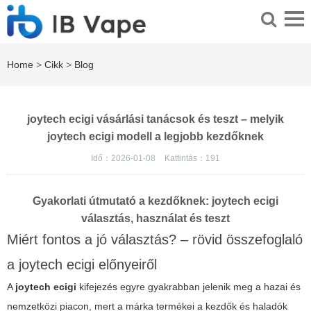
Home
>
Cikk
>
Blog
joytech ecigi vásárlási tanácsok és teszt – melyik
joytech ecigi modell a legjobb kezdőknek
Idő：2026-01-08
Kattintás：
191
Gyakorlati útmutató a kezdőknek: joytech ecigi
választás, használat és teszt
Miért fontos a jó választás? – rövid összefoglaló
a joytech ecigi előnyeiről
A
joytech ecigi
kifejezés egyre gyakrabban jelenik meg a hazai és
nemzetközi piacon, mert a márka termékei a kezdők és haladók