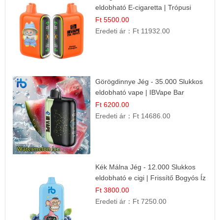
eldobható E-cigaretta | Trópusi
Ízélmény
Ft 5500.00
Eredeti ár：
Ft 11932.00
Görögdinnye Jég - 35.000 Slukkos
eldobható vape | IBVape Bar
Frissítő Nyári Íz
Ft 6200.00
Eredeti ár：
Ft 14686.00
Kék Málna Jég - 12.000 Slukkos
eldobható e cigi | Frissítő Bogyós Íz
Ft 3800.00
Eredeti ár：
Ft 7250.00