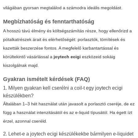
világában gyorsan megtalálod a számodra ideális megoldást.
Megbízhatóság és fenntarthatóság
A hosszú távú élmény és költségszámítás része, hogy ellenőrizd a
pótalkatrészek árait és elérhetőségét: porlasztók, tömítések és
kazetták beszerzése fontos. A megfelelő karbantartással és
körültekintő vásárlással a
joytech ecigi
eszközeid sokáig
kiszolgálnak majd.
Gyakran ismételt kérdések (FAQ)
1. Milyen gyakran kell cserélni a coil-t egy joytech ecigi
készülékben?
Általában 1–3 hét használat után javasolt a porlasztó cseréje, de ez
függ a használat intenzitásától és az e-liquid típusától. Ha égett ízt
érzel, azonnal cseréld.
2. Lehet-e a joytech ecigi készülékekbe bármilyen e-liquidet