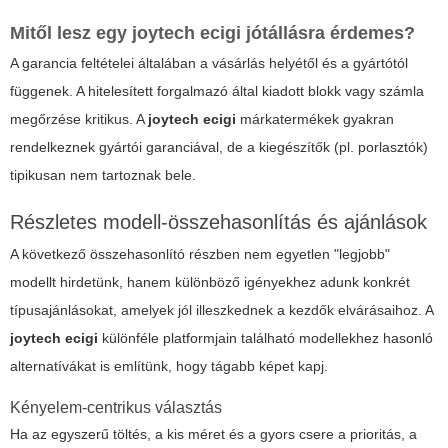
Mitől lesz egy joytech ecigi jótállásra érdemes?
A garancia feltételei általában a vásárlás helyétől és a gyártótól
függenek. A hitelesített forgalmazó által kiadott blokk vagy számla
megőrzése kritikus. A
joytech ecigi
márkatermékek gyakran
rendelkeznek gyártói garanciával, de a kiegészítők (pl. porlasztók)
tipikusan nem tartoznak bele.
Részletes modell-összehasonlítás és ajánlások
A következő összehasonlító részben nem egyetlen "legjobb"
modellt hirdetünk, hanem különböző igényekhez adunk konkrét
típusajánlásokat, amelyek jól illeszkednek a kezdők elvárásaihoz. A
joytech ecigi
különféle platformjain található modellekhez hasonló
alternatívákat is említünk, hogy tágabb képet kapj.
Kényelem-centrikus választás
Ha az egyszerű töltés, a kis méret és a gyors csere a prioritás, a