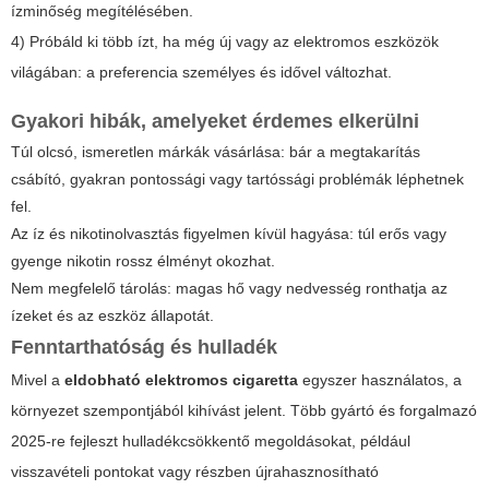
ízminőség megítélésében.
4) Próbáld ki több ízt, ha még új vagy az elektromos eszközök
világában: a preferencia személyes és idővel változhat.
Gyakori hibák, amelyeket érdemes elkerülni
Túl olcsó, ismeretlen márkák vásárlása: bár a megtakarítás
csábító, gyakran pontossági vagy tartóssági problémák léphetnek
fel.
Az íz és nikotinolvasztás figyelmen kívül hagyása: túl erős vagy
gyenge nikotin rossz élményt okozhat.
Nem megfelelő tárolás: magas hő vagy nedvesség ronthatja az
ízeket és az eszköz állapotát.
Fenntarthatóság és hulladék
Mivel a
eldobható elektromos cigaretta
egyszer használatos, a
környezet szempontjából kihívást jelent. Több gyártó és forgalmazó
2025-re fejleszt hulladékcsökkentő megoldásokat, például
visszavételi pontokat vagy részben újrahasznosítható