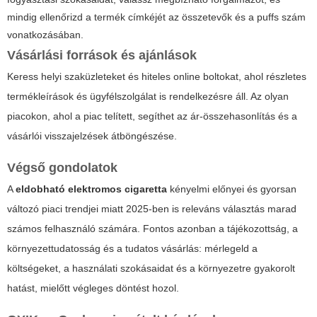
mindig ellenőrizd a termék címkéjét az összetevők és a puffs szám
vonatkozásában.
Vásárlási források és ajánlások
Keress helyi szaküzleteket és hiteles online boltokat, ahol részletes
termékleírások és ügyfélszolgálat is rendelkezésre áll. Az olyan
piacokon, ahol a piac telített, segíthet az ár-összehasonlítás és a
vásárlói visszajelzések átböngészése.
Végső gondolatok
A
eldobható elektromos cigaretta
kényelmi előnyei és gyorsan
változó piaci trendjei miatt 2025-ben is releváns választás marad
számos felhasználó számára. Fontos azonban a tájékozottság, a
környezettudatosság és a tudatos vásárlás: mérlegeld a
költségeket, a használati szokásaidat és a környezetre gyakorolt
hatást, mielőtt végleges döntést hozol.