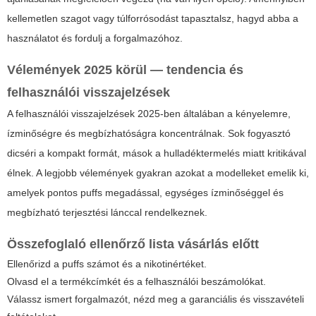
kellemetlen szagot vagy túlforrósodást tapasztalsz, hagyd abba a
használatot és fordulj a forgalmazóhoz.
Vélemények 2025 körül — tendencia és
felhasználói visszajelzések
A felhasználói visszajelzések 2025-ben általában a kényelemre,
ízminőségre és megbízhatóságra koncentrálnak. Sok fogyasztó
dicséri a kompakt formát, mások a hulladéktermelés miatt kritikával
élnek. A legjobb vélemények gyakran azokat a modelleket emelik ki,
amelyek pontos puffs megadással, egységes ízminőséggel és
megbízható terjesztési lánccal rendelkeznek.
Összefoglaló ellenőrző lista vásárlás előtt
Ellenőrizd a puffs számot és a nikotinértéket.
Olvasd el a termékcímkét és a felhasználói beszámolókat.
Válassz ismert forgalmazót, nézd meg a garanciális és visszavételi