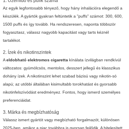
1. Üzemidő és pufik száma
Az egyik legfontosabb tényező, hogy hány inhalációra elegendő a
készülék. A gyártók gyakran feltüntetik a "puffs" számot: 300, 600,
1500 puffs és így tovább. Ha rendszeresen, naponta többször
fogyasztasz, válassz nagyobb kapacitást vagy tarts kéznél
tartalékot.
2. Ízek és nikotinszintek
A
eldobható elektromos cigaretta
kínálata ízvilágban rendkívül
változatos: gyümölcsös, mentolos, desszert jellegű és klasszikus
dohány ízek. A nikotinszint lehet szabad bázisú vagy nikotin-só
alapú; az utóbbi általában kisimultabb torokhatást és gyorsabb
nikotinfelszívódást eredményez. Fontos, hogy ismerd személyes
preferenciáidat.
3. Márka és megbízhatóság
Válassz ismert gyártót vagy megbízható forgalmazót, különösen
2025-ben, amikor a piac továbbra is gyorsan fejlődik. A hitelesített