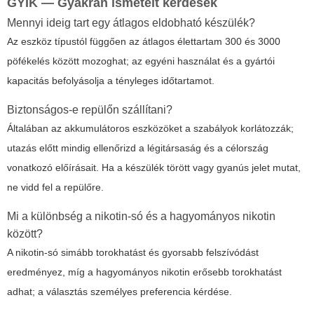
GYIK — Gyakran ismételt kérdések
Mennyi ideig tart egy átlagos eldobható készülék?
Az eszköz típustól függően az átlagos élettartam 300 és 3000
pöfékelés között mozoghat; az egyéni használat és a gyártói
kapacitás befolyásolja a tényleges időtartamot.
Biztonságos-e repülőn szállítani?
Általában az akkumulátoros eszközöket a szabályok korlátozzák;
utazás előtt mindig ellenőrizd a légitársaság és a célország
vonatkozó előírásait. Ha a készülék törött vagy gyanús jelet mutat,
ne vidd fel a repülőre.
Mi a különbség a nikotin-só és a hagyományos nikotin
között?
A nikotin-só simább torokhatást és gyorsabb felszívódást
eredményez, míg a hagyományos nikotin erősebb torokhatást
adhat; a választás személyes preferencia kérdése.