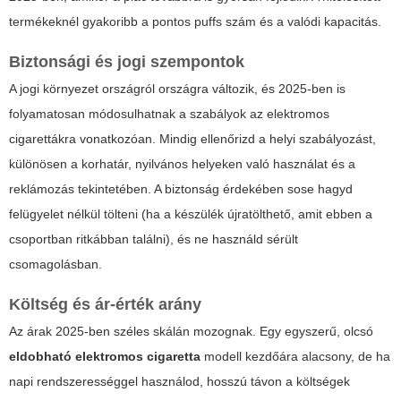
termékeknél gyakoribb a pontos puffs szám és a valódi kapacitás.
Biztonsági és jogi szempontok
A jogi környezet országról országra változik, és 2025-ben is
folyamatosan módosulhatnak a szabályok az elektromos
cigarettákra vonatkozóan. Mindig ellenőrizd a helyi szabályozást,
különösen a korhatár, nyilvános helyeken való használat és a
reklámozás tekintetében. A biztonság érdekében sose hagyd
felügyelet nélkül tölteni (ha a készülék újratölthető, amit ebben a
csoportban ritkábban találni), és ne használd sérült
csomagolásban.
Költség és ár-érték arány
Az árak 2025-ben széles skálán mozognak. Egy egyszerű, olcsó
eldobható elektromos cigaretta
modell kezdőára alacsony, de ha
napi rendszerességgel használod, hosszú távon a költségek