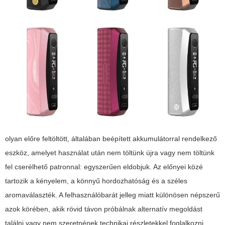
olyan előre feltöltött, általában beépített akkumulátorral rendelkező
eszköz, amelyet használat után nem töltünk újra vagy nem töltünk
fel cserélhető patronnal: egyszerűen eldobjuk. Az előnyei közé
tartozik a kényelem, a könnyű hordozhatóság és a széles
aromaválaszték. A felhasználóbarát jelleg miatt különösen népszerű
azok körében, akik rövid távon próbálnak alternatív megoldást
találni vagy nem szeretnének technikai részletekkel foglalkozni.