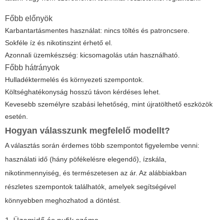
Főbb előnyök
Karbantartásmentes használat: nincs töltés és patroncsere.
Sokféle íz és nikotinszint érhető el.
Azonnali üzemkészség: kicsomagolás után használható.
Főbb hátrányok
Hulladéktermelés és környezeti szempontok.
Költséghatékonyság hosszú távon kérdéses lehet.
Kevesebb személyre szabási lehetőség, mint újratölthető eszközök
esetén.
Hogyan válasszunk megfelelő modellt?
A választás során érdemes több szempontot figyelembe venni:
használati idő (hány pöfékelésre elegendő), ízskála,
nikotinmennyiség, és természetesen az ár. Az alábbiakban
részletes szempontok találhatók, amelyek segítségével
könnyebben meghozhatod a döntést.