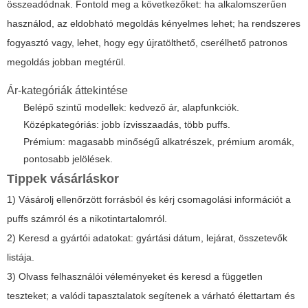
összeadódnak. Fontold meg a következőket: ha alkalomszerűen
használod, az eldobható megoldás kényelmes lehet; ha rendszeres
fogyasztó vagy, lehet, hogy egy újratölthető, cserélhető patronos
megoldás jobban megtérül.
Ár-kategóriák áttekintése
Belépő szintű modellek: kedvező ár, alapfunkciók.
Középkategóriás: jobb ízvisszaadás, több puffs.
Prémium: magasabb minőségű alkatrészek, prémium aromák,
pontosabb jelölések.
Tippek vásárláskor
1) Vásárolj ellenőrzött forrásból és kérj csomagolási információt a
puffs számról és a nikotintartalomról.
2) Keresd a gyártói adatokat: gyártási dátum, lejárat, összetevők
listája.
3) Olvass felhasználói véleményeket és keresd a független
teszteket; a valódi tapasztalatok segítenek a várható élettartam és