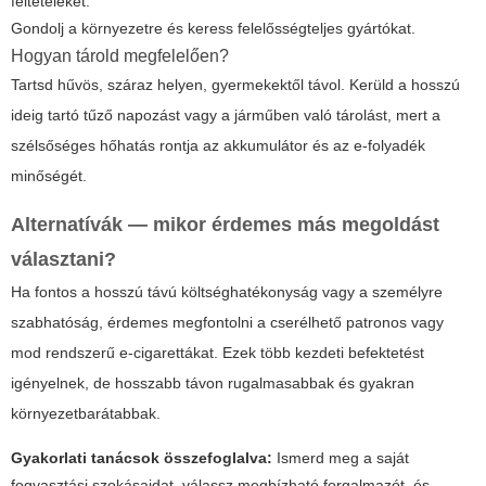
feltételeket.
Gondolj a környezetre és keress felelősségteljes gyártókat.
Hogyan tárold megfelelően?
Tartsd hűvös, száraz helyen, gyermekektől távol. Kerüld a hosszú
ideig tartó tűző napozást vagy a járműben való tárolást, mert a
szélsőséges hőhatás rontja az akkumulátor és az e-folyadék
minőségét.
Alternatívák — mikor érdemes más megoldást
választani?
Ha fontos a hosszú távú költséghatékonyság vagy a személyre
szabhatóság, érdemes megfontolni a cserélhető patronos vagy
mod rendszerű e-cigarettákat. Ezek több kezdeti befektetést
igényelnek, de hosszabb távon rugalmasabbak és gyakran
környezetbarátabbak.
Gyakorlati tanácsok összefoglalva:
Ismerd meg a saját
fogyasztási szokásaidat, válassz megbízható forgalmazót, és