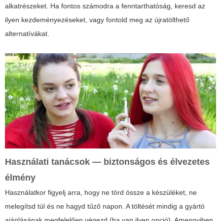
alkatrészeket. Ha fontos számodra a fenntarthatóság, keresd az
ilyen kezdeményezéseket, vagy fontold meg az újratölthető
alternatívákat.
Használati tanácsok — biztonságos és élvezetes
élmény
Használatkor figyelj arra, hogy ne törd össze a készüléket, ne
melegítsd túl és ne hagyd tűző napon. A töltését mindig a gyártó
ajánlásának megfelelően végezd (ha van ilyen opció). Amennyiben