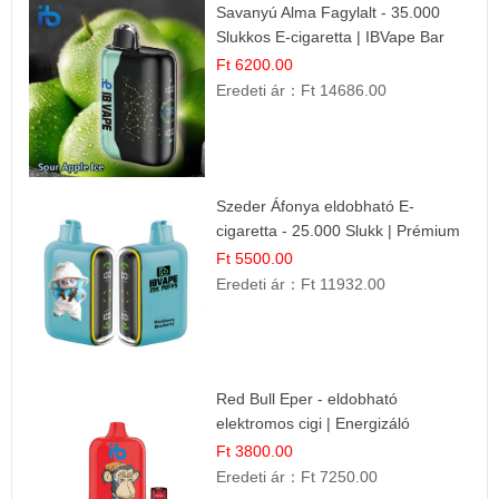
Savanyú Alma Fagylalt - 35.000
Slukkos E-cigaretta | IBVape Bar
Ft 6200.00
Eredeti ár：
Ft 14686.00
Szeder Áfonya eldobható E-
cigaretta - 25.000 Slukk | Prémium
Gyümölcs Íz
Ft 5500.00
Eredeti ár：
Ft 11932.00
Red Bull Eper - eldobható
elektromos cigi | Energizáló
Gyümölcs Íz
Ft 3800.00
Eredeti ár：
Ft 7250.00