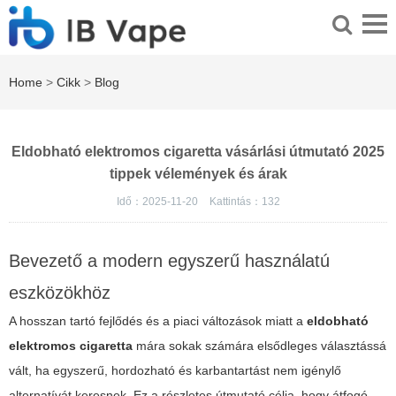
Home
>
Cikk
>
Blog
Eldobható elektromos cigaretta vásárlási útmutató 2025
tippek vélemények és árak
Idő：2025-11-20
Kattintás：
132
Bevezető a modern egyszerű használatú
eszközökhöz
A hosszan tartó fejlődés és a piaci változások miatt a
eldobható
elektromos cigaretta
mára sokak számára elsődleges választássá
vált, ha egyszerű, hordozható és karbantartást nem igénylő
alternatívát keresnek. Ez a részletes útmutató célja, hogy átfogó,