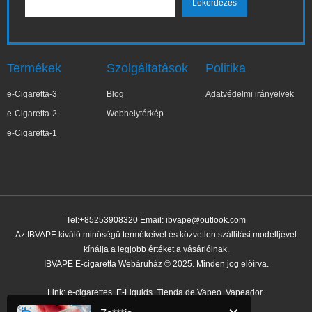
Termékek
Szolgáltatások
Politika
e-Cigaretta-3
Blog
Adatvédelmi irányelvek
e-Cigaretta-2
Webhelytérkép
e-Cigaretta-1
Tel:+85253908320 Email:
ibvape@outlook.com
Az IBVAPE kiváló minőségű termékeivel és közvetlen szállítási modelljével
kínálja a legjobb értéket a vásárlóinak.
IBVAPE E-cigaretta Webáruház © 2025. Minden jog előírva.
✕
Zo***ia
Nemrég vásárolt
Link:
e-cigarettes
E-Liquids
Tienda de Vapeo
Vapeador