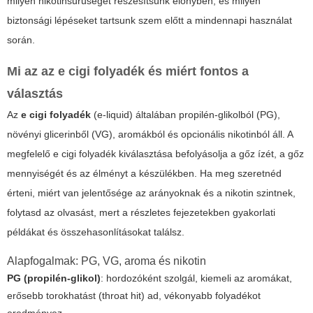
milyen nikotinsűrűséget részesítsünk előnyben, és milyen
biztonsági lépéseket tartsunk szem előtt a mindennapi használat
során.
Mi az az e cigi folyadék és miért fontos a
választás
Az
e cigi folyadék
(e-liquid) általában propilén-glikolból (PG),
növényi glicerinből (VG), aromákból és opcionális nikotinból áll. A
megfelelő
e cigi folyadék
kiválasztása befolyásolja a gőz ízét, a gőz
mennyiségét és az élményt a készülékben. Ha meg szeretnéd
érteni, miért van jelentősége az arányoknak és a nikotin szintnek,
folytasd az olvasást, mert a részletes fejezetekben gyakorlati
példákat és összehasonlításokat találsz.
Alapfogalmak: PG, VG, aroma és nikotin
PG (propilén-glikol)
: hordozóként szolgál, kiemeli az aromákat,
erősebb torokhatást (throat hit) ad, vékonyabb folyadékot