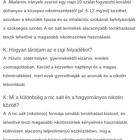
A: Általános irányelv szerint egy napi 10 szálat fogyasztó korábbi
dohányos a közepes nikotinszintektől (pl. 6-12 mg/ml) kezdhet;
azonban a készülék típusa és az inhalációs szokások befolyásolják
a szükséges szintet. A nic salt termékek alacsonyabb torokhatással
teszik lehetővé a magasabb nikotinszintek használatát.
K: Hogyan tároljam az e cigi folyadékot?
A: Hűvös, sötét helyen, gyermekektől elzárva, eredeti
csomagolásban. Kerüld a közvetlen napfényt és a magas
hőmérsékletet, mert ezek gyorsíthatják az aromák és a nikotin
lebomlását.
K: Mi a különbség a nic salt és a hagyományos nikotin
között?
A: A nic salt (nikotinsó) formája simább torokhatást biztosít, és
lehetővé teszi magasabb nikotinszintek kényelmes használatát,
különösen alacsony teljesítményű eszközökben, míg a
hagyományos szabad bázisú nikotin erősebb torokhatást ad