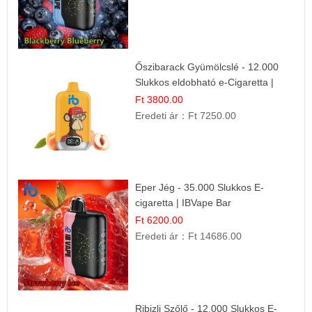
Őszibarack Gyümölcslé - 12.000
Slukkos eldobható e-Cigaretta |
Friss Gyümölcs Íz
Ft 3800.00
Eredeti ár：
Ft 7250.00
Eper Jég - 35.000 Slukkos E-
cigaretta | IBVape Bar
Ft 6200.00
Eredeti ár：
Ft 14686.00
Ribizli Szőlő - 12.000 Slukkos E-