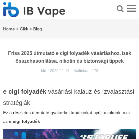
Home
>
Cikk
>
Blog
Friss 2025 útmutató e cigi folyadék vásárláshoz, ízek
összehasonlítása, nikotin és biztonsági tippek
Idő：2025-11-18
Kattintás：
178
e cigi folyadék
vásárlási kalauz és ízválasztási
stratégiák
Ez a részletes útmutató gyakorlati tanácsokat nyújt azoknak, akik
az
e cigi folyadék