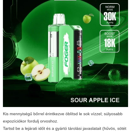
Kis mennyiségű bőrrel érintkezve öblítsd le sok vízzel; súlyosabb
expozíciókor fordulj orvoshoz.
Tartsd be a lejárati időt és a gyártó tárolási javaslatait (hűvös, sötét