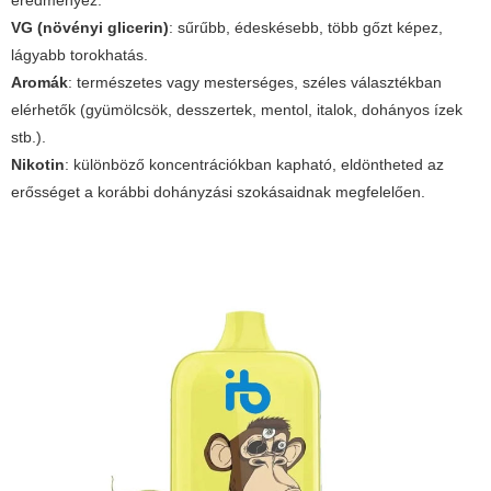
eredményez.
VG (növényi glicerin)
: sűrűbb, édeskésebb, több gőzt képez,
lágyabb torokhatás.
Aromák
: természetes vagy mesterséges, széles választékban
elérhetők (gyümölcsök, desszertek, mentol, italok, dohányos ízek
stb.).
Nikotin
: különböző koncentrációkban kapható, eldöntheted az
erősséget a korábbi dohányzási szokásaidnak megfelelően.