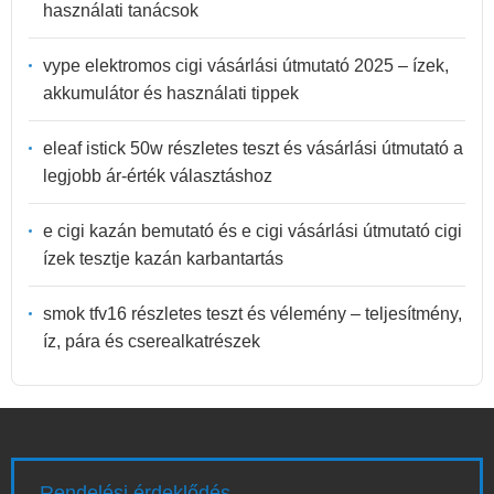
használati tanácsok
vype elektromos cigi vásárlási útmutató 2025 – ízek,
akkumulátor és használati tippek
eleaf istick 50w részletes teszt és vásárlási útmutató a
legjobb ár-érték választáshoz
e cigi kazán bemutató és e cigi vásárlási útmutató cigi
ízek tesztje kazán karbantartás
smok tfv16 részletes teszt és vélemény – teljesítmény,
íz, pára és cserealkatrészek
Rendelési érdeklődés