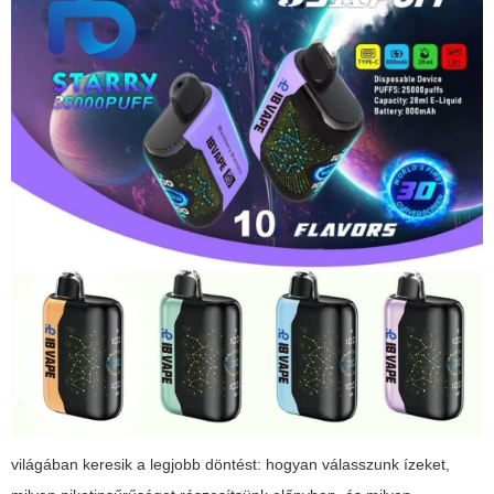
világában keresik a legjobb döntést: hogyan válasszunk ízeket,