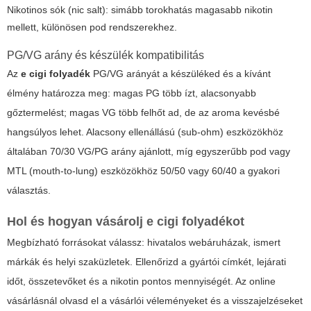
Nikotinos sók (nic salt): simább torokhatás magasabb nikotin
mellett, különösen pod rendszerekhez.
PG/VG arány és készülék kompatibilitás
Az
e cigi folyadék
PG/VG arányát a készüléked és a kívánt
élmény határozza meg: magas PG több ízt, alacsonyabb
gőztermelést; magas VG több felhőt ad, de az aroma kevésbé
hangsúlyos lehet. Alacsony ellenállású (sub-ohm) eszközökhöz
általában 70/30 VG/PG arány ajánlott, míg egyszerűbb pod vagy
MTL (mouth-to-lung) eszközökhöz 50/50 vagy 60/40 a gyakori
választás.
Hol és hogyan vásárolj e cigi folyadékot
Megbízható forrásokat válassz: hivatalos webáruházak, ismert
márkák és helyi szaküzletek. Ellenőrizd a gyártói címkét, lejárati
időt, összetevőket és a nikotin pontos mennyiségét. Az online
vásárlásnál olvasd el a vásárlói véleményeket és a visszajelzéseket