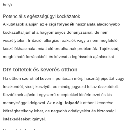
hely).
Potenciális egészségügyi kockázatok
A kutatások alapján az
e cigi folyadék
használata alacsonyabb
kockázattal járhat a hagyományos dohányzásnál, de nem
veszélytelen. Irritáció, allergiás reakciók vagy a nem megfelelő
készülékhasználat miatt előfordulhatnak problémák. Tájékozódj
megbízható forrásokból, és kövesd a legfrissebb ajánlásokat.
DIY töltetek és keverés otthon
Ha otthon szeretnél keverni: pontosan mérj, használj pipettát vagy
fecskendőt, viselj kesztyűt, és mindig jegyezd fel az összetételt.
Kezdőknek ajánlott egyszerű receptekkel kísérletezni és kis
mennyiséggel dolgozni. Az
e cigi folyadék
otthoni keverése
költséghatékony lehet, de nagyobb odafigyelést és biztonsági
intézkedéseket igényel.