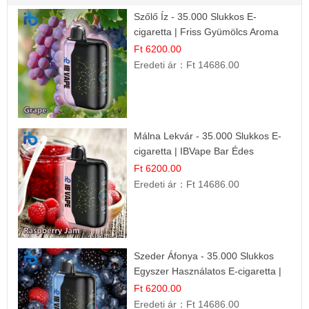
Szőlő Íz - 35.000 Slukkos E-
cigaretta | Friss Gyümölcs Aroma
Ft 6200.00
Eredeti ár：
Ft 14686.00
Málna Lekvár - 35.000 Slukkos E-
cigaretta | IBVape Bar Édes
Gyümölcs Íz
Ft 6200.00
Eredeti ár：
Ft 14686.00
Szeder Áfonya - 35.000 Slukkos
Egyszer Használatos E-cigaretta |
Prémium Ízélmény
Ft 6200.00
Eredeti ár：
Ft 14686.00