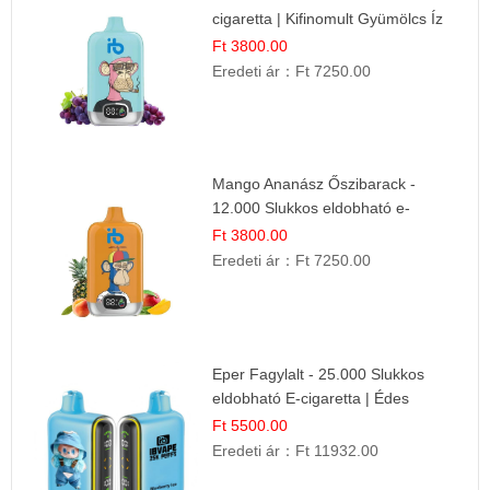
cigaretta | Kifinomult Gyümölcs Íz
Ft 3800.00
Eredeti ár：
Ft 7250.00
Mango Ananász Őszibarack -
12.000 Slukkos eldobható e-
Cigaretta
Ft 3800.00
Eredeti ár：
Ft 7250.00
Eper Fagylalt - 25.000 Slukkos
eldobható E-cigaretta | Édes
Desszert Íz
Ft 5500.00
Eredeti ár：
Ft 11932.00