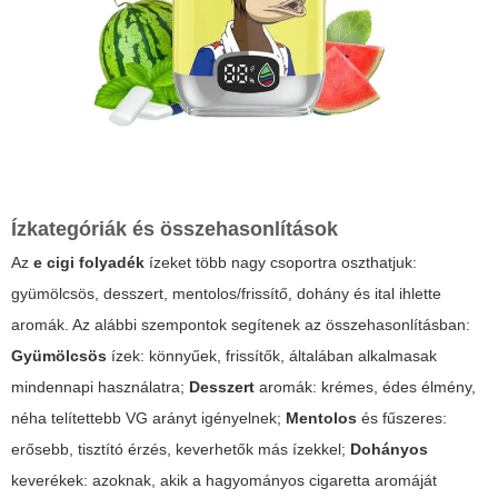
Ízkategóriák és összehasonlítások
Az
e cigi folyadék
ízeket több nagy csoportra oszthatjuk:
gyümölcsös, desszert, mentolos/frissítő, dohány és ital ihlette
aromák. Az alábbi szempontok segítenek az összehasonlításban:
Gyümölcsös
ízek: könnyűek, frissítők, általában alkalmasak
mindennapi használatra;
Desszert
aromák: krémes, édes élmény,
néha telítettebb VG arányt igényelnek;
Mentolos
és fűszeres:
erősebb, tisztító érzés, keverhetők más ízekkel;
Dohányos
keverékek: azoknak, akik a hagyományos cigaretta aromáját