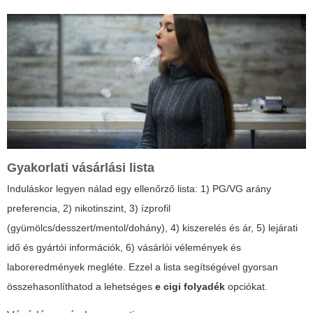
Gyakorlati vásárlási lista
Induláskor legyen nálad egy ellenőrző lista: 1) PG/VG arány
preferencia, 2) nikotinszint, 3) ízprofil
(gyümölcs/desszert/mentol/dohány), 4) kiszerelés és ár, 5) lejárati
idő és gyártói információk, 6) vásárlói vélemények és
laboreredmények megléte. Ezzel a lista segítségével gyorsan
összehasonlíthatod a lehetséges
e cigi folyadék
opciókat.