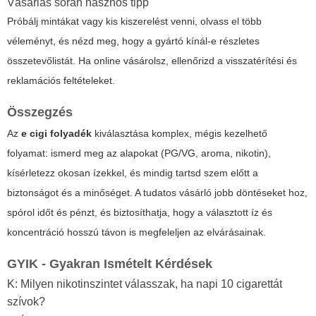
Vásárlás során hasznos tipp
Próbálj mintákat vagy kis kiszerelést venni, olvass el több
véleményt, és nézd meg, hogy a gyártó kínál-e részletes
összetevőlistát. Ha online vásárolsz, ellenőrizd a visszatérítési és
reklamációs feltételeket.
Összegzés
Az
e cigi folyadék
kiválasztása komplex, mégis kezelhető
folyamat: ismerd meg az alapokat (PG/VG, aroma, nikotin),
kísérletezz okosan ízekkel, és mindig tartsd szem előtt a
biztonságot és a minőséget. A tudatos vásárló jobb döntéseket hoz,
spórol időt és pénzt, és biztosíthatja, hogy a választott íz és
koncentráció hosszú távon is megfeleljen az elvárásainak.
GYIK - Gyakran Ismételt Kérdések
K: Milyen nikotinszintet válasszak, ha napi 10 cigarettát
szívok?