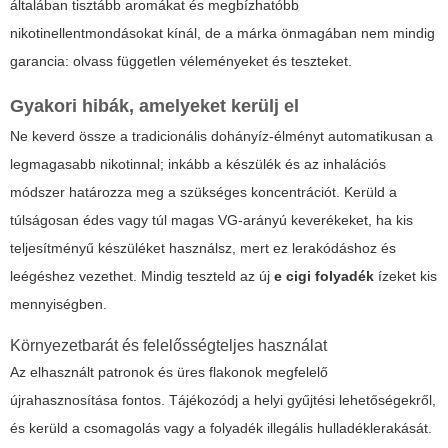
általában tisztább aromákat és megbízhatóbb
nikotinellentmondásokat kínál, de a márka önmagában nem mindig
garancia: olvass független véleményeket és teszteket.
Gyakori hibák, amelyeket kerülj el
Ne keverd össze a tradicionális dohányíz-élményt automatikusan a
legmagasabb nikotinnal; inkább a készülék és az inhalációs
módszer határozza meg a szükséges koncentrációt. Kerüld a
túlságosan édes vagy túl magas VG-arányú keverékeket, ha kis
teljesítményű készüléket használsz, mert ez lerakódáshoz és
leégéshez vezethet. Mindig teszteld az új
e cigi folyadék
ízeket kis
mennyiségben.
Környezetbarát és felelősségteljes használat
Az elhasznált patronok és üres flakonok megfelelő
újrahasznosítása fontos. Tájékozódj a helyi gyűjtési lehetőségekről,
és kerüld a csomagolás vagy a folyadék illegális hulladéklerakását.