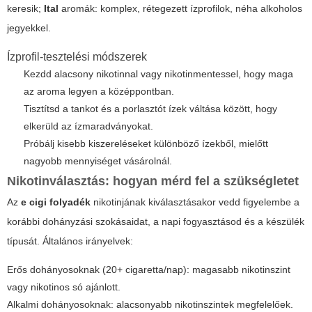
keresik;
Ital
aromák: komplex, rétegezett ízprofilok, néha alkoholos
jegyekkel.
Ízprofil-tesztelési módszerek
Kezdd alacsony nikotinnal vagy nikotinmentessel, hogy maga
az aroma legyen a középpontban.
Tisztítsd a tankot és a porlasztót ízek váltása között, hogy
elkerüld az ízmaradványokat.
Próbálj kisebb kiszereléseket különböző ízekből, mielőtt
nagyobb mennyiséget vásárolnál.
Nikotinválasztás: hogyan mérd fel a szükségletet
Az
e cigi folyadék
nikotinjának kiválasztásakor vedd figyelembe a
korábbi dohányzási szokásaidat, a napi fogyasztásod és a készülék
típusát. Általános irányelvek:
Erős dohányosoknak (20+ cigaretta/nap): magasabb nikotinszint
vagy nikotinos só ajánlott.
Alkalmi dohányosoknak: alacsonyabb nikotinszintek megfelelőek.