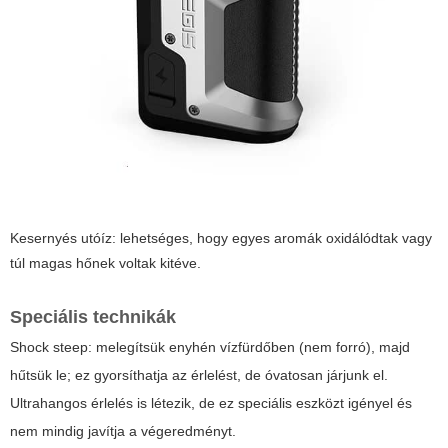
Kesernyés utóíz: lehetséges, hogy egyes aromák oxidálódtak vagy
túl magas hőnek voltak kitéve.
Speciális technikák
Shock steep: melegítsük enyhén vízfürdőben (nem forró), majd
hűtsük le; ez gyorsíthatja az érlelést, de óvatosan járjunk el.
Ultrahangos érlelés is létezik, de ez speciális eszközt igényel és
nem mindig javítja a végeredményt.