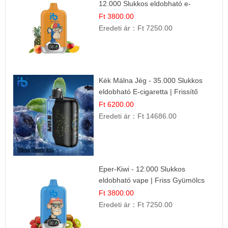
12.000 Slukkos eldobható e-
Cigaretta
Ft 3800.00
Eredeti ár：
Ft 7250.00
Kék Málna Jég - 35.000 Slukkos
eldobható E-cigaretta | Frissítő
Ízélmény
Ft 6200.00
Eredeti ár：
Ft 14686.00
Eper-Kiwi - 12.000 Slukkos
eldobható vape | Friss Gyümölcs
Kombináció
Ft 3800.00
Eredeti ár：
Ft 7250.00