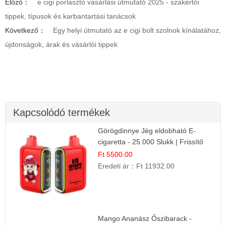
Előző：
e cigi porlasztó vásárlási útmutató 2025 - szakértői
tippek, típusok és karbantartási tanácsok
Következő：
Egy helyi útmutató az e cigi bolt szolnok kínálatához,
újdonságok, árak és vásárlói tippek
Kapcsolódó termékek
Görögdinnye Jég eldobható E-
cigaretta - 25.000 Slukk | Frissítő
Nyári Íz
Ft 5500.00
Eredeti ár：
Ft 11932.00
Mango Ananász Őszibarack -