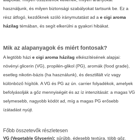
használjunk, és milyen biztonsági szabályokat tartsunk be. Ez a
rész átfogó, kezdőknek szóló iránymutatást ad a
e cigi aroma
házilag
témában, és segít elkerülni a gyakori hibákat.
Mik az alapanyagok és miért fontosak?
A legtöbb házi
e cigi aroma házilag
elkészítésének alapjai:
növényi glicerin (VG), propilén-glikol (PG), aromák (food grade),
esetleg nikotin-bázis (ha használunk), és desztillált víz vagy
különböző hígítók. A VG és PG az ún. carrier folyadékok, amelyek
befolyásolják a gőz mennyiségét és az íz intenzitását: a magas VG
selymesebb, nagyobb ködöt ad, míg a magas PG erősebb
ízátadást nyújt.
Főbb összetevők részletesen
VG (Vegetable Glycerin):
sűrűbb, édesebb textúra, több gőz.