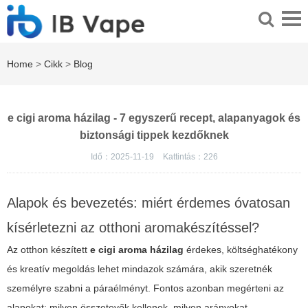
Home
>
Cikk
>
Blog
e cigi aroma házilag - 7 egyszerű recept, alapanyagok és
biztonsági tippek kezdőknek
Idő：2025-11-19
Kattintás：
226
Alapok és bevezetés: miért érdemes óvatosan
kísérletezni az otthoni aromakészítéssel?
Az otthon készített
e cigi aroma házilag
érdekes, költséghatékony
és kreatív megoldás lehet mindazok számára, akik szeretnék
személyre szabni a páraélményt. Fontos azonban megérteni az
alapokat: milyen összetevők kellenek, milyen arányokat