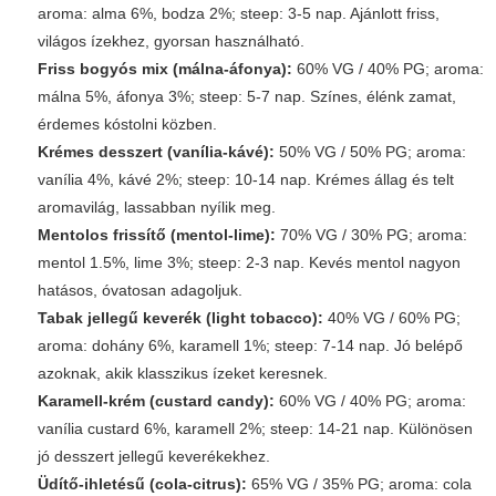
aroma: alma 6%, bodza 2%; steep: 3-5 nap. Ajánlott friss,
világos ízekhez, gyorsan használható.
Friss bogyós mix (málna-áfonya):
60% VG / 40% PG; aroma:
málna 5%, áfonya 3%; steep: 5-7 nap. Színes, élénk zamat,
érdemes kóstolni közben.
Krémes desszert (vanília-kávé):
50% VG / 50% PG; aroma:
vanília 4%, kávé 2%; steep: 10-14 nap. Krémes állag és telt
aromavilág, lassabban nyílik meg.
Mentolos frissítő (mentol-lime):
70% VG / 30% PG; aroma:
mentol 1.5%, lime 3%; steep: 2-3 nap. Kevés mentol nagyon
hatásos, óvatosan adagoljuk.
Tabak jellegű keverék (light tobacco):
40% VG / 60% PG;
aroma: dohány 6%, karamell 1%; steep: 7-14 nap. Jó belépő
azoknak, akik klasszikus ízeket keresnek.
Karamell-krém (custard candy):
60% VG / 40% PG; aroma:
vanília custard 6%, karamell 2%; steep: 14-21 nap. Különösen
jó desszert jellegű keverékekhez.
Üdítő-ihletésű (cola-citrus):
65% VG / 35% PG; aroma: cola