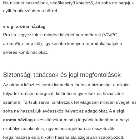
Ha nikotint használunk, védőkesztyű kötelező, és soha ne hagyjuk
nyílt érintkezésben a bőrrel.
e cigi aroma házilag
Pro tip: jegyezzük le minden kísérlet paramétereit (VG/PG,
aroma%, steep idő), így később könnyen reprodukálhatjuk a
sikeres kombinációkat.
Biztonsági tanácsok és jogi megfontolások
Az otthoni készítés során kiemelten fontos a biztonság: a nikotin
folyadék erősen mérgező, különösen gyerekek és háziállatok
számára. Tartsuk zárva, címkézzük fel világosan minden üveget, és
soha ne használjuk evőeszköz helyett az adagolókat. A
e cigi
aroma házilag
elkészítésekor mindig legyünk tudatában a helyi
szabályozásoknak is; egyes országokban az összetevők
forgalmazása és a nikotin használata szigorúan szabályozott.