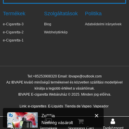
Termékek
Szolgáltatások
Politika
e-Cigaretta-3
Blog
Adatvédelmi irányelvek
e-Cigaretta-2
Webhelytérkép
e-Cigaretta-1
Tel:+85253908320 Email:
ibvape@outlook.com
Az IBVAPE kiváló minőségű termékeivel és közvetlen szállítási modelljével
kínálja a legjobb értéket a vásárlóinak.
IBVAPE E-cigaretta Webáruház © 2025. Minden jog előírva.
✕
Zo***ia
Nemrég vásárolt
Link:
e-cigarettes
E-Liquids
Tienda de Vapeo
Vapeador
15 perccel ezelőtt
Home
Termékek
Shopping Cart
Tagközpont