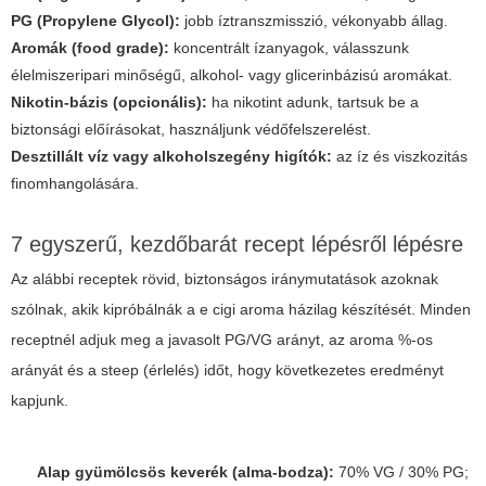
PG (Propylene Glycol):
jobb íztranszmisszió, vékonyabb állag.
Aromák (food grade):
koncentrált ízanyagok, válasszunk
élelmiszeripari minőségű, alkohol- vagy glicerinbázisú aromákat.
Nikotin-bázis (opcionális):
ha nikotint adunk, tartsuk be a
biztonsági előírásokat, használjunk védőfelszerelést.
Desztillált víz vagy alkoholszegény higítók:
az íz és viszkozitás
finomhangolására.
7 egyszerű, kezdőbarát recept lépésről lépésre
Az alábbi receptek rövid, biztonságos iránymutatások azoknak
szólnak, akik kipróbálnák a
e cigi aroma házilag
készítését. Minden
receptnél adjuk meg a javasolt PG/VG arányt, az aroma %-os
arányát és a steep (érlelés) időt, hogy következetes eredményt
kapjunk.
Alap gyümölcsös keverék (alma-bodza):
70% VG / 30% PG;