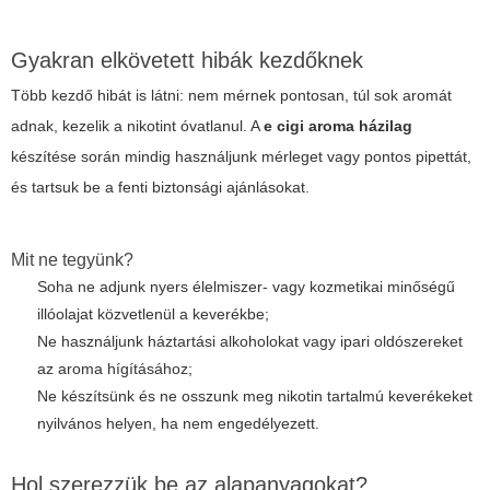
Gyakran elkövetett hibák kezdőknek
Több kezdő hibát is látni: nem mérnek pontosan, túl sok aromát
adnak, kezelik a nikotint óvatlanul. A
e cigi aroma házilag
készítése során mindig használjunk mérleget vagy pontos pipettát,
és tartsuk be a fenti biztonsági ajánlásokat.
Mit ne tegyünk?
Soha ne adjunk nyers élelmiszer- vagy kozmetikai minőségű
illóolajat közvetlenül a keverékbe;
Ne használjunk háztartási alkoholokat vagy ipari oldószereket
az aroma hígításához;
Ne készítsünk és ne osszunk meg nikotin tartalmú keverékeket
nyilvános helyen, ha nem engedélyezett.
Hol szerezzük be az alapanyagokat?