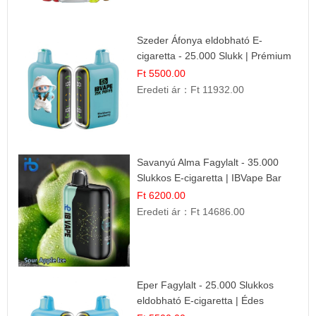
Szeder Áfonya eldobható E-
cigaretta - 25.000 Slukk | Prémium
Gyümölcs Íz
Ft 5500.00
Eredeti ár：
Ft 11932.00
Savanyú Alma Fagylalt - 35.000
Slukkos E-cigaretta | IBVape Bar
Ft 6200.00
Eredeti ár：
Ft 14686.00
Eper Fagylalt - 25.000 Slukkos
eldobható E-cigaretta | Édes
Desszert Íz