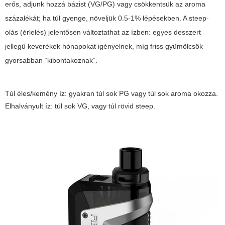
erős, adjunk hozzá bázist (VG/PG) vagy csökkentsük az aroma
százalékát; ha túl gyenge, növeljük 0.5-1% lépésekben. A steep-
olás (érlelés) jelentősen változtathat az ízben: egyes desszert
jellegű keverékek hónapokat igényelnek, míg friss gyümölcsök
gyorsabban “kibontakoznak”.
Túl éles/kemény íz: gyakran túl sok PG vagy túl sok aroma okozza.
Elhalványult íz: túl sok VG, vagy túl rövid steep.