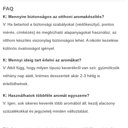
FAQ
K: Mennyire biztonságos az otthoni aromakészítés?
V: Ha betartod a biztonsági szabályokat (védőkesztyű, pontos
mérés, címkézés) és megbízható alapanyagokat használsz, az
otthoni készítés viszonylag biztonságos lehet. A nikotin kezelése
különös óvatosságot igényel.
K: Mennyi ideig tart érlelni az aromákat?
V: Attól függ, hogy milyen típusú keverékről van szó: gyümölcsök
néhány nap alatt, krémes desszertek akár 2-3 hétig is
érlelődhetnek.
K: Használhatok többféle aromát egyszerre?
V: Igen, sok sikeres keverék több aromából áll; kezdj alacsony
százalékokkal és jegyzetelj minden változtatást.