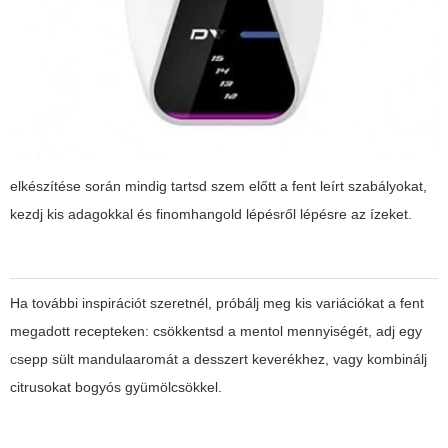
elkészítése során mindig tartsd szem előtt a fent leírt szabályokat,
kezdj kis adagokkal és finomhangold lépésről lépésre az ízeket.
Ha további inspirációt szeretnél, próbálj meg kis variációkat a fent
megadott recepteken: csökkentsd a mentol mennyiségét, adj egy
csepp sült mandulaaromát a desszert keverékhez, vagy kombinálj
citrusokat bogyós gyümölcsökkel.