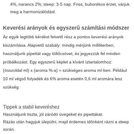
4%, narancs 2%; steep: 3-5 nap. Friss, buborékos érzet, várjuk
meg a harmonizálódást.
Keverési arányok és egyszerű számítási módszer
Az egyik legtöbb kérdést felvető rész a pontos keverési arányok
kiszámítása. Alapvető szabály: mindig mérjünk milliliterben,
használjunk pipettát vagy töltőcsövet, és jegyezzük fel minden
próbálkozást. Egy egyszerű képlet a kívánt íztartalomhoz:
(összoldal ml) x (aroma %-a) = szükséges aroma ml-ben. Például
10 ml végső folyadék és 6% aroma esetén 0,6 ml aromára lesz
szükség.
Tippek a stabil keveréshez
Használjunk tiszta, jól záródó üvegeket és pipettákat.
Rázás után hagyjuk ülepülni, majd érdemes időnként rázni a steep
során.