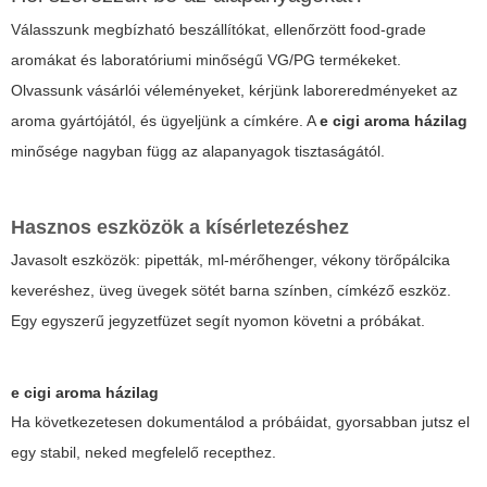
Válasszunk megbízható beszállítókat, ellenőrzött food-grade
aromákat és laboratóriumi minőségű VG/PG termékeket.
Olvassunk vásárlói véleményeket, kérjünk laboreredményeket az
aroma gyártójától, és ügyeljünk a címkére. A
e cigi aroma házilag
minősége nagyban függ az alapanyagok tisztaságától.
Hasznos eszközök a kísérletezéshez
Javasolt eszközök: pipetták, ml-mérőhenger, vékony törőpálcika
keveréshez, üveg üvegek sötét barna színben, címkéző eszköz.
Egy egyszerű jegyzetfüzet segít nyomon követni a próbákat.
e cigi aroma házilag
Ha következetesen dokumentálod a próbáidat, gyorsabban jutsz el
egy stabil, neked megfelelő recepthez.