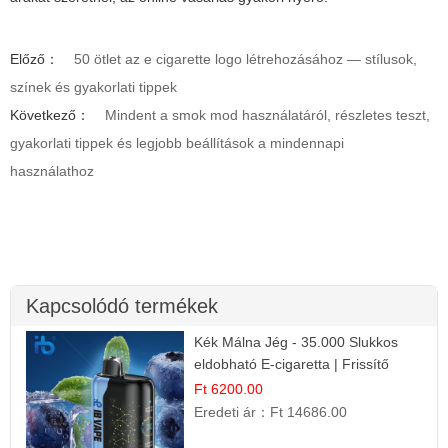
Előző：
50 ötlet az e cigarette logo létrehozásához — stílusok,
színek és gyakorlati tippek
Következő：
Mindent a smok mod használatáról, részletes teszt,
gyakorlati tippek és legjobb beállítások a mindennapi
használathoz
Kapcsolódó termékek
Kék Málna Jég - 35.000 Slukkos
eldobható E-cigaretta | Frissítő
Ízélmény
Ft 6200.00
Eredeti ár：
Ft 14686.00