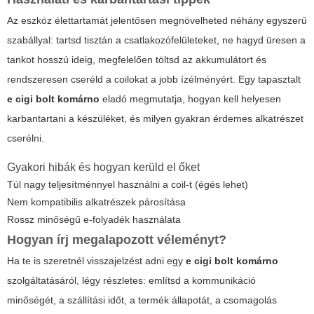
Az eszköz élettartamát jelentősen megnövelheted néhány egyszerű
szabállyal: tartsd tisztán a csatlakozófelületeket, ne hagyd üresen a
tankot hosszú ideig, megfelelően töltsd az akkumulátort és
rendszeresen cseréld a coilokat a jobb ízélményért. Egy tapasztalt
e cigi bolt komárno
eladó megmutatja, hogyan kell helyesen
karbantartani a készüléket, és milyen gyakran érdemes alkatrészet
cserélni.
Gyakori hibák és hogyan kerüld el őket
Túl nagy teljesítménnyel használni a coil-t (égés lehet)
Nem kompatibilis alkatrészek párosítása
Rossz minőségű e-folyadék használata
Hogyan írj megalapozott véleményt?
Ha te is szeretnél visszajelzést adni egy
e cigi bolt komárno
szolgáltatásáról, légy részletes: említsd a kommunikáció
minőségét, a szállítási időt, a termék állapotát, a csomagolás