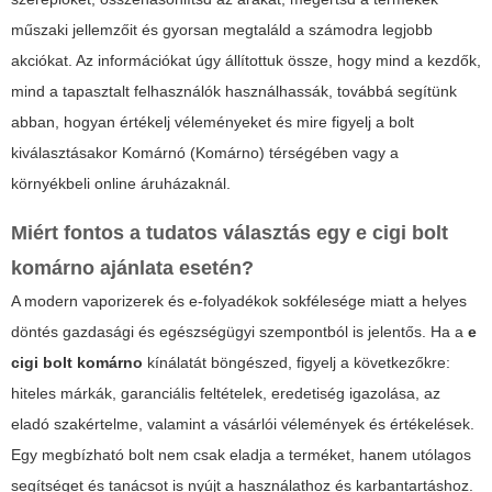
műszaki jellemzőit és gyorsan megtaláld a számodra legjobb
akciókat. Az információkat úgy állítottuk össze, hogy mind a kezdők,
mind a tapasztalt felhasználók használhassák, továbbá segítünk
abban, hogyan értékelj véleményeket és mire figyelj a bolt
kiválasztásakor Komárnó (Komárno) térségében vagy a
környékbeli online áruházaknál.
Miért fontos a tudatos választás egy e cigi bolt
komárno ajánlata esetén?
A modern vaporizerek és e-folyadékok sokfélesége miatt a helyes
döntés gazdasági és egészségügyi szempontból is jelentős. Ha a
e
cigi bolt komárno
kínálatát böngészed, figyelj a következőkre:
hiteles márkák, garanciális feltételek, eredetiség igazolása, az
eladó szakértelme, valamint a vásárlói vélemények és értékelések.
Egy megbízható bolt nem csak eladja a terméket, hanem utólagos
segítséget és tanácsot is nyújt a használathoz és karbantartáshoz.