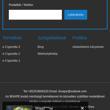
Postafiók / Telefon
Termékek
Szolgáltatások
Politika
e-Cigaretta-3
Blog
Adatvédelmi irányelvek
e-Cigaretta-2
Webhelytérkép
e-Cigaretta-1
Tel:+85253908320 Email:
ibvape@outlook.com
Az IBVAPE kiváló minőségű termékeivel és közvetlen szállítási modelljével
kínálja a legjobb értéket a vásárlóinak.
IBVAPE E-cigaretta Webáruház © 2025. Minden jog előírva.
✕
Magd***na