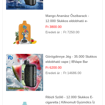
Mango Ananász Őszibarack -
12.000 Slukkos eldobható e-
Cigaretta
Ft 3800.00
Eredeti ár：
Ft 7250.00
Görögdinnye Jég - 35.000 Slukkos
eldobható vape | IBVape Bar
Frissítő Nyári Íz
Ft 6200.00
Eredeti ár：
Ft 14686.00
Ribizli Szőlő - 12.000 Slukkos E-
cigaretta | Kifinomult Gyümölcs Íz