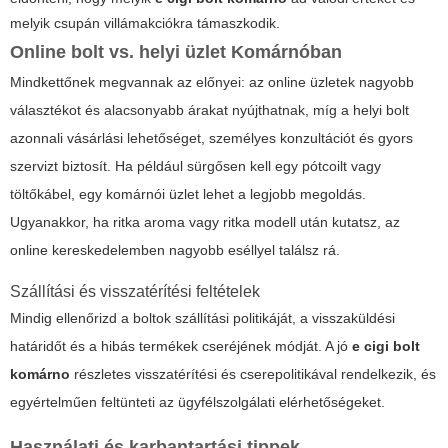
melyik csupán villámakciókra támaszkodik.
Online bolt vs. helyi üzlet Komárnóban
Mindkettőnek megvannak az előnyei: az online üzletek nagyobb
választékot és alacsonyabb árakat nyújthatnak, míg a helyi bolt
azonnali vásárlási lehetőséget, személyes konzultációt és gyors
szervizt biztosít. Ha például sürgősen kell egy pótcoilt vagy
töltőkábel, egy komárnói üzlet lehet a legjobb megoldás.
Ugyanakkor, ha ritka aroma vagy ritka modell után kutatsz, az
online kereskedelemben nagyobb eséllyel találsz rá.
Szállítási és visszatérítési feltételek
Mindig ellenőrizd a boltok szállítási politikáját, a visszaküldési
határidőt és a hibás termékek cseréjének módját. A jó
e cigi bolt
komárno
részletes visszatérítési és cserepolitikával rendelkezik, és
egyértelműen feltünteti az ügyfélszolgálati elérhetőségeket.
Használati és karbantartási tippek