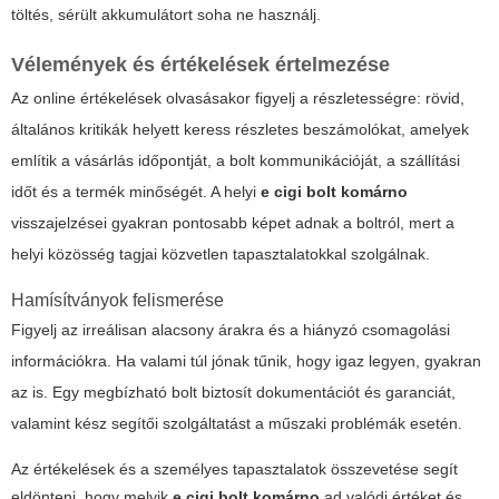
töltés, sérült akkumulátort soha ne használj.
Vélemények és értékelések értelmezése
Az online értékelések olvasásakor figyelj a részletességre: rövid,
általános kritikák helyett keress részletes beszámolókat, amelyek
említik a vásárlás időpontját, a bolt kommunikációját, a szállítási
időt és a termék minőségét. A helyi
e cigi bolt komárno
visszajelzései gyakran pontosabb képet adnak a boltról, mert a
helyi közösség tagjai közvetlen tapasztalatokkal szolgálnak.
Hamísítványok felismerése
Figyelj az irreálisan alacsony árakra és a hiányzó csomagolási
információkra. Ha valami túl jónak tűnik, hogy igaz legyen, gyakran
az is. Egy megbízható bolt biztosít dokumentációt és garanciát,
valamint kész segítői szolgáltatást a műszaki problémák esetén.
Az értékelések és a személyes tapasztalatok összevetése segít
eldönteni, hogy melyik
e cigi bolt komárno
ad valódi értéket és