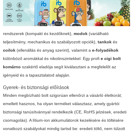
rendszerek (kompakt és kezdőknek),
modok
(variálható
teljesítmény, mechanikus és szabályozott opciók),
tankok
és
coilok
(ellenállás és anyag szerint), valamint a
e-folyadékok
különböző aromákkal és nikotinszintekkel. Egy profi
e cigi bolt
komárno
szakértő eladója segít kiválasztani a megfelelőt az
igényeid és a tapasztalatod alapján.
Gyerek- és biztonsági előírások
Minden megbízható bolt szigorúan ellenőrzi a vásárló életkorát;
emellett hasznos, ha olyan terméket választasz, amely gyártói
biztonsági tanúsítvánnyal rendelkezik (CE, RoHS jelzések, eredeti
csomagolás). A lítium-ion akkumulátorok kezelésére és töltésére
vonatkozó szabályokat mindig tartsd be: eredeti töltő, nem túlzott