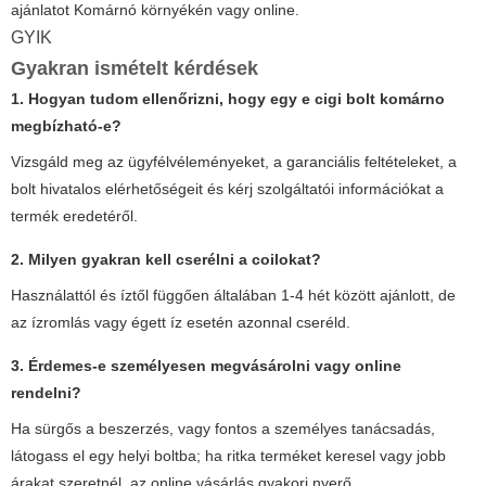
ajánlatot Komárnó környékén vagy online.
GYIK
Gyakran ismételt kérdések
1. Hogyan tudom ellenőrizni, hogy egy
e cigi bolt komárno
megbízható-e?
Vizsgáld meg az ügyfélvéleményeket, a garanciális feltételeket, a
bolt hivatalos elérhetőségeit és kérj szolgáltatói információkat a
termék eredetéről.
2. Milyen gyakran kell cserélni a coilokat?
Használattól és íztől függően általában 1-4 hét között ajánlott, de
az ízromlás vagy égett íz esetén azonnal cseréld.
3. Érdemes-e személyesen megvásárolni vagy online
rendelni?
Ha sürgős a beszerzés, vagy fontos a személyes tanácsadás,
látogass el egy helyi boltba; ha ritka terméket keresel vagy jobb
árakat szeretnél, az online vásárlás gyakori nyerő.