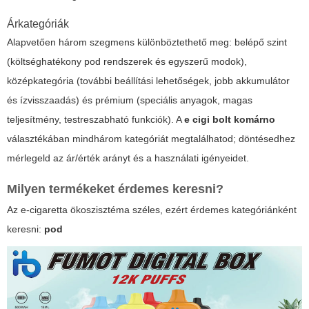
Árkategóriák
Alapvetően három szegmens különböztethető meg: belépő szint
(költséghatékony pod rendszerek és egyszerű modok),
középkategória (további beállítási lehetőségek, jobb akkumulátor
és ízvisszaadás) és prémium (speciális anyagok, magas
teljesítmény, testreszabható funkciók). A
e cigi bolt komárno
választékában mindhárom kategóriát megtalálhatod; döntésedhez
mérlegeld az ár/érték arányt és a használati igényeidet.
Milyen termékeket érdemes keresni?
Az e-cigaretta ökoszisztéma széles, ezért érdemes kategóriánként
keresni:
pod