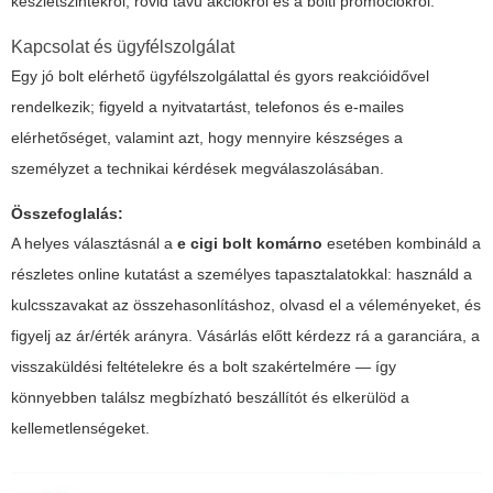
készletszintekről, rövid távú akciókról és a bolti promóciókról.
Kapcsolat és ügyfélszolgálat
Egy jó bolt elérhető ügyfélszolgálattal és gyors reakcióidővel
rendelkezik; figyeld a nyitvatartást, telefonos és e-mailes
elérhetőséget, valamint azt, hogy mennyire készséges a
személyzet a technikai kérdések megválaszolásában.
Összefoglalás:
A helyes választásnál a
e cigi bolt komárno
esetében kombináld a
részletes online kutatást a személyes tapasztalatokkal: használd a
kulcsszavakat az összehasonlításhoz, olvasd el a véleményeket, és
figyelj az ár/érték arányra. Vásárlás előtt kérdezz rá a garanciára, a
visszaküldési feltételekre és a bolt szakértelmére — így
könnyebben találsz megbízható beszállítót és elkerülöd a
kellemetlenségeket.