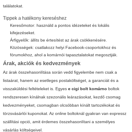
találatokat.
Tippek a hatékony kereséshez
Keresőmotor: használd a pontos idézeteket és lokális
kifejezéseket.
Árfigyelők: állíts be értesítést az árak csökkenésére.
Közösségek: csatlakozz helyi Facebook-csoportokhoz és
fórumokhoz, ahol a komárnói tapasztalatokat megosztják.
Árak, akciók és kedvezmények
Az árak összehasonlítása során vedd figyelembe nem csak a
listaárat, hanem az esetleges postaköltséget, a garanciát és a
visszaküldési feltételeket is. Egyes
e cigi bolt komárno
boltok
rendszeresen kínálnak szezonális leárazásokat, kezdő csomag
kedvezményeket, csomagban olcsóbban kínált tartozékokat és
törzsvásárlói kuponokat. Az online boltoknál gyakran van expressz
szállítási opció, amit érdemes összehasonlítani a személyes
vásárlás költségeivel.