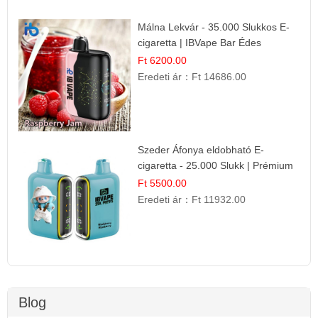
Málna Lekvár - 35.000 Slukkos E-
cigaretta | IBVape Bar Édes
Gyümölcs Íz
Ft 6200.00
Eredeti ár：
Ft 14686.00
Szeder Áfonya eldobható E-
cigaretta - 25.000 Slukk | Prémium
Gyümölcs Íz
Ft 5500.00
Eredeti ár：
Ft 11932.00
Blog