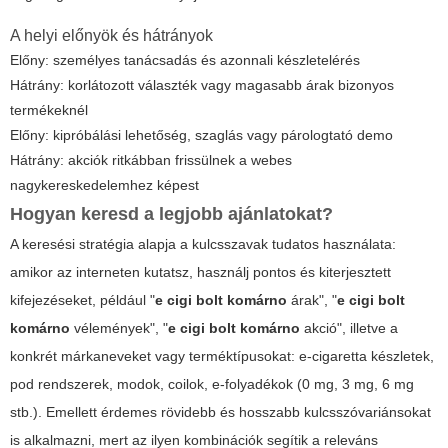
A helyi előnyök és hátrányok
Előny: személyes tanácsadás és azonnali készletelérés
Hátrány: korlátozott választék vagy magasabb árak bizonyos
termékeknél
Előny: kipróbálási lehetőség, szaglás vagy párologtató demo
Hátrány: akciók ritkábban frissülnek a webes
nagykereskedelemhez képest
Hogyan keresd a legjobb ajánlatokat?
A keresési stratégia alapja a kulcsszavak tudatos használata:
amikor az interneten kutatsz, használj pontos és kiterjesztett
kifejezéseket, például "
e cigi bolt komárno
árak", "
e cigi bolt
komárno
vélemények", "
e cigi bolt komárno
akció", illetve a
konkrét márkaneveket vagy terméktípusokat: e-cigaretta készletek,
pod rendszerek, modok, coilok, e-folyadékok (0 mg, 3 mg, 6 mg
stb.). Emellett érdemes rövidebb és hosszabb kulcsszóvariánsokat
is alkalmazni, mert az ilyen kombinációk segítik a releváns