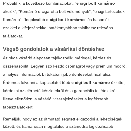
Próbáld ki a következő kombinációkat: "
e cigi bolt komárno
akciók", "Komárnó e-cigaretta bolt vélemények", "e cigi tartozékok
Komárno", "legolcsóbb
e cigi bolt komárno
" és hasonlók —
ezekkel a kifejezésekkel hatékonyabban találhatsz releváns
találatokat.
Végső gondolatok a vásárlási döntéshez
Az okos vásárló alaposan tájékozódik: mérlegel, kérdez és
összehasonlít. Legyen szó kezdő csomagról vagy prémium modról,
a helyes információk birtokában jobb döntéseket hozhatsz.
Érdemes felvenni a kapcsolatot több
e cigi bolt komárno
üzlettel,
kérdezni az elérhető készletekről és a garanciális feltételekről,
illetve ellenőrizni a vásárlói visszajelzéseket a legfrissebb
tapasztalatokért.
Reméljük, hogy ez az útmutató segített eligazodni a lehetőségek
között, és hamarosan megtalálod a számodra legideálisabb