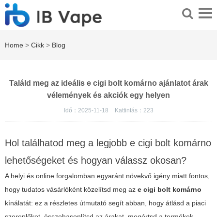
Home
>
Cikk
>
Blog
Találd meg az ideális e cigi bolt komárno ajánlatot árak
vélemények és akciók egy helyen
Idő：2025-11-18
Kattintás：
223
Hol találhatod meg a legjobb e cigi bolt komárno
lehetőségeket és hogyan válassz okosan?
A helyi és online forgalomban egyaránt növekvő igény miatt fontos,
hogy tudatos vásárlóként közelítsd meg az
e cigi bolt komárno
kínálatát: ez a részletes útmutató segít abban, hogy átlásd a piaci
szereplőket, összehasonlítsd az árakat, megértsd a termékek