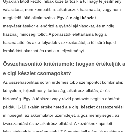
Gyakran látott kezdői hibák közé tartozik a túl nagy teljesítmény
választása, nem kompatibilis alkatrészek használata, vagy nem
megfelelő töltő alkalmazása. Egy jó
e cigi készlet
megvásárlásakor ellenőrizd a gyártói ajánlásokat, és mindig
használj minőségi töltőt. A porlasztók élettartama függ a
használattól és az e-folyadék viszkozitásától; a túl sűrű liquid
lerakódást okozhat és rontja a teljesítményt.
Összehasonlító kritériumok: hogyan értékeljük a
e cigi készlet
csomagokat?
Az összehasonlítás során érdemes több szempontot kombinálni:
kényelem, teljesítmény, tartósság, alkatrész-ellátás, ár és
biztonság. Egy jó táblázat vagy rövid pontozás segíti a döntést:
például 1-10 skálán értékelheted a
e cigi készlet
összeszerelési
minőségét, az akkumulátor üzemidejét, a gőz mennyiségét, az
ízvisszaadást és az alkatrész-ellátást. A kezdőknek ajánlott
készleteknek jellemzően stabil 7-9 pontot kell elérniük ezekben a