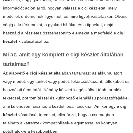
információt adjon arról, hogyan válassz
e cigi készletet
, mely
modellek érdemelnek figyelmet, és mire figyelj vásárláskor. Olvasd
végig a kritériumokat, a gyakori hibákat és a tippeket, majd
használd a részletes összehasonlító elemeket a megfelelő
e cigi
készlet
kiválasztásához.
Mi az, amit egy komplett
e cigi készlet
általában
tartalmaz?
Az alapvető
e cigi készlet
általában tartalmaz: az akkumulátort
vagy modot, egy tankot vagy podot, tekercset/kazánt, töltőkábelt és
használati útmutatót. Néhány készlet kiegészülhet több tartalék
tekercsel, pót tömítéssel és különböző ellenállású porlasztófejekkel,
ami különösen hasznos a kezdeti beállításoknál. Amikor egy
e cigi
készlet
vásárlását tervezed, ellenőrizd, hogy a csomagban
található alkatrészek kompatibilisek-e egymással és könnyen
pótolhatók-e a későbbiekben.