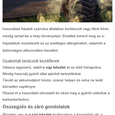
használata fiatalok számára általában korlátozott vagy tiltott lehet;
mindig tartsd be a helyi törvényeket. Emellett ismerd meg az e-
folyadékok összetevőit és az esetleges allergéneket, valamint a
biztonságos akkumulátor-kezelést.
Gyakorlati tanácsok kezdőknek
Válassz egyszerű, stabil
e cigi készlet
-et az első hónapokra.
Mindig használj gyártó által ajánlott tartozékokat.
Tárold az akkumulátort hűvös, száraz helyen és soha ne tedd
közvetlen napfényre.
Olvasd el a használati útmutatót és nézd meg a gyártói videókat a
karbantartáshoz.
Összegzés és záró gondolatok
Röviden: egy jó
e cigi készlet
kiválasztása a használati cél, a