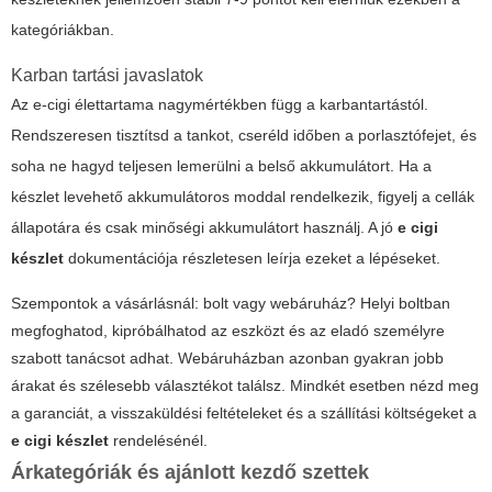
kategóriákban.
Karban tartási javaslatok
Az e-cigi élettartama nagymértékben függ a karbantartástól.
Rendszeresen tisztítsd a tankot, cseréld időben a porlasztófejet, és
soha ne hagyd teljesen lemerülni a belső akkumulátort. Ha a
készlet levehető akkumulátoros moddal rendelkezik, figyelj a cellák
állapotára és csak minőségi akkumulátort használj. A jó
e cigi
készlet
dokumentációja részletesen leírja ezeket a lépéseket.
Szempontok a vásárlásnál: bolt vagy webáruház? Helyi boltban
megfoghatod, kipróbálhatod az eszközt és az eladó személyre
szabott tanácsot adhat. Webáruházban azonban gyakran jobb
árakat és szélesebb választékot találsz. Mindkét esetben nézd meg
a garanciát, a visszaküldési feltételeket és a szállítási költségeket a
e cigi készlet
rendelésénél.
Árkategóriák és ajánlott kezdő szettek