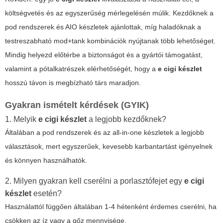
költségvetés és az egyszerűség mérlegelésén múlik. Kezdőknek a
pod rendszerek és AIO készletek ajánlottak, míg haladóknak a
testreszabható mod+tank kombinációk nyújtanak több lehetőséget.
Mindig helyezd előtérbe a biztonságot és a gyártói támogatást,
valamint a pótalkatrészek elérhetőségét, hogy a
e cigi készlet
hosszú távon is megbízható társ maradjon.
Gyakran ismételt kérdések (GYIK)
1. Melyik
e cigi készlet
a legjobb kezdőknek?
Általában a pod rendszerek és az all-in-one készletek a legjobb
választások, mert egyszerűek, kevesebb karbantartást igényelnek
és könnyen használhatók.
2. Milyen gyakran kell cserélni a porlasztófejet egy
e cigi
készlet
esetén?
Használattól függően általában 1-4 hétenként érdemes cserélni, ha
csökken az íz vagy a gőz mennyisége.