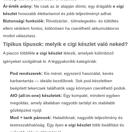
Ár-érték arány:
Ne csak az ár alapján dönts; egy drágább
e cigi
készlet
hosszabb élettartamot és jobb teljesítményt adhat.
Biztonsági funkciók:
Rövidzárlat-, túlmelegedés- és túltöltés
elleni védelem fontos, különösen ha cserélhető akkumulátoros
modot választasz.
Tipikus típusok: melyik
e cigi készlet
való neked?
A piacon többféle
e cigi készlet
létezik, amelyek különböző
igényeket szolgálnak ki. A leggyakoribb kategóriák:
Pod rendszerek:
Kis méret, egyszerű használat, kevés
karbantartás — ideális kezdőknek. Sok pod-készletben
beépített tekercsek találhatók vagy könnyen cserélhető podok.
AIO (all-in-one) készletek:
Egy kompakt, mindent egyben
megoldás, amely általában nagyobb tartályt és stabilabb
gőzképzést nyújt.
Mod + tank párosok:
Haladóknak; nagyobb teljesítmény és
testreszabhatóság. Egy ilyen
e cigi készlet
több beállítást és