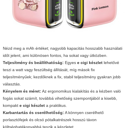
Nézd meg a mAh értéket; nagyobb kapacitás hosszabb használati
időt jelent, ami különösen fontos, ha sokat vagy útközben.
Teljesítmény és beállíthatóság:
Egyes
e cigi készlet
lehetővé
teszi a watt vagy feszültség állítását, míg mások fix
teljesítményűek; kezdőknek a fix, stabil teljesítmény gyakran jobb
választás.
Kényelem és méret:
Az ergonomikus kialakítás és a kézben való
fogás sokat számít, továbbá vihetőség szempontjából a kisebb,
kompakt
e cigi készlet
a praktikus.
Karbantartás és cserélhetőség:
A könnyen cserélhető
porlasztófejek és olcsó pótalkatrészek hosszú távon
költséghatékonyabbá teszik a készletet.