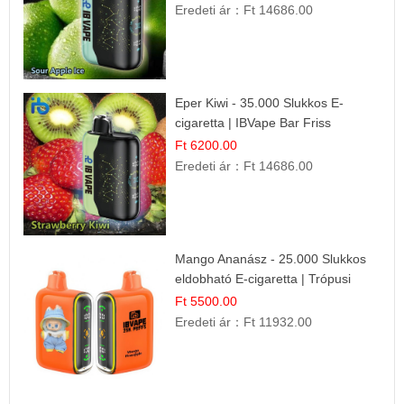
Eredeti ár：
Ft 14686.00
Eper Kiwi - 35.000 Slukkos E-
cigaretta | IBVape Bar Friss
Gyümölcs Ízek
Ft 6200.00
Eredeti ár：
Ft 14686.00
Mango Ananász - 25.000 Slukkos
eldobható E-cigaretta | Trópusi
Ízélmény
Ft 5500.00
Eredeti ár：
Ft 11932.00