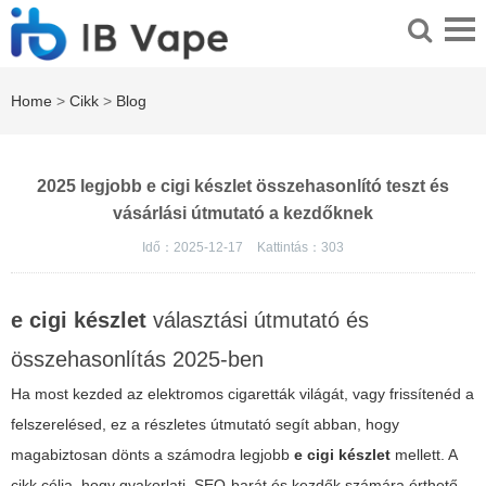
Home
>
Cikk
>
Blog
2025 legjobb e cigi készlet összehasonlító teszt és
vásárlási útmutató a kezdőknek
Idő：2025-12-17
Kattintás：
303
e cigi készlet
választási útmutató és
összehasonlítás 2025-ben
Ha most kezded az elektromos cigaretták világát, vagy frissítenéd a
felszerelésed, ez a részletes útmutató segít abban, hogy
magabiztosan dönts a számodra legjobb
e cigi készlet
mellett. A
cikk célja, hogy gyakorlati, SEO-barát és kezdők számára érthető