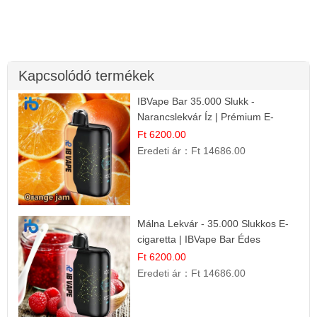
Kapcsolódó termékek
IBVape Bar 35.000 Slukk -
Narancslekvár Íz | Prémium E-
cigaretta
Ft 6200.00
Eredeti ár：
Ft 14686.00
Málna Lekvár - 35.000 Slukkos E-
cigaretta | IBVape Bar Édes
Gyümölcs Íz
Ft 6200.00
Eredeti ár：
Ft 14686.00