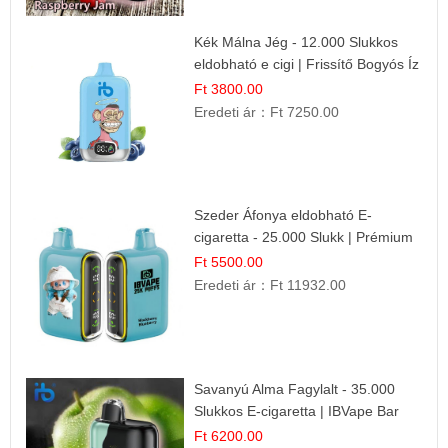
Kék Málna Jég - 12.000 Slukkos
eldobható e cigi | Frissítő Bogyós Íz
Ft 3800.00
Eredeti ár：
Ft 7250.00
Szeder Áfonya eldobható E-
cigaretta - 25.000 Slukk | Prémium
Gyümölcs Íz
Ft 5500.00
Eredeti ár：
Ft 11932.00
Savanyú Alma Fagylalt - 35.000
Slukkos E-cigaretta | IBVape Bar
Ft 6200.00