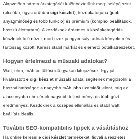
Alapvetően három árkategóriát különböztetünk meg: belépő szint
(olcsóbb, egyszerűbb
e cigi készlet
), középkategória (jobb
anyagminőség és több funkció) és prémium (komplex beállítások,
hosszú élettartam). A kezdőknek érdemes a középkategóriás
készletek felé nézni, mert ezek jó egyensúlyt adnak kényelem és
tartósság között. Keress stabil márkát és elérhető pótalkatrészeket.
Hogyan értelmezd a műszaki adatokat?
Watt, ohm, mAh és töltési idő gyakori kifejezések. Egy jól
kiválasztott
e cigi készlet
műszaki adatai segítenek megjósolni a
használhatóságot: a nagyobb mAh jobb üzemidőt jelent, míg az
alacsonyabb ohm-érték nagyobb teljesítményt és több gőzt
eredményez. Kezdőknek a közepes ellenállás és stabil watt
beállítás ideális.
További SEO-kompatibilis tippek a vásárláshoz
Ha online keresel
e cigi készlet
termékeket, figyelj a részletes