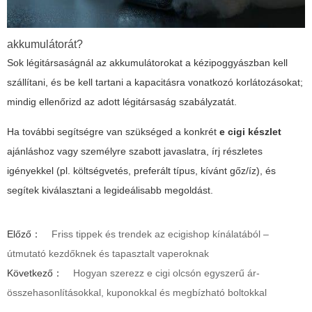
akkumulátorát?
Sok légitársaságnál az akkumulátorokat a kézipoggyászban kell
szállítani, és be kell tartani a kapacitásra vonatkozó korlátozásokat;
mindig ellenőrizd az adott légitársaság szabályzatát.
Ha további segítségre van szükséged a konkrét
e cigi készlet
ajánláshoz vagy személyre szabott javaslatra, írj részletes
igényekkel (pl. költségvetés, preferált típus, kívánt gőz/íz), és
segítek kiválasztani a legideálisabb megoldást.
Előző：
Friss tippek és trendek az ecigishop kínálatából –
útmutató kezdőknek és tapasztalt vaperoknak
Következő：
Hogyan szerezz e cigi olcsón egyszerű ár-
összehasonlításokkal, kuponokkal és megbízható boltokkal