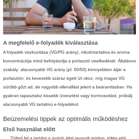
A megfelelő e-folyadék kiválasztása
A folyadék viszkozitása (VG/PG arány), nikotintartalma és aroma
koncentrációja mind befolyásolja a porlasztó viselkedését.
Általános
szabály: alacsonyabb VG arány (pl. 50/50) könnyebben átjár a
porlasztón, és kevesebb száraz égett ízt okoz, míg magas VG
sűrűbb gőzt ad, de nagyobb ellenállást jelent a beáramlásban. Ha
gyakran tapasztalsz kissebb ízvesztést vagy kormosodást, próbálj
alacsonyabb VG tartalmú e-folyadékot.
Beüzemelési tippek az optimális működéshez
Első használat előtt
Töltsd fel a tartályt a gyártó által javasolt módon: töltés elöl