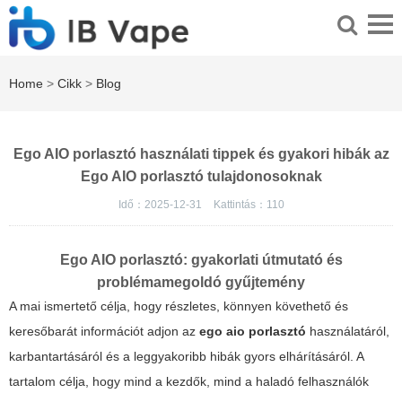
Home
>
Cikk
>
Blog
Ego AIO porlasztó használati tippek és gyakori hibák az
Ego AIO porlasztó tulajdonosoknak
Idő：2025-12-31
Kattintás：
110
Ego AIO porlasztó: gyakorlati útmutató és
problémamegoldó gyűjtemény
A mai ismertető célja, hogy részletes, könnyen követhető és
keresőbarát információt adjon az
ego aio porlasztó
használatáról,
karbantartásáról és a leggyakoribb hibák gyors elhárításáról. A
tartalom célja, hogy mind a kezdők, mind a haladó felhasználók