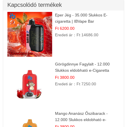
Kapcsolódó termékek
Eper Jég - 35.000 Slukkos E-
cigaretta | IBVape Bar
Ft 6200.00
Eredeti ár：
Ft 14686.00
Görögdinnye Fagylalt - 12.000
Slukkos eldobható e-Cigaretta
Ft 3800.00
Eredeti ár：
Ft 7250.00
Mango Ananász Őszibarack -
12.000 Slukkos eldobható e-
Cigaretta
Ft 3800.00