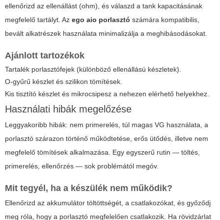
ellenőrizd az ellenállást (ohm), és válaszd a tank kapacitásának
megfelelő tartályt. Az
ego aio porlasztó
számára kompatibilis,
bevált alkatrészek használata minimalizálja a meghibásodásokat.
Ajánlott tartozékok
Tartalék porlasztófejek (különböző ellenállású készletek).
O-gyűrű készlet és szilikon tömítések.
Kis tisztító készlet és mikrocsipesz a nehezen elérhető helyekhez.
Használati hibák megelőzése
Leggyakoribb hibák: nem primerelés, túl magas VG használata, a
porlasztó szárazon történő működtetése, erős ütődés, illetve nem
megfelelő tömítések alkalmazása. Egy egyszerű rutin — töltés,
primerelés, ellenőrzés — sok problémától megóv.
Mit tegyél, ha a készülék nem működik?
Ellenőrizd az akkumulátor töltöttségét, a csatlakozókat, és győződj
meg róla, hogy a porlasztó megfelelően csatlakozik. Ha rövidzárlat