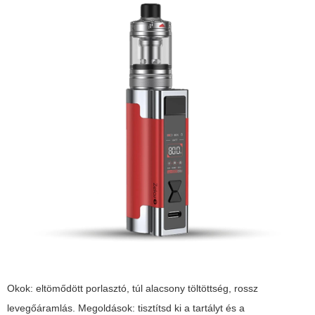
Okok: eltömődött porlasztó, túl alacsony töltöttség, rossz
levegőáramlás. Megoldások: tisztítsd ki a tartályt és a