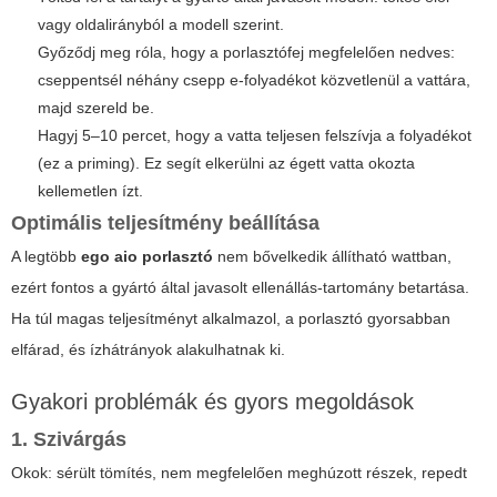
vagy oldalirányból a modell szerint.
Győződj meg róla, hogy a porlasztófej megfelelően nedves:
cseppentsél néhány csepp e-folyadékot közvetlenül a vattára,
majd szereld be.
Hagyj 5–10 percet, hogy a vatta teljesen felszívja a folyadékot
(ez a priming). Ez segít elkerülni az égett vatta okozta
kellemetlen ízt.
Optimális teljesítmény beállítása
A legtöbb
ego aio porlasztó
nem bővelkedik állítható wattban,
ezért fontos a gyártó által javasolt ellenállás-tartomány betartása.
Ha túl magas teljesítményt alkalmazol, a porlasztó gyorsabban
elfárad, és ízhátrányok alakulhatnak ki.
Gyakori problémák és gyors megoldások
1. Szivárgás
Okok: sérült tömítés, nem megfelelően meghúzott részek, repedt