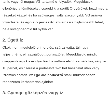
tank, vagy túl magas VG tartalmú e-folyadék. Megoldások:
ellenőrizd a tömítéseket, cseréld ki a sérült O-gyűrűket, húzd meg a
részeket kézzel, és ha szükséges, válts alacsonyabb VG arányú
folyadékra. Az
ego aio porlasztó
szivárgásra hajlamosabb lehet,
ha a levegőbeömlő túl nyitva van.
2. Égett íz
Okok: nem megfelelő primerelés, száraz vatta, túl nagy
teljesítmény, elhasználódott porlasztófej. Megoldások: mindig
cseppents egy kis e-folyadékot a vattára első használatkor, várj 5–
10 percet, és cseréld a porlasztót 1–2 hét használat után vagy
ízromlás esetén. Az
ego aio porlasztó
stabil működéséhez
rendszeres karbantartás ajánlott.
3. Gyenge gőzképzés vagy íz