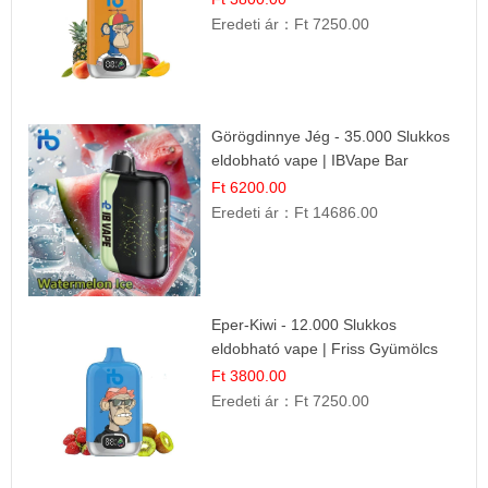
Eredeti ár：
Ft 7250.00
Görögdinnye Jég - 35.000 Slukkos
eldobható vape | IBVape Bar
Frissítő Nyári Íz
Ft 6200.00
Eredeti ár：
Ft 14686.00
Eper-Kiwi - 12.000 Slukkos
eldobható vape | Friss Gyümölcs
Kombináció
Ft 3800.00
Eredeti ár：
Ft 7250.00