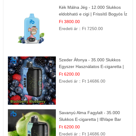
Kék Málna Jég - 12.000 Slukkos
eldobható e cigi | Frissítő Bogyós Íz
Ft 3800.00
Eredeti ár：
Ft 7250.00
Szeder Áfonya - 35.000 Slukkos
Egyszer Használatos E-cigaretta |
Prémium Ízélmény
Ft 6200.00
Eredeti ár：
Ft 14686.00
Savanyú Alma Fagylalt - 35.000
Slukkos E-cigaretta | IBVape Bar
Ft 6200.00
Eredeti ár：
Ft 14686.00