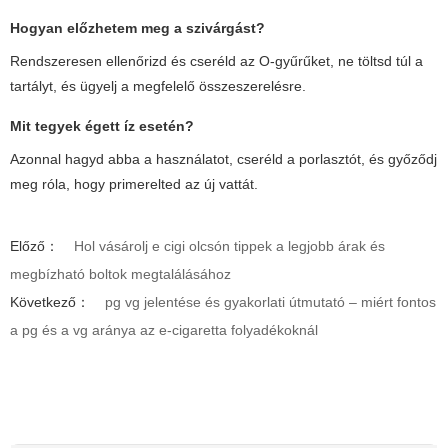
Hogyan előzhetem meg a szivárgást?
Rendszeresen ellenőrizd és cseréld az O-gyűrűket, ne töltsd túl a
tartályt, és ügyelj a megfelelő összeszerelésre.
Mit tegyek égett íz esetén?
Azonnal hagyd abba a használatot, cseréld a porlasztót, és győződj
meg róla, hogy primerelted az új vattát.
Előző：
Hol vásárolj e cigi olcsón tippek a legjobb árak és
megbízható boltok megtalálásához
Következő：
pg vg jelentése és gyakorlati útmutató – miért fontos
a pg és a vg aránya az e-cigaretta folyadékoknál