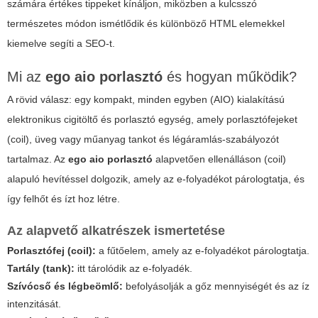
számára értékes tippeket kínáljon, miközben a kulcsszó
természetes módon ismétlődik és különböző HTML elemekkel
kiemelve segíti a SEO-t.
Mi az
ego aio porlasztó
és hogyan működik?
A rövid válasz: egy kompakt, minden egyben (AIO) kialakítású
elektronikus cigitöltő és porlasztó egység, amely porlasztófejeket
(coil), üveg vagy műanyag tankot és légáramlás-szabályozót
tartalmaz. Az
ego aio porlasztó
alapvetően ellenálláson (coil)
alapuló hevítéssel dolgozik, amely az e-folyadékot párologtatja, és
így felhőt és ízt hoz létre.
Az alapvető alkatrészek ismertetése
Porlasztófej (coil):
a fűtőelem, amely az e-folyadékot párologtatja.
Tartály (tank):
itt tárolódik az e-folyadék.
Szívócső és légbeömlő:
befolyásolják a gőz mennyiségét és az íz
intenzitását.