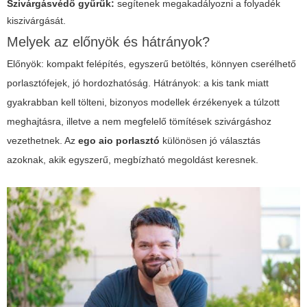
Szivárgásvédő gyűrűk:
segítenek megakadályozni a folyadék
kiszivárgását.
Melyek az előnyök és hátrányok?
Előnyök: kompakt felépítés, egyszerű betöltés, könnyen cserélhető
porlasztófejek, jó hordozhatóság. Hátrányok: a kis tank miatt
gyakrabban kell tölteni, bizonyos modellek érzékenyek a túlzott
meghajtásra, illetve a nem megfelelő tömítések szivárgáshoz
vezethetnek. Az
ego aio porlasztó
különösen jó választás
azoknak, akik egyszerű, megbízható megoldást keresnek.