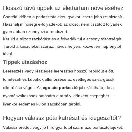
Hosszú távú tippek az élettartam növeléséhez
Cseréld időben a porlasztófejeket; gyakori csere jobb ízt biztosít.
Használj minőségi e-folyadékot; az olcsó, nem tisztított folyadék
gyorsabban szennyezi a rendszert.
Kerüld a túlzott rázkódást és a folyadék túl alacsony töltöttségét.
Tárold a készüléket száraz, hűvös helyen, közvetlen napfénytől
távol.
Tippek utazáshoz
Leeresztés vagy részleges leeresztés hosszú repülőút előtt,
tömítések és kupakok ellenőrzése az esetleges szivárgások
elkerülése végett. Az
ego aio porlasztó
jól szállítható, de a
nyomásváltozások hatására a tartály időnként csepeghet —
ilyenkor érdemes külön zacskóban tárolni.
Hogyan válassz pótalkatrészt és kiegészítőt?
Válassz eredeti vagy jó hírű gyártótól származó porlasztófejeket,