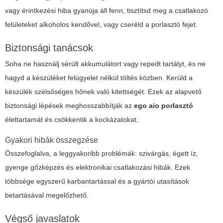
vagy érintkezési hiba gyanúja áll fenn, tisztítsd meg a csatlakozó
felületeket alkoholos kendővel, vagy cseréld a porlasztó fejet.
Biztonsági tanácsok
Soha ne használj sérült akkumulátort vagy repedt tartályt, és ne
hagyd a készüléket felügyelet nélkül töltés közben. Kerüld a
készülék szélsőséges hőnek való kitettségét. Ezek az alapvető
biztonsági lépések meghosszabbítják az
ego aio porlasztó
élettartamát és csökkentik a kockázatokat.
Gyakori hibák összegzése
Összefoglalva, a leggyakoribb problémák: szivárgás, égett íz,
gyenge gőzképzés és elektronikai csatlakozási hibák. Ezek
többsége egyszerű karbantartással és a gyártói utasítások
betartásával megelőzhető.
Végső javaslatok