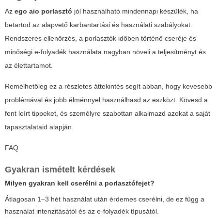
Az
ego aio porlasztó
jól használható mindennapi készülék, ha
betartod az alapvető karbantartási és használati szabályokat.
Rendszeres ellenőrzés, a porlasztók időben történő cseréje és
minőségi e-folyadék használata nagyban növeli a teljesítményt és
az élettartamot.
Remélhetőleg ez a részletes áttekintés segít abban, hogy kevesebb
problémával és jobb élménnyel használhasd az eszközt. Kövesd a
fent leírt tippeket, és személyre szabottan alkalmazd azokat a saját
tapasztalataid alapján.
FAQ
Gyakran ismételt kérdések
Milyen gyakran kell cserélni a porlasztófejet?
Átlagosan 1–3 hét használat után érdemes cserélni, de ez függ a
használat intenzitásától és az e-folyadék típusától.