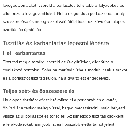
levegőútvonalakat, cseréld a porlasztót, tölts több e-folyadékot, és
ellenőrizd a levegőventileket. Néha elegendő a porlasztó és tartály
szétszerelése és meleg vízzel való átöblítése, ezt követően alapos
szárítás és újratöltés.
Tisztítás és karbantartás lépésről lépésre
Heti karbantartás
Tisztítsd meg a tartályt, cseréld az O-gyűrűeket, ellenőrizd a
csatlakozó pontokat. Soha ne merítsd vízbe a modult, csak a tankot
és a porlasztót tisztítsd külön, ha a gyártó ezt engedélyezi.
Teljes szét- és összeszerelés
Ha alapos tisztítást végzel: távolítsd el a porlasztót és a vattát,
öblítsd át a tankot meleg vízzel, hagyd megszáradni, majd helyezd
vissza az új porlasztót és töltsd fel. Az ismétlődő tisztítás csökkenti
a lerakódásokat, ami jobb ízt és hosszabb élettartamot jelent.