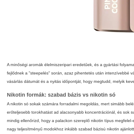
A minőségi aromák élelmiszeripari eredetűek, és a gyártási folyama
fejlődnek a "steepelés" során, azaz pihentetés után intenzívebbé v
vásárlás dátumát és a nyitás időpontját, hogy megtudd, melyik kev
Nikotin formák: szabad bázis vs nikotin só
A nikotin só sokak számára forradalmi megoldás, mert simább belép
erőteljesebb torokhatást ad alacsonyabb koncentrációnál, és sok s
mindig ellenőrizd, hogy a palackon szereplő nikotin típus megfelel
nagy teljesítményű modokhoz inkább szabad bázisú nikotin ajánlott