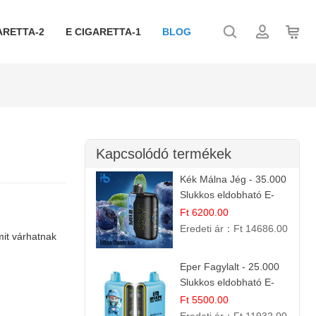
ARETTA-2
E CIGARETTA-1
BLOG
Kapcsolódó termékek
Kék Málna Jég - 35.000
Slukkos eldobható E-
cigaretta | Frissítő
Ft 6200.00
Ízélmény
Eredeti ár：
Ft 14686.00
mit várhatnak
Eper Fagylalt - 25.000
Slukkos eldobható E-
cigaretta | Édes
Ft 5500.00
Desszert Íz