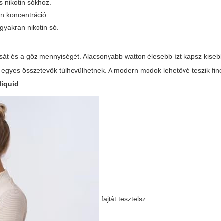
 nikotin sókhoz.
n koncentráció.
 gyakran nikotin só.
tását és a gőz mennyiségét. Alacsonyabb watton élesebb ízt kapsz kiseb
 egyes összetevők túlhevülhetnek. A modern modok lehetővé teszik fi
 liquid
fajtát tesztelsz.