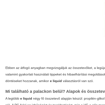
Ebben az átfogó anyagban megvizsgáljuk az összetevőket, a legújab
valamint gyakorlati használati tippeket és hibaelhárítási megoldáso
döntéseket hozzanak, amikor
e liquid
választásról van szó.
Mi található a palackon belül? Alapok és összete
A legtöbb
e liquid
négy fő összetevő alapján készül: propilén-glikol