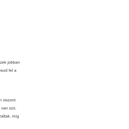
ízek jobban
yezd fel a
n viszont
 van szó,
záltak, míg