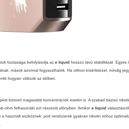
tok tisztasága befolyásolja az
e liquid
hosszú távú stabilitását. Egyes 
álnak; mások azonnal fogyaszthatók. Ha otthon kísérletezel, mindig jeg
erék hogyan változik az időben.
ést biztosít magasabb koncentrációk esetén is. A szabad bázisú nikoti
ub-ohm felhasználó ezt részesíti előnyben. Amikor
e liquid
választásról
-e a használt eszköznek: pod rendszerek gyakran nikotin sóhoz optimali
.