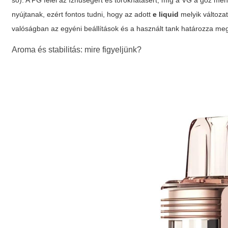
só). A PG felel az ízhűségért és torokhatásért, míg a VG a gőz men
nyújtanak, ezért fontos tudni, hogy az adott
e liquid
melyik változat
valóságban az egyéni beállítások és a használt tank határozza meg
Aroma és stabilitás: mire figyeljünk?