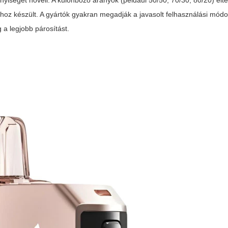
nyiségét növeli. A különböző arányok (például 50/50, 70/30, 80/20) elt
hoz készült. A gyártók gyakran megadják a javasolt felhasználási módo
 a legjobb párosítást.