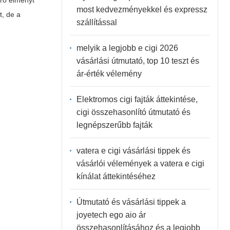
érő élményt
most kedvezményekkel és expressz
t, de a
szállítással
melyik a legjobb e cigi 2026
vásárlási útmutató, top 10 teszt és
ár-érték vélemény
Elektromos cigi fajták áttekintése,
cigi összehasonlító útmutató és
legnépszerűbb fajták
vatera e cigi vásárlási tippek és
vásárlói vélemények a vatera e cigi
kínálat áttekintéséhez
Útmutató és vásárlási tippek a
joyetech ego aio ár
összehasonlításához és a legjobb