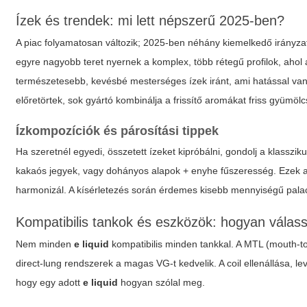
Ízek és trendek: mi lett népszerű 2025-ben?
A piac folyamatosan változik; 2025-ben néhány kiemelkedő irányzat
egyre nagyobb teret nyernek a komplex, több rétegű profilok, ahol
természetesebb, kevésbé mesterséges ízek iránt, ami hatással van 
előretörtek, sok gyártó kombinálja a frissítő aromákat friss gyümöl
Ízkompozíciók és párosítási tippek
Ha szeretnél egyedi, összetett ízeket kipróbálni, gondolj a klassz
kakaós jegyek, vagy dohányos alapok + enyhe fűszeresség. Ezek 
harmonizál. A kísérletezés során érdemes kisebb mennyiségű palac
Kompatibilis tankok és eszközök: hogyan válas
Nem minden
e liquid
kompatibilis minden tankkal. A MTL (mouth-to
direct-lung rendszerek a magas VG-t kedvelik. A coil ellenállása, 
hogy egy adott
e liquid
hogyan szólal meg.