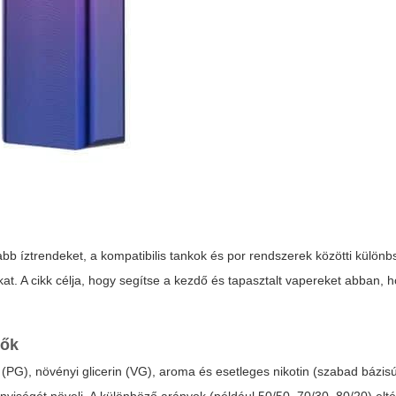
b íztrendeket, a kompatibilis tankok és por rendszerek közötti különb
kat. A cikk célja, hogy segítse a kezdő és tapasztalt vapereket abban, 
vők
 (PG), növényi glicerin (VG), aroma és esetleges nikotin (szabad bázisú