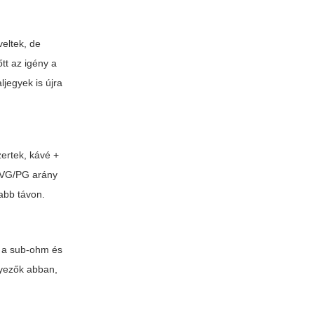
veltek, de
tt az igény a
ljegyek is újra
zertek, kávé +
 VG/PG arány
abb távon.
g a sub-ohm és
nyezők abban,