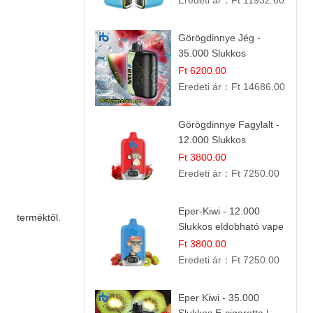
Eredeti ár：
Ft 11932.00
Görögdinnye Jég -
35.000 Slukkos
eldobható vape |
Ft 6200.00
IBVape Bar Frissítő
Eredeti ár：
Ft 14686.00
Nyári Íz
Görögdinnye Fagylalt -
12.000 Slukkos
eldobható e-Cigaretta
Ft 3800.00
Eredeti ár：
Ft 7250.00
Eper-Kiwi - 12.000
terméktől.
Slukkos eldobható vape
| Friss Gyümölcs
Ft 3800.00
Kombináció
Eredeti ár：
Ft 7250.00
Eper Kiwi - 35.000