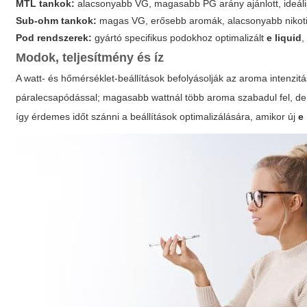
MTL tankok:
alacsonyabb VG, magasabb PG arány ajánlott, ideális
Sub-ohm tankok:
magas VG, erősebb aromák, alacsonyabb nikoti
Pod rendszerek:
gyártó specifikus podokhoz optimalizált
e liquid
,
Modok, teljesítmény és íz
A watt- és hőmérséklet-beállítások befolyásolják az aroma intenzi
páralecsapódással; magasabb wattnál több aroma szabadul fel, de
így érdemes időt szánni a beállítások optimalizálására, amikor új
e