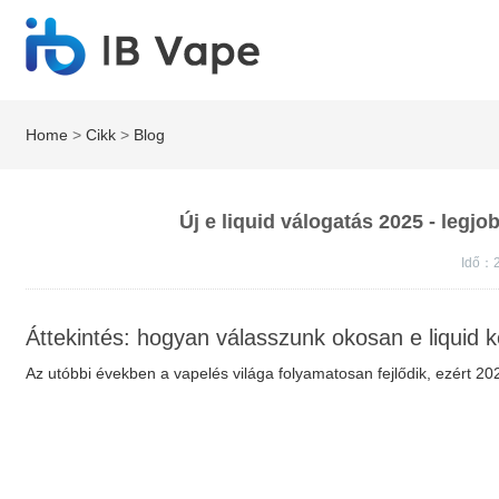
Home
>
Cikk
>
Blog
Új e liquid válogatás 2025 - legjo
Idő：
Áttekintés: hogyan válasszunk okosan e liquid
Az utóbbi években a vapelés világa folyamatosan fejlődik, ezért 2