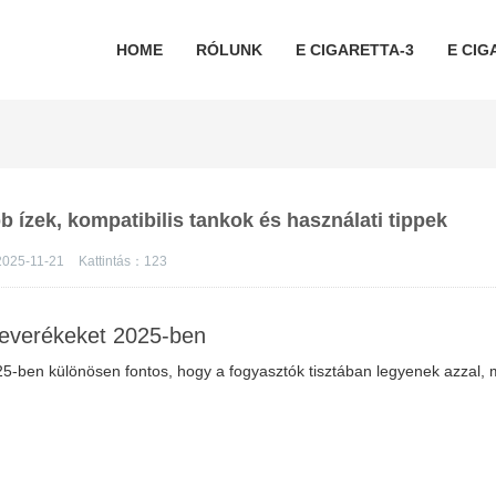
HOME
RÓLUNK
E CIGARETTA-3
E CIG
bb ízek, kompatibilis tankok és használati tippek
2025-11-21
Kattintás：
123
 keverékeket 2025-ben
025-ben különösen fontos, hogy a fogyasztók tisztában legyenek azzal, 