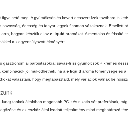
 figyelhető meg. A gyümölcsös és kevert desszert ízek továbbra is ked
 a savasság, édesség és fanyar jegyek finoman váltakoznak. Emellett nő
arra, hogyan készítik el az
e liquid
aromákat. A mentolos és frissítő ita
csökkel a kiegyensúlyozott élményért.
ikus gasztronómiai párosításokra: savas-friss gyümölcsök + krémes dess
a kombinációk jól működhetnek, ha a
e liquid
aroma töménysége és a
kokat választani, hogy megtapasztald, mely variációk válnak be hossz
szunk
-lung) tankok általában magasabb PG-t és nikotin sót preferálnak, mí
levegőzése és az eszköz által leadott teljesítmény mind meghatározó té