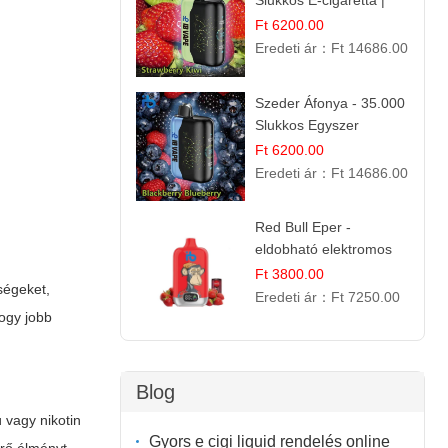
Slukkos E-cigaretta |
IBVape Bar Friss
Ft 6200.00
Gyümölcs Ízek
Eredeti ár：
Ft 14686.00
Szeder Áfonya - 35.000
Slukkos Egyszer
Használatos E-cigaretta
Ft 6200.00
| Prémium Ízélmény
Eredeti ár：
Ft 14686.00
Red Bull Eper -
eldobható elektromos
cigi | Energizáló
Ft 3800.00
ségeket,
Gyümölcs Íz
Eredeti ár：
Ft 7250.00
hogy jobb
Blog
 vagy nikotin
Gyors e cigi liquid rendelés online