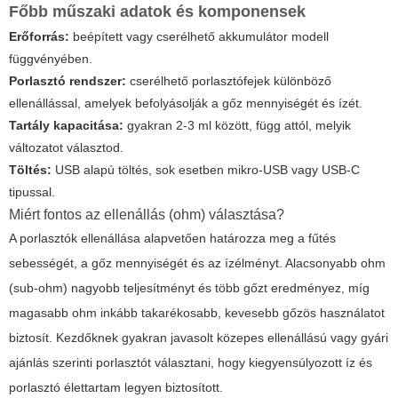
Főbb műszaki adatok és komponensek
Erőforrás:
beépített vagy cserélhető akkumulátor modell
függvényében.
Porlasztó rendszer:
cserélhető porlasztófejek különböző
ellenállással, amelyek befolyásolják a gőz mennyiségét és ízét.
Tartály kapacitása:
gyakran 2-3 ml között, függ attól, melyik
változatot választod.
Töltés:
USB alapú töltés, sok esetben mikro-USB vagy USB-C
tipussal.
Miért fontos az ellenállás (ohm) választása?
A porlasztók ellenállása alapvetően határozza meg a fűtés
sebességét, a gőz mennyiségét és az ízélményt. Alacsonyabb ohm
(sub-ohm) nagyobb teljesítményt és több gőzt eredményez, míg
magasabb ohm inkább takarékosabb, kevesebb gőzös használatot
biztosít. Kezdőknek gyakran javasolt közepes ellenállású vagy gyári
ajánlás szerinti porlasztót választani, hogy kiegyensúlyozott íz és
porlasztó élettartam legyen biztosított.