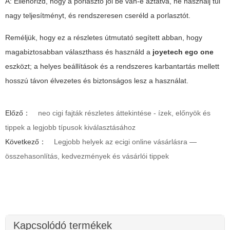
A: Ellenőrizd, hogy a porlasztó jól be van-e áztatva, ne használj túl
nagy teljesítményt, és rendszeresen cseréld a porlasztót.
Reméljük, hogy ez a részletes útmutató segített abban, hogy
magabiztosabban választhass és használd a
joyetech ego one
eszközt; a helyes beállítások és a rendszeres karbantartás mellett
hosszú távon élvezetes és biztonságos lesz a használat.
Előző：
neo cigi fajták részletes áttekintése - ízek, előnyök és
tippek a legjobb típusok kiválasztásához
Következő：
Legjobb helyek az ecigi online vásárlásra —
összehasonlítás, kedvezmények és vásárlói tippek
Kapcsolódó termékek