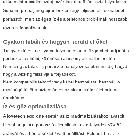
akkumulátor csatlakozás), szárítás, újratöltés tiszta folyadékkal.
Soha ne próbálj meg újraéleszteni egy teljesen elhasználódott
porlasztót, mert az égett íz és a telefonos problémák hosszabb
távon is fennállhatnak.
Gyakori hibák és hogyan kerüld el őket
Túl gyors fűtés: ne nyomd folyamatosan a tűzgombot; adj időt a
porlasztónak hűlni, különösen alacsony ellenállás esetén.
Nem elég áztatás: új porlasztó behelyezése után mindig hagyd,
hogy a wicking felszívja a folyadékot.
Nem kompatibilis feltöltő vagy kábel használata: használj jó
minőségű töltőt a biztonság és az akkumulátor élettartama
érdekében.
Íz és gőz optimalizálása
A
joyetech ego one
esetén az íz maximalizálásához javasolt
finomhangolni a porlasztó ellenállását, az e-folyadék VG/PG
arányát és a hőmérséklet / watt beállítást. Például, ha az íz