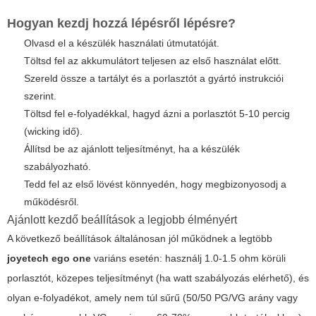
Hogyan kezdj hozzá lépésről lépésre?
Olvasd el a készülék használati útmutatóját.
Töltsd fel az akkumulátort teljesen az első használat előtt.
Szereld össze a tartályt és a porlasztót a gyártó instrukciói
szerint.
Töltsd fel e-folyadékkal, hagyd ázni a porlasztót 5-10 percig
(wicking idő).
Állítsd be az ajánlott teljesítményt, ha a készülék
szabályozható.
Tedd fel az első lövést könnyedén, hogy megbizonyosodj a
működésről.
Ajánlott kezdő beállítások a legjobb élményért
A következő beállítások általánosan jól működnek a legtöbb
joyetech ego one
variáns esetén: használj 1.0-1.5 ohm körüli
porlasztót, közepes teljesítményt (ha watt szabályozás elérhető), és
olyan e-folyadékot, amely nem túl sűrű (50/50 PG/VG arány vagy