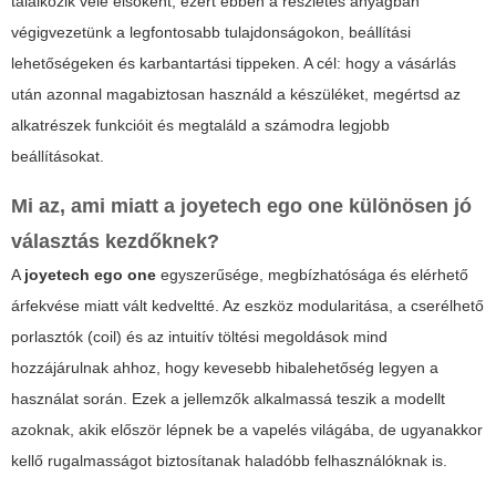
találkozik vele elsőként, ezért ebben a részletes anyagban
végigvezetünk a legfontosabb tulajdonságokon, beállítási
lehetőségeken és karbantartási tippeken. A cél: hogy a vásárlás
után azonnal magabiztosan használd a készüléket, megértsd az
alkatrészek funkcióit és megtaláld a számodra legjobb
beállításokat.
Mi az, ami miatt a
joyetech ego one
különösen jó
választás kezdőknek?
A
joyetech ego one
egyszerűsége, megbízhatósága és elérhető
árfekvése miatt vált kedveltté. Az eszköz modularitása, a cserélhető
porlasztók (coil) és az intuitív töltési megoldások mind
hozzájárulnak ahhoz, hogy kevesebb hibalehetőség legyen a
használat során. Ezek a jellemzők alkalmassá teszik a modellt
azoknak, akik először lépnek be a vapelés világába, de ugyanakkor
kellő rugalmasságot biztosítanak haladóbb felhasználóknak is.