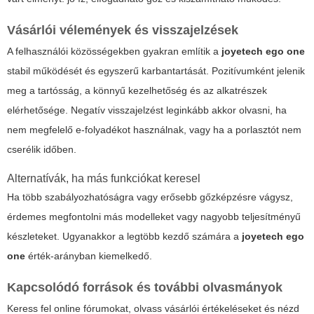
Vásárlói vélemények és visszajelzések
A felhasználói közösségekben gyakran említik a
joyetech ego one
stabil működését és egyszerű karbantartását. Pozitívumként jelenik
meg a tartósság, a könnyű kezelhetőség és az alkatrészek
elérhetősége. Negatív visszajelzést leginkább akkor olvasni, ha
nem megfelelő e-folyadékot használnak, vagy ha a porlasztót nem
cserélik időben.
Alternatívák, ha más funkciókat keresel
Ha több szabályozhatóságra vagy erősebb gőzképzésre vágysz,
érdemes megfontolni más modelleket vagy nagyobb teljesítményű
készleteket. Ugyanakkor a legtöbb kezdő számára a
joyetech ego
one
érték-arányban kiemelkedő.
Kapcsolódó források és további olvasmányok
Keress fel online fórumokat, olvass vásárlói értékeléseket és nézd