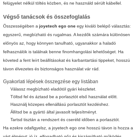
felügyelet nélkül töltés közben, és ne használd sérült kábellel.
Végső tanácsok és összefoglalás
Összességében a
joyetech ego one
egy kiváló belépő választás:
egyszerű, megbízható és rugalmas. A kezdők számára különösen
előnyös az, hogy könnyen tanulható, ugyanakkor a haladó
felhasználók is találnak benne finomhangolási lehetőséget. Ha
követed a fent leírt beállításokat és karbantartási tippeket, hosszú
távon élvezetes és biztonságos használat vár rád.
Gyakorlati lépések összegzése egy listában
Válassz megbízható eladótól gyári készletet.
Töltsd fel és áztasd be a porlasztót első használat előtt.
Használj közepes ellenállású porlasztót kezdéshez.
Állítsd be a gyártó által javasolt teljesítményt.
Tartsd tisztán a rendszert és cseréld időben a porlasztót.
Ha ezekre odafigyelsz, a
joyetech ego one
hosszú távon is hozza a
várt élményt: jó íz, elfogadható gőz és kiszámítható működés.