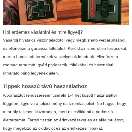
Hol érdemes vásárolni és mire figyelj?
Vásárolj hivatalos viszonteladótól vagy megbízható webáruházból,
és ellenőrizd a garancia feltételeit. Kerüld az ismeretlen forrásokat,
mert a hamisított termékek veszélyesek lehetnek. Ellenőrizd a
csomag tartalmát: gyári porlasztók, töltőkábel és használati
útmutató mind legyenek jelen.
Tippek hosszú távú használathoz
A porlasztót rendszeresen cseréld 1-4 hét között használattól
függően, figyelve a teljesítmény és ízromlás jeleit. Ne hagyd, hogy
a tartály teljesen kiszáradjon, mert ez csökkenti a porlasztó
élettartamát. Tartsd tisztán az érintkezéseket és az akkumulátort,
hogy megelőzd az oxidációt és az érintkezési hibákat.