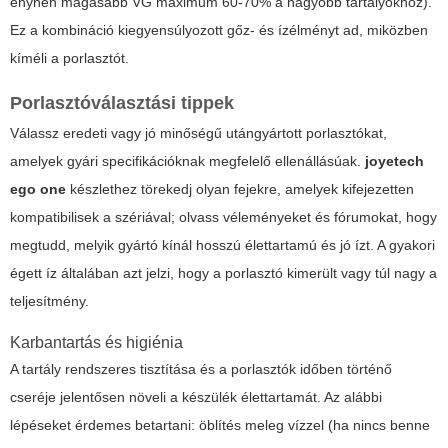
enyhén magasabb VG maximum 60-70% a nagyobb tartályokhoz).
Ez a kombináció kiegyensúlyozott gőz- és ízélményt ad, miközben
kíméli a porlasztót.
Porlasztóválasztási tippek
Válassz eredeti vagy jó minőségű utángyártott porlasztókat,
amelyek gyári specifikációknak megfelelő ellenállásúak.
joyetech
ego one
készlethez törekedj olyan fejekre, amelyek kifejezetten
kompatibilisek a szériával; olvass véleményeket és fórumokat, hogy
megtudd, melyik gyártó kínál hosszú élettartamú és jó ízt. A gyakori
égett íz általában azt jelzi, hogy a porlasztó kimerült vagy túl nagy a
teljesítmény.
Karbantartás és higiénia
A tartály rendszeres tisztítása és a porlasztók időben történő
cseréje jelentősen növeli a készülék élettartamát. Az alábbi
lépéseket érdemes betartani: öblítés meleg vízzel (ha nincs benne