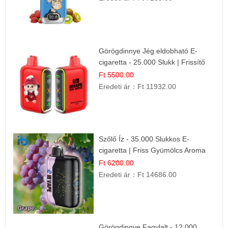
Görögdinnye Jég eldobható E-
cigaretta - 25.000 Slukk | Frissítő
Nyári Íz
Ft 5500.00
Eredeti ár：
Ft 11932.00
Szőlő Íz - 35.000 Slukkos E-
cigaretta | Friss Gyümölcs Aroma
Ft 6200.00
Eredeti ár：
Ft 14686.00
Görögdinnye Fagylalt - 12.000