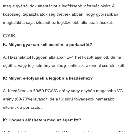
meg a gyártói dokumentációt a legfrissebb információkért. A
közösségi tapasztalatok segíthetnek abban, hogy gyorsabban
megtaláld a saját ízlésedhez legközelebb álló beállításokat.
GYIK
K: Milyen gyakran kell cserélni a porlasztót?
A: Használattól függően általában 1–4 hét között ajánlott, de ha
égett íz vagy teljesítményromlás jelentkezik, azonnal cserélni kell.
K: Milyen e-folyadék a legjobb a kezdéshez?
A: Kezdőknek a 50/50 PG/VG arány vagy enyhén magasabb VG
arány (60-70%) javasolt, de a túl sűrű folyadékok hamarabb
eltömítik a porlasztót.
K: Hogyan előzhetem meg az égett ízt?