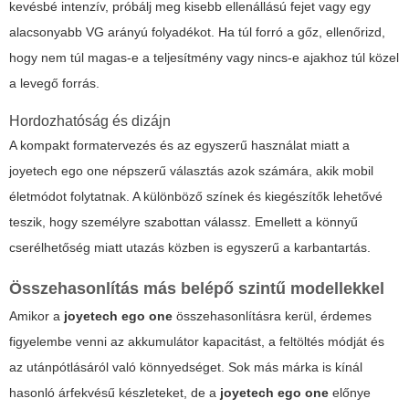
kevésbé intenzív, próbálj meg kisebb ellenállású fejet vagy egy
alacsonyabb VG arányú folyadékot. Ha túl forró a gőz, ellenőrizd,
hogy nem túl magas-e a teljesítmény vagy nincs-e ajakhoz túl közel
a levegő forrás.
Hordozhatóság és dizájn
A kompakt formatervezés és az egyszerű használat miatt a
joyetech ego one
népszerű választás azok számára, akik mobil
életmódot folytatnak. A különböző színek és kiegészítők lehetővé
teszik, hogy személyre szabottan válassz. Emellett a könnyű
cserélhetőség miatt utazás közben is egyszerű a karbantartás.
Összehasonlítás más belépő szintű modellekkel
Amikor a
joyetech ego one
összehasonlításra kerül, érdemes
figyelembe venni az akkumulátor kapacitást, a feltöltés módját és
az utánpótlásáról való könnyedséget. Sok más márka is kínál
hasonló árfekvésű készleteket, de a
joyetech ego one
előnye