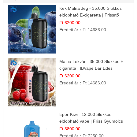
Kék Málna Jég - 35.000 Slukkos
eldobható E-cigaretta | Frissítő
Ízélmény
Ft 6200.00
Eredeti ár：
Ft 14686.00
Málna Lekvár - 35.000 Slukkos E-
cigaretta | IBVape Bar Édes
Gyümölcs Íz
Ft 6200.00
Eredeti ár：
Ft 14686.00
Eper-Kiwi - 12.000 Slukkos
eldobható vape | Friss Gyümölcs
Kombináció
Ft 3800.00
Eredeti ár：
Ft 7250.00