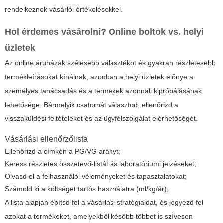
rendelkeznek vásárlói értékelésekkel.
Hol érdemes vásárolni? Online boltok vs. helyi
üzletek
Az online áruházak szélesebb választékot és gyakran részletesebb
termékleírásokat kínálnak; azonban a helyi üzletek előnye a
személyes tanácsadás és a termékek azonnali kipróbálásának
lehetősége. Bármelyik csatornát választod, ellenőrizd a
visszaküldési feltételeket és az ügyfélszolgálat elérhetőségét.
Vásárlási ellenőrzőlista
Ellenőrizd a címkén a PG/VG arányt;
Keress részletes összetevő-listát és laboratóriumi jelzéseket;
Olvasd el a felhasználói véleményeket és tapasztalatokat;
Számold ki a költséget tartós használatra (ml/kg/ár);
A lista alapján építsd fel a vásárlási stratégiaidat, és jegyezd fel
azokat a termékeket, amelyekből később többet is szívesen