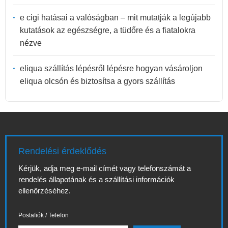
e cigi hatásai a valóságban – mit mutatják a legújabb
kutatások az egészségre, a tüdőre és a fiatalokra
nézve
eliqua szállítás lépésről lépésre hogyan vásároljon
eliqua olcsón és biztosítsa a gyors szállítás
Rendelési érdeklődés
Kérjük, adja meg e-mail címét vagy telefonszámát a
rendelés állapotának és a szállítási információk
ellenőrzéséhez.
Postafiók / Telefon