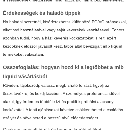
frissességének megőrzése mind hozzájárulnak a jobb élményhez.
Érdekességek és haladó tippek
Ha haladni szeretnél, kísérletezhetsz különböző PG/VG arányokkal,
nikotinsó használatával vagy saját keverékek készítésével. Fontos
azonban tudni, hogy a házi keverés kockázatokat is rejt, ezért
kezdőknek először javasolt kész, labor által bevizsgált
mlb liquid
termékeket választani.
Összefoglalás: hogyan hozd ki a legtöbbet a
mlb
liquid
vásárlásból
Röviden: tájékozódj, válassz megbízható forrást, figyelj az
összetevőkre, és kezdj kicsiben. A személyes preferencia idővel
alakul, így érdemes többféle ízt és profilt kipróbálni alacsony
kockázattal. A fenti ajánlásokat követve csökkentheted a csalódás
esélyét és növelheted a hosszú távú elégedettséget.
Gyakran ismételt hibák és hogyan kerüld el őket