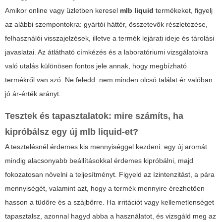
Amikor online vagy üzletben keresel
mlb liquid
termékeket, figyelj
az alábbi szempontokra: gyártói háttér, összetevők részletezése,
felhasználói visszajelzések, illetve a termék lejárati ideje és tárolási
javaslatai. Az átlátható címkézés és a laboratóriumi vizsgálatokra
való utalás különösen fontos jele annak, hogy megbízható
termékről van szó. Ne feledd: nem minden olcsó találat ér valóban
jó ár-érték arányt.
Tesztek és tapasztalatok: mire számíts, ha
kipróbálsz egy új
mlb liquid
-et?
A tesztelésnél érdemes kis mennyiséggel kezdeni: egy új aromát
mindig alacsonyabb beállításokkal érdemes kipróbálni, majd
fokozatosan növelni a teljesítményt. Figyeld az ízintenzitást, a pára
mennyiségét, valamint azt, hogy a termék mennyire érezhetően
hasson a tüdőre és a szájbőrre. Ha irritációt vagy kellemetlenséget
tapasztalsz, azonnal hagyd abba a használatot, és vizsgáld meg az