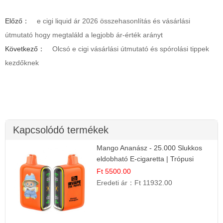
Előző：
e cigi liquid ár 2026 összehasonlítás és vásárlási
útmutató hogy megtaláld a legjobb ár-érték arányt
Következő：
Olcsó e cigi vásárlási útmutató és spórolási tippek
kezdőknek
Kapcsolódó termékek
Mango Ananász - 25.000 Slukkos
eldobható E-cigaretta | Trópusi
Ízélmény
Ft 5500.00
Eredeti ár：
Ft 11932.00