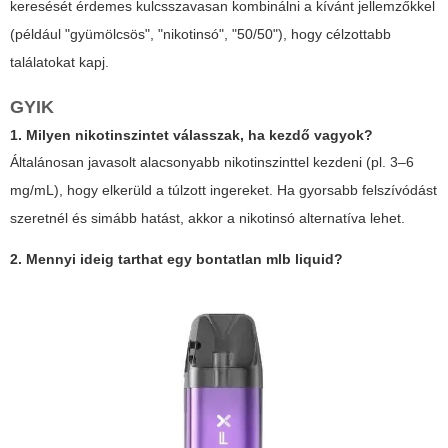
keresését érdemes kulcsszavasan kombinálni a kívánt jellemzőkkel
(például "gyümölcsös", "nikotinsó", "50/50"), hogy célzottabb
találatokat kapj.
GYIK
1. Milyen nikotinszintet válasszak, ha kezdő vagyok?
Általánosan javasolt alacsonyabb nikotinszinttel kezdeni (pl. 3–6
mg/mL), hogy elkerüld a túlzott ingereket. Ha gyorsabb felszívódást
szeretnél és simább hatást, akkor a nikotinsó alternatíva lehet.
2. Mennyi ideig tarthat egy bontatlan
mlb liquid
?