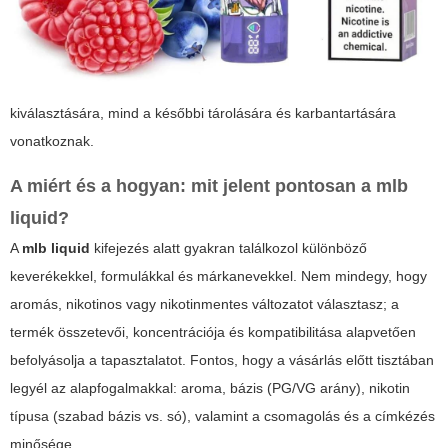
kiválasztására, mind a későbbi tárolására és karbantartására
vonatkoznak.
A
miért
és a
hogyan
: mit jelent pontosan a
mlb
liquid
?
A
mlb liquid
kifejezés alatt gyakran találkozol különböző
keverékekkel, formulákkal és márkanevekkel. Nem mindegy, hogy
aromás, nikotinos vagy nikotinmentes változatot választasz; a
termék összetevői, koncentrációja és kompatibilitása alapvetően
befolyásolja a tapasztalatot. Fontos, hogy a vásárlás előtt tisztában
legyél az alapfogalmakkal: aroma, bázis (PG/VG arány), nikotin
típusa (szabad bázis vs. só), valamint a csomagolás és a címkézés
minősége.