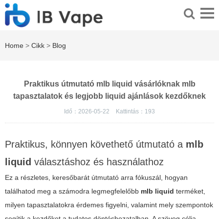
Home
>
Cikk
>
Blog
Praktikus útmutató mlb liquid vásárlóknak mlb
tapasztalatok és legjobb liquid ajánlások kezdőknek
Idő：2026-05-22
Kattintás：
193
Praktikus, könnyen követhető útmutató a
mlb
liquid
választáshoz és használathoz
Ez a részletes, keresőbarát útmutató arra fókuszál, hogyan
találhatod meg a számodra legmegfelelőbb
mlb liquid
terméket,
milyen tapasztalatokra érdemes figyelni, valamint mely szempontok
segítik a kezdőket a tudatos döntéshozatalban. A szöveg célja,