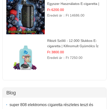
Egyszer Használatos E-cigaretta |
Prémium Ízélmény
Ft 6200.00
Eredeti ár：
Ft 14686.00
Ribizli Szőlő - 12.000 Slukkos E-
cigaretta | Kifinomult Gyümölcs Íz
Ft 3800.00
Eredeti ár：
Ft 7250.00
Blog
super 808 elektromos cigaretta részletes teszt és