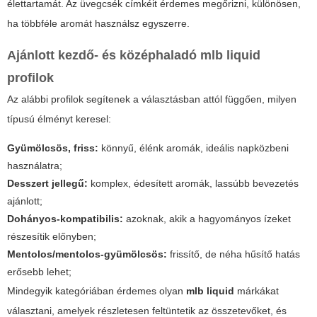
élettartamát. Az üvegcsék címkéit érdemes megőrizni, különösen,
ha többféle aromát használsz egyszerre.
Ajánlott kezdő- és középhaladó
mlb liquid
profilok
Az alábbi profilok segítenek a választásban attól függően, milyen
típusú élményt keresel:
Gyümölcsös, friss:
könnyű, élénk aromák, ideális napközbeni
használatra;
Desszert jellegű:
komplex, édesített aromák, lassúbb bevezetés
ajánlott;
Dohányos-kompatibilis:
azoknak, akik a hagyományos ízeket
részesítik előnyben;
Mentolos/mentolos-gyümölcsös:
frissítő, de néha hűsítő hatás
erősebb lehet;
Mindegyik kategóriában érdemes olyan
mlb liquid
márkákat
választani, amelyek részletesen feltüntetik az összetevőket, és