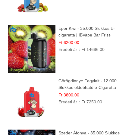
Eper Kiwi - 35.000 Slukkos E-
cigaretta | IBVape Bar Friss
Gyümölcs Ízek
Ft 6200.00
Eredeti ár：
Ft 14686.00
Görögdinnye Fagylalt - 12.000
Slukkos eldobható e-Cigaretta
Ft 3800.00
Eredeti ár：
Ft 7250.00
Szeder Áfonya - 35.000 Slukkos