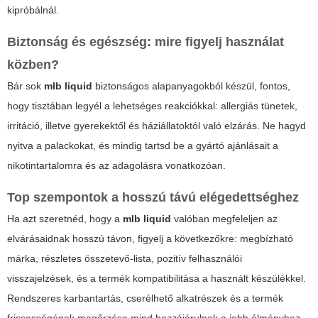
kipróbálnál.
Biztonság és egészség: mire figyelj használat
közben?
Bár sok
mlb liquid
biztonságos alapanyagokból készül, fontos,
hogy tisztában legyél a lehetséges reakciókkal: allergiás tünetek,
irritáció, illetve gyerekektől és háziállatoktól való elzárás. Ne hagyd
nyitva a palackokat, és mindig tartsd be a gyártó ajánlásait a
nikotintartalomra és az adagolásra vonatkozóan.
Top szempontok a hosszú távú elégedettséghez
Ha azt szeretnéd, hogy a
mlb liquid
valóban megfeleljen az
elvárásaidnak hosszú távon, figyelj a következőkre: megbízható
márka, részletes összetevő-lista, pozitív felhasználói
visszajelzések, és a termék kompatibilitása a használt készülékkel.
Rendszeres karbantartás, cserélhető alkatrészek és a termék