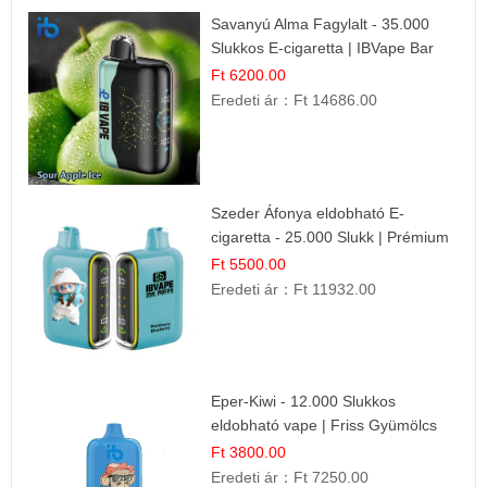
Savanyú Alma Fagylalt - 35.000
Slukkos E-cigaretta | IBVape Bar
Ft 6200.00
Eredeti ár：
Ft 14686.00
Szeder Áfonya eldobható E-
cigaretta - 25.000 Slukk | Prémium
Gyümölcs Íz
Ft 5500.00
Eredeti ár：
Ft 11932.00
Eper-Kiwi - 12.000 Slukkos
eldobható vape | Friss Gyümölcs
Kombináció
Ft 3800.00
Eredeti ár：
Ft 7250.00