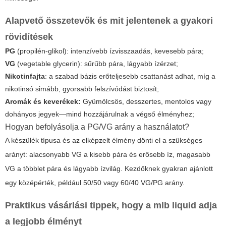
Alapvető összetevők és mit jelentenek a gyakori
rövidítések
PG
(propilén-glikol): intenzívebb ízvisszaadás, kevesebb pára;
VG
(vegetable glycerin): sűrűbb pára, lágyabb ízérzet;
Nikotinfajta
: a szabad bázis erőteljesebb csattanást adhat, míg a
nikotinsó simább, gyorsabb felszívódást biztosít;
Aromák és keverékek:
Gyümölcsös, desszertes, mentolos vagy
dohányos jegyek—mind hozzájárulnak a végső élményhez;
Hogyan befolyásolja a PG/VG arány a használatot?
A készülék típusa és az elképzelt élmény dönti el a szükséges
arányt: alacsonyabb VG a kisebb pára és erősebb íz, magasabb
VG a többlet pára és lágyabb ízvilág. Kezdőknek gyakran ajánlott
egy középérték, például 50/50 vagy 60/40 VG/PG arány.
Praktikus vásárlási tippek, hogy a
mlb liquid
adja
a legjobb élményt