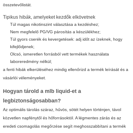
összetevőlistát.
Tipikus hibák, amelyeket kezdők elkövetnek
Túl magas nikotinszint választása a kezdéshez;
Nem megfelelő PG/VG párosítás a készülékhez;
Túl gyors cserék és kevergetések: adj időt az ízeknek, hogy
kifejlődjenek;
Olcsó, ismeretlen forrásból vett termékek használata
laboreredmény nélkül;
a fenti hibák elkerüléséhez mindig ellenőrizd a termék leírását és a
vásárlói véleményeket.
Hogyan tárold a
mlb liquid
-et a
legbiztonságosabban?
Az optimális tárolás száraz, hűvös, sötét helyen történjen, távol
közvetlen napfénytől és hőforrásoktól. A légmentes zárás és az
eredeti csomagolás megőrzése segít meghosszabbítani a termék