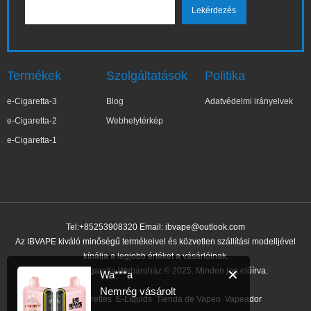
Termékek
Szolgáltatások
Politika
e-Cigaretta-3
Blog
Adatvédelmi irányelvek
e-Cigaretta-2
Webhelytérkép
e-Cigaretta-1
Tel:+85253908320 Email:
ibvape@outlook.com
Az IBVAPE kiváló minőségű termékeivel és közvetlen szállítási modelljével
kínálja a legjobb értéket a vásárlóinak.
IBVAPE E-cigaretta Webáruház © 2025. Minden jog előírva.
✕
Wa***a
Nemrég vásárolt
Link:
e-cigarettes
E-Liquids
Tienda de Vapeo
Vapeador