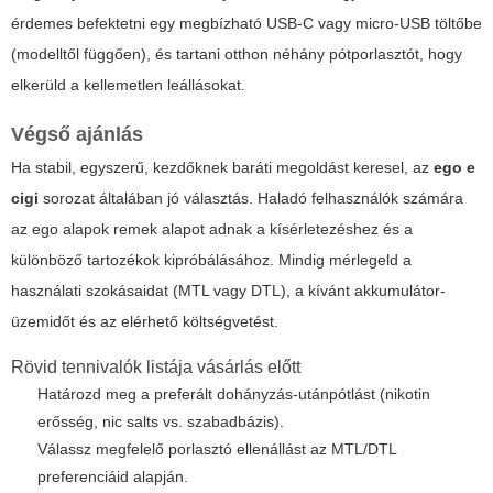
érdemes befektetni egy megbízható USB-C vagy micro-USB töltőbe
(modelltől függően), és tartani otthon néhány pótporlasztót, hogy
elkerüld a kellemetlen leállásokat.
Végső ajánlás
Ha stabil, egyszerű, kezdőknek baráti megoldást keresel, az
ego e
cigi
sorozat általában jó választás. Haladó felhasználók számára
az ego alapok remek alapot adnak a kísérletezéshez és a
különböző tartozékok kipróbálásához. Mindig mérlegeld a
használati szokásaidat (MTL vagy DTL), a kívánt akkumulátor-
üzemidőt és az elérhető költségvetést.
Rövid tennivalók listája vásárlás előtt
Határozd meg a preferált dohányzás-utánpótlást (nikotin
erősség, nic salts vs. szabadbázis).
Válassz megfelelő porlasztó ellenállást az MTL/DTL
preferenciáid alapján.