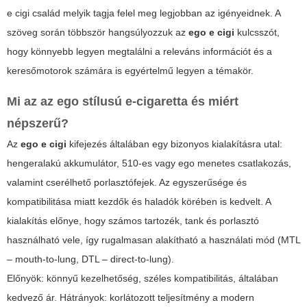
e cigi
család melyik tagja felel meg legjobban az igényeidnek. A
szöveg során többször hangsúlyozzuk az
ego e cigi
kulcsszót,
hogy könnyebb legyen megtalálni a releváns információt és a
keresőmotorok számára is egyértelmű legyen a témakör.
Mi az az ego stílusú e-cigaretta és miért
népszerű?
Az
ego e cigi
kifejezés általában egy bizonyos kialakításra utal:
hengeralakú akkumulátor, 510-es vagy ego menetes csatlakozás,
valamint cserélhető porlasztófejek. Az egyszerűsége és
kompatibilitása miatt kezdők és haladók körében is kedvelt. A
kialakítás előnye, hogy számos tartozék, tank és porlasztó
használható vele, így rugalmasan alakítható a használati mód (MTL
– mouth-to-lung, DTL – direct-to-lung).
Előnyök: könnyű kezelhetőség, széles kompatibilitás, általában
kedvező ár. Hátrányok: korlátozott teljesítmény a modern