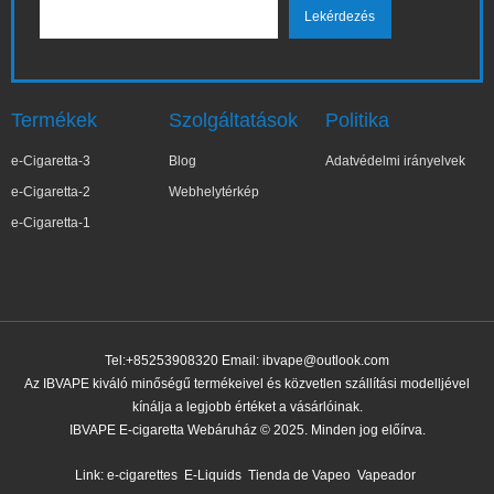
Termékek
Szolgáltatások
Politika
e-Cigaretta-3
Blog
Adatvédelmi irányelvek
e-Cigaretta-2
Webhelytérkép
e-Cigaretta-1
Tel:+85253908320 Email:
ibvape@outlook.com
Az IBVAPE kiváló minőségű termékeivel és közvetlen szállítási modelljével
kínálja a legjobb értéket a vásárlóinak.
IBVAPE E-cigaretta Webáruház © 2025. Minden jog előírva.
✕
Elż***ta
Nemrég vásárolt
Link:
e-cigarettes
E-Liquids
Tienda de Vapeo
Vapeador