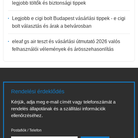
legjobb töltők és biztonsági tippek
Legjobb e cigi bolt Budapest vásárlási tippek - e cigi
bolt választás és árak a belvárosban
eleaf gs air teszt és vásárlási útmutató 2026 valós
felhasználói vélemények és árösszehasonlítás
Rendelési érdeklődés
Kérjük, adja meg e-mail címét vagy telefonszámát a
rendelés állapotának és a szállítási információk
ellenőrzéséhez.
Postafiók / Telefon