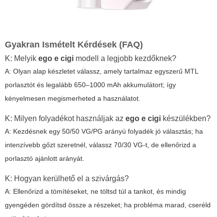
Gyakran Ismételt Kérdések (FAQ)
K: Melyik
ego e cigi
modell a legjobb kezdőknek?
A: Olyan alap készletet válassz, amely tartalmaz egyszerű MTL
porlasztót és legalább 650–1000 mAh akkumulátort; így
kényelmesen megismerheted a használatot.
K: Milyen folyadékot használjak az
ego e cigi
készülékben?
A: Kezdésnek egy 50/50 VG/PG arányú folyadék jó választás; ha
intenzívebb gőzt szeretnél, válassz 70/30 VG-t, de ellenőrizd a
porlasztó ajánlott arányát.
K: Hogyan kerülhető el a szivárgás?
A: Ellenőrizd a tömítéseket, ne töltsd túl a tankot, és mindig
gyengéden gördítsd össze a részeket; ha probléma marad, cseréld