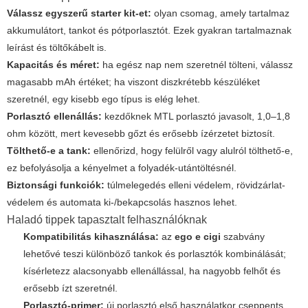
Válassz egyszerű starter kit-et:
olyan csomag, amely tartalmaz
akkumulátort, tankot és pótporlasztót. Ezek gyakran tartalmaznak
leírást és töltőkábelt is.
Kapacitás és méret:
ha egész nap nem szeretnél tölteni, válassz
magasabb mAh értéket; ha viszont diszkrétebb készüléket
szeretnél, egy kisebb ego típus is elég lehet.
Porlasztó ellenállás:
kezdőknek MTL porlasztó javasolt, 1,0–1,8
ohm között, mert kevesebb gőzt és erősebb ízérzetet biztosít.
Tölthető-e a tank:
ellenőrizd, hogy felülről vagy alulról tölthető-e,
ez befolyásolja a kényelmet a folyadék-utántöltésnél.
Biztonsági funkciók:
túlmelegedés elleni védelem, rövidzárlat-
védelem és automata ki-/bekapcsolás hasznos lehet.
Haladó tippek tapasztalt felhasználóknak
Kompatibilitás kihasználása:
az
ego e cigi
szabvány
lehetővé teszi különböző tankok és porlasztók kombinálását;
kísérletezz alacsonyabb ellenállással, ha nagyobb felhőt és
erősebb ízt szeretnél.
Porlasztó-primer:
új porlasztó első használatkor cseppents