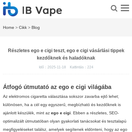
Home
>
Cikk
>
Blog
Részletes ego e cigi teszt, ego e cigi vásárlási tippek
kezdőknek és haladóknak
Idő：2025-11-18
Kattintás：
224
Átfogó útmutató az
ego e cigi
világába
Az elektromos cigaretta választása sokszor zavarba ejtő lehet;
különösen, ha a cél egy egyszerű, megbízható és kezdőknek is
ajánlott készülék, mint az
ego e cigi
. Ebben a részletes, SEO-
optimalizált útmutatóban olyan gyakorlati tanácsokat és tesztalapú
megfigyeléseket találsz, amelyek segítenek eldönteni, hogy az
ego