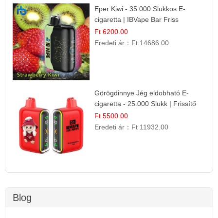
Eper Kiwi - 35.000 Slukkos E-
cigaretta | IBVape Bar Friss
Gyümölcs Ízek
Ft 6200.00
Eredeti ár：
Ft 14686.00
Görögdinnye Jég eldobható E-
cigaretta - 25.000 Slukk | Frissítő
Nyári Íz
Ft 5500.00
Eredeti ár：
Ft 11932.00
Blog