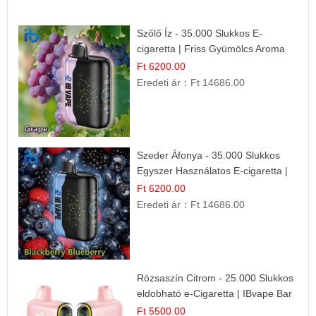
Szőlő Íz - 35.000 Slukkos E-
cigaretta | Friss Gyümölcs Aroma
Ft 6200.00
Eredeti ár：
Ft 14686.00
Szeder Áfonya - 35.000 Slukkos
Egyszer Használatos E-cigaretta |
Prémium Ízélmény
Ft 6200.00
Eredeti ár：
Ft 14686.00
Rózsaszín Citrom - 25.000 Slukkos
eldobható e-Cigaretta | IBvape Bar
Ft 5500.00