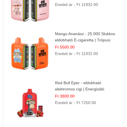
Eredeti ár：
Ft 11932.00
Mango Ananász - 25.000 Slukkos
eldobható E-cigaretta | Trópusi
Ízélmény
Ft 5500.00
Eredeti ár：
Ft 11932.00
Red Bull Eper - eldobható
elektromos cigi | Energizáló
Gyümölcs Íz
Ft 3800.00
Eredeti ár：
Ft 7250.00