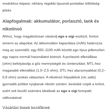
modokhoz képest, néhány régebbi típusnál pontatlan töltöttség-
jelzés.
Alapfogalmak: akkumulátor, porlasztó, tank és
nikotinsó
Ahhoz, hogy magabiztosan vásárolj
ego e cigi
eszközt, fontos
ismerni az alapokat. Az akkumulátor kapacitása (mAh) határozza
meg az üzemidőt; egy 650–1100 mAh közötti ego típus jellemzően
egy napos normál használatot biztosít. A porlasztó ellenállása
(ohm) befolyásolja a gőz mennyiségét és ízintenzitást; MTL-hez
magasabb ellenállást (1,0–2,5 ohm), DTL-hez alacsonyabbat (0,2–
0,8 ohm) szokás választani. A nikotinsó folyadékok (nic salts)
gyorsabb pótlást nyújtanak nikotin szinten, kevésbé csípik a torkot,
ezért sok kezdő számára ideálisak az
ego e cigi
kompakt
változataival.
Vásárlási tippek kezdőknek