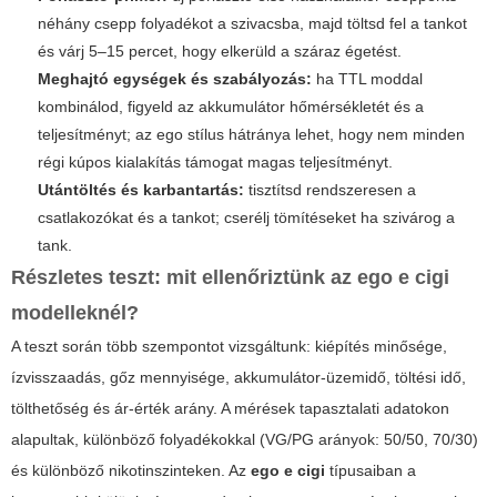
néhány csepp folyadékot a szivacsba, majd töltsd fel a tankot
és várj 5–15 percet, hogy elkerüld a száraz égetést.
Meghajtó egységek és szabályozás:
ha TTL moddal
kombinálod, figyeld az akkumulátor hőmérsékletét és a
teljesítményt; az ego stílus hátránya lehet, hogy nem minden
régi kúpos kialakítás támogat magas teljesítményt.
Utántöltés és karbantartás:
tisztítsd rendszeresen a
csatlakozókat és a tankot; cserélj tömítéseket ha szivárog a
tank.
Részletes teszt: mit ellenőriztünk az
ego e cigi
modelleknél?
A teszt során több szempontot vizsgáltunk: kiépítés minősége,
ízvisszaadás, gőz mennyisége, akkumulátor-üzemidő, töltési idő,
tölthetőség és ár-érték arány. A mérések tapasztalati adatokon
alapultak, különböző folyadékokkal (VG/PG arányok: 50/50, 70/30)
és különböző nikotinszinteken. Az
ego e cigi
típusaiban a