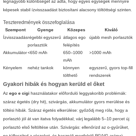
legnagyobb különbséget az adta, hogy egyes egységek mennyire
képesek stabil ízvisszaadást biztosítani alacsony töltöttségi szinten.
Teszteredmények összefoglalása
Szempont
Gyenge
Közepes
Kiváló
Ízvisszaadás
régebbi egyszerű
átlagos ego
újabb mesh porlasztók
porlasztók
felépítés
Akkumulátor
<650 mAh
650–1000
>1000 mAh
mAh
Kényelem
nehéz tankok
könnyen
egyszerű, gyors top-fill
tölthető
rendszerek
Gyakori hibák és hogyan kerüld el őket
Az
ego e cigi
használatakor előforduló leggyakoribb problémák:
száraz égetés (dry hit), szivárgás, akkumulátor gyors merülése és
töltési hibák. Száraz égetés elkerülése: győződj meg róla, hogy a
porlasztó jól át van itatva folyadékkal; várj legalább 5–10 percet új
porlasztó első feltöltése után. Szivárgás: ellenőrizd az o-gyűrűket,
ne túlfeszítsd a részeket, és használj megfelelő PG/VG arányú