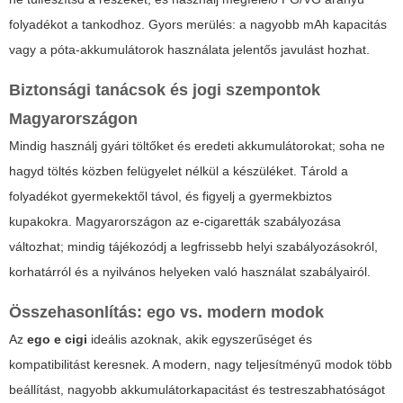
folyadékot a tankodhoz. Gyors merülés: a nagyobb mAh kapacitás
vagy a póta-akkumulátorok használata jelentős javulást hozhat.
Biztonsági tanácsok és jogi szempontok
Magyarországon
Mindig használj gyári töltőket és eredeti akkumulátorokat; soha ne
hagyd töltés közben felügyelet nélkül a készüléket. Tárold a
folyadékot gyermekektől távol, és figyelj a gyermekbiztos
kupakokra. Magyarországon az e-cigaretták szabályozása
változhat; mindig tájékozódj a legfrissebb helyi szabályozásokról,
korhatárról és a nyilvános helyeken való használat szabályairól.
Összehasonlítás: ego vs. modern modok
Az
ego e cigi
ideális azoknak, akik egyszerűséget és
kompatibilitást keresnek. A modern, nagy teljesítményű modok több
beállítást, nagyobb akkumulátorkapacitást és testreszabhatóságot