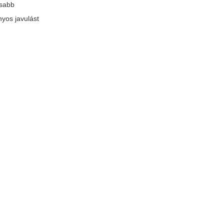
osabb
nyos javulást