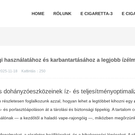
HOME
RÓLUNK
E CIGARETTA-3
E CIG
cigi használatához és karbantartásához a legjobb ízél
2025-11-18
Kattintás：
250
us dohányzóeszközeinek íz- és teljesítményoptimal
n részletesen foglalkozunk azzal, hogyan lehet a legtöbbet kihozni egy
- és porlasztóápoláson át a tárolási és biztonsági tippekig. A tartalom c
ználónak — a kezdőtől a haladó vape-rajongóig —, miközben megőrzün
fogalmakat, a részletes beállításokat, és a hibakeresési lépéseket. A c