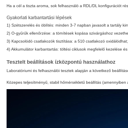
Ha a cél a tiszta aroma, sok felhasználó a RDL/DL konfigurációt rés
Gyakorlati karbantartási lépések
1) Szétszerelés és öblítés: minden 3-7 napban javasolt a tartály k
2) O-gyűrűk ellenőrzése: a tömítések kopása szivárgáshoz vezethe
3) Kapcsolódó csatlakozók tisztítása: a 510 csatlakozó oxidálódhat; 
4) Akkumulátor karbantartás: töltési ciklusok megfelelő kezelése és 
Tesztelt beállítások ízközpontú használathoz
Laboratóriumi és felhasználói tesztek alapján a következő beállítás
Közepes teljesítményű, stabil hőmérsékletű beállítás (amennyiben a