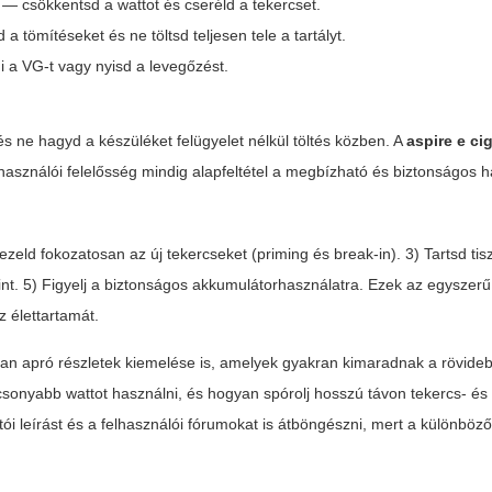
a — csökkentsd a wattot és cseréld a tekercset.
a tömítéseket és ne töltsd teljesen tele a tartályt.
 a VG-t vagy nyisd a levegőzést.
 és ne hagyd a készüléket felügyelet nélkül töltés közben. A
aspire e cig
elhasználói felelősség mindig alapfeltétel a megbízható és biztonságos 
eld fokozatosan az új tekercseket (priming és break-in). 3) Tartsd tisz
int. 5) Figyelj a biztonságos akkumulátorhasználatra. Ezek az egyszer
 élettartamát.
lyan apró részletek kiemelése is, amelyek gyakran kimaradnak a rövide
onyabb wattot használni, és hogyan spórolj hosszú távon tekercs- és 
ói leírást és a felhasználói fórumokat is átböngészni, mert a különböz