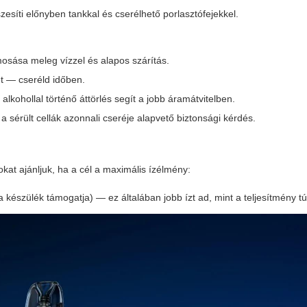
zesíti előnyben tankkal és cserélhető porlasztófejekkel.
imosása meleg vízzel és alapos szárítás.
t — cseréld időben.
alkohollal történő áttörlés segít a jobb áramátvitelben.
a sérült cellák azonnali cseréje alapvető biztonsági kérdés.
okat ajánljuk, ha a cél a maximális ízélmény:
 készülék támogatja) — ez általában jobb ízt ad, mint a teljesítmény t