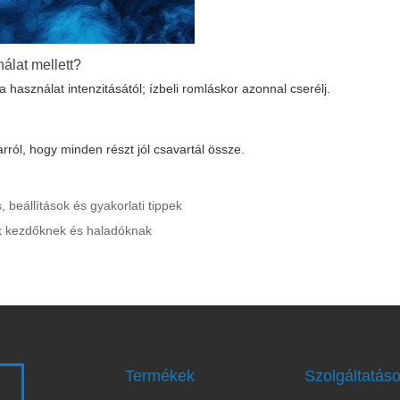
nálat mellett?
 használat intenzitásától; ízbeli romláskor azonnal cserélj.
 arról, hogy minden részt jól csavartál össze.
 beállítások és gyakorlati tippek
pek kezdőknek és haladóknak
Termékek
Szolgáltatás