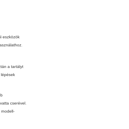
i
eszközök
használathoz.
tán a tartályt
ű lépések
bb
vatta cserével.
ő modell-