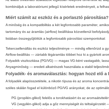
kombináljuk a laboratóriumi jellegű kísérletek eredményeit, a felha
Miért számít az eszköz és a porlasztó párosítása?
A
minőség
és a kompatibilitás a két legfontosabb paraméter, amik
tartomány és az áramlás (airflow) beállítása közvetlenül befolyáso
listában összegyűjtöttük a legfontosabb párosítási szempontokat:
Tekercsellenállás és eszköz teljesítménye — mindig ellenőrizd a gyá
Airflow-beállítás — zártabb légáramlás többet hoz ki a gyártott ar
Folyadék viszkozitása (PG/VG) — magas VG-ként vastagabb, lassabb
Anyagminőség — eredeti alkatrészek használata a stabil teljesítm
Folyadék- és aromaválasztás: hogyan hozd elő a 
A folyadék alapösszetétele, a nikotin típusa és az aroma koncent
széles skálán fogad el különböző PG/VG arányokat, de az optimál
PG (propilén-glikol) felelős a torokhatásért és az aromaátvitel
VG (vegyilén-glikol) adja a gőz mennyiségét és teltségérzet