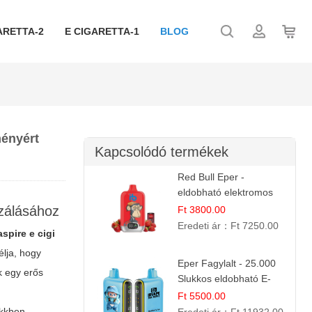
ARETTA-2
E CIGARETTA-1
BLOG
ményért
Kapcsolódó termékek
Red Bull Eper -
eldobható elektromos
cigi | Energizáló
izálásához
Ft 3800.00
Gyümölcs Íz
Eredeti ár：
Ft 7250.00
aspire e cigi
élja, hogy
Eper Fagylalt - 25.000
k egy erős
Slukkos eldobható E-
cigaretta | Édes
Ft 5500.00
Desszert Íz
ikkben