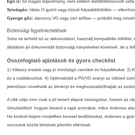
Égő íz:
túl magas teljesítmény, nem kellően betöltött/elszívott vatt
Szivárgás:
hibás O-gyűrű vagy túlzott folyadékfeltöltés — ellenőrizd 
Gyenge gőz:
alacsony VG vagy zárt airflow — próbáld meg növelni
Biztonsági figyelmeztetések
Soha ne terheld túl az akkumulátort, használj kompatibilis töltőket,
általában jól dokumentált biztonsági irányelveket követnek, de a f
Összefoglaló ajánlások és gyors checklist
1) Válassz eredeti vagy jó minőségű cseréket és folyadékokat. 2) Kez
és a csatlakozókat. 4) Optimalizáld a PG/VG arányt az ízlésed szer
jelentősen növelhetik az élményt és meghosszabbíthatják az eszköz
A cikk célja nem csak a jól ismert alapok összegzése, hanem az o
útmutatókból: hogyan keverd a saját aromákat, mikor érdemes alacs
Ha konkrét Aspire-modellhez keresel beállításokat, érdemes a gyárt
sorozatok között lehetnek jelentős eltérések.