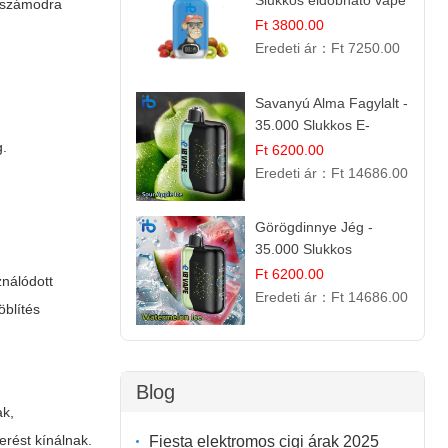
Slukkos eldobható vape
a számodra
| Friss Gyümölcs
Ft 3800.00
Kombináció
Eredeti ár：
Ft 7250.00
Savanyú Alma Fagylalt -
35.000 Slukkos E-
cigaretta | IBVape Bar
g.
Ft 6200.00
Eredeti ár：
Ft 14686.00
Görögdinnye Jég -
35.000 Slukkos
eldobható vape |
Ft 6200.00
ználódott
IBVape Bar Frissítő
Eredeti ár：
Ft 14686.00
öblítés
Nyári Íz
Blog
ak,
erést kínálnak.
Fiesta elektromos cigi árak 2025