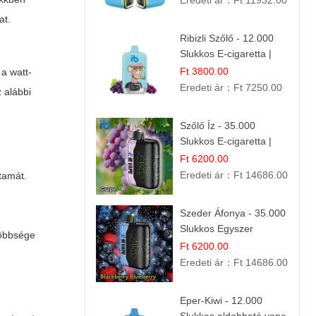
Eredeti ár：
Ft 11932.00
at.
Ribizli Szőlő - 12.000
Slukkos E-cigaretta |
Kifinomult Gyümölcs Íz
Ft 3800.00
 a watt-
Eredeti ár：
Ft 7250.00
 alábbi
Szőlő Íz - 35.000
Slukkos E-cigaretta |
Friss Gyümölcs Aroma
Ft 6200.00
Eredeti ár：
Ft 14686.00
tamát.
Szeder Áfonya - 35.000
Slukkos Egyszer
öbbsége
Használatos E-cigaretta
Ft 6200.00
| Prémium Ízélmény
Eredeti ár：
Ft 14686.00
Eper-Kiwi - 12.000