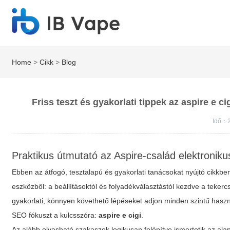
Home
>
Cikk
>
Blog
Friss teszt és gyakorlati tippek az aspire e 
Idő：
Praktikus útmutató az Aspire-család elektronik
Ebben az átfogó, tesztalapú és gyakorlati tanácsokat nyújtó cikkbe
eszközből: a beállításoktól és folyadékválasztástól kezdve a tekercs
gyakorlati, könnyen követhető lépéseket adjon minden szintű has
SEO fókuszt a kulcsszóra:
aspire e cigi
.
Az alább olvasható szakaszok logikusan felépítve ismertetik az alap