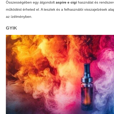
Összességében egy átgondolt
aspire e cigi
használat és rendszer
működést érheted el. A tesztek és a felhasználói visszajelzések al
az ízélményben.
GYIK