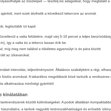
efolyásolhatják az összképet — tesztelj kis adagokkal, hogy megtaláld 
jánlott, mert ezek átvihetik a következő tekercsre az aromát.
b, legtisztább ízt kapd:
vetlenül a vatta felületére, majd várj 5-10 percet a teljes beszívódási
n), így a vatta és a tekercs lassan érik be.
sd, míg meg nem találod a tökéletes egyensúlyt íz és pára között.
rüld az ízkavarokat.
álati intenzitás, teljesítményszint. Általános szabályként a régi, elhas
n füstös aromával. A takarékos megoldások közé tartozik a rendszeres 
tta alkalmazása minőségi gyártótól.
e kínálatában
 tankrendszerek közötti különbségeket. A podok általában kompaktabb
ú használatra; a tankok nagyobb testreszabhatóságot és erősebb ízkiny