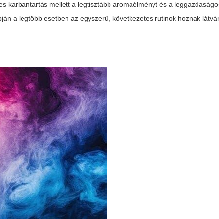
es karbantartás mellett a legtisztább aromaélményt és a leggazdaság
apján a legtöbb esetben az egyszerű, következetes rutinok hoznak látvá