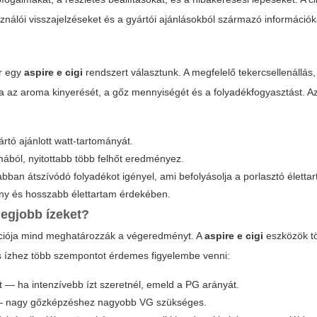
sználói visszajelzéseket és a gyártói ajánlásokból származó információk
or egy
aspire e cigi
rendszert választunk. A megfelelő tekercsellenállás,
lja az aroma kinyerését, a gőz mennyiségét és a folyadékfogyasztást. Az
rtó ajánlott watt-tartományát.
omából, nyitottabb több felhőt eredményez.
an átszívódó folyadékot igényel, ami befolyásolja a porlasztó élettar
ény és hosszabb élettartam érdekében.
legjobb ízeket?
rációja mind meghatározzák a végeredményt. A
aspire e cigi
eszközök t
is ízhez több szempontot érdemes figyelembe venni:
ért — ha intenzívebb ízt szeretnél, emeld a PG arányát.
ét — nagy gőzképzéshez nagyobb VG szükséges.