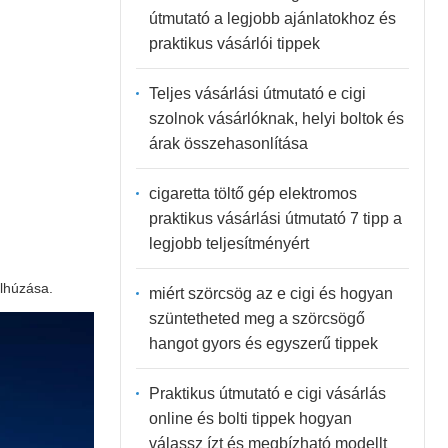
útmutató a legjobb ajánlatokhoz és
praktikus vásárlói tippek
Teljes vásárlási útmutató e cigi
szolnok vásárlóknak, helyi boltok és
árak összehasonlítása
cigaretta töltő gép elektromos
praktikus vásárlási útmutató 7 tipp a
legjobb teljesítményért
úlhúzása.
miért szörcsög az e cigi és hogyan
szüntetheted meg a szörcsögő
hangot gyors és egyszerű tippek
Praktikus útmutató e cigi vásárlás
online és bolti tippek hogyan
válassz ízt és megbízható modellt