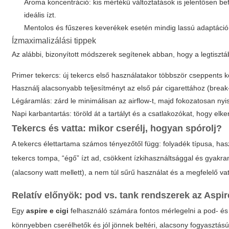
Aroma koncentráció: kis mértékű változtatások is jelentősen b
ideális ízt.
Mentolos és fűszeres keverékek esetén mindig lassú adaptáció a
Ízmaximalizálási tippek
Az alábbi, bizonyított módszerek segítenek abban, hogy a legtisztáb
Primer tekercs: új tekercs első használatakor többször cseppents köz
Használj alacsonyabb teljesítményt az első pár cigarettához (break-i
Légáramlás: zárd le minimálisan az airflow-t, majd fokozatosan nyi
Napi karbantartás: töröld át a tartályt és a csatlakozókat, hogy elke
Tekercs és vatta: mikor cserélj, hogyan spórolj?
A tekercs élettartama számos tényezőtől függ: folyadék típusa, haszn
tekercs tompa, “égő” ízt ad, csökkent ízkihasználtsággal és gyakra
(alacsony watt mellett), a nem túl sűrű használat és a megfelelő va
Relatív előnyök: pod vs. tank rendszerek az Aspir
Egy
aspire e cigi
felhasználó számára fontos mérlegelni a pod- és
könnyebben cserélhetők és jól jönnek beltéri, alacsony fogyasztás