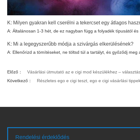
K: Milyen gyakran kell cserélni a tekercset egy átlagos hasz
A: Általánosan 1-3 hét, de ez nagyban függ a folyadék típusától és a
K: Mi a legegyszerűbb módja a szivárgás elkerülésének?
A: Ellenőrizd a tömítéseket, ne töltsd túl a tartályt, és győződj meg
Előző：
Vásárlási útmutató az e cigi mod készülékhez – választás,
Következő：
Részletes ego e cigi teszt, ego e cigi vásárlási tip
Rendelési érdeklődés