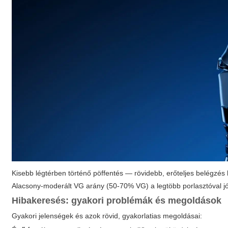
Kisebb légtérben történő pöffentés — rövidebb, erőteljes belégzés
Alacsony-moderált VG arány (50-70% VG) a legtöbb porlasztóval jó 
Hibakeresés: gyakori problémák és megoldások
Gyakori jelenségek és azok rövid, gyakorlatias megoldásai: