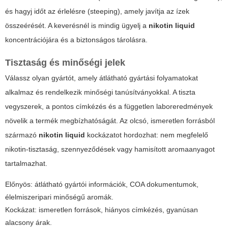
és hagyj időt az érlelésre (steeping), amely javítja az ízek
összeérését. A keverésnél is mindig ügyelj a
nikotin liquid
koncentrációjára és a biztonságos tárolásra.
Tisztaság és minőségi jelek
Válassz olyan gyártót, amely átlátható gyártási folyamatokat
alkalmaz és rendelkezik minőségi tanúsítványokkal. A tiszta
vegyszerek, a pontos címkézés és a független laboreredmények
növelik a termék megbízhatóságát. Az olcsó, ismeretlen forrásból
származó
nikotin liquid
kockázatot hordozhat: nem megfelelő
nikotin-tisztaság, szennyeződések vagy hamisított aromaanyagot
tartalmazhat.
Előnyös: átlátható gyártói információk, COA dokumentumok,
élelmiszeripari minőségű aromák.
Kockázat: ismeretlen források, hiányos címkézés, gyanúsan
alacsony árak.