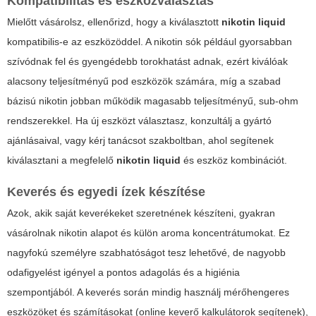
Kompatibilitás és eszközválasztás
Mielőtt vásárolsz, ellenőrizd, hogy a kiválasztott
nikotin liquid
kompatibilis-e az eszközöddel. A nikotin sók például gyorsabban
szívódnak fel és gyengédebb torokhatást adnak, ezért kiválóak
alacsony teljesítményű pod eszközök számára, míg a szabad
bázisú nikotin jobban működik magasabb teljesítményű, sub-ohm
rendszerekkel. Ha új eszközt választasz, konzultálj a gyártó
ajánlásaival, vagy kérj tanácsot szakboltban, ahol segítenek
kiválasztani a megfelelő
nikotin liquid
és eszköz kombinációt.
Keverés és egyedi ízek készítése
Azok, akik saját keverékeket szeretnének készíteni, gyakran
vásárolnak nikotin alapot és külön aroma koncentrátumokat. Ez
nagyfokú személyre szabhatóságot tesz lehetővé, de nagyobb
odafigyelést igényel a pontos adagolás és a higiénia
szempontjából. A keverés során mindig használj mérőhengeres
eszközöket és számításokat (online keverő kalkulátorok segítenek),