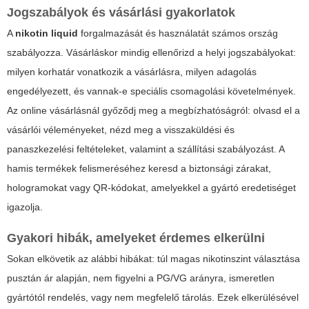
Jogszabályok és vásárlási gyakorlatok
A
nikotin liquid
forgalmazását és használatát számos ország
szabályozza. Vásárláskor mindig ellenőrizd a helyi jogszabályokat:
milyen korhatár vonatkozik a vásárlásra, milyen adagolás
engedélyezett, és vannak-e speciális csomagolási követelmények.
Az online vásárlásnál győződj meg a megbízhatóságról: olvasd el a
vásárlói véleményeket, nézd meg a visszaküldési és
panaszkezelési feltételeket, valamint a szállítási szabályozást. A
hamis termékek felismeréséhez keresd a biztonsági zárakat,
hologramokat vagy QR-kódokat, amelyekkel a gyártó eredetiséget
igazolja.
Gyakori hibák, amelyeket érdemes elkerülni
Sokan elkövetik az alábbi hibákat: túl magas nikotinszint választása
pusztán ár alapján, nem figyelni a PG/VG arányra, ismeretlen
gyártótól rendelés, vagy nem megfelelő tárolás. Ezek elkerülésével