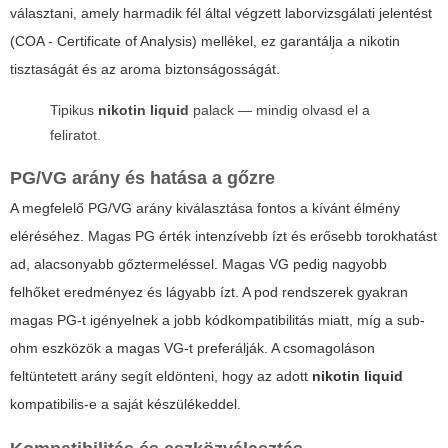
választani, amely harmadik fél által végzett laborvizsgálati jelentést
(COA - Certificate of Analysis) mellékel, ez garantálja a nikotin
tisztaságát és az aroma biztonságosságát.
Tipikus
nikotin liquid
palack — mindig olvasd el a
feliratot.
PG/VG arány és hatása a gőzre
A megfelelő PG/VG arány kiválasztása fontos a kívánt élmény
eléréséhez. Magas PG érték intenzívebb ízt és erősebb torokhatást
ad, alacsonyabb gőztermeléssel. Magas VG pedig nagyobb
felhőket eredményez és lágyabb ízt. A pod rendszerek gyakran
magas PG-t igényelnek a jobb kódkompatibilitás miatt, míg a sub-
ohm eszközök a magas VG-t preferálják. A csomagoláson
feltüntetett arány segít eldönteni, hogy az adott
nikotin liquid
kompatibilis-e a saját készülékeddel.