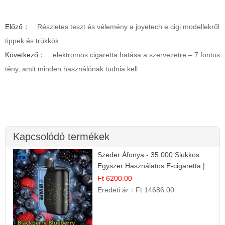
Előző：
Részletes teszt és vélemény a joyetech e cigi modellekről
tippek és trükkök
Következő：
elektromos cigaretta hatása a szervezetre – 7 fontos
tény, amit minden használónak tudnia kell
Kapcsolódó termékek
Szeder Áfonya - 35.000 Slukkos
Egyszer Használatos E-cigaretta |
Prémium Ízélmény
Ft 6200.00
Eredeti ár：
Ft 14686.00