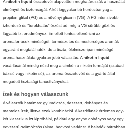
A
nikotin liquid
összetevői alapvetően meghatározzák a használat
élményét és biztonságát. A két leggyakoribb hordozóanyag a
propilén-glikol (PG) és a növényi glicerin (VG). A PG intenzívebb
ízhordozó és "torokhatás" érzést ad, míg a VG sűrűbb gőzt és
lágyabb ízt eredményez. Emellett fontos ellenőrizni az
aromaforrások minőségét: természetes és mesterséges aromák
egyaránt megtalálhatók, de a tiszta, élelmiszeripari minőségű
aroma használata gyakran jobb választás. A
nikotin liquid
vásárlásánál mindig nézd meg a címkén a nikotin formáját (szabad
bázisú vagy nikotin só), az aroma összetevőit és a gyártó által
megadott tisztasági tanúsítványokat.
Ízek és hogyan válasszunk
A választék hatalmas: gyümölcsös, desszert, dohányos és
mentolos ízek, illetve ezek kombinációi. A kezdőknek érdemes egy-
két klasszikus ízt kipróbálni, például egy enyhe dohányos vagy egy
egyszerű gyümölcsös (alma, bogyós) variánst. A haladók bátrabban