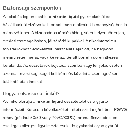
Biztonsági szempontok
Az első és legfontosabb: a
nikotin liquid
gyermekektől és
háziállatoktól elzárva kell tartani, mert a nikotin kis mennyiségben is
mérgező lehet. A biztonságos tárolás hideg, sötét helyen történjen,
eredeti csomagolásban, jól záródó kupakkal. A nikotintartalmú
folyadékokhoz védőkesztyű használata ajánlott, ha nagyobb
mennyiséget mérsz vagy keversz. Sérült bőrrel való érintkezés
kerülendő. Az összetevők bejutása szembe vagy lenyelés esetén
azonnal orvosi segítséget kell kérni és követni a csomagoláson
található utasításokat.
Hogyan olvassuk a címkét?
A címke elárulja a
nikotin liquid
összetételét és a gyártó
információit. Keresd a következőket: nikotinszint mg/ml-ben, PG/VG
arány (például 50/50 vagy 70VG/30PG), aroma összetétele és
esetleges allergén figyelmeztetések. Jó gyakorlat olyan gyártót