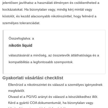
jelentősen javíthatsz a használati élményen és csökkentheted a
kockázatokat. Ha bizonytalan vagy, mindig kérj mintát vagy
kóstolót, és kezdd alacsonyabb nikotinszinttel, hogy felmérd a
személyes toleranciádat.
Összefoglalva: a
nikotin liquid
választásánál a minőség, az összetevők átláthatósága és a
kompatibilitás a legfontosabb szempontok.
Gyakorlati vásárlási checklist
Ellenőrizd a nikotinszintet és válaszd a személyes igényednek
megfelelőt.
Olvasd el a PG/VG arányt és válaszd a készülékedhez illőt.
Kérd a gyártó COA dokumentumát, ha bizonytalan vagy.