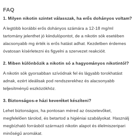
FAQ
1. Milyen nikotin szintet válasszak, ha erős dohányos voltam?
A legtöbb korábbi erős dohányos számára a 12-18 mg/ml
tartomány jelenthet jó kiindulópontot, de a nikotin sók esetében
alacsonyabb mg érték is erős hatást adhat. Kezdetben érdemes
óvatosan kísérletezni és figyelni a szervezet reakcióit.
2. Miben különbözik a nikotin só a hagyományos nikotintól?
A nikotin sók gyorsabban szívódnak fel és lágyabb torokhatást
adnak, ezért ideálisak pod rendszerekhez és alacsonyabb
teljesítményű eszközökhöz.
3. Biztonságos-e házi keveréket készíteni?
Lehet biztonságos, ha pontosan méred az összetevőket,
megfelelően tárolod, és betartod a higiéniai szabályokat. Használj
megbízható forrásból származó nikotin alapot és élelmiszeripari
minőségű aromákat.