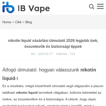
Home
>
Cikk
>
Blog
nikotin liquid vásárlási útmutató 2026 legjobb ízek,
összetevők és biztonsági tippek
Idő：2026-02-27
Kattintás：
229
Átfogó útmutató: hogyan válasszunk
nikotin
liquid
-t
Ez a részletes, mégis közérthető útmutató segít eligazodni a piacon
található
nikotin liquid
termékek világában, különös tekintettel az
ízekre, az összetevőkre és a biztonságra. A célunk, hogy olyan
gyakorlati tanácsokat adjunk, amelyek mind a kezdők, mind a