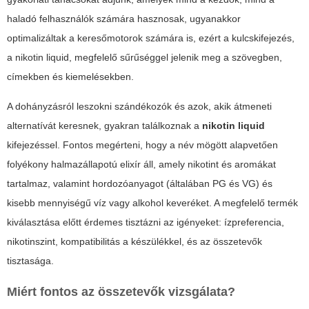
haladó felhasználók számára hasznosak, ugyanakkor
optimalizáltak a keresőmotorok számára is, ezért a kulcskifejezés,
a
nikotin liquid
, megfelelő sűrűséggel jelenik meg a szövegben,
címekben és kiemelésekben.
A dohányzásról leszokni szándékozók és azok, akik átmeneti
alternatívát keresnek, gyakran találkoznak a
nikotin liquid
kifejezéssel. Fontos megérteni, hogy a név mögött alapvetően
folyékony halmazállapotú elixír áll, amely nikotint és aromákat
tartalmaz, valamint hordozóanyagot (általában PG és VG) és
kisebb mennyiségű víz vagy alkohol keveréket. A megfelelő termék
kiválasztása előtt érdemes tisztázni az igényeket: ízpreferencia,
nikotinszint, kompatibilitás a készülékkel, és az összetevők
tisztasága.
Miért fontos az összetevők vizsgálata?