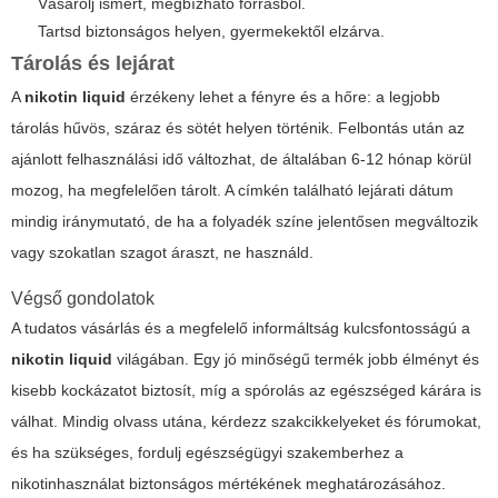
Vásárolj ismert, megbízható forrásból.
Tartsd biztonságos helyen, gyermekektől elzárva.
Tárolás és lejárat
A
nikotin liquid
érzékeny lehet a fényre és a hőre: a legjobb
tárolás hűvös, száraz és sötét helyen történik. Felbontás után az
ajánlott felhasználási idő változhat, de általában 6-12 hónap körül
mozog, ha megfelelően tárolt. A címkén található lejárati dátum
mindig iránymutató, de ha a folyadék színe jelentősen megváltozik
vagy szokatlan szagot áraszt, ne használd.
Végső gondolatok
A tudatos vásárlás és a megfelelő informáltság kulcsfontosságú a
nikotin liquid
világában. Egy jó minőségű termék jobb élményt és
kisebb kockázatot biztosít, míg a spórolás az egészséged kárára is
válhat. Mindig olvass utána, kérdezz szakcikkelyeket és fórumokat,
és ha szükséges, fordulj egészségügyi szakemberhez a
nikotinhasználat biztonságos mértékének meghatározásához.