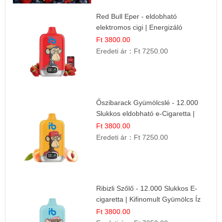
Red Bull Eper - eldobható
elektromos cigi | Energizáló
Gyümölcs Íz
Ft 3800.00
Eredeti ár：
Ft 7250.00
Őszibarack Gyümölcslé - 12.000
Slukkos eldobható e-Cigaretta |
Friss Gyümölcs Íz
Ft 3800.00
Eredeti ár：
Ft 7250.00
Ribizli Szőlő - 12.000 Slukkos E-
cigaretta | Kifinomult Gyümölcs Íz
Ft 3800.00