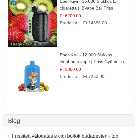
Eper Kiwi - 35.000 Slukkos E-
cigaretta | IBVape Bar Friss
Gyümölcs Ízek
Ft 6200.00
Eredeti ár：
Ft 14686.00
Eper-Kiwi - 12.000 Slukkos
eldobható vape | Friss Gyümölcs
Kombináció
Ft 3800.00
Eredeti ár：
Ft 7250.00
Blog
Frissített válogatás e cigi boltok budapesten - top