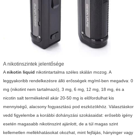
A nikotinszintek jelentősége
A
nikotin liquid
nikotintartalma széles skálán mozog. A
leggyakoribb rendelkezésre álló erősségek mg/ml-ben megadva: 0
mg (nikotint nem tartalmazó), 3 mg, 6 mg, 12 mg, 18 mg, és a
nicotin salt termékeknél akár 20-50 mg is előfordulhat kis
mennyiségű, alacsony fogyasztású pod eszközökhöz. Választáskor
vedd figyelembe a korábbi dohányzási szokásaidat: erősebb igény
esetén magasabb nikotinszint ajánlott, de a túl magas szint
kellemetlen mellékhatásokat okozhat, mint fejfájás, hányinger vagy