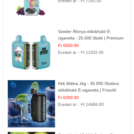
Eredeti ár：
Ft 7250.00
Szeder Áfonya eldobható E-
cigaretta - 25.000 Slukk | Prémium
Gyümölcs Íz
Ft 5500.00
Eredeti ár：
Ft 11932.00
Kék Málna Jég - 35.000 Slukkos
eldobható E-cigaretta | Frissítő
Ízélmény
Ft 6200.00
Eredeti ár：
Ft 14686.00