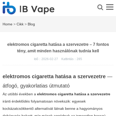
Home
>
Cikk
>
Blog
elektromos cigaretta hatása a szervezetre – 7 fontos
tény, amit minden használónak tudnia kell
Idő：2026-02-27
Kattintás：
285
elektromos cigaretta hatása a szervezetre
—
átfogó, gyakorlatias útmutató
Az utóbbi években a
elektromos cigaretta hatása a szervezetre
iránti érdeklődés folyamatosan növekszik: egyesek
kockázatcsökkentő alternatívát látnak benne a hagyományos
dohányzás helyett, míg mások aggódnak az ismeretlen hosszú