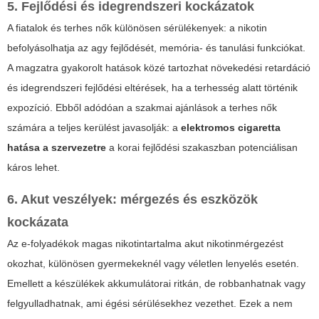
5. Fejlődési és idegrendszeri kockázatok
A fiatalok és terhes nők különösen sérülékenyek: a nikotin
befolyásolhatja az agy fejlődését, memória- és tanulási funkciókat.
A magzatra gyakorolt hatások közé tartozhat növekedési retardáció
és idegrendszeri fejlődési eltérések, ha a terhesség alatt történik
expozíció. Ebből adódóan a szakmai ajánlások a terhes nők
számára a teljes kerülést javasolják: a
elektromos cigaretta
hatása a szervezetre
a korai fejlődési szakaszban potenciálisan
káros lehet.
6. Akut veszélyek: mérgezés és eszközök
kockázata
Az e-folyadékok magas nikotintartalma akut nikotinmérgezést
okozhat, különösen gyermekeknél vagy véletlen lenyelés esetén.
Emellett a készülékek akkumulátorai ritkán, de robbanhatnak vagy
felgyulladhatnak, ami égési sérülésekhez vezethet. Ezek a nem