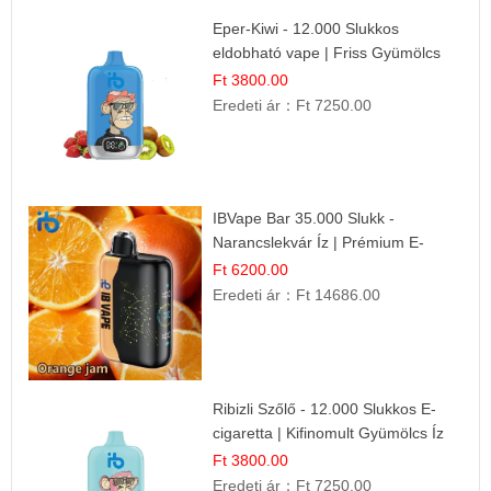
Eper-Kiwi - 12.000 Slukkos
eldobható vape | Friss Gyümölcs
Kombináció
Ft 3800.00
Eredeti ár：
Ft 7250.00
IBVape Bar 35.000 Slukk -
Narancslekvár Íz | Prémium E-
cigaretta
Ft 6200.00
Eredeti ár：
Ft 14686.00
Ribizli Szőlő - 12.000 Slukkos E-
cigaretta | Kifinomult Gyümölcs Íz
Ft 3800.00
Eredeti ár：
Ft 7250.00