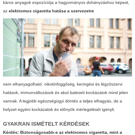
káros anyagok expozíciója a hagyományos dohányzáshoz képest,
az
elektromos cigaretta hatása a szervezetre
nem elhanyagolható: nikotinfüggőség, keringési és légzőszervi
hatások, immunváltozások és akut baleseti kockázatok mind jelen
vannak. A legjobb egészségügyi döntés a teljes elhagyás, de a
helyzet egyéni kockázatok és előnyök mérlegelését igényli.
GYAKRAN ISMÉTELT KÉRDÉSEK
Kérdés:
Biztonságosabb-e az elektromos cigaretta, mint a