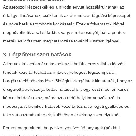
Az aeroszol részecskék és a nikotin együtt hozzájárulhatnak az
érfal gyulladásához, csökkentik az érrendszer tágulási képességét,
és növelhetik a trombózis kockázatát. Ezek a folyamatok idővel
megnövelhetik a szívinfarktus vagy stroke esélyét, bár a pontos
mérték és időtartam meghatározása további kutatást igényel.
3. Légzőrendszeri hatások
A légutak közvetlen érintkeznek az inhalált aeroszollal: a légzési
tünetek közé tartozhat az irritáció, köhögés, légszomj és a
hörgőirritáció növekedése. Biológiai vizsgálatok kimutatták, hogy az
e-cigaretta aeroszolja kettős hatással bír: egyrészt mechanikai és
kémiai irritációt okoz, másrészt a tüdő helyi immunválaszát is
módosítja. A krónikus hatások közé tartozhat a légúti gyulladás és
fokozott asztmás tünetek, különösen érzékeny személyeknél.
Fontos megemlíteni, hogy bizonyos ízesítő anyagok (például