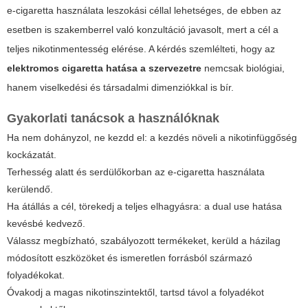
e-cigaretta használata leszokási céllal lehetséges, de ebben az
esetben is szakemberrel való konzultáció javasolt, mert a cél a
teljes nikotinmentesség elérése. A kérdés szemlélteti, hogy az
elektromos cigaretta hatása a szervezetre
nemcsak biológiai,
hanem viselkedési és társadalmi dimenziókkal is bír.
Gyakorlati tanácsok a használóknak
Ha nem dohányzol, ne kezdd el: a kezdés növeli a nikotinfüggőség
kockázatát.
Terhesség alatt és serdülőkorban az e-cigaretta használata
kerülendő.
Ha átállás a cél, törekedj a teljes elhagyásra: a dual use hatása
kevésbé kedvező.
Válassz megbízható, szabályozott termékeket, kerüld a házilag
módosított eszközöket és ismeretlen forrásból származó
folyadékokat.
Óvakodj a magas nikotinszintektől, tartsd távol a folyadékot