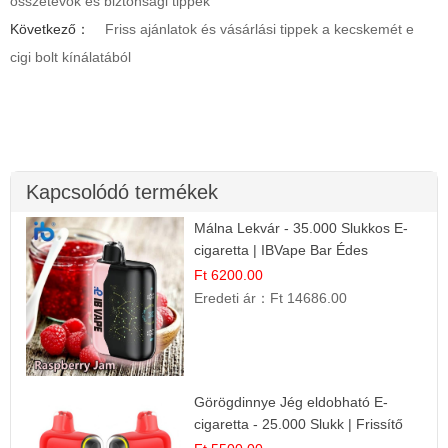
összetevők és biztonsági tippek
Következő：
Friss ajánlatok és vásárlási tippek a kecskemét e
cigi bolt kínálatából
Kapcsolódó termékek
Málna Lekvár - 35.000 Slukkos E-
cigaretta | IBVape Bar Édes
Gyümölcs Íz
Ft 6200.00
Eredeti ár：
Ft 14686.00
Görögdinnye Jég eldobható E-
cigaretta - 25.000 Slukk | Frissítő
Nyári Íz