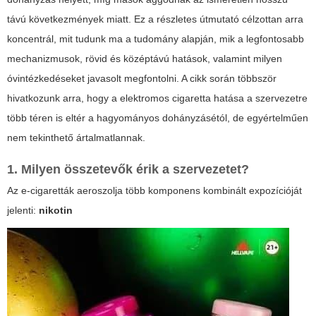
távú következmények miatt. Ez a részletes útmutató célzottan arra
koncentrál, mit tudunk ma a tudomány alapján, mik a legfontosabb
mechanizmusok, rövid és középtávú hatások, valamint milyen
óvintézkedéseket javasolt megfontolni. A cikk során többször
hivatkozunk arra, hogy a
elektromos cigaretta hatása a szervezetre
több téren is eltér a hagyományos dohányzásétól, de egyértelműen
nem tekinthető ártalmatlannak.
1. Milyen összetevők érik a szervezetet?
Az e-cigaretták aeroszolja több komponens kombinált expozícióját
jelenti:
nikotin