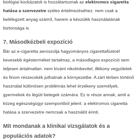
biológiai kockázatok is hozzátartoznak az
elektromos cigaretta
hatása a szervezetre
széles értelmezéséhez: nem csak a
belélegzett anyag számít, hanem a készülék használatának
biztonsága is.
7. Másodkézbeli expozíció
Bár az e-cigaretta aeroszolja hagyományos cigarettafüstnél
kevesebb égésterméket tartalmaz, a másodlagos expozíció sem
teljesen ártalmatlan: nem kívánt nikotinbevitel, illékony vegyületek
és finom részecskék juthatnak a környezetbe. A zárt térben történő
használat különösen problémás lehet érzékeny személyek,
gyermekek és légúti betegek számára. Ez is része annak, amit a
közeg egészségügyi szempontból jelent: a
elektromos cigaretta
hatása a szervezetre
nemcsak a használót érinti.
Mit mondanak a klinikai vizsgálatok és a
populációs adatok?