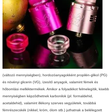
(változó mennyiségben), hordozóanyagokként propilén-glikol (PG)
és növényi glicerin (VG), ízesítő anyagok, valamint fémek és
hőbomlási melléktermékek. Amikor a folyadékot felmelegítik, kisebb
mennyiségben képződhetnek karbonilok (pl. formaldehid,
acetaldehid), valamint illékony szerves vegyületek, továbbá
fémrészecskék (nikkel, króm, ólom stb.) juthatnak a belélegzett