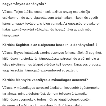
hagyományos dohányzás?
Válasz: Teljes átállás esetén sok toxikus anyag expozíciója
csökkenhet, de az e-cigaretta sem ártalmatlan: nikotin és egyéb
káros anyagok továbbra is jelen vannak. Az egészségre gyakorolt
hatás személyenként változhat, és hosszú távú adatok még
hiányoznak.
Kérdés:
Segíthet-e az e-cigaretta leszokni a dohányzásról?
Válasz: Egyes kutatások szerint bizonyos felhasználóknál segíthet,
különösen ha strukturált támogatással párosul, de a cél mindig a
teljes nikotinmentes állapot elérése kell legyen. Tanácsos orvossal
vagy leszokást támogató szakemberrel egyeztetni.
Kérdés:
Mennyire veszélyes a másodlagos aeroszol?
Válasz: A másodlagos aeroszol általában kevesebb égésterméket
tartalmaz, mint a dohányfüst, de nem teljesen ártalmatlan —
különösen gyermekek, terhes nők és légúti betegek esetén
érdemes elkerülni a zárt terekben történő használatot.