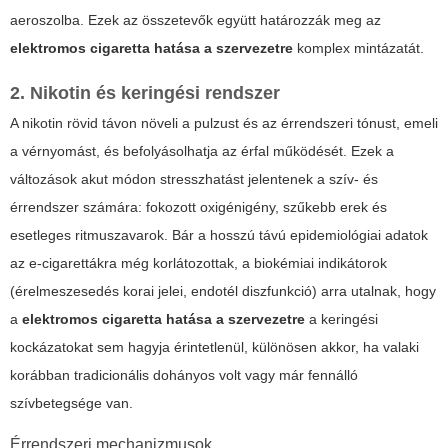
aeroszolba. Ezek az összetevők együtt határozzák meg az
elektromos cigaretta hatása a szervezetre
komplex mintázatát.
2. Nikotin és keringési rendszer
A nikotin rövid távon növeli a pulzust és az érrendszeri tónust, emeli
a vérnyomást, és befolyásolhatja az érfal működését. Ezek a
változások akut módon stresszhatást jelentenek a szív- és
érrendszer számára: fokozott oxigénigény, szűkebb erek és
esetleges ritmuszavarok. Bár a hosszú távú epidemiológiai adatok
az e-cigarettákra még korlátozottak, a biokémiai indikátorok
(érelmeszesedés korai jelei, endotél diszfunkció) arra utalnak, hogy
a
elektromos cigaretta hatása a szervezetre
a keringési
kockázatokat sem hagyja érintetlenül, különösen akkor, ha valaki
korábban tradicionális dohányos volt vagy már fennálló
szívbetegsége van.
Érrendszeri mechanizmusok