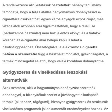
A rendelkezésre álló kutatások összetettek: néhány tanulmány
támogatja, hogy a teljes átállás hagyományos dohányzásról e-
cigarettára csökkentheti egyes káros anyagok expozícióját, más
vizsgálatok azonban arra figyelmeztetnek, hogy a dual use
(párhuzamos használat) nem hoz jelentős előnyt, és a fiatalok
körében az e-cigaretta akár belépő kapu is lehet a
nikotinfüggőséghez. Összefoglalva: a
elektromos cigaretta
hatása a szervezetre
függ a használat módjától, gyakoriságától, a
termék minőségétől és attól, hogy valaki korábban dohányzott-e.
Gyógyszeres és viselkedéses leszokási
alternatívák
Azok számára, akik a hagyományos dohányzást szeretnék
abbahagyni, a bizonyítékok szerint a jóváhagyott nikotinpótló
terápia (pl. tapasz, rágógumi), bizonyos gyógyszerek és strukturált
viselkedéses programok jól dokumentált eredményeket hoznak. Az