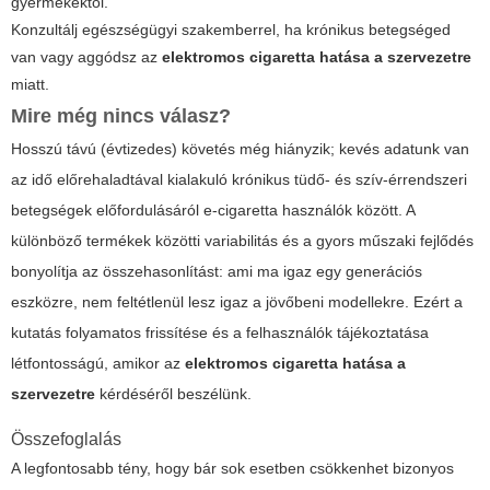
gyermekektől.
Konzultálj egészségügyi szakemberrel, ha krónikus betegséged
van vagy aggódsz az
elektromos cigaretta hatása a szervezetre
miatt.
Mire még nincs válasz?
Hosszú távú (évtizedes) követés még hiányzik; kevés adatunk van
az idő előrehaladtával kialakuló krónikus tüdő- és szív-érrendszeri
betegségek előfordulásáról e-cigaretta használók között. A
különböző termékek közötti variabilitás és a gyors műszaki fejlődés
bonyolítja az összehasonlítást: ami ma igaz egy generációs
eszközre, nem feltétlenül lesz igaz a jövőbeni modellekre. Ezért a
kutatás folyamatos frissítése és a felhasználók tájékoztatása
létfontosságú, amikor az
elektromos cigaretta hatása a
szervezetre
kérdéséről beszélünk.
Összefoglalás
A legfontosabb tény, hogy bár sok esetben csökkenhet bizonyos