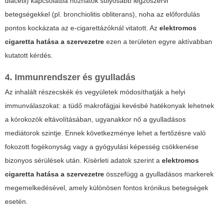
diacetil) kapcsolatba hozhatók súlyosabb légzőszervi
betegségekkel (pl. bronchiolitis obliterans), noha az előfordulás
pontos kockázata az e-cigarettázóknál vitatott. Az
elektromos
cigaretta hatása a szervezetre
ezen a területen egyre aktívabban
kutatott kérdés.
4. Immunrendszer és gyulladás
Az inhalált részecskék és vegyületek módosíthatják a helyi
immunválaszokat: a tüdő makrofágjai kevésbé hatékonyak lehetnek
a kórokozók eltávolításában, ugyanakkor nő a gyulladásos
mediátorok szintje. Ennek következménye lehet a fertőzésre való
fokozott fogékonyság vagy a gyógyulási képesség csökkenése
bizonyos sérülések után. Kísérleti adatok szerint a
elektromos
cigaretta hatása a szervezetre
összefügg a gyulladásos markerek
megemelkedésével, amely különösen fontos krónikus betegségek
esetén.