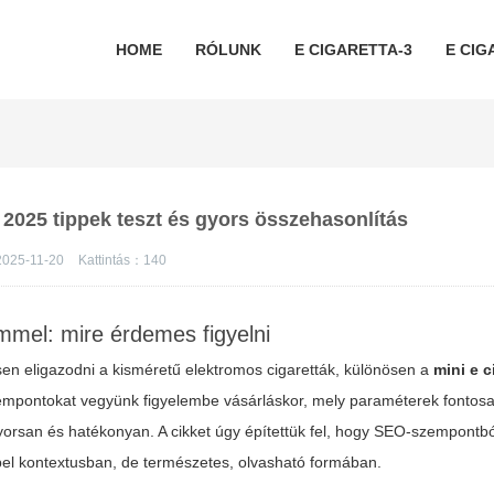
HOME
RÓLUNK
E CIGARETTA-3
E CIG
ó 2025 tippek teszt és gyors összehasonlítás
2025-11-20
Kattintás：
140
emmel: mire érdemes figyelni
ítsen eligazodni a kisméretű elektromos cigaretták, különösen a
mini e c
 szempontokat vegyünk figyelembe vásárláskor, mely paraméterek fontos
orsan és hatékonyan. A cikket úgy építettük fel, hogy SEO-szempontbó
pel kontextusban, de természetes, olvasható formában.