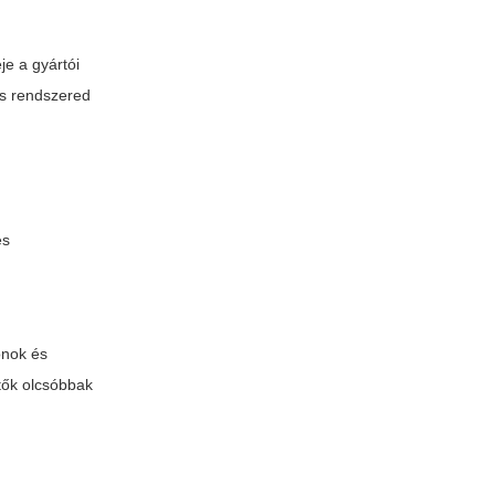
je a gyártói
nos rendszered
és
onok és
ltők olcsóbbak