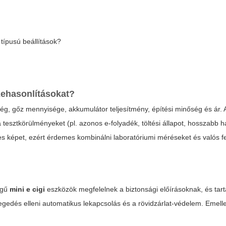
típusú beállítások?
zehasonlításokat?
ég, gőz mennyisége, akkumulátor teljesítmény, építési minőség és ár.
esztkörülményeket (pl. azonos e-folyadék, töltési állapot, hosszabb h
s képet, ezért érdemes kombinálni laboratóriumi méréseket és valós f
égű
mini e cigi
eszközök megfelelnek a biztonsági előírásoknak, és tar
gedés elleni automatikus lekapcsolás és a rövidzárlat-védelem. Emellett