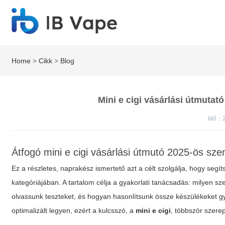
Home
>
Cikk
>
Blog
Mini e cigi vásárlási útmutat
Idő：
Átfogó mini e cigi vásárlási útmutó 2025-ös sz
Ez a részletes, naprakész ismertető azt a célt szolgálja, hogy seg
kategóriájában. A tartalom célja a gyakorlati tanácsadás: milyen
olvassunk teszteket, és hogyan hasonlítsunk össze készülékeket gy
optimalizált legyen, ezért a kulcsszó, a
mini e cigi
, többször szere