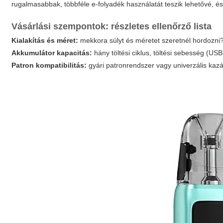
rugalmasabbak, többféle e-folyadék használatát teszik lehetővé, 
Vásárlási szempontok: részletes ellenőrző lista
Kialakítás és méret:
mekkora súlyt és méretet szeretnél hordozni
Akkumulátor kapacitás:
hány töltési ciklus, töltési sebesség (U
Patron kompatibilitás:
gyári patronrendszer vagy univerzális kaz