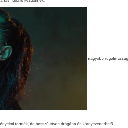
rtás, ideális kezdőknek.
nagyobb rugalmasság 
 kényelmi termék, de hosszú távon drágább és környezetterhelő.