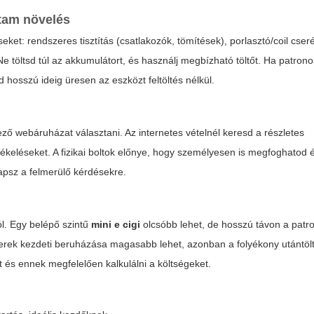
rtam növelés
t: rendszeres tisztítás (csatlakozók, tömítések), porlasztó/coil cseré
. Ne töltsd túl az akkumulátort, és használj megbízható töltőt. Ha patro
d hosszú ideig üresen az eszközt feltöltés nélkül.
kező webáruházat választani. Az internetes vételnél keresd a részletes
értékeléseket. A fizikai boltok előnye, hogy személyesen is megfoghatod 
apsz a felmerülő kérdésekre.
ól. Egy belépő szintű
mini e cigi
olcsóbb lehet, de hosszú távon a patr
dszerek kezdeti beruházása magasabb lehet, azonban a folyékony utántö
 és ennek megfelelően kalkulálni a költségeket.