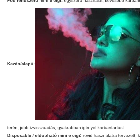
Pod rendszerű mini e cigi:
egyszerű használat, kevesebb karbanta
Kazán/alapú:
terén, jobb ízvisszaadás, gyakrabban igényel karbantartást.
Disposable / eldobható mini e cigi:
rövid használatra tervezett,