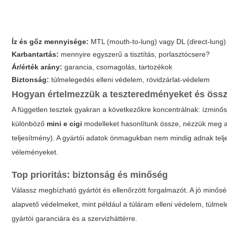
Íz és gőz mennyisége:
MTL (mouth-to-lung) vagy DL (direct-lung) 
Karbantartás:
mennyire egyszerű a tisztítás, porlasztócsere?
Ár/érték arány:
garancia, csomagolás, tartozékok
Biztonság:
túlmelegedés elleni védelem, rövidzárlat-védelem
Hogyan értelmezzük a teszteredményeket és öss
A független tesztek gyakran a következőkre koncentrálnak: ízminős
különböző
mini e cigi
modelleket hasonlítunk össze, nézzük meg a t
teljesítmény). A gyártói adatok önmagukban nem mindig adnak telje
véleményeket.
Top prioritás: biztonság és minőség
Válassz megbízható gyártót és ellenőrzött forgalmazót. A jó minős
alapvető védelmeket, mint például a túláram elleni védelem, túlmele
gyártói garanciára és a szervizháttérre.