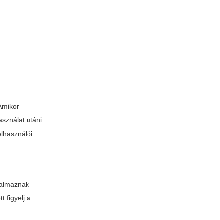
 Amikor
asználat utáni
elhasználói
talmaznak
 figyelj a