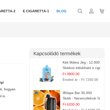
ARETTA-2
E CIGARETTA-1
BLOG
Kapcsolódó termékek
Kék Málna Jég - 12.000
Slukkos eldobható e cigi
| Frissítő Bogyós Íz
Ft 3800.00
Eredeti ár：
Ft 7250.00
igi
ak, hogyan
IBVape Bar 35.000
l is
Slukk - Narancslekvár Íz
| Prémium E-cigaretta
Ft 6200.00