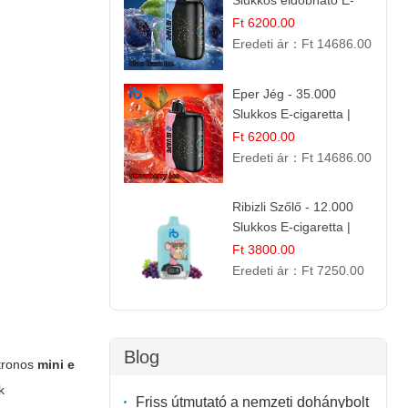
Slukkos eldobható E-
cigaretta | Frissítő
Ft 6200.00
Ízélmény
Eredeti ár：
Ft 14686.00
Eper Jég - 35.000
Slukkos E-cigaretta |
IBVape Bar
Ft 6200.00
Eredeti ár：
Ft 14686.00
Ribizli Szőlő - 12.000
Slukkos E-cigaretta |
Kifinomult Gyümölcs Íz
Ft 3800.00
Eredeti ár：
Ft 7250.00
Blog
atronos
mini e
k
Friss útmutató a nemzeti dohánybolt