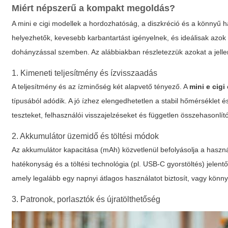
Miért népszerű a kompakt megoldás?
A
mini e cigi
modellek a hordozhatóság, a diszkréció és a könnyű ha
helyezhetők, kevesebb karbantartást igényelnek, és ideálisak azo
dohányzással szemben. Az alábbiakban részletezzük azokat a jell
1. Kimeneti teljesítmény és ízvisszaadás
A teljesítmény és az ízminőség két alapvető tényező. A
mini e cigi
típusából adódik. A jó ízhez elengedhetetlen a stabil hőmérséklet é
teszteket, felhasználói visszajelzéseket és független összehasonlí
2. Akkumulátor üzemidő és töltési módok
Az akkumulátor kapacitása (mAh) közvetlenül befolyásolja a haszná
hatékonyság és a töltési technológia (pl. USB-C gyorstöltés) jelent
amely legalább egy napnyi átlagos használatot biztosít, vagy könn
3. Patronok, porlasztók és újratölthetőség