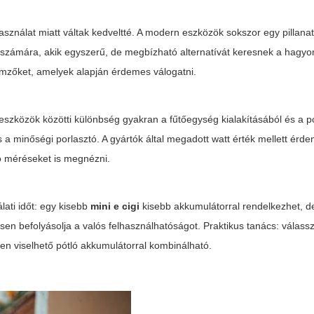
sználat miatt váltak kedveltté. A modern eszközök sokszor egy pillana
k számára, akik egyszerű, de megbízható alternatívát keresnek a hag
emzőket, amelyek alapján érdemes válogatni.
eszközök közötti különbség gyakran a fűtőegység kialakításából és a p
s a minőségi porlasztó. A gyártók által megadott watt érték mellett érd
tó méréseket is megnézni.
lati időt: egy kisebb
mini e cigi
kisebb akkumulátorral rendelkezhet, d
ősen befolyásolja a valós felhasználhatóságot. Praktikus tanács: válassz
yen viselhető pótló akkumulátorral kombinálható.