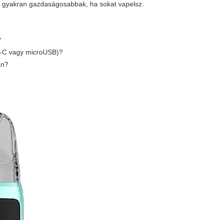
és gyakran gazdaságosabbak, ha sokat vapelsz.
?
SB-C vagy microUSB)?
án?