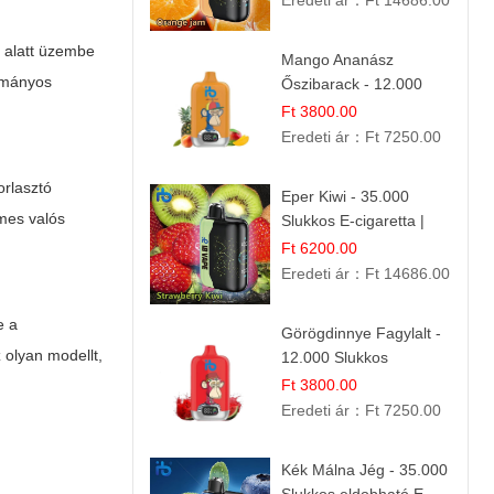
Eredeti ár：
Ft 14686.00
t alatt üzembe
Mango Ananász
yományos
Őszibarack - 12.000
Slukkos eldobható e-
Ft 3800.00
Cigaretta
Eredeti ár：
Ft 7250.00
orlasztó
Eper Kiwi - 35.000
emes valós
Slukkos E-cigaretta |
IBVape Bar Friss
Ft 6200.00
Gyümölcs Ízek
Eredeti ár：
Ft 14686.00
e a
Görögdinnye Fagylalt -
 olyan modellt,
12.000 Slukkos
eldobható e-Cigaretta
Ft 3800.00
Eredeti ár：
Ft 7250.00
Kék Málna Jég - 35.000