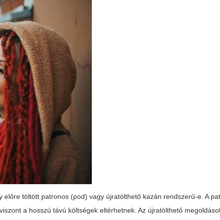
 előre töltött patronos (pod) vagy újratölthető kazán rendszerű-e. A p
iszont a hosszú távú költségek eltérhetnek. Az újratölthető megoldáso