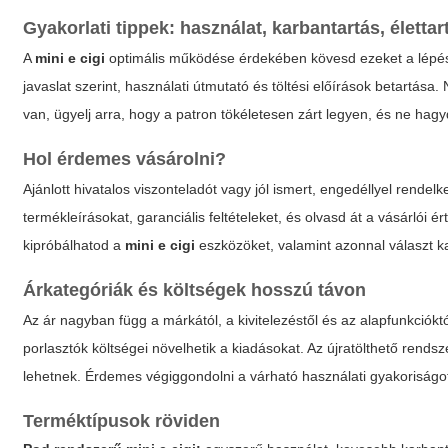
Gyakorlati tippek: használat, karbantartás, életta
A
mini e cigi
optimális működése érdekében kövesd ezeket a lépéseke
javaslat szerint, használati útmutató és töltési előírások betartása
van, ügyelj arra, hogy a patron tökéletesen zárt legyen, és ne hagy
Hol érdemes vásárolni?
Ajánlott hivatalos viszonteladót vagy jól ismert, engedéllyel rendel
termékleírásokat, garanciális feltételeket, és olvasd át a vásárlói 
kipróbálhatod a
mini e cigi
eszközöket, valamint azonnal választ k
Árkategóriák és költségek hosszú távon
Az ár nagyban függ a márkától, a kivitelezéstől és az alapfunkciókt
porlasztók költségei növelhetik a kiadásokat. Az újratölthető ren
lehetnek. Érdemes végiggondolni a várható használati gyakoriságot
Terméktípusok röviden