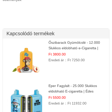
Kapcsolódó termékek
Őszibarack Gyümölcslé - 12.000
Slukkos eldobható e-Cigaretta |
Friss Gyümölcs Íz
Ft 3800.00
Eredeti ár：
Ft 7250.00
Eper Fagylalt - 25.000 Slukkos
eldobható E-cigaretta | Édes
Desszert Íz
Ft 5500.00
Eredeti ár：
Ft 11932.00