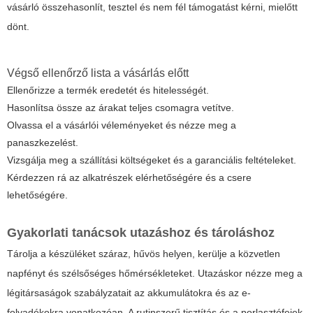
vásárló összehasonlít, tesztel és nem fél támogatást kérni, mielőtt
dönt.
Végső ellenőrző lista a vásárlás előtt
Ellenőrizze a termék eredetét és hitelességét.
Hasonlítsa össze az árakat teljes csomagra vetítve.
Olvassa el a vásárlói véleményeket és nézze meg a
panaszkezelést.
Vizsgálja meg a szállítási költségeket és a garanciális feltételeket.
Kérdezzen rá az alkatrészek elérhetőségére és a csere
lehetőségére.
Gyakorlati tanácsok utazáshoz és tároláshoz
Tárolja a készüléket száraz, hűvös helyen, kerülje a közvetlen
napfényt és szélsőséges hőmérsékleteket. Utazáskor nézze meg a
légitársaságok szabályzatait az akkumulátokra és az e-
folyadékokra vonatkozóan. A rutinszerű tisztítás és a porlasztófejek