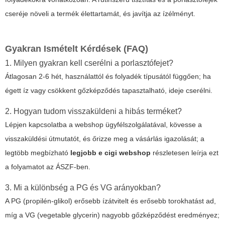
cseréje növeli a termék élettartamát, és javítja az ízélményt.
Gyakran Ismételt Kérdések (FAQ)
1. Milyen gyakran kell cserélni a porlasztófejet?
Átlagosan 2-6 hét, használattól és folyadék típusától függően; ha
égett íz vagy csökkent gőzképződés tapasztalható, ideje cserélni.
2. Hogyan tudom visszaküldeni a hibás terméket?
Lépjen kapcsolatba a webshop ügyfélszolgálatával, kövesse a
visszaküldési útmutatót, és őrizze meg a vásárlás igazolását; a
legtöbb megbízható
legjobb e cigi webshop
részletesen leírja ezt
a folyamatot az ÁSZF-ben.
3. Mi a különbség a PG és VG arányokban?
A PG (propilén-glikol) erősebb ízátvitelt és erősebb torokhatást ad,
míg a VG (vegetable glycerin) nagyobb gőzképződést eredményez;