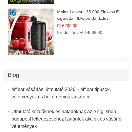
Málna Lekvár - 35.000 Slukkos E-
cigaretta | IBVape Bar Édes
Gyümölcs Íz
Ft 6200.00
Eredeti ár：
Ft 14686.00
Blog
elf bar vásárlási útmutató 2026 – elf bar típusok,
vélemények és hol érdemes vásárolni
Útmutató kezdőknek és haladóknak az e cigi shop
budapest felfedezéséhez ízajánlók akciók és vásárlói
vélemények