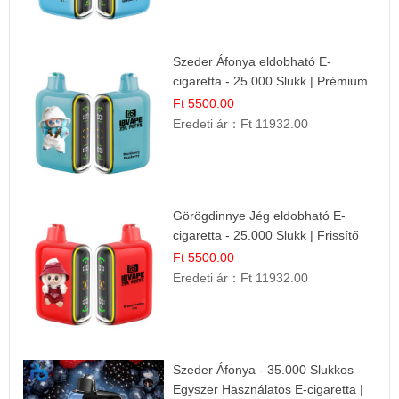
Szeder Áfonya eldobható E-
cigaretta - 25.000 Slukk | Prémium
Gyümölcs Íz
Ft 5500.00
Eredeti ár：
Ft 11932.00
Görögdinnye Jég eldobható E-
cigaretta - 25.000 Slukk | Frissítő
Nyári Íz
Ft 5500.00
Eredeti ár：
Ft 11932.00
Szeder Áfonya - 35.000 Slukkos
Egyszer Használatos E-cigaretta |