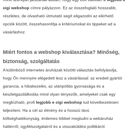
cigi webshop
címre pályázzon. Ez az összefoglaló hosszabb,
részletes, de olvasható útmutató segít eligazodni az elérhető
opciók között, összehasonlítja a kritériumokat és tippeket ad a
vásárláshoz.
Miért fontos a webshop kiválasztása?
Minőség,
biztonság, szolgáltatás
A különböző internetes áruházak közötti választás befolyásolja,
hogy Ön mennyire elégedett lesz a vásárlással: az eredeti gyártói
garancia, a hibakezelés, az utánpótlás gyorsasága és a
készletgazdálkodás mind olyan tényezők, amelyeket csak egy
megbízható, profi
legjobb e cigi webshop
tud következetesen
teljesíteni. Ha a cél az élmény és a hosszú távú
költséghatékonyság, érdemes többet megtudni a webáruház
háttérről, ügyfélszolgálatról és a visszaküldési politikáról.