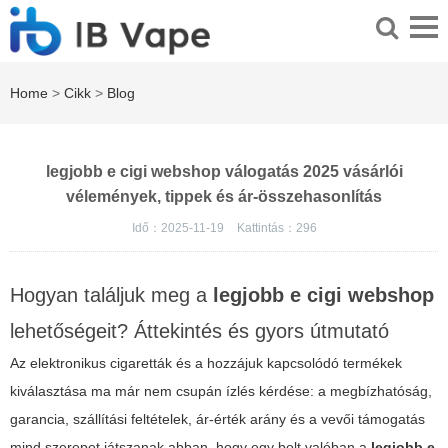
Home
>
Cikk
>
Blog
legjobb e cigi webshop válogatás 2025 vásárlói
vélemények, tippek és ár-összehasonlítás
Idő：2025-11-19
Kattintás：
296
Hogyan találjuk meg a
legjobb e cigi webshop
lehetőségeit? Áttekintés és gyors útmutató
Az elektronikus cigaretták és a hozzájuk kapcsolódó termékek
kiválasztása ma már nem csupán ízlés kérdése: a megbízhatóság,
garancia, szállítási feltételek, ár-érték arány és a vevői támogatás
mind szerepet játszanak abban, hogy egy bolt valóban a
legjobb e