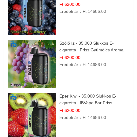
Prémium Ízélmény
Ft 6200.00
Eredeti ár：
Ft 14686.00
Szőlő Íz - 35.000 Slukkos E-
cigaretta | Friss Gyümölcs Aroma
Ft 6200.00
Eredeti ár：
Ft 14686.00
Eper Kiwi - 35.000 Slukkos E-
cigaretta | IBVape Bar Friss
Gyümölcs Ízek
Ft 6200.00
Eredeti ár：
Ft 14686.00