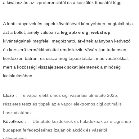
a kiválasztás az ízpreferenciától és a készülék típusától függ.
A fenti irányelvek és tippek követésével könnyebben megtalálhatja
azt a boltot, amely valóban a
legjobb e cigi webshop
kívánságainak megfelel: megbízható, ár-érték arányban kedvező
és korszerű termékkínálattal rendelkezik. Vásároljon tudatosan,
kérdezzen bátran, és ossza meg tapasztalatait más vásárlókkal,
mert a közösségi visszajelzések sokat jelentenek a minőség
kialakulásában.
Előző：
e vapor elektromos cigi vásárlási útmutató 2025,
részletes teszt és tippek az e vapor elektromos cigi optimális
használatához
Következő：
Útmutató kezdőknek és haladóknak az e cigi shop
budapest felfedezéséhez ízajánlók akciók és vásárlói
vélemények