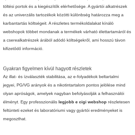
töltési portok és a kiegészítők elérhetősége. A gyártói alkatrészek
és az univerzális tartozékok közötti különbség határozza meg a
karbantartás költségeit. A részletes termékoldalakat kínáló
webshopok többet mondanak a termékek várható élettartamáról és
a cserealkatrészek árából adódó költségekről, ami hosszú távon
kifizetődő információ.
Gyakran figyelmen kívül hagyott részletek
Az illat- és ízválaszték stabilitása, az e-folyadékok beltartalmi
jegyei, PG/VG arányok és a nikotintartalom pontos jelölése mind
olyan apróságok, amelyek nagyban befolyásolják a felhasználói
élményt. Egy professzionális
legjobb e cigi webshop
részletesen
feltünteti ezeket és laboratóriumi vagy gyártói eredményeket is
megoszthat.