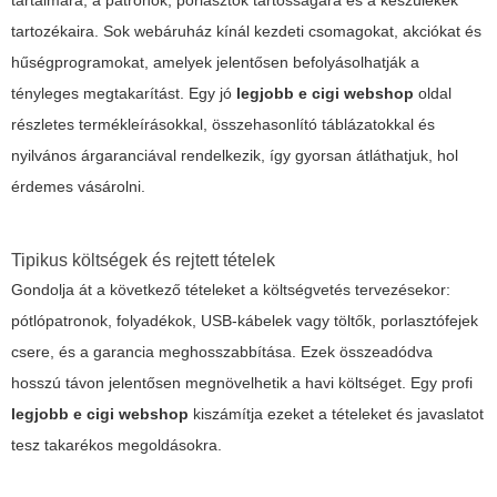
tartalmára, a patronok, porlasztók tartósságára és a készülékek
tartozékaira. Sok webáruház kínál kezdeti csomagokat, akciókat és
hűségprogramokat, amelyek jelentősen befolyásolhatják a
tényleges megtakarítást. Egy jó
legjobb e cigi webshop
oldal
részletes termékleírásokkal, összehasonlító táblázatokkal és
nyilvános árgaranciával rendelkezik, így gyorsan átláthatjuk, hol
érdemes vásárolni.
Tipikus költségek és rejtett tételek
Gondolja át a következő tételeket a költségvetés tervezésekor:
pótlópatronok, folyadékok, USB-kábelek vagy töltők, porlasztófejek
csere, és a garancia meghosszabbítása. Ezek összeadódva
hosszú távon jelentősen megnövelhetik a havi költséget. Egy profi
legjobb e cigi webshop
kiszámítja ezeket a tételeket és javaslatot
tesz takarékos megoldásokra.