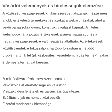
Vásárlói vélemények és hitelességük elemzése
A közösségi visszajelzések kritikus szerepet játszanak: nézze meg
a jobb értékelésű termékeket és azokat a webáruházakat, ahol a
vevői panaszokra gyors, konstruktív választ kapnak. A hiteles
webshopoknál a pozitív értékelések aránya magasabb, és a
negatív visszajelzésekre való reagálás átlátható. Az értékelések
közötti trendekre fókuszáljon: ha több forrásban ismétlődő
probléma tűnik fel (pl. kézbesítési késedelem, hibás termék), akkor
érdemes alternatívát keresni.
A minősítésre érdemes szempontok
Vevőszolgálat elérhetősége és válaszidő
Visszaküldési feltételek és garanciális ügyintézés
Szállítási díjak és nemzetközi opciók
Fizetési módszerek biztonsága