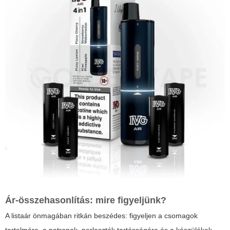
Ár-összehasonlítás: mire figyeljünk?
A listaár önmagában ritkán beszédes: figyeljen a csomagok