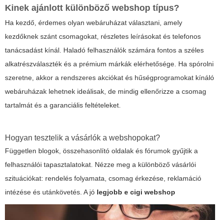
Kinek ajánlott különböző webshop típus?
Ha kezdő, érdemes olyan webáruházat választani, amely
kezdőknek szánt csomagokat, részletes leírásokat és telefonos
tanácsadást kínál. Haladó felhasználók számára fontos a széles
alkatrészválaszték és a prémium márkák elérhetősége. Ha spórolni
szeretne, akkor a rendszeres akciókat és hűségprogramokat kínáló
webáruházak lehetnek ideálisak, de mindig ellenőrizze a csomag
tartalmát és a garanciális feltételeket.
Hogyan tesztelik a vásárlók a webshopokat?
Független blogok, összehasonlító oldalak és fórumok gyűjtik a
felhasználói tapasztalatokat. Nézze meg a különböző vásárlói
szituációkat: rendelés folyamata, csomag érkezése, reklamáció
intézése és utánkövetés. A jó
legjobb e cigi webshop