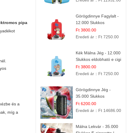
Eredeti ár：
Ft 11932.00
Görögdinnye Fagylalt -
ektromos pipa
12.000 Slukkos
eldobható e-Cigaretta
Ft 3800.00
olyadékot
Eredeti ár：
Ft 7250.00
Kék Málna Jég - 12.000
Slukkos eldobható e cigi
nél.
| Frissítő Bogyós Íz
Ft 3800.00
nyos
Eredeti ár：
Ft 7250.00
Görögdinnye Jég -
35.000 Slukkos
eldobható vape |
Ft 6200.00
 kézbe és a
IBVape Bar Frissítő
Eredeti ár：
Ft 14686.00
nak, míg a
Nyári Íz
Málna Lekvár - 35.000