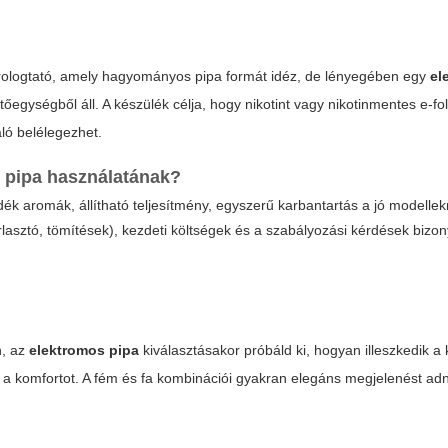
árologtató, amely hagyományos pipa formát idéz, de lényegében egy
el
tőegységből áll. A készülék célja, hogy nikotint vagy nikotinmentes e-f
áló belélegezhet.
 pipa
használatának?
dék aromák, állítható teljesítmény, egyszerű karbantartás a jó modellek
lasztó, tömítések), kezdeti költségek és a szabályozási kérdések bizo
n, az
elektromos pipa
kiválasztásakor próbáld ki, hogyan illeszkedik a
a a komfortot. A fém és fa kombinációi gyakran elegáns megjelenést ad