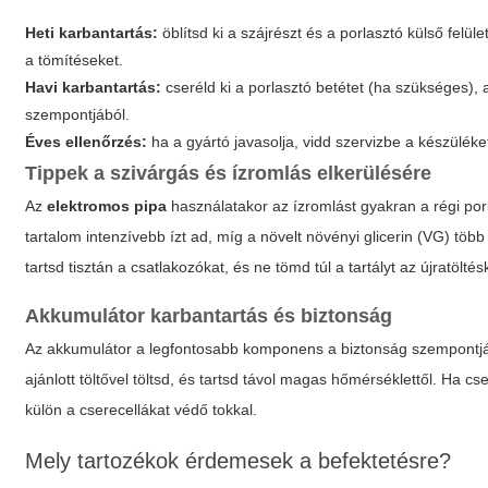
Heti karbantartás:
öblítsd ki a szájrészt és a porlasztó külső felüle
a tömítéseket.
Havi karbantartás:
cseréld ki a porlasztó betétet (ha szükséges), a
szempontjából.
Éves ellenőrzés:
ha a gyártó javasolja, vidd szervizbe a készüléke
Tippek a szivárgás és ízromlás elkerülésére
Az
elektromos pipa
használatakor az ízromlást gyakran a régi por
tartalom intenzívebb ízt ad, míg a növelt növényi glicerin (VG) töb
tartsd tisztán a csatlakozókat, és ne tömd túl a tartályt az újratölt
Akkumulátor karbantartás és biztonság
Az akkumulátor a legfontosabb komponens a biztonság szempontjából
ajánlott töltővel töltsd, és tartsd távol magas hőmérséklettől. Ha 
külön a cserecellákat védő tokkal.
Mely tartozékok érdemesek a befektetésre?