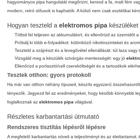
hagyományos pipa hangulatát megőrizni, keresd a fa, matt fém vagy
modern, retró stílusok is kaphatók. A külső nem csak esztétikai kér
Hogyan teszteld a
elektromos pipa
készüléket 
Töltsd fel teljesen az akkumulátort, és ellenőrizd az üzemidőt a
Próbálj ki több e-folyadékot: különböző nikotinszinteket és aro
Teszteld a szájrészt és a levegővétel ellenállását: túl laza vagy
Vizsgáld meg a készülék szivárgás-mentességét: egy jó
elekt
Ellenőrizd a porlasztó/cell csereköltségét és a tartozékok elérh
Tesztek otthon: gyors protokoll
Ha már van otthon néhány típused, készíts egyszerű összehasonlító
tényezők. Jegyezd fel az eredményeket, hogy később könnyebb legy
foglalkoznak az
elektromos pipa
világával.
Részletes karbantartási útmutató
Rendszeres tisztítás lépésről lépésre
A megfelelő karbantartás növeli a teljesítményt és az élettartamot.