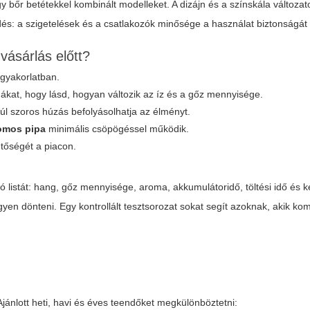
 bőr betétekkel kombinált modelleket. A dizájn és a színskála változat
dés: a szigetelések és a csatlakozók minősége a használat biztonságát i
vásárlás előtt?
 gyakorlatban.
mákat, hogy lásd, hogyan változik az íz és a gőz mennyisége.
 túl szoros húzás befolyásolhatja az élményt.
romos pipa
minimális csöpögéssel működik.
etőségét a piacon.
 listát: hang, gőz mennyisége, aroma, akkumulátoridő, töltési idő és 
en dönteni. Egy kontrollált tesztsorozat sokat segít azoknak, akik k
 Ajánlott heti, havi és éves teendőket megkülönböztetni: