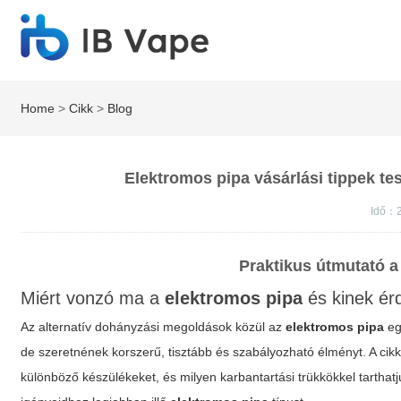
Home
>
Cikk
>
Blog
Elektromos pipa vásárlási tippek te
Idő：2
Praktikus útmutató 
Miért vonzó ma a
elektromos pipa
és kinek ér
Az alternatív dohányzási megoldások közül az
elektromos pipa
eg
de szeretnének korszerű, tisztább és szabályozható élményt. A cikk
különböző készülékeket, és milyen karbantartási trükkökkel tarthat