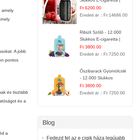
Slukkos E-cigaretta |
IBVape Bar Édes
Ft 6200.00
, amely
Gyümölcs Íz
Eredeti ár：
Ft 14686.00
amely
Ribizli Szőlő - 12.000
Slukkos E-cigaretta |
Kifinomult Gyümölcs Íz
Ft 3800.00
sokat. A jobb
Eredeti ár：
Ft 7250.00
en pontos
Őszibarack Gyümölcslé
- 12.000 Slukkos
eldobható e-Cigaretta |
Ft 3800.00
Friss Gyümölcs Íz
bak és tisztább
Eredeti ár：
Ft 7250.00
atóságot és a
Blog
éd a
Fedezd fel az e cigik háza legújabb