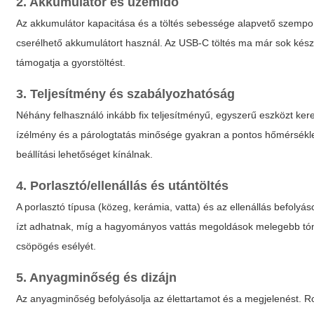
2. Akkumulátor és üzemidő
Az akkumulátor kapacitása és a töltés sebessége alapvető szempon
cserélhető akkumulátort használ. Az USB-C töltés ma már sok kés
támogatja a gyorstöltést.
3. Teljesítmény és szabályozhatóság
Néhány felhasználó inkább fix teljesítményű, egyszerű eszközt ker
ízélmény és a párologtatás minősége gyakran a pontos hőmérsékl
beállítási lehetőséget kínálnak.
4. Porlasztó/ellenállás és utántöltés
A porlasztó típusa (közeg, kerámia, vatta) és az ellenállás befolyás
ízt adhatnak, míg a hagyományos vattás megoldások melegebb tónust
csöpögés esélyét.
5. Anyagminőség és dizájn
Az anyagminőség befolyásolja az élettartamot és a megjelenést. 