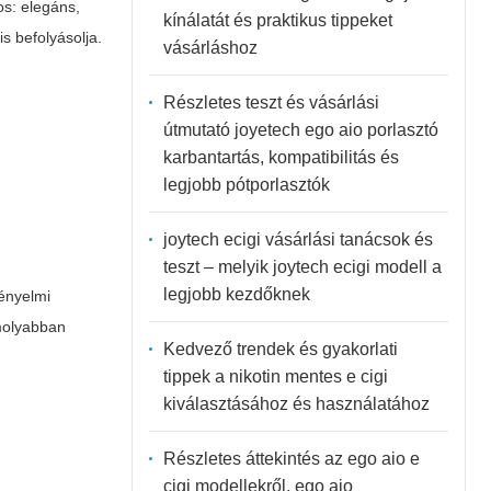
os: elegáns,
kínálatát és praktikus tippeket
s befolyásolja.
vásárláshoz
Részletes teszt és vásárlási
útmutató joyetech ego aio porlasztó
karbantartás, kompatibilitás és
legjobb pótporlasztók
joytech ecigi vásárlási tanácsok és
teszt – melyik joytech ecigi modell a
legjobb kezdőknek
kényelmi
omolyabban
Kedvező trendek és gyakorlati
tippek a nikotin mentes e cigi
kiválasztásához és használatához
Részletes áttekintés az ego aio e
cigi modellekről, ego aio