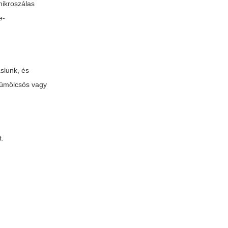
mikroszálas
e-
slunk, és
gyümölcsös vagy
t.