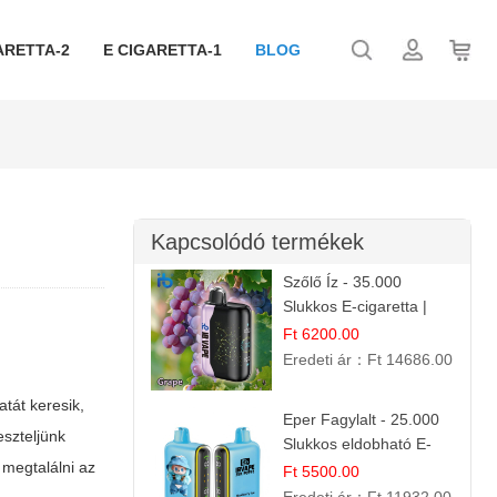
ARETTA-2
E CIGARETTA-1
BLOG
Kapcsolódó termékek
Szőlő Íz - 35.000
Slukkos E-cigaretta |
Friss Gyümölcs Aroma
Ft 6200.00
Eredeti ár：
Ft 14686.00
tát keresik,
Eper Fagylalt - 25.000
eszteljünk
Slukkos eldobható E-
 megtalálni az
cigaretta | Édes
Ft 5500.00
Desszert Íz