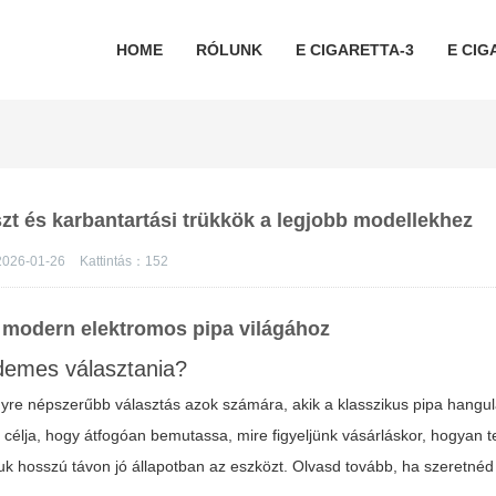
HOME
RÓLUNK
E CIGARETTA-3
E CIG
szt és karbantartási trükkök a legjobb modellekhez
026-01-26
Kattintás：
152
a modern
elektromos pipa
világához
demes választania?
yre népszerűbb választás azok számára, akik a klasszikus pipa hangula
 célja, hogy átfogóan bemutassa, mire figyeljünk vásárláskor, hogyan t
juk hosszú távon jó állapotban az eszközt. Olvasd tovább, ha szeretnéd