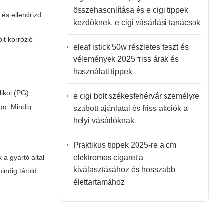
összehasonlítása és e cigi tippek
, és ellenőrizd
kezdőknek, e cigi vásárlási tanácsok
óit korrózió
eleaf istick 50w részletes teszt és
vélemények 2025 friss árak és
használati tippek
likol (PG)
e cigi bolt székesfehérvár személyre
ügg. Mindig
szabott ajánlatai és friss akciók a
helyi vásárlóknak
Praktikus tippek 2025-re a cm
elektromos cigaretta
a gyártó által
kiválasztásához és hosszabb
indig tárold
élettartamához