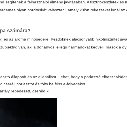
nd segítenek a felhasználói élmény javításában. A tisztítókészletek és 
 érdemes olyan hordtáskát választani, amely külön rekeszeket kínál az 
ipa
számára?
ány) és az aroma minőségére. Kezdőknek alacsonyabb nikotinszintet java
sa szubjektív: van, aki a dohányos jellegű harmadokat kedveli, mások a 
sztó állapotát és az ellenállást. Lehet, hogy a porlasztó elhasználódot
d cserélj porlasztót és tölts be friss e-folyadékot.
artály repedezett, cseréld ki.