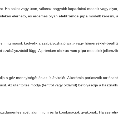
t. Ha sokat vagy úton, válassz nagyobb kapacitású modellt vagy olyat
züléken elérhető, és érdemes olyan
elektromos pipa
modellt keresni, 
es, míg mások kedvelik a szabályozható watt- vagy hőmérséklet-beállítá
et-szabályozástól függ. A prémium
elektromos pipa
modellek jellemző
olja a gőz mennyiségét és az íz átvitelét. A kerámia porlasztók tartósab
. Az utántöltés módja (fentről vagy oldalról) befolyásolja a használh
Rozsdamentes acél, alumínium és fa kombinációk gyakoriak. Ha szeretn