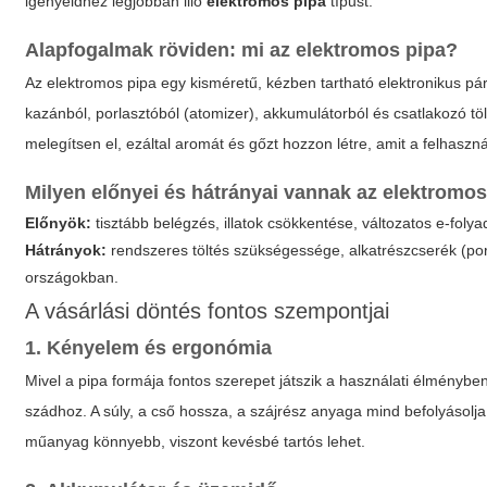
igényeidhez legjobban illő
elektromos pipa
típust.
Alapfogalmak röviden: mi az
elektromos pipa
?
Az
elektromos pipa
egy kisméretű, kézben tartható elektronikus p
kazánból, porlasztóból (atomizer), akkumulátorból és csatlakozó töl
melegítsen el, ezáltal aromát és gőzt hozzon létre, amit a felhaszn
Milyen előnyei és hátrányai vannak az
elektromos
Előnyök:
tisztább belégzés, illatok csökkentése, változatos e-folya
Hátrányok:
rendszeres töltés szükségessége, alkatrészcserék (por
országokban.
A vásárlási döntés fontos szempontjai
1. Kényelem és ergonómia
Mivel a pipa formája fontos szerepet játszik a használati élménybe
szádhoz. A súly, a cső hossza, a szájrész anyaga mind befolyásolj
műanyag könnyebb, viszont kevésbé tartós lehet.