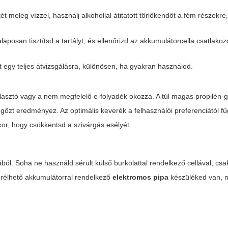
tét meleg vízzel, használj alkohollal átitatott törlőkendőt a fém részekre
laposan tisztítsd a tartályt, és ellenőrizd az akkumulátorcella csatlakoz
t egy teljes átvizsgálásra, különösen, ha gyakran használod.
lasztó vagy a nem megfelelő e-folyadék okozza. A túl magas propilén-g
b gőzt eredményez. Az optimális keverék a felhasználói preferenciától f
éskor, hogy csökkentsd a szivárgás esélyét.
. Soha ne használd sérült külső burkolattal rendelkező cellával, csak 
cserélhető akkumulátorral rendelkező
elektromos pipa
készüléked van, m