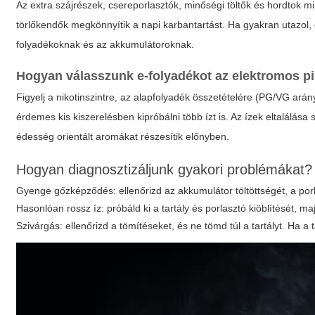
Az extra szájrészek, csereporlasztók, minőségi töltők és hordtok mi
törlőkendők megkönnyítik a napi karbantartást. Ha gyakran utazol,
folyadékoknak és az akkumulátoroknak.
Hogyan válasszunk e-folyadékot az
elektromos p
Figyelj a nikotinszintre, az alapfolyadék összetételére (PG/VG ar
érdemes kis kiszerelésben kipróbálni több ízt is. Az ízek eltalálá
édesség orientált aromákat részesítik előnyben.
Hogyan diagnosztizáljunk gyakori problémákat?
Gyenge gőzképződés: ellenőrizd az akkumulátor töltöttségét, a porla
Hasonlóan rossz íz: próbáld ki a tartály és porlasztó kiöblítését, maj
Szivárgás: ellenőrizd a tömítéseket, és ne tömd túl a tartályt. Ha a t