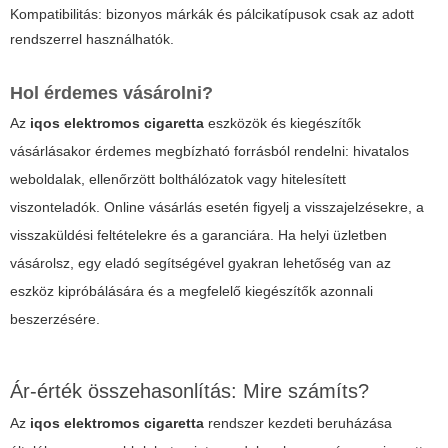
Kompatibilitás: bizonyos márkák és pálcikatípusok csak az adott
rendszerrel használhatók.
Hol érdemes vásárolni?
Az
iqos elektromos cigaretta
eszközök és kiegészítők
vásárlásakor érdemes megbízható forrásból rendelni: hivatalos
weboldalak, ellenőrzött bolthálózatok vagy hitelesített
viszonteladók. Online vásárlás esetén figyelj a visszajelzésekre, a
visszaküldési feltételekre és a garanciára. Ha helyi üzletben
vásárolsz, egy eladó segítségével gyakran lehetőség van az
eszköz kipróbálására és a megfelelő kiegészítők azonnali
beszerzésére.
Ár-érték összehasonlítás: Mire számíts?
Az
iqos elektromos cigaretta
rendszer kezdeti beruházása