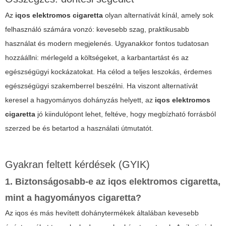
Az
iqos elektromos cigaretta
olyan alternatívát kínál, amely sok
felhasználó számára vonzó: kevesebb szag, praktikusabb
használat és modern megjelenés. Ugyanakkor fontos tudatosan
hozzáállni: mérlegeld a költségeket, a karbantartást és az
egészségügyi kockázatokat. Ha célod a teljes leszokás, érdemes
egészségügyi szakemberrel beszélni. Ha viszont alternatívát
keresel a hagyományos dohányzás helyett, az
iqos elektromos
cigaretta
jó kiindulópont lehet, feltéve, hogy megbízható forrásból
szerzed be és betartod a használati útmutatót.
Gyakran feltett kérdések (GYIK)
1. Biztonságosabb-e az
iqos elektromos cigaretta
,
mint a hagyományos cigaretta?
Az
iqos
és más hevített dohánytermékek általában kevesebb