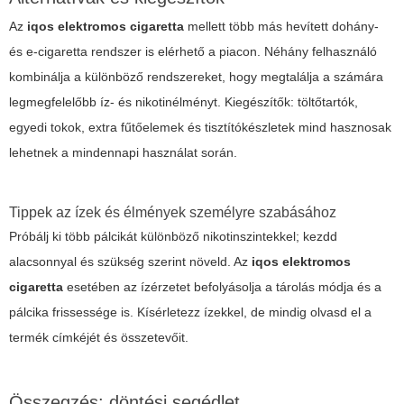
Az
iqos elektromos cigaretta
mellett több más hevített dohány-
és e-cigaretta rendszer is elérhető a piacon. Néhány felhasználó
kombinálja a különböző rendszereket, hogy megtalálja a számára
legmegfelelőbb íz- és nikotinélményt. Kiegészítők: töltőtartók,
egyedi tokok, extra fűtőelemek és tisztítókészletek mind hasznosak
lehetnek a mindennapi használat során.
Tippek az ízek és élmények személyre szabásához
Próbálj ki több pálcikát különböző nikotinszintekkel; kezdd
alacsonnyal és szükség szerint növeld. Az
iqos elektromos
cigaretta
esetében az ízérzetet befolyásolja a tárolás módja és a
pálcika frissessége is. Kísérletezz ízekkel, de mindig olvasd el a
termék címkéjét és összetevőit.
Összegzés: döntési segédlet