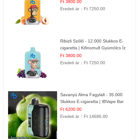
Friss Gyümölcs Íz
Ft 3800.00
Eredeti ár：
Ft 7250.00
Ribizli Szőlő - 12.000 Slukkos E-
cigaretta | Kifinomult Gyümölcs Íz
Ft 3800.00
Eredeti ár：
Ft 7250.00
Savanyú Alma Fagylalt - 35.000
Slukkos E-cigaretta | IBVape Bar
Ft 6200.00
Eredeti ár：
Ft 14686.00