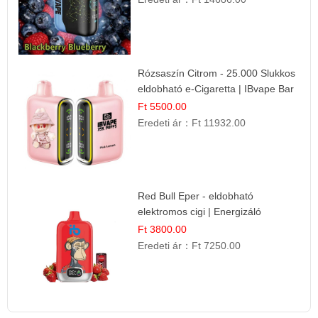
Rózsaszín Citrom - 25.000 Slukkos
eldobható e-Cigaretta | IBvape Bar
Ft 5500.00
Eredeti ár：
Ft 11932.00
Red Bull Eper - eldobható
elektromos cigi | Energizáló
Gyümölcs Íz
Ft 3800.00
Eredeti ár：
Ft 7250.00