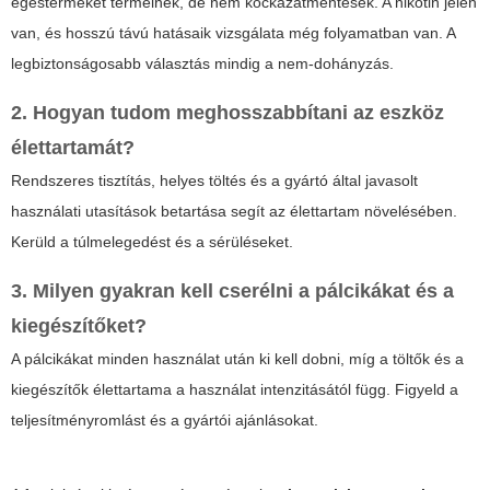
égésterméket termelnek, de nem kockázatmentesek. A nikotin jelen
van, és hosszú távú hatásaik vizsgálata még folyamatban van. A
legbiztonságosabb választás mindig a nem-dohányzás.
2. Hogyan tudom meghosszabbítani az eszköz
élettartamát?
Rendszeres tisztítás, helyes töltés és a gyártó által javasolt
használati utasítások betartása segít az élettartam növelésében.
Kerüld a túlmelegedést és a sérüléseket.
3. Milyen gyakran kell cserélni a pálcikákat és a
kiegészítőket?
A pálcikákat minden használat után ki kell dobni, míg a töltők és a
kiegészítők élettartama a használat intenzitásától függ. Figyeld a
teljesítményromlást és a gyártói ajánlásokat.