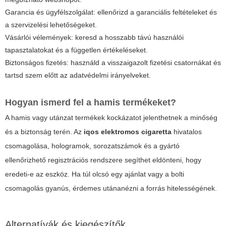
Garancia és ügyfélszolgálat: ellenőrizd a garanciális feltételeket és
a szervizelési lehetőségeket.
Vásárlói vélemények: keresd a hosszabb távú használói
tapasztalatokat és a független értékeléseket.
Biztonságos fizetés: használd a visszaigazolt fizetési csatornákat és
tartsd szem előtt az adatvédelmi irányelveket.
Hogyan ismerd fel a hamis termékeket?
A hamis vagy utánzat termékek kockázatot jelenthetnek a minőség
és a biztonság terén. Az
iqos elektromos cigaretta
hivatalos
csomagolása, hologramok, sorozatszámok és a gyártó
ellenőrizhető regisztrációs rendszere segíthet eldönteni, hogy
eredeti-e az eszköz. Ha túl olcsó egy ajánlat vagy a bolti
csomagolás gyanús, érdemes utánanézni a forrás hitelességének.
Alternatívák és kiegészítők