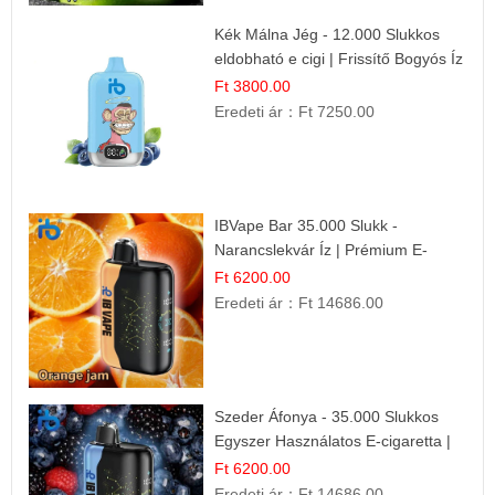
Kék Málna Jég - 12.000 Slukkos
eldobható e cigi | Frissítő Bogyós Íz
Ft 3800.00
Eredeti ár：
Ft 7250.00
IBVape Bar 35.000 Slukk -
Narancslekvár Íz | Prémium E-
cigaretta
Ft 6200.00
Eredeti ár：
Ft 14686.00
Szeder Áfonya - 35.000 Slukkos
Egyszer Használatos E-cigaretta |
Prémium Ízélmény
Ft 6200.00
Eredeti ár：
Ft 14686.00