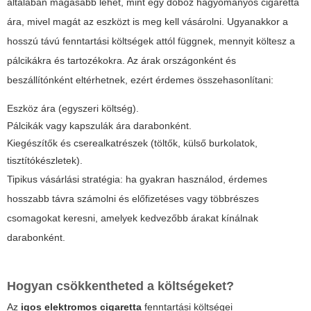
általában magasabb lehet, mint egy doboz hagyományos cigaretta
ára, mivel magát az eszközt is meg kell vásárolni. Ugyanakkor a
hosszú távú fenntartási költségek attól függnek, mennyit költesz a
pálcikákra és tartozékokra. Az árak országonként és
beszállítónként eltérhetnek, ezért érdemes összehasonlítani:
Eszköz ára (egyszeri költség).
Pálcikák vagy kapszulák ára darabonként.
Kiegészítők és cserealkatrészek (töltők, külső burkolatok,
tisztítókészletek).
Tipikus vásárlási stratégia: ha gyakran használod, érdemes
hosszabb távra számolni és előfizetéses vagy többrészes
csomagokat keresni, amelyek kedvezőbb árakat kínálnak
darabonként.
Hogyan csökkentheted a költségeket?
Az
iqos elektromos cigaretta
fenntartási költségei