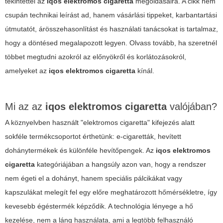
tekintettel az
iqos elektromos cigaretta
megoldásaira. A cikk nem
csupán technikai leírást ad, hanem vásárlási tippeket, karbantartási
útmutatót, árösszehasonlítást és használati tanácsokat is tartalmaz,
hogy a döntésed megalapozott legyen. Olvass tovább, ha szeretnél
többet megtudni azokról az előnyökről és korlátozásokról,
amelyeket az
iqos elektromos cigaretta
kínál.
Mi az az
iqos elektromos cigaretta
valójában?
A köznyelvben használt "elektromos cigaretta" kifejezés alatt
sokféle termékcsoportot érthetünk: e-cigaretták, hevített
dohánytermékek és különféle hevítőpengek. Az
iqos elektromos
cigaretta
kategóriájában a hangsúly azon van, hogy a rendszer
nem égeti el a dohányt, hanem speciális pálcikákat vagy
kapszulákat melegít fel egy előre meghatározott hőmérsékletre, így
kevesebb égéstermék képződik. A technológia lényege a hő
kezelése, nem a láng használata, ami a legtöbb felhasználó