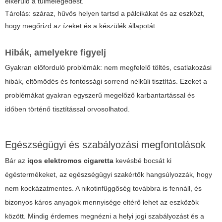
elkerüld a túlmelegedést.
Tárolás: száraz, hűvös helyen tartsd a pálcikákat és az eszközt,
hogy megőrizd az ízeket és a készülék állapotát.
Hibák, amelyekre figyelj
Gyakran előforduló problémák: nem megfelelő töltés, csatlakozási
hibák, eltömődés és fontossági sorrend nélküli tisztítás. Ezeket a
problémákat gyakran egyszerű megelőző karbantartással és
időben történő tisztítással orvosolhatod.
Egészségügyi és szabályozási megfontolások
Bár az
iqos elektromos cigaretta
kevésbé bocsát ki
égéstermékeket, az egészségügyi szakértők hangsúlyozzák, hogy
nem kockázatmentes. A nikotinfüggőség továbbra is fennáll, és
bizonyos káros anyagok mennyisége eltérő lehet az eszközök
között. Mindig érdemes megnézni a helyi jogi szabályozást és a