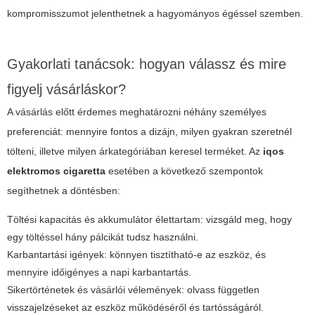
kompromisszumot jelenthetnek a hagyományos égéssel szemben.
Gyakorlati tanácsok: hogyan válassz és mire
figyelj vásárláskor?
A vásárlás előtt érdemes meghatározni néhány személyes
preferenciát: mennyire fontos a dizájn, milyen gyakran szeretnél
tölteni, illetve milyen árkategóriában keresel terméket. Az
iqos
elektromos cigaretta
esetében a következő szempontok
segíthetnek a döntésben:
Töltési kapacitás és akkumulátor élettartam: vizsgáld meg, hogy
egy töltéssel hány pálcikát tudsz használni.
Karbantartási igények: könnyen tisztítható-e az eszköz, és
mennyire időigényes a napi karbantartás.
Sikertörténetek és vásárlói vélemények: olvass független
visszajelzéseket az eszköz működéséről és tartósságáról.