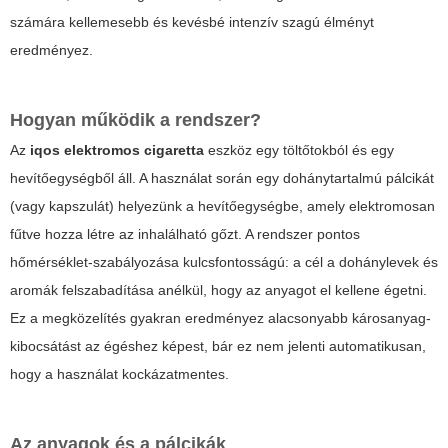
számára kellemesebb és kevésbé intenzív szagú élményt
eredményez.
Hogyan működik a rendszer?
Az
iqos elektromos cigaretta
eszköz egy töltőtokból és egy
hevítőegységből áll. A használat során egy dohánytartalmú pálcikát
(vagy kapszulát) helyezünk a hevítőegységbe, amely elektromosan
fűtve hozza létre az inhalálható gőzt. A rendszer pontos
hőmérséklet-szabályozása kulcsfontosságú: a cél a dohánylevek és
aromák felszabadítása anélkül, hogy az anyagot el kellene égetni.
Ez a megközelítés gyakran eredményez alacsonyabb károsanyag-
kibocsátást az égéshez képest, bár ez nem jelenti automatikusan,
hogy a használat kockázatmentes.
Az anyagok és a pálcikák