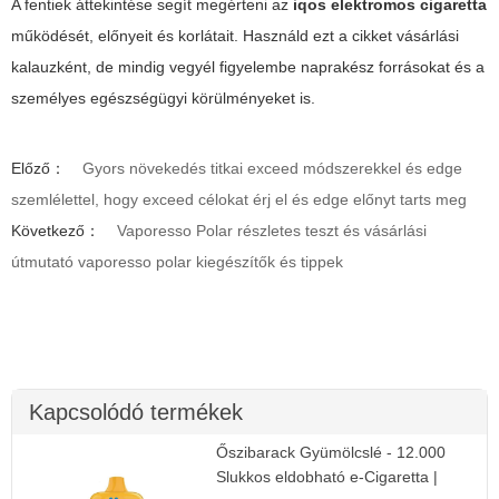
A fentiek áttekintése segít megérteni az
iqos elektromos cigaretta
működését, előnyeit és korlátait. Használd ezt a cikket vásárlási
kalauzként, de mindig vegyél figyelembe naprakész forrásokat és a
személyes egészségügyi körülményeket is.
Előző：
Gyors növekedés titkai exceed módszerekkel és edge
szemlélettel, hogy exceed célokat érj el és edge előnyt tarts meg
Következő：
Vaporesso Polar részletes teszt és vásárlási
útmutató vaporesso polar kiegészítők és tippek
Kapcsolódó termékek
Őszibarack Gyümölcslé - 12.000
Slukkos eldobható e-Cigaretta |