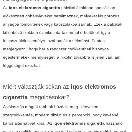
Az
iqos elektromos cigaretta
pálcikái általában speciálisan
előkészített dohányleveket tartalmaznak, melyeket kis porózus
anyagba tömörítenek vagy kapszulákba zárnak. Ezek a pálcikák
különböző ízekben és nikotintartalommal érhetők el, így a
felhasználók személyre szabhatják az élményt. Fontos
megjegyezni, hogy bár a rendszer csökkentheti bizonyos
égéstermékek mennyiségét, a nikotin továbbra is jelen van, ami
függőséget okozhat.
Miért választják sokan az
iqos elektromos
cigaretta
megoldásokat?
A választás mögött több ok húzódik meg: kényelem,
szagcsökkentés, modern dizájn és a percepció, hogy kevésbé
káros alternatívát kínál. Az
iqos elektromos cigaretta
használói
gyakran említik, hogy a környezet kevésbé szennyeződik hamuval,