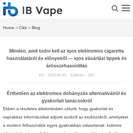
Home
>
Cikk
>
Blog
Minden, amit tudni kell az iqos elektromos cigaretta
használatáról és előnyeiről — iqos vásárlási tippek és
árösszehasonlítás
Idő：2026-06-03
Kattintás：
162
Érthetően az elektromos dohányzás alternatíváiról és
gyakorlati tanácsokról
Ebben a részletes áttekintésben célunk, hogy gyakorlati és
naprakész információkat adjunk azokról az eszközökről, amelyeket
a modern felhasználók egyre gyakrabban választanak: különös