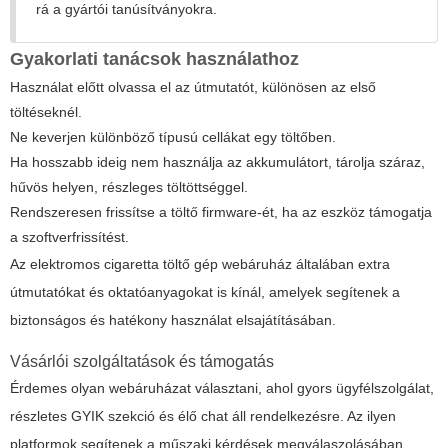
rá a gyártói tanúsítványokra.
Gyakorlati tanácsok használathoz
Használat előtt olvassa el az útmutatót, különösen az első
töltéseknél.
Ne keverjen különböző típusú cellákat egy töltőben.
Ha hosszabb ideig nem használja az akkumulátort, tárolja száraz,
hűvös helyen, részleges töltöttséggel.
Rendszeresen frissítse a töltő firmware-ét, ha az eszköz támogatja
a szoftverfrissítést.
Az
elektromos cigaretta töltő gép webáruház
általában extra
útmutatókat és oktatóanyagokat is kínál, amelyek segítenek a
biztonságos és hatékony használat elsajátításában.
Vásárlói szolgáltatások és támogatás
Érdemes olyan webáruházat választani, ahol gyors ügyfélszolgálat,
részletes GYIK szekció és élő chat áll rendelkezésre. Az ilyen
platformok segítenek a műszaki kérdések megválaszolásában,