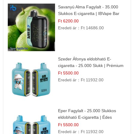
Savanyú Alma Fagylalt - 35.000
Slukkos E-cigaretta | IBVape Bar
Ft 6200.00
Eredeti ár：
Ft 14686.00
Szeder Áfonya eldobható E-
cigaretta - 25.000 Slukk | Prémium
Gyümölcs Íz
Ft 5500.00
Eredeti ár：
Ft 11932.00
Eper Fagylalt - 25.000 Slukkos
eldobható E-cigaretta | Édes
Desszert Íz
Ft 5500.00
Eredeti ár：
Ft 11932.00