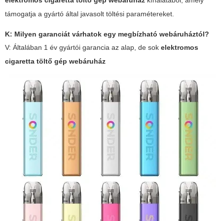
elektromos cigaretta töltő gép webáruház
kínálatából, amely
támogatja a gyártó által javasolt töltési paramétereket.
K: Milyen garanciát várhatok egy megbízható webáruháztól?
V: Általában 1 év gyártói garancia az alap, de sok
elektromos
cigaretta töltő gép webáruház