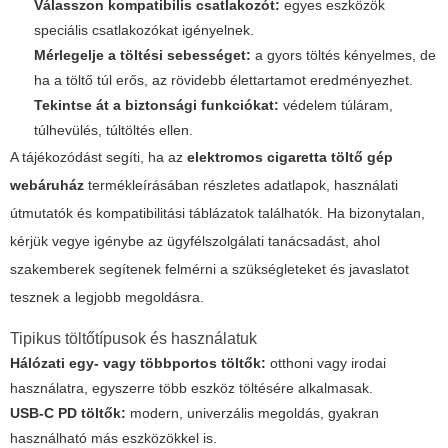
Válasszon kompatibilis csatlakozót:
egyes eszközök
speciális csatlakozókat igényelnek.
Mérlegelje a töltési sebességet:
a gyors töltés kényelmes, de
ha a töltő túl erős, az rövidebb élettartamot eredményezhet.
Tekintse át a biztonsági funkciókat:
védelem túláram,
túlhevülés, túltöltés ellen.
A tájékozódást segíti, ha az
elektromos cigaretta töltő gép
webáruház
termékleírásában részletes adatlapok, használati
útmutatók és kompatibilitási táblázatok találhatók. Ha bizonytalan,
kérjük vegye igénybe az ügyfélszolgálati tanácsadást, ahol
szakemberek segítenek felmérni a szükségleteket és javaslatot
tesznek a legjobb megoldásra.
Tipikus töltőtípusok és használatuk
Hálózati egy- vagy többportos töltők:
otthoni vagy irodai
használatra, egyszerre több eszköz töltésére alkalmasak.
USB-C PD töltők:
modern, univerzális megoldás, gyakran
használható más eszközökkel is.