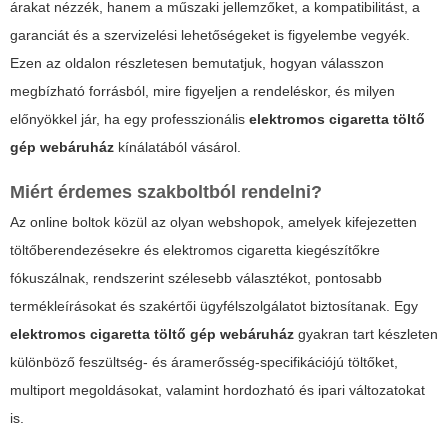
árakat nézzék, hanem a műszaki jellemzőket, a kompatibilitást, a
garanciát és a szervizelési lehetőségeket is figyelembe vegyék.
Ezen az oldalon részletesen bemutatjuk, hogyan válasszon
megbízható forrásból, mire figyeljen a rendeléskor, és milyen
előnyökkel jár, ha egy professzionális
elektromos cigaretta töltő
gép webáruház
kínálatából vásárol.
Miért érdemes szakboltból rendelni?
Az online boltok közül az olyan webshopok, amelyek kifejezetten
töltőberendezésekre és elektromos cigaretta kiegészítőkre
fókuszálnak, rendszerint szélesebb választékot, pontosabb
termékleírásokat és szakértői ügyfélszolgálatot biztosítanak. Egy
elektromos cigaretta töltő gép webáruház
gyakran tart készleten
különböző feszültség- és áramerősség-specifikációjú töltőket,
multiport megoldásokat, valamint hordozható és ipari változatokat
is.