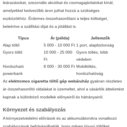
leárazásokat, szezonális akciókat és csomagajánlatokat kínál,
amelyekkel kedvezőbb áron juthat hozzá a szükséges
eszközökhöz. Érdemes összehasonlítani a teljes költséget,
beleértve a szállítási díjat és a jótállást is.
Típus
Ár (példa)
Jellemzők
Alap töltő
5 000 - 10 000 Ft
1 port, alapbiztonság
Gyors töltő
10 000 - 25 000
Gyors töltés, több
Ft
védelem
Hordozható
8 000 - 30 000 Ft
Mobiltöltés,
powerbank
hordozhatóság
Az
elektromos cigaretta töltő gép webáruház
gyakran részletes
ár-összehasonlító oldalakat is üzemeltet, ahol a vásárlók áttekintést
kapnak a különböző modellek előnyeiről és hátrányairól.
Környezet és szabályozás
A környezetvédelmi előírások és az akkumulátorokra vonatkozó
szabályozások befolyásolhatják, hogy milyen típusú töltőket