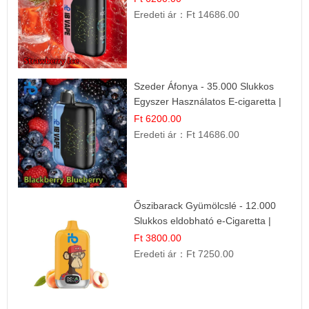
Eredeti ár：
Ft 14686.00
Szeder Áfonya - 35.000 Slukkos
Egyszer Használatos E-cigaretta |
Prémium Ízélmény
Ft 6200.00
Eredeti ár：
Ft 14686.00
Őszibarack Gyümölcslé - 12.000
Slukkos eldobható e-Cigaretta |
Friss Gyümölcs Íz
Ft 3800.00
Eredeti ár：
Ft 7250.00