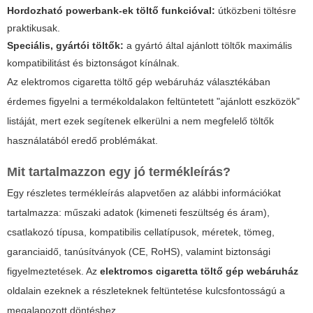
Hordozható powerbank-ek töltő funkcióval:
útközbeni töltésre
praktikusak.
Speciális, gyártói töltők:
a gyártó által ajánlott töltők maximális
kompatibilitást és biztonságot kínálnak.
Az
elektromos cigaretta töltő gép webáruház
választékában
érdemes figyelni a termékoldalakon feltüntetett "ajánlott eszközök"
listáját, mert ezek segítenek elkerülni a nem megfelelő töltők
használatából eredő problémákat.
Mit tartalmazzon egy jó termékleírás?
Egy részletes termékleírás alapvetően az alábbi információkat
tartalmazza: műszaki adatok (kimeneti feszültség és áram),
csatlakozó típusa, kompatibilis cellatípusok, méretek, tömeg,
garanciaidő, tanúsítványok (CE, RoHS), valamint biztonsági
figyelmeztetések. Az
elektromos cigaretta töltő gép webáruház
oldalain ezeknek a részleteknek feltüntetése kulcsfontosságú a
megalapozott döntéshez.