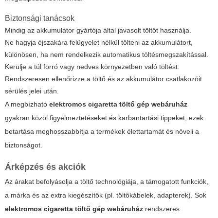
Biztonsági tanácsok
Mindig az akkumulátor gyártója által javasolt töltőt használja.
Ne hagyja éjszakára felügyelet nélkül tölteni az akkumulátort,
különösen, ha nem rendelkezik automatikus töltésmegszakítással.
Kerülje a túl forró vagy nedves környezetben való töltést.
Rendszeresen ellenőrizze a töltő és az akkumulátor csatlakozóit
sérülés jelei után.
A megbízható
elektromos cigaretta töltő gép webáruház
gyakran közöl figyelmeztetéseket és karbantartási tippeket; ezek
betartása meghosszabbítja a termékek élettartamát és növeli a
biztonságot.
Árképzés és akciók
Az árakat befolyásolja a töltő technológiája, a támogatott funkciók,
a márka és az extra kiegészítők (pl. töltőkábelek, adapterek). Sok
elektromos cigaretta töltő gép webáruház
rendszeres