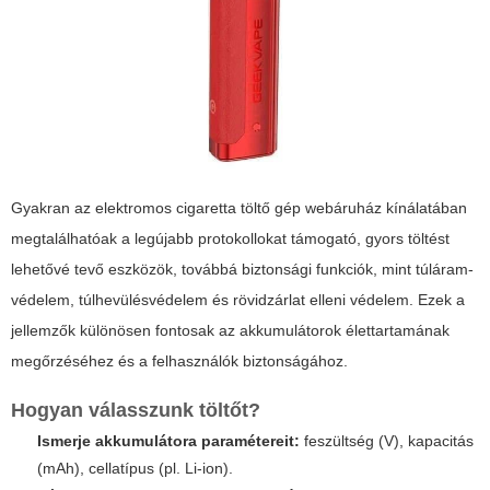
Gyakran az
elektromos cigaretta töltő gép webáruház
kínálatában
megtalálhatóak a legújabb protokollokat támogató, gyors töltést
lehetővé tevő eszközök, továbbá biztonsági funkciók, mint túláram-
védelem, túlhevülésvédelem és rövidzárlat elleni védelem. Ezek a
jellemzők különösen fontosak az akkumulátorok élettartamának
megőrzéséhez és a felhasználók biztonságához.
Hogyan válasszunk töltőt?
Ismerje akkumulátora paramétereit:
feszültség (V), kapacitás
(mAh), cellatípus (pl. Li-ion).