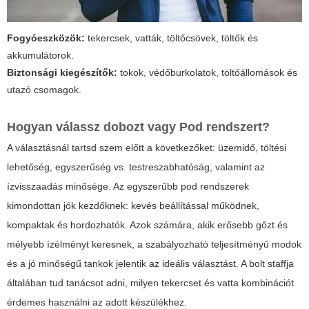
Fogyóeszközök:
tekercsek, vatták, töltőcsövek, töltők és
akkumulátorok.
Biztonsági kiegészítők:
tokok, védőburkolatok, töltőállomások és
utazó csomagok.
Hogyan válassz dobozt vagy Pod rendszert?
A választásnál tartsd szem előtt a következőket: üzemidő, töltési
lehetőség, egyszerűség vs. testreszabhatóság, valamint az
ízvisszaadás minősége. Az egyszerűbb pod rendszerek
kimondottan jók kezdőknek: kevés beállítással működnek,
kompaktak és hordozhatók. Azok számára, akik erősebb gőzt és
mélyebb ízélményt keresnek, a szabályozható teljesítményű modok
és a jó minőségű tankok jelentik az ideális választást. A bolt staffja
általában tud tanácsot adni, milyen tekercset és vatta kombinációt
érdemes használni az adott készülékhez.