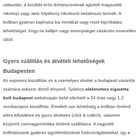
választás; a korábbi erős dohányosoknak ajánlott magasabb
nikotinjú vagy akár folyékony nikotinsót tartalmazó termék. A
boltban gyakran kaphatsz kis mintákat vagy rövid kipróbálási
lehetőséget, hogy ne kelljen nagy mennyiséget vásárolni ismeretlen
ízből.
Gyors szállítás és átvételi lehetőségek
Budapesten
Az expressz kiszállítás és a személyes átvétel a budapesti vásárlók
számára sokszor döntő tényező. Számos
elektromos cigaretta
bolt budapest
webshopján belül elérhető a 24 órás vagy 1-2
munkanapos kiszállítás. Emellett van lehetőség a boltban történő
előre kifizetésre és gyors átvételre (click & collect), valamint
központi csomagpontokba történő szállításra. A nagyobb
bolthálózatok gyakran együttműködnek futárszolgálatokkal, így a