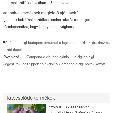
a normál szállítás általában 1-3 munkanap.
Vannak-e kezdőknek megfelelő ajánlatok?
Igen, sok bolt kínál kezdőkészleteket, akciós csomagokat és
kóstolópárnákat, hogy könnyen belevághass.
Előző：
e cigi budapest útmutató a legjobb boltokhoz, árakhoz és
kezdő tippekhez
Következő：
Campona e cigi bolt ajánló — e cigi és cigi
kiegészítők, bolt tippek és akciók a Campona e cigi boltok között
Kapcsolódó termékek
Szőlő Íz - 35.000 Slukkos E-
cigaretta | Friss Gyümölcs Aroma