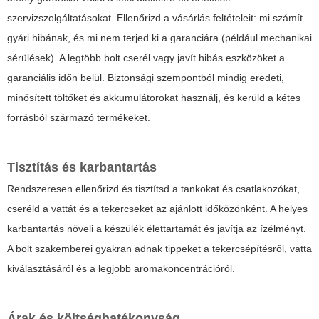
szervizszolgáltatásokat. Ellenőrizd a vásárlás feltételeit: mi számít
gyári hibának, és mi nem terjed ki a garanciára (például mechanikai
sérülések). A legtöbb bolt cserél vagy javít hibás eszközöket a
garanciális időn belül. Biztonsági szempontból mindig eredeti,
minősített töltőket és akkumulátorokat használj, és kerüld a kétes
forrásból származó termékeket.
Tisztítás és karbantartás
Rendszeresen ellenőrizd és tisztítsd a tankokat és csatlakozókat,
cseréld a vattát és a tekercseket az ajánlott időközönként. A helyes
karbantartás növeli a készülék élettartamát és javítja az ízélményt.
A bolt szakemberei gyakran adnak tippeket a tekercsépítésről, vatta
kiválasztásáról és a legjobb aromakoncentrációról.
Árak és költséghatékonyság