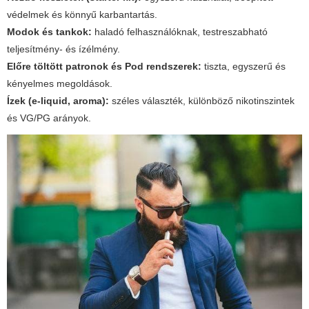
védelmek és könnyű karbantartás.
Modok és tankok:
haladó felhasználóknak, testreszabható
teljesítmény- és ízélmény.
Előre töltött patronok és Pod rendszerek:
tiszta, egyszerű és
kényelmes megoldások.
Ízek (e-liquid, aroma):
széles választék, különböző nikotinszintek
és VG/PG arányok.