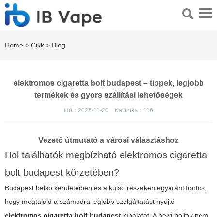
Home
>
Cikk
>
Blog
elektromos cigaretta bolt budapest – tippek, legjobb
termékek és gyors szállítási lehetőségek
Idő：2025-11-20
Kattintás：
116
Vezető útmutató a városi választáshoz
Hol találhatók megbízható elektromos cigaretta
bolt budapest körzetében?
Budapest belső kerületeiben és a külső részeken egyaránt fontos,
hogy megtaláld a számodra legjobb szolgáltatást nyújtó
elektromos cigaretta bolt budapest
kínálatát. A helyi boltok nem