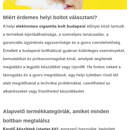
Miért érdemes helyi boltot választani?
A helyi
elektromos cigaretta bolt budapest
előnyei közé tartozik
a termékek kipróbálhatósága, a személyes tanácsadás, a
garanciális ügyintézés egyszerűsége és a gyors cserelehetőség.
Emellett a budapesti bolthálózat gyakran különleges eseményeket,
bemutatókat és próbacsomagokat kínál, amelyek segítenek
megtalálni a legjobb készüléket vagy ízprofilt. Ha fontos neked a
támogatás és a gyors megoldások, egy helyi üzletben rövid idő
alatt megoldhatod a technikai problémákat, cserélheted az
alkatrészeket vagy frissítheted készülékedet.
Alapvető termékkategóriák, amiket minden
boltban megtalálsz
Kezdő készletek (starter kit):
egyszerű használat, beépített