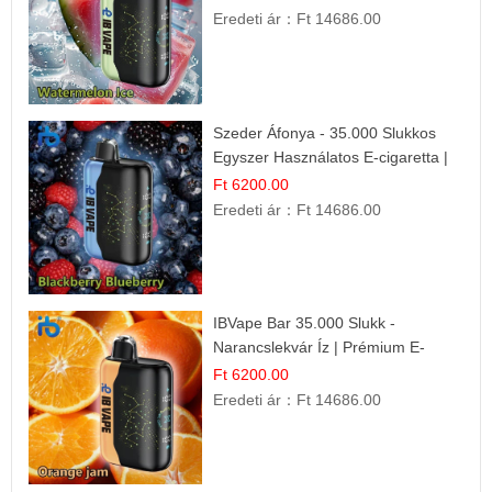
Eredeti ár：
Ft 14686.00
Szeder Áfonya - 35.000 Slukkos
Egyszer Használatos E-cigaretta |
Prémium Ízélmény
Ft 6200.00
Eredeti ár：
Ft 14686.00
IBVape Bar 35.000 Slukk -
Narancslekvár Íz | Prémium E-
cigaretta
Ft 6200.00
Eredeti ár：
Ft 14686.00