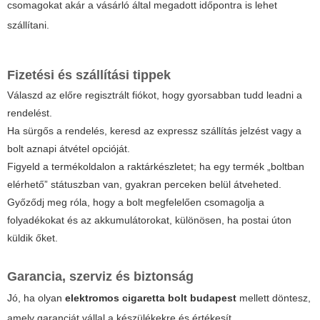
csomagokat akár a vásárló által megadott időpontra is lehet
szállítani.
Fizetési és szállítási tippek
Válaszd az előre regisztrált fiókot, hogy gyorsabban tudd leadni a
rendelést.
Ha sürgős a rendelés, keresd az expressz szállítás jelzést vagy a
bolt aznapi átvétel opcióját.
Figyeld a termékoldalon a raktárkészletet; ha egy termék „boltban
elérhető” státuszban van, gyakran perceken belül átveheted.
Győződj meg róla, hogy a bolt megfelelően csomagolja a
folyadékokat és az akkumulátorokat, különösen, ha postai úton
küldik őket.
Garancia, szerviz és biztonság
Jó, ha olyan
elektromos cigaretta bolt budapest
mellett döntesz,
amely garanciát vállal a készülékekre és értékesít