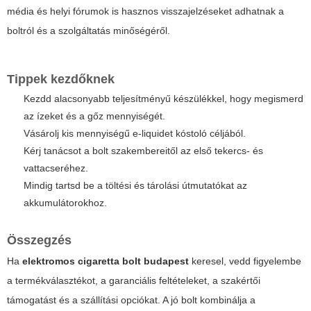
média és helyi fórumok is hasznos visszajelzéseket adhatnak a
boltról és a szolgáltatás minőségéről.
Tippek kezdőknek
Kezdd alacsonyabb teljesítményű készülékkel, hogy megismerd
az ízeket és a gőz mennyiségét.
Vásárolj kis mennyiségű e-liquidet kóstoló céljából.
Kérj tanácsot a bolt szakembereitől az első tekercs- és
vattacseréhez.
Mindig tartsd be a töltési és tárolási útmutatókat az
akkumulátorokhoz.
Összegzés
Ha
elektromos cigaretta bolt budapest
keresel, vedd figyelembe
a termékválasztékot, a garanciális feltételeket, a szakértői
támogatást és a szállítási opciókat. A jó bolt kombinálja a