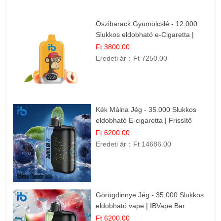
Őszibarack Gyümölcslé - 12.000
Slukkos eldobható e-Cigaretta |
Friss Gyümölcs Íz
Ft 3800.00
Eredeti ár：
Ft 7250.00
Kék Málna Jég - 35.000 Slukkos
eldobható E-cigaretta | Frissítő
Ízélmény
Ft 6200.00
Eredeti ár：
Ft 14686.00
Görögdinnye Jég - 35.000 Slukkos
eldobható vape | IBVape Bar
Frissítő Nyári Íz
Ft 6200.00