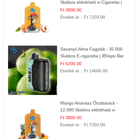
Slukkos eldobható e-Cigaretta |
Friss Gyümölcs Íz
Ft 3800.00
Eredeti ár：
Ft 7250.00
Savanyú Alma Fagylalt - 35.000
Slukkos E-cigaretta | IBVape Bar
Ft 6200.00
Eredeti ár：
Ft 14686.00
Mango Ananász Őszibarack -
12.000 Slukkos eldobható e-
Cigaretta
Ft 3800.00
Eredeti ár：
Ft 7250.00