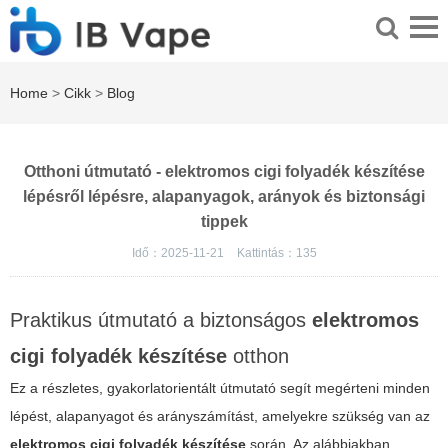
Home
>
Cikk
>
Blog
Otthoni útmutató - elektromos cigi folyadék készítése
lépésről lépésre, alapanyagok, arányok és biztonsági
tippek
Idő：2025-11-21
Kattintás：
135
Praktikus útmutató a biztonságos
elektromos
cigi folyadék készítése
otthon
Ez a részletes, gyakorlatorientált útmutató segít megérteni minden
lépést, alapanyagot és arányszámítást, amelyekre szükség van az
elektromos cigi folyadék készítése
során. Az alábbiakban