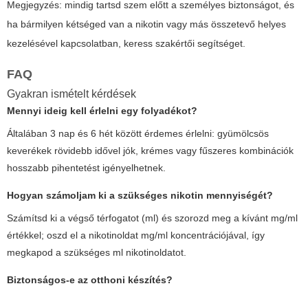
Megjegyzés: mindig tartsd szem előtt a személyes biztonságot, és
ha bármilyen kétséged van a nikotin vagy más összetevő helyes
kezelésével kapcsolatban, keress szakértői segítséget.
FAQ
Gyakran ismételt kérdések
Mennyi ideig kell érlelni egy folyadékot?
Általában 3 nap és 6 hét között érdemes érlelni: gyümölcsös
keverékek rövidebb idővel jók, krémes vagy fűszeres kombinációk
hosszabb pihentetést igényelhetnek.
Hogyan számoljam ki a szükséges nikotin mennyiségét?
Számítsd ki a végső térfogatot (ml) és szorozd meg a kívánt mg/ml
értékkel; oszd el a nikotinoldat mg/ml koncentrációjával, így
megkapod a szükséges ml nikotinoldatot.
Biztonságos-e az otthoni készítés?