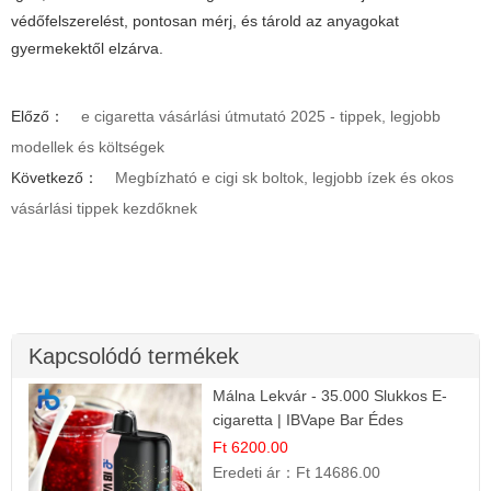
védőfelszerelést, pontosan mérj, és tárold az anyagokat
gyermekektől elzárva.
Előző：
e cigaretta vásárlási útmutató 2025 - tippek, legjobb
modellek és költségek
Következő：
Megbízható e cigi sk boltok, legjobb ízek és okos
vásárlási tippek kezdőknek
Kapcsolódó termékek
Málna Lekvár - 35.000 Slukkos E-
cigaretta | IBVape Bar Édes
Gyümölcs Íz
Ft 6200.00
Eredeti ár：
Ft 14686.00