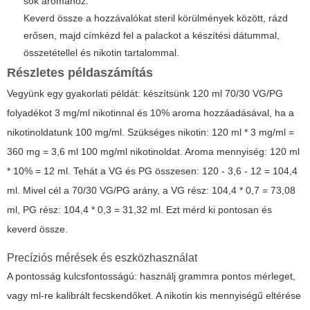
sok aromához.
Keverd össze a hozzávalókat steril körülmények között, rázd
erősen, majd címkézd fel a palackot a készítési dátummal,
összetétellel és nikotin tartalommal.
Részletes példaszámítás
Vegyünk egy gyakorlati példát: készítsünk 120 ml 70/30 VG/PG
folyadékot 3 mg/ml nikotinnal és 10% aroma hozzáadásával, ha a
nikotinoldatunk 100 mg/ml. Szükséges nikotin: 120 ml * 3 mg/ml =
360 mg = 3,6 ml 100 mg/ml nikotinoldat. Aroma mennyiség: 120 ml
* 10% = 12 ml. Tehát a VG és PG összesen: 120 - 3,6 - 12 = 104,4
ml. Mivel cél a 70/30 VG/PG arány, a VG rész: 104,4 * 0,7 = 73,08
ml, PG rész: 104,4 * 0,3 = 31,32 ml. Ezt mérd ki pontosan és
keverd össze.
Precíziós mérések és eszközhasználat
A pontosság kulcsfontosságú: használj grammra pontos mérleget,
vagy ml-re kalibrált fecskendőket. A nikotin kis mennyiségű eltérése