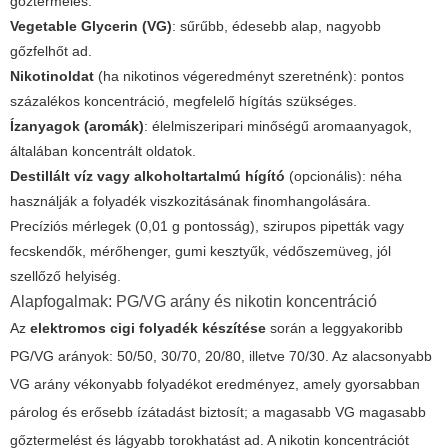
gőztermelés.
Vegetable Glycerin (VG)
: sűrűbb, édesebb alap, nagyobb
gőzfelhőt ad.
Nikotinoldat
(ha nikotinos végeredményt szeretnénk): pontos
százalékos koncentráció, megfelelő hígítás szükséges.
Ízanyagok (aromák)
: élelmiszeripari minőségű aromaanyagok,
általában koncentrált oldatok.
Destillált víz vagy alkoholtartalmú hígító
(opcionális): néha
használják a folyadék viszkozitásának finomhangolására.
Precíziós mérlegek (0,01 g pontosság), szirupos pipetták vagy
fecskendők, mérőhenger, gumi kesztyűk, védőszemüveg, jól
szellőző helyiség.
Alapfogalmak: PG/VG arány és nikotin koncentráció
Az
elektromos cigi folyadék készítése
során a leggyakoribb
PG/VG arányok: 50/50, 30/70, 20/80, illetve 70/30. Az alacsonyabb
VG arány vékonyabb folyadékot eredményez, amely gyorsabban
párolog és erősebb ízátadást biztosít; a magasabb VG magasabb
gőztermelést és lágyabb torokhatást ad. A nikotin koncentrációt