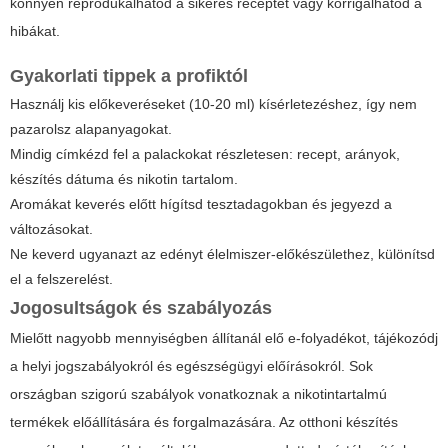
könnyen reprodukálhatod a sikeres receptet vagy korrigálhatod a
hibákat.
Gyakorlati tippek a profiktól
Használj kis előkeveréseket (10-20 ml) kísérletezéshez, így nem
pazarolsz alapanyagokat.
Mindig címkézd fel a palackokat részletesen: recept, arányok,
készítés dátuma és nikotin tartalom.
Aromákat keverés előtt hígítsd tesztadagokban és jegyezd a
változásokat.
Ne keverd ugyanazt az edényt élelmiszer-előkészülethez, különítsd
el a felszerelést.
Jogosultságok és szabályozás
Mielőtt nagyobb mennyiségben állítanál elő e-folyadékot, tájékozódj
a helyi jogszabályokról és egészségügyi előírásokról. Sok
országban szigorú szabályok vonatkoznak a nikotintartalmú
termékek előállítására és forgalmazására. Az otthoni készítés