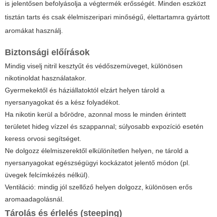
is jelentősen befolyásolja a végtermék erősségét. Minden eszközt
tisztán tarts és csak élelmiszeripari minőségű, élettartamra gyártott
aromákat használj.
Biztonsági előírások
Mindig viselj nitril kesztyűt és védőszemüveget, különösen
nikotinoldat használatakor.
Gyermekektől és háziállatoktól elzárt helyen tárold a
nyersanyagokat és a kész folyadékot.
Ha nikotin kerül a bőrödre, azonnal moss le minden érintett
területet hideg vízzel és szappannal; súlyosabb expozíció esetén
keress orvosi segítséget.
Ne dolgozz élelmiszerektől elkülönítetlen helyen, ne tárold a
nyersanyagokat egészségügyi kockázatot jelentő módon (pl.
üvegek felcímkézés nélkül).
Ventiláció: mindig jól szellőző helyen dolgozz, különösen erős
aromaadagolásnál.
Tárolás és érlelés (steeping)