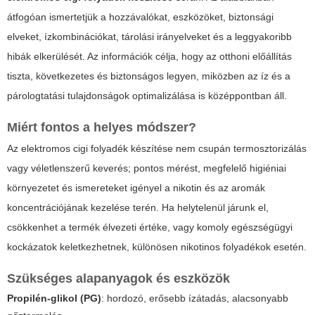
átfogóan ismertetjük a hozzávalókat, eszközöket, biztonsági
elveket, ízkombinációkat, tárolási irányelveket és a leggyakoribb
hibák elkerülését. Az információk célja, hogy az otthoni előállítás
tiszta, következetes és biztonságos legyen, miközben az íz és a
párologtatási tulajdonságok optimalizálása is középpontban áll.
Miért fontos a helyes módszer?
Az
elektromos cigi folyadék készítése
nem csupán termosztorizálás
vagy véletlenszerű keverés; pontos mérést, megfelelő higiéniai
környezetet és ismereteket igényel a nikotin és az aromák
koncentrációjának kezelése terén. Ha helytelenül járunk el,
csökkenhet a termék élvezeti értéke, vagy komoly egészségügyi
kockázatok keletkezhetnek, különösen nikotinos folyadékok esetén.
Szükséges alapanyagok és eszközök
Propilén-glikol (PG)
: hordozó, erősebb ízátadás, alacsonyabb