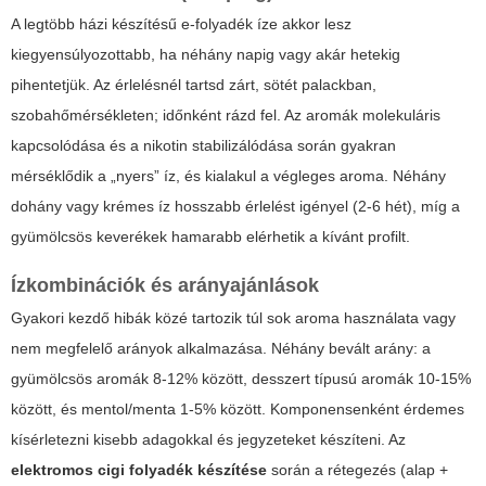
A legtöbb házi készítésű e-folyadék íze akkor lesz
kiegyensúlyozottabb, ha néhány napig vagy akár hetekig
pihentetjük. Az érlelésnél tartsd zárt, sötét palackban,
szobahőmérsékleten; időnként rázd fel. Az aromák molekuláris
kapcsolódása és a nikotin stabilizálódása során gyakran
mérséklődik a „nyers” íz, és kialakul a végleges aroma. Néhány
dohány vagy krémes íz hosszabb érlelést igényel (2-6 hét), míg a
gyümölcsös keverékek hamarabb elérhetik a kívánt profilt.
Ízkombinációk és arányajánlások
Gyakori kezdő hibák közé tartozik túl sok aroma használata vagy
nem megfelelő arányok alkalmazása. Néhány bevált arány: a
gyümölcsös aromák 8-12% között, desszert típusú aromák 10-15%
között, és mentol/menta 1-5% között. Komponensenként érdemes
kísérletezni kisebb adagokkal és jegyzeteket készíteni. Az
elektromos cigi folyadék készítése
során a rétegezés (alap +