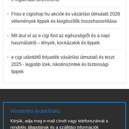
Friss e cigishop hu akciók és vásárlási útmutató 2026
vélemények tippek és kiegészítők összehasonlítása
Mit árul el az e cigi füst az egészségről és a napi
használatról – tények, kockázatok és tippek
e cigi utántöltő folyadék vásárlási útmutató és teszt
2025 - legjobb ízek, nikotinszintek és biztonsági
tippek
Rendelési érdeklődés
Kérjük, adja meg e-mail címét vagy telefonszámát a
rendelés állapotának és a szállítási információk