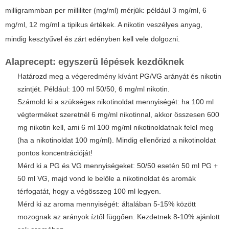
milligrammban per milliliter (mg/ml) mérjük: például 3 mg/ml, 6
mg/ml, 12 mg/ml a tipikus értékek. A nikotin veszélyes anyag,
mindig kesztyűvel és zárt edényben kell vele dolgozni.
Alaprecept: egyszerű lépések kezdőknek
Határozd meg a végeredmény kívánt PG/VG arányát és nikotin
szintjét. Például: 100 ml 50/50, 6 mg/ml nikotin.
Számold ki a szükséges nikotinoldat mennyiségét: ha 100 ml
végterméket szeretnél 6 mg/ml nikotinnal, akkor összesen 600
mg nikotin kell, ami 6 ml 100 mg/ml nikotinoldatnak felel meg
(ha a nikotinoldat 100 mg/ml). Mindig ellenőrizd a nikotinoldat
pontos koncentrációját!
Mérd ki a PG és VG mennyiségeket: 50/50 esetén 50 ml PG +
50 ml VG, majd vond le belőle a nikotinoldat és aromák
térfogatát, hogy a végösszeg 100 ml legyen.
Mérd ki az aroma mennyiségét: általában 5-15% között
mozognak az arányok íztől függően. Kezdetnek 8-10% ajánlott