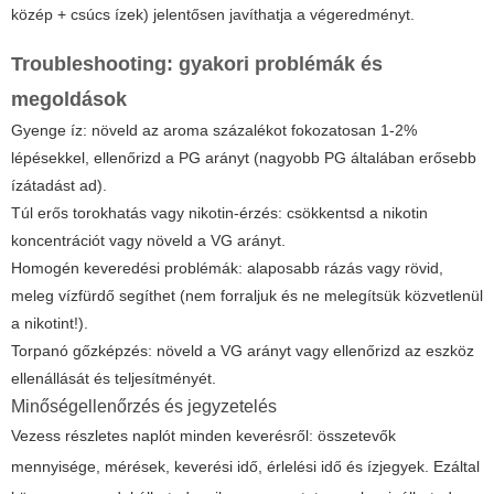
közép + csúcs ízek) jelentősen javíthatja a végeredményt.
Troubleshooting: gyakori problémák és
megoldások
Gyenge íz: növeld az aroma százalékot fokozatosan 1-2%
lépésekkel, ellenőrizd a PG arányt (nagyobb PG általában erősebb
ízátadást ad).
Túl erős torokhatás vagy nikotin-érzés: csökkentsd a nikotin
koncentrációt vagy növeld a VG arányt.
Homogén keveredési problémák: alaposabb rázás vagy rövid,
meleg vízfürdő segíthet (nem forraljuk és ne melegítsük közvetlenül
a nikotint!).
Torpanó gőzképzés: növeld a VG arányt vagy ellenőrizd az eszköz
ellenállását és teljesítményét.
Minőségellenőrzés és jegyzetelés
Vezess részletes naplót minden keverésről: összetevők
mennyisége, mérések, keverési idő, érlelési idő és ízjegyek. Ezáltal