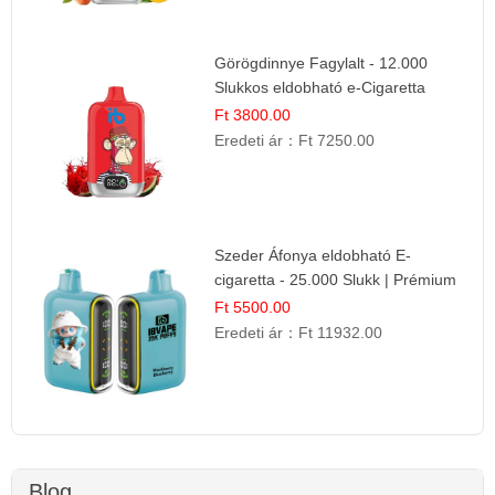
Görögdinnye Fagylalt - 12.000
Slukkos eldobható e-Cigaretta
Ft 3800.00
Eredeti ár：
Ft 7250.00
Szeder Áfonya eldobható E-
cigaretta - 25.000 Slukk | Prémium
Gyümölcs Íz
Ft 5500.00
Eredeti ár：
Ft 11932.00
Blog