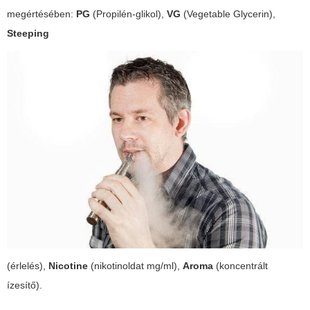
megértésében:
PG
(Propilén-glikol),
VG
(Vegetable Glycerin),
Steeping
(érlelés),
Nicotine
(nikotinoldat mg/ml),
Aroma
(koncentrált
ízesítő).