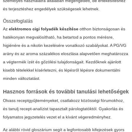
személyes használatra általában megengedett, de értékesítéshez
és terjesztéshez engedélyek szükségesek lehetnek.
Összefoglalás
Az
elektromos cigi folyadék készítése
otthon biztonságosan és
hatékonyan megvalósítható, ha betartod a pontos mérésre,
higiénére és a nikotin kezelésére vonatkozó szabályokat. A PG/VG
arány és az aroma százalékos eloszlása alapvetően meghatározza
a végtermék ízét és gőzölési tulajdonságait. Kezdőknek ajánlott
kisebb tételekkel kísérletezni, és lépésről lépésre dokumentálni
minden változtatást.
Hasznos források és további tanulási lehetőségek
Olvass receptgyűjteményeket, csatlakozz közösségi fórumokhoz,
és tanulj recept-analízist tapasztalt párologtatóktól. Gyakorlás és
folyamatos jegyzetelés vezet el a kívánt végeredményhez.
Az alábbi rövid gloszárium segít a legfontosabb kifejezések gyors