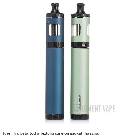
Igen, ha betartod a biztonsági előírásokat: használj