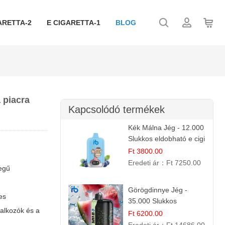
ARETTA-2
E CIGARETTA-1
BLOG
 piacra
Kapcsolódó termékek
Kék Málna Jég - 12.000
Slukkos eldobható e cigi
| Frissítő Bogyós Íz
Ft 3800.00
Eredeti ár：
Ft 7250.00
legű
Görögdinnye Jég -
es
35.000 Slukkos
lalkozók és a
eldobható vape |
Ft 6200.00
IBVape Bar Frissítő