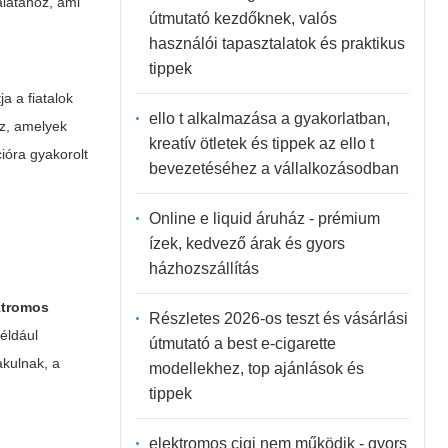
álatához, ami
útmutató kezdőknek, valós
használói tapasztalatok és praktikus
tippek
ja a fiatalok
ello t alkalmazása a gyakorlatban,
ez, amelyek
kreatív ötletek és tippek az ello t
ióra gyakorolt
bevezetéséhez a vállalkozásodban
Online e liquid áruház - prémium
ízek, kedvező árak és gyors
házhozszállítás
ktromos
Részletes 2026-os teszt és vásárlási
éldául
útmutató a best e-cigarette
akulnak, a
modellekhez, top ajánlások és
tippek
elektromos cigi nem működik - gyors