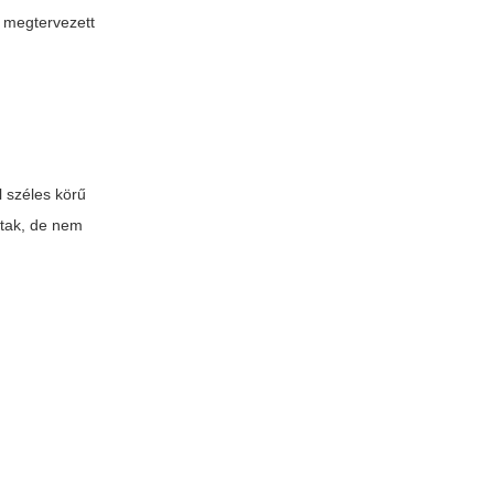
 megtervezett
l széles körű
ttak, de nem