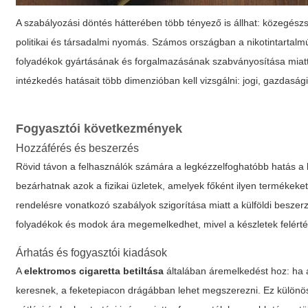
A szabályozási döntés hátterében több tényező is állhat: közegészs
politikai és társadalmi nyomás. Számos országban a nikotintartal
folyadékok gyártásának és forgalmazásának szabványosítása miat
intézkedés hatásait több dimenzióban kell vizsgálni: jogi, gazdasági
Fogyasztói következmények
Hozzáférés és beszerzés
Rövid távon a felhasználók számára a legkézzelfoghatóbb hatás a 
bezárhatnak azok a fizikai üzletek, amelyek főként ilyen termékeke
rendelésre vonatkozó szabályok szigorítása miatt a külföldi beszer
folyadékok és modok ára megemelkedhet, mivel a készletek felért
Árhatás és fogyasztói kiadások
A
elektromos cigaretta betiltása
általában áremelkedést hoz: ha a
keresnek, a feketepiacon drágábban lehet megszerezni. Ez különösen