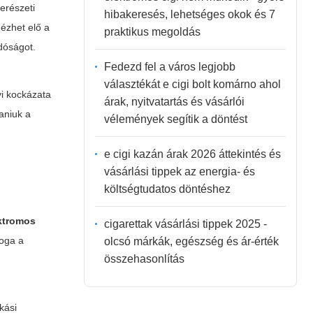
erészeti
hibakeresés, lehetséges okok és 7
ézhet elő a
praktikus megoldás
ndóságot.
Fedezd fel a város legjobb
választékát e cigi bolt komárno ahol
yi kockázata
árak, nyitvatartás és vásárlói
aniuk a
vélemények segítik a döntést
e cigi kazán árak 2026 áttekintés és
vásárlási tippek az energia- és
költségtudatos döntéshez
ktromos
cigarettak vásárlási tippek 2025 -
joga a
olcsó márkák, egészség és ár-érték
összehasonlítás
kási