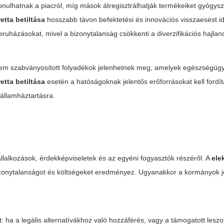
onulhatnak a piacról, míg mások átregisztrálhatják termékeiket gyógysz
etta betiltása
hosszabb távon befektetési és innovációs visszaesést id
eruházásokat, mivel a bizonytalanság csökkenti a diverzifikációs hajla
s nem szabványosított folyadékok jelenhetnek meg, amelyek egészségüg
etta betiltása
esetén a hatóságoknak jelentős erőforrásokat kell fordít
 államháztartásra.
állalkozások, érdekképviseletek és az egyéni fogyasztók részéről. A
ele
bizonytalanságot és költségeket eredményez. Ugyanakkor a kormányok 
t: ha a legális alternatívákhoz való hozzáférés, vagy a támogatott leszo