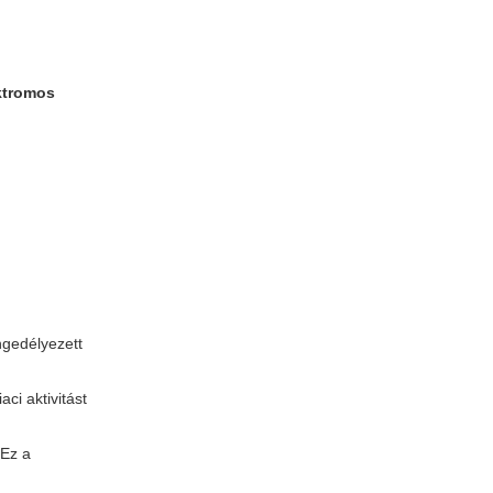
ktromos
ngedélyezett
ci aktivitást
 Ez a