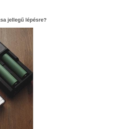
ása
jellegű lépésre?