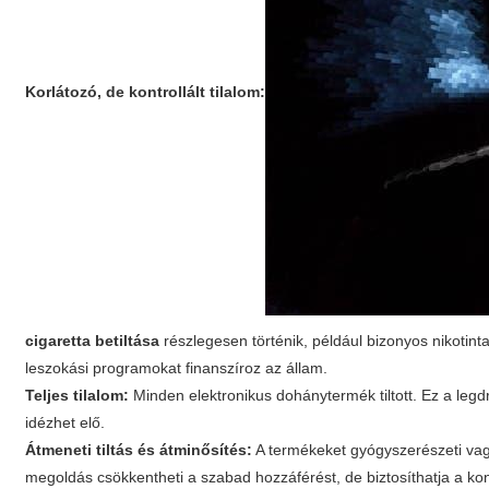
Korlátozó, de kontrollált tilalom:
cigaretta betiltása
részlegesen történik, például bizonyos nikotin
leszokási programokat finanszíroz az állam.
Teljes tilalom:
Minden elektronikus dohánytermék tiltott. Ez a legd
idézhet elő.
Átmeneti tiltás és átminősítés:
A termékeket gyógyszerészeti vagy 
megoldás csökkentheti a szabad hozzáférést, de biztosíthatja a kont