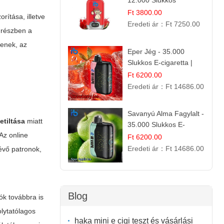
12.000 Slukkos
eldobható e-Cigaretta
Ft 3800.00
rítása, illetve
Eredeti ár：
Ft 7250.00
 részben a
tenek, az
Eper Jég - 35.000
Slukkos E-cigaretta |
IBVape Bar
Ft 6200.00
Eredeti ár：
Ft 14686.00
Savanyú Alma Fagylalt -
etiltása
miatt
35.000 Slukkos E-
Az online
cigaretta | IBVape Bar
Ft 6200.00
Eredeti ár：
Ft 14686.00
lévő patronok,
Blog
ók továbbra is
olytatólagos
haka mini e cigi teszt és vásárlási