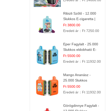
Eredeti ár：
Ft 14686.00
Nyári Íz
Ribizli Szőlő - 12.000
Slukkos E-cigaretta |
Kifinomult Gyümölcs Íz
Ft 3800.00
Eredeti ár：
Ft 7250.00
Eper Fagylalt - 25.000
Slukkos eldobható E-
cigaretta | Édes
Ft 5500.00
Desszert Íz
Eredeti ár：
Ft 11932.00
Mango Ananász -
25.000 Slukkos
eldobható E-cigaretta |
Ft 5500.00
Trópusi Ízélmény
Eredeti ár：
Ft 11932.00
Görögdinnye Fagylalt -