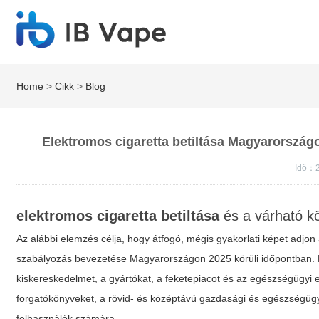
Home
>
Cikk
>
Blog
Elektromos cigaretta betiltása Magyarország
Idő：
elektromos cigaretta betiltása
és a várható k
Az alábbi elemzés célja, hogy átfogó, mégis gyakorlati képet adjon 
szabályozás bevezetése Magyarországon 2025 körüli időpontban. N
kiskereskedelmet, a gyártókat, a feketepiacot és az egészségügyi el
forgatókönyveket, a rövid- és középtávú gazdasági és egészségügy
felhasználók számára.