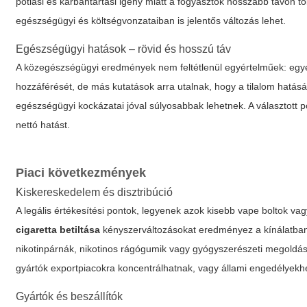
pótlási és karbantartási igény miatt a fogyasztók hosszabb távon 
egészségügyi és költségvonzataiban is jelentős változás lehet.
Egészségügyi hatások – rövid és hosszú táv
A közegészségügyi eredmények nem feltétlenül egyértelműek: egy
hozzáférését, de más kutatások arra utalnak, hogy a tilalom hat
egészségügyi kockázatai jóval súlyosabbak lehetnek. A választott p
nettó hatást.
Piaci következmények
Kiskereskedelem és disztribúció
A legális értékesítési pontok, legyenek azok kisebb vape boltok v
cigaretta betiltása
kényszerváltozásokat eredményez a kínálatban: 
nikotinpárnák, nikotinos rágógumik vagy gyógyszerészeti megoldások
gyártók exportpiacokra koncentrálhatnak, vagy állami engedélyekhe
Gyártók és beszállítók