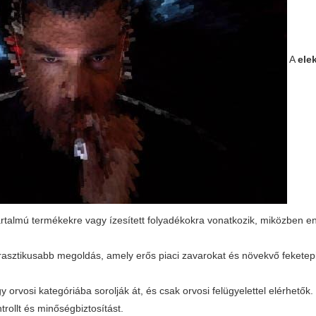
A
ele
tartalmú termékekre vagy ízesített folyadékokra vonatkozik, miközben e
rasztikusabb megoldás, amely erős piaci zavarokat és növekvő feketepia
orvosi kategóriába sorolják át, és csak orvosi felügyelettel elérhetők.
rollt és minőségbiztosítást.