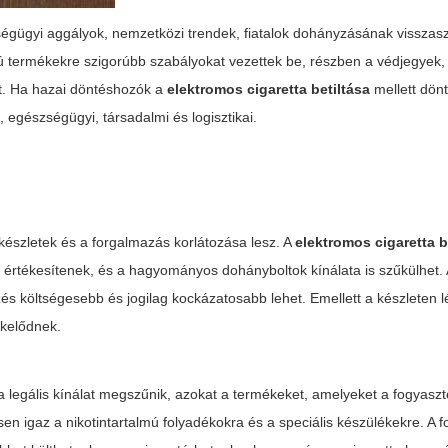
égügyi aggályok, nemzetközi trendek, fiatalok dohányzásának visszaszo
mú termékekre szigorúbb szabályokat vezettek be, részben a védjegyek,
t. Ha hazai döntéshozók a
elektromos cigaretta betiltása
mellett dön
, egészségügyi, társadalmi és logisztikai.
készletek és a forgalmazás korlátozása lesz. A
elektromos cigaretta b
t értékesítenek, és a hagyományos dohányboltok kínálata is szűkülhet. 
zés költségesebb és jogilag kockázatosabb lehet. Emellett a készleten 
ékelődnek.
 legális kínálat megszűnik, azokat a termékeket, amelyeket a fogyaszt
 igaz a nikotintartalmú folyadékokra és a speciális készülékekre. A f