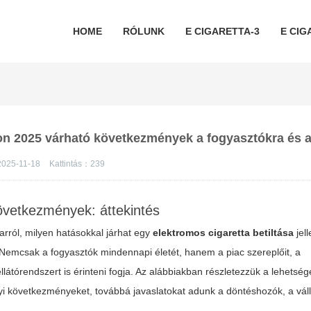
HOME
RÓLUNK
E CIGARETTA-3
E CIG
on 2025 várható következmények a fogyasztókra és a
2025-11-18
Kattintás：
239
övetkezmények: áttekintés
arról, milyen hatásokkal járhat egy
elektromos cigaretta betiltása
jel
emcsak a fogyasztók mindennapi életét, hanem a piac szereplőit, a
látórendszert is érinteni fogja. Az alábbiakban részletezzük a lehetség
i következményeket, továbbá javaslatokat adunk a döntéshozók, a vál