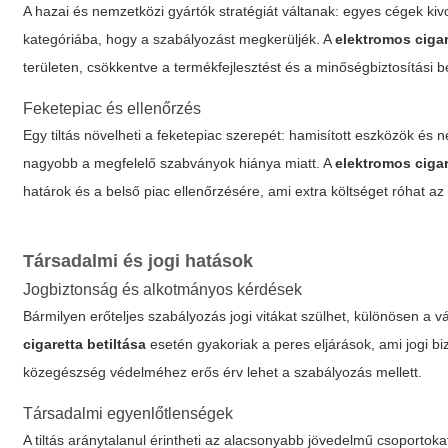
A hazai és nemzetközi gyártók stratégiát váltanak: egyes cégek kiv
kategóriába, hogy a szabályozást megkerüljék. A
elektromos cigar
területen, csökkentve a termékfejlesztést és a minőségbiztosítási b
Feketepiac és ellenőrzés
Egy tiltás növelheti a feketepiac szerepét: hamisított eszközök é
nagyobb a megfelelő szabványok hiánya miatt. A
elektromos cigar
határok és a belső piac ellenőrzésére, ami extra költséget róhat az
Társadalmi és jogi hatások
Jogbiztonság és alkotmányos kérdések
Bármilyen erőteljes szabályozás jogi vitákat szülhet, különösen a v
cigaretta betiltása
esetén gyakoriak a peres eljárások, ami jogi 
közegészség védelméhez erős érv lehet a szabályozás mellett.
Társadalmi egyenlőtlenségek
A tiltás aránytalanul érintheti az alacsonyabb jövedelmű csoportoka