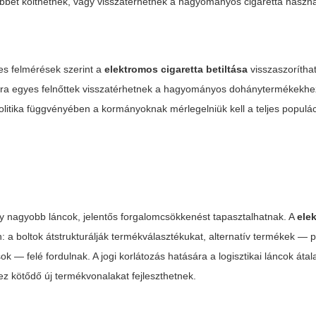
többet költhetnek, vagy visszatérhetnek a hagyományos cigaretta haszn
es felmérések szerint a
elektromos cigaretta betiltása
visszaszoríthat
ására egyes felnőttek visszatérhetnek a hagyományos dohánytermékekh
olitika függvényében a kormányoknak mérlegelniük kell a teljes populác
agy nagyobb láncok, jelentős forgalomcsökkenést tapasztalhatnak. A
ele
a boltok átstrukturálják termékválasztékukat, alternatív termékek — p
 — felé fordulnak. A jogi korlátozás hatására a logisztikai láncok átal
z kötődő új termékvonalakat fejleszthetnek.