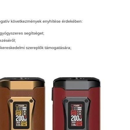
 negatív következmények enyhítése érdekében:
gyógyszeres segítséget;
ezéséről;
iskereskedelmi szereplők támogatására;