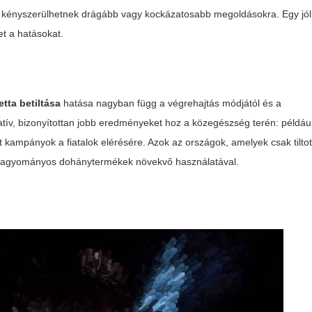
 kényszerülhetnek drágább vagy kockázatosabb megoldásokra. Egy jól
t a hatásokat.
tta betiltása
hatása nagyban függ a végrehajtás módjától és a
rnatív, bizonyítottan jobb eredményeket hoz a közegészség terén: példáu
 kampányok a fiatalok elérésére. Azok az országok, amelyek csak tilto
 a hagyományos dohánytermékek növekvő használatával.