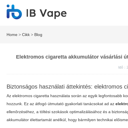
Home
>
Cikk
>
Blog
Elektromos cigaretta akkumulátor vásárlási út
Idő：
Biztonságos használati áttekintés: elektromos c
Az elektromos cigaretta használata során az egyik legfontosabb k
hozzunk. Ez az átfogó útmutató gyakorlati tanácsokat ad az
elektr
ellenőrzéséhez, a töltési szokások optimalizálásához és a biztons
akkumulátor élettartamát anélkül, hogy bármilyen technikai előism