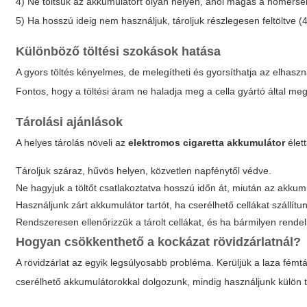
4) Ne töltsük az akkumulátort olyan helyen, ahol magas a hőmérsé
5) Ha hosszú ideig nem használjuk, tároljuk részlegesen feltöltve 
Különböző töltési szokások hatása
A gyors töltés kényelmes, de melegítheti és gyorsíthatja az elhasz
Fontos, hogy a töltési áram ne haladja meg a cella gyártó által meg
Tárolási ajánlások
A helyes tárolás növeli az
elektromos cigaretta akkumulátor
élet
Tároljuk száraz, hűvös helyen, közvetlen napfénytől védve.
Ne hagyjuk a töltőt csatlakoztatva hosszú időn át, miután az akkumul
Használjunk zárt akkumulátor tartót, ha cserélhető cellákat szállít
Rendszeresen ellenőrizzük a tárolt cellákat, és ha bármilyen rende
Hogyan csökkenthető a kockázat rövidzárlatnál?
A rövidzárlat az egyik legsúlyosabb probléma. Kerüljük a laza fémt
cserélhető akkumulátorokkal dolgozunk, mindig használjunk külön t