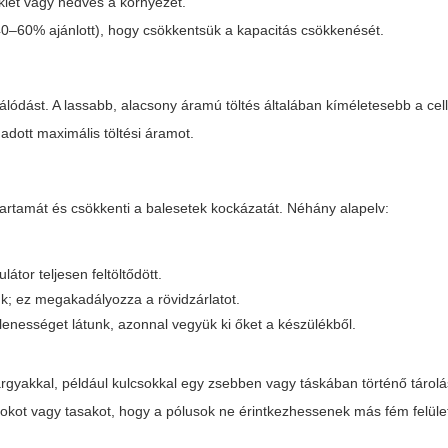
klet vagy nedves a környezet.
(40–60% ajánlott), hogy csökkentsük a kapacitás csökkenését.
nálódást. A lassabb, alacsony áramú töltés általában kíméletesebb a cel
adott maximális töltési áramot.
tartamát és csökkenti a balesetek kockázatát. Néhány alapelv:
átor teljesen feltöltődött.
unk; ez megakadályozza a rövidzárlatot.
llenességet látunk, azonnal vegyük ki őket a készülékből.
árgyakkal, például kulcsokkal egy zsebben vagy táskában történő tárolá
okot vagy tasakot, hogy a pólusok ne érintkezhessenek más fém felüle