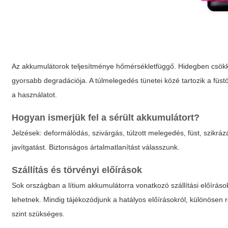
Az akkumulátorok teljesítménye hőmérsékletfüggő. Hidegben csökk
gyorsabb degradációja. A túlmelegedés tünetei közé tartozik a füst
a használatot.
Hogyan ismerjük fel a sérült akkumulátort?
Jelzések: deformálódás, szivárgás, túlzott melegedés, füst, szikráz
javítgatást. Biztonságos ártalmatlanítást válasszunk.
Szállítás és törvényi előírások
Sok országban a lítium akkumulátorra vonatkozó szállítási előírás
lehetnek. Mindig tájékozódjunk a hatályos előírásokról, különösen 
szint szükséges.