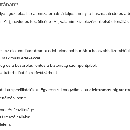
ettában?
yett gőzt előállító atomizátornak. A teljesítmény, a használati idő és a 
), névleges feszültsége (V), valamint kivitelezése (belső ellenállás, 
pes az akkumulátor áramot adni. Magasabb mAh = hosszabb üzemidő ti
s maximális értékekkel.
őség és a besorolás fontos a biztonság szempontjából.
túlterhelést és a rövidzárlatot.
jánlott specifikációkat. Egy rosszul megválasztott
elektromos cigarett
lenőrzési pont:
amot és feszültséget.
származó cellákat.
édelem.