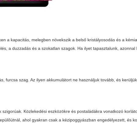
en a kapacitás, melegben növekszik a belső kristályosodás és a kémi
ölés, a duzzadás és a szokatlan szagok. Ha ilyet tapasztalunk, azonna
ás, furcsa szag. Az ilyen akkumulátort ne használjuk tovább, és kerüljük
ok szigorúak. Közlekedési eszközökre és postaládákra vonatkozó korlá
repülőútnál, ahol gyakran csak a kézipoggyászban engedélyezett, és korl