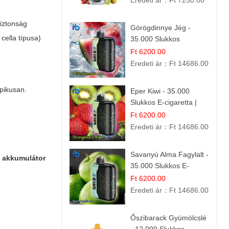
Eredeti ár：
Ft 7250.00
biztonság
Görögdinnye Jég -
cella típusa)
35.000 Slukkos
eldobható vape |
Ft 6200.00
IBVape Bar Frissítő
Eredeti ár：
Ft 14686.00
Nyári Íz
pikusan.
Eper Kiwi - 35.000
Slukkos E-cigaretta |
IBVape Bar Friss
Ft 6200.00
Gyümölcs Ízek
Eredeti ár：
Ft 14686.00
Savanyú Alma Fagylalt -
a akkumulátor
35.000 Slukkos E-
cigaretta | IBVape Bar
Ft 6200.00
Eredeti ár：
Ft 14686.00
Őszibarack Gyümölcslé