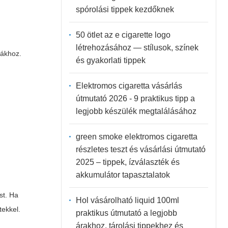
spórolási tippek kezdőknek
50 ötlet az e cigarette logo
létrehozásához — stílusok, színek
lákhoz.
és gyakorlati tippek
Elektromos cigaretta vásárlás
útmutató 2026 - 9 praktikus tipp a
legjobb készülék megtalálásához
green smoke elektromos cigaretta
részletes teszt és vásárlási útmutató
2025 – tippek, ízválaszték és
akkumulátor tapasztalatok
st. Ha
Hol vásárolható liquid 100ml
tekkel.
praktikus útmutató a legjobb
árakhoz, tárolási tippekhez és