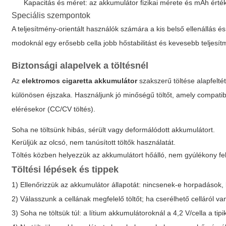
Kapacitás és méret: az akkumulátor fizikai mérete és mAh ért
Speciális szempontok
A teljesítmény-orientált használók számára a kis belső ellenállás 
modoknál egy erősebb cella jobb hőstabilitást és kevesebb teljesít
Biztonsági alapelvek a töltésnél
Az
elektromos cigaretta akkumulátor
szakszerű töltése alapfelté
különösen éjszaka. Használjunk jó minőségű töltőt, amely compatibilis
elérésekor (CC/CV töltés).
Soha ne töltsünk hibás, sérült vagy deformálódott akkumulátort.
Kerüljük az olcsó, nem tanúsított töltők használatát.
Töltés közben helyezzük az akkumulátort hőálló, nem gyúlékony fel
Töltési lépések és tippek
1) Ellenőrizzük az akkumulátor állapotát: nincsenek-e horpadások, k
2) Válasszunk a cellának megfelelő töltőt; ha cserélhető celláról va
3) Soha ne töltsük túl: a lítium akkumulátoroknál a 4,2 V/cella a tipi