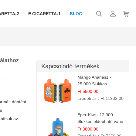
ARETTA-2
E CIGARETTA-1
BLOG
nálathoz
Kapcsolódó termékek
Mango Ananász -
25.000 Slukkos
eldobható E-cigaretta |
Ft 5500.00
Trópusi Ízélmény
Eredeti ár：
Ft 11932.00
ormált döntést
ás
Eper-Kiwi - 12.000
bbítsuk az
Slukkos eldobható vape
| Friss Gyümölcs
Ft 3800.00
Kombináció