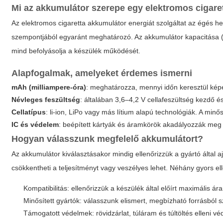
Mi az akkumulátor szerepe egy elektromos cigar
Az
elektromos cigaretta akkumulátor
energiát szolgáltat az égés hel
szempontjából egyaránt meghatározó. Az akkumulátor kapacitása (mAh
mind befolyásolja a készülék működését.
Alapfogalmak, amelyeket érdemes ismerni
mAh (milliampere-óra)
: meghatározza, mennyi időn keresztül ké
Névleges feszültség
: általában 3,6–4,2 V cellafeszültség kezdő é
Cellatípus
: li-ion, LiPo vagy más lítium alapú technológiák. A min
IC és védelem
: beépített kártyák és áramkörök akadályozzák meg a 
Hogyan válasszunk megfelelő akkumulátort?
Az akkumulátor kiválasztásakor mindig ellenőrizzük a gyártó által a
csökkentheti a teljesítményt vagy veszélyes lehet. Néhány gyors el
Kompatibilitás: ellenőrizzük a készülék által előírt maximális ár
Minősített gyártók: válasszunk elismert, megbízható forrásból 
Támogatott védelmek: rövidzárlat, túláram és túltöltés elleni v