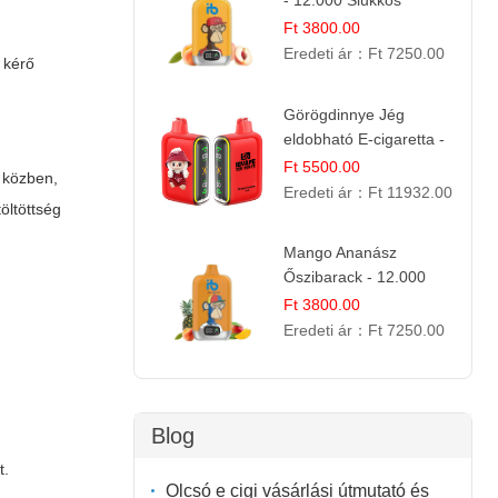
- 12.000 Slukkos
eldobható e-Cigaretta |
Ft 3800.00
Friss Gyümölcs Íz
Eredeti ár：
Ft 7250.00
 kérő
Görögdinnye Jég
eldobható E-cigaretta -
25.000 Slukk | Frissítő
Ft 5500.00
s közben,
Nyári Íz
Eredeti ár：
Ft 11932.00
töltöttség
Mango Ananász
Őszibarack - 12.000
Slukkos eldobható e-
Ft 3800.00
Cigaretta
Eredeti ár：
Ft 7250.00
Blog
t.
Olcsó e cigi vásárlási útmutató és