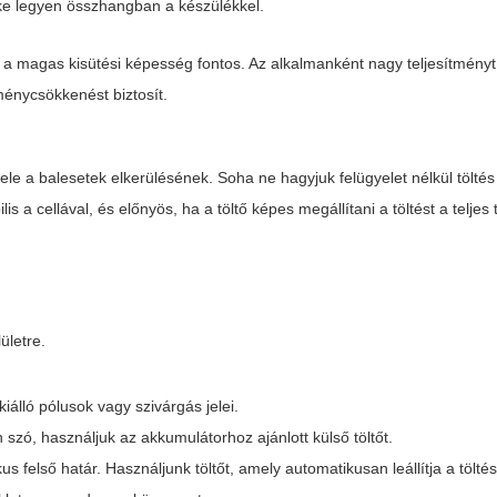
éke legyen összhangban a készülékkel.
és a magas kisütési képesség fontos. Az alkalmanként nagy teljesítményt
ménycsökkenést biztosít.
tele a balesetek elkerülésének. Soha ne hagyjuk felügyelet nélkül tölté
 a cellával, és előnyös, ha a töltő képes megállítani a töltést a teljes 
ületre.
iálló pólusok vagy szivárgás jelei.
n szó, használjuk az akkumulátorhoz ajánlott külső töltőt.
kus felső határ. Használjunk töltőt, amely automatikusan leállítja a töltés