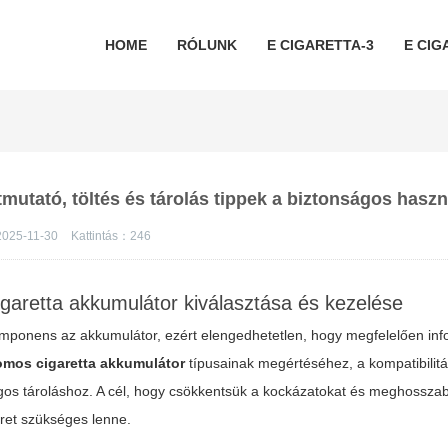
HOME
RÓLUNK
E CIGARETTA-3
E CIG
mutató, töltés és tárolás tippek a biztonságos hasz
2025-11-30
Kattintás：
246
igaretta akkumulátor kiválasztása és kezelése
omponens az akkumulátor, ezért elengedhetetlen, hogy megfelelően inf
omos cigaretta akkumulátor
típusainak megértéséhez, a kompatibilit
ágos tároláshoz. A cél, hogy csökkentsük a kockázatokat és meghossza
eret szükséges lenne.