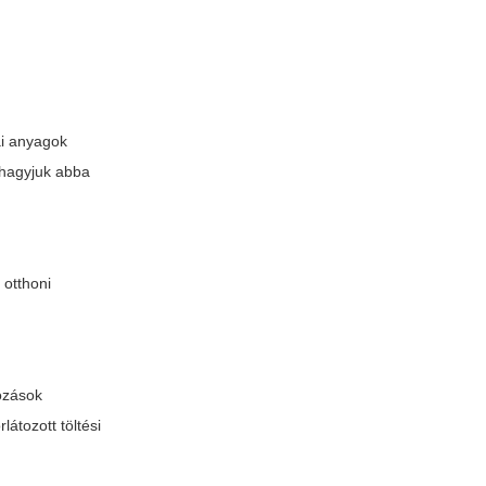
ai anyagok
l hagyjuk abba
 otthoni
tozások
átozott töltési