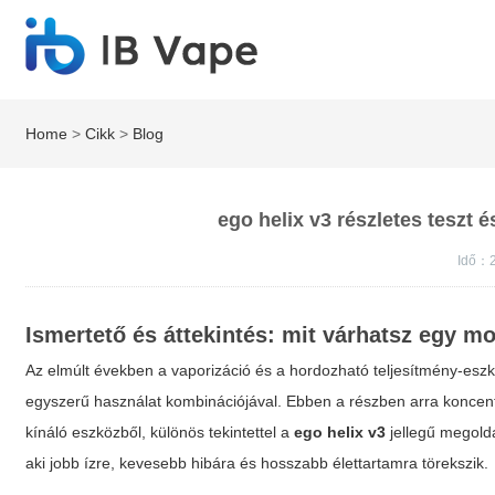
Home
>
Cikk
>
Blog
ego helix v3 részletes teszt é
Idő：2
Ismertető és áttekintés: mit várhatsz egy m
Az elmúlt években a vaporizáció és a hordozható teljesítmény‑esz
egyszerű használat kombinációjával. Ebben a részben arra koncent
kínáló eszközből, különös tekintettel a
ego helix v3
jellegű megoldá
aki jobb ízre, kevesebb hibára és hosszabb élettartamra törekszik.