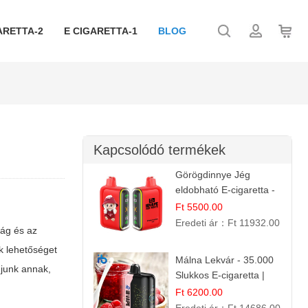
ARETTA-2
E CIGARETTA-1
BLOG
Kapcsolódó termékek
Görögdinnye Jég
eldobható E-cigaretta -
25.000 Slukk | Frissítő
Ft 5500.00
Nyári Íz
Eredeti ár：
Ft 11932.00
ság és az
k lehetőséget
Málna Lekvár - 35.000
djunk annak,
Slukkos E-cigaretta |
IBVape Bar Édes
Ft 6200.00
Gyümölcs Íz