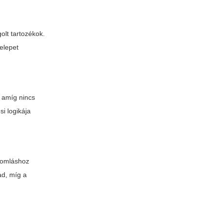
olt tartozékok.
telepet
, amíg nincs
si logikája
 romláshoz
ad, míg a