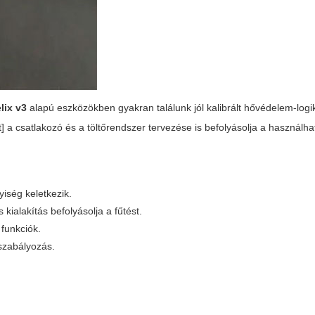
lix v3
alapú eszközökben gyakran találunk jól kalibrált hővédelem‑logi
t] a csatlakozó és a töltőrendszer tervezése is befolyásolja a használh
iség keletkezik.
kialakítás befolyásolja a fűtést.
 funkciók.
 szabályozás.