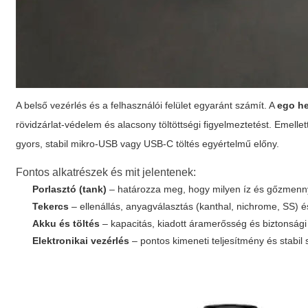
A belső vezérlés és a felhasználói felület egyaránt számít. A
ego he
rövidzárlat‑védelem és alacsony töltöttségi figyelmeztetést. Emellet
gyors, stabil mikro‑USB vagy USB‑C töltés egyértelmű előny.
Fontos alkatrészek és mit jelentenek:
Porlasztó (tank)
– határozza meg, hogy milyen íz és gőzmenny
Tekercs
– ellenállás, anyagválasztás (kanthal, nichrome, SS) és 
Akku és töltés
– kapacitás, kiadott áramerősség és biztonsági
Elektronikai vezérlés
– pontos kimeneti teljesítmény és stabil