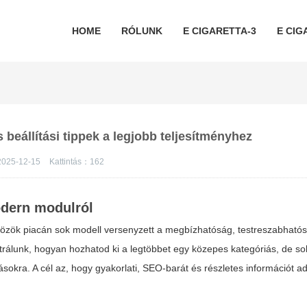
HOME
RÓLUNK
E CIGARETTA-3
E CIG
s beállítási tippek a legjobb teljesítményhez
025-12-15
Kattintás：
162
odern modulról
közök piacán sok modell versenyzett a megbízhatóság, testreszabható
rálunk, hogyan hozhatod ki a legtöbbet egy közepes kategóriás, de so
sokra. A cél az, hogy gyakorlati, SEO-barát és részletes információt a