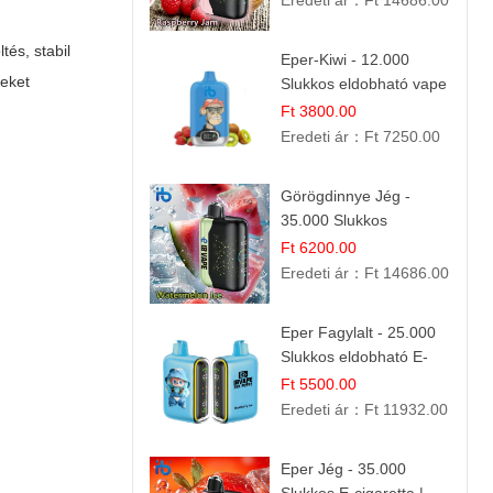
Eredeti ár：
Ft 14686.00
tés, stabil
Eper-Kiwi - 12.000
yeket
Slukkos eldobható vape
| Friss Gyümölcs
Ft 3800.00
Kombináció
Eredeti ár：
Ft 7250.00
Görögdinnye Jég -
35.000 Slukkos
eldobható vape |
Ft 6200.00
IBVape Bar Frissítő
Eredeti ár：
Ft 14686.00
Nyári Íz
Eper Fagylalt - 25.000
Slukkos eldobható E-
cigaretta | Édes
Ft 5500.00
Desszert Íz
Eredeti ár：
Ft 11932.00
Eper Jég - 35.000