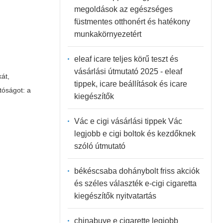
megoldások az egészséges
füstmentes otthonért és hatékony
munkakörnyezetért
eleaf icare teljes körű teszt és
vásárlási útmutató 2025 - eleaf
kát,
tippek, icare beállítások és icare
atóságot: a
kiegészítők
Vác e cigi vásárlási tippek Vác
legjobb e cigi boltok és kezdőknek
szóló útmutató
békéscsaba dohánybolt friss akciók
és széles választék e-cigi cigaretta
kiegészítők nyitvatartás
chinabuye e cigarette legjobb