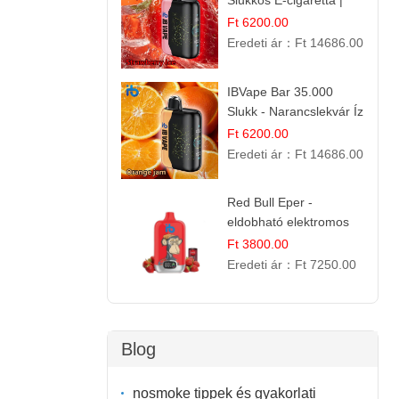
Slukkos E-cigaretta |
IBVape Bar
Ft 6200.00
Eredeti ár：
Ft 14686.00
IBVape Bar 35.000
Slukk - Narancslekvár Íz
| Prémium E-cigaretta
Ft 6200.00
Eredeti ár：
Ft 14686.00
Red Bull Eper -
eldobható elektromos
cigi | Energizáló
Ft 3800.00
Gyümölcs Íz
Eredeti ár：
Ft 7250.00
Blog
nosmoke tippek és gyakorlati