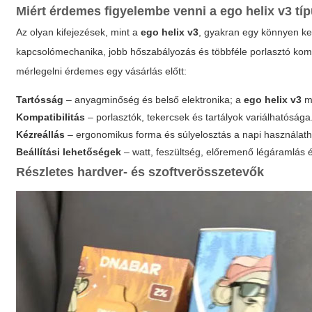
Miért érdemes figyelembe venni a
ego helix v3
típ
Az olyan kifejezések, mint a
ego helix v3
, gyakran egy könnyen keze
kapcsolómechanika, jobb hőszabályozás és többféle porlasztó kompat
mérlegelni érdemes egy vásárlás előtt:
Tartósság
– anyagminőség és belső elektronika; a
ego helix v3
mo
Kompatibilitás
– porlasztók, tekercsek és tartályok variálhatósága
Kézreállás
– ergonomikus forma és súlyelosztás a napi használath
Beállítási lehetőségek
– watt, feszültség, előremenő légáramlás 
Részletes hardver- és szoftverösszetevők