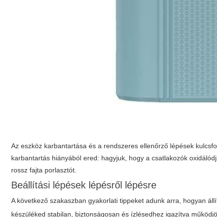
Az eszköz karbantartása és a rendszeres ellenőrző lépések kulcsf
karbantartás hiányából ered: hagyjuk, hogy a csatlakozók oxidálód
rossz fajta porlasztót.
Beállítási lépések lépésről lépésre
A következő szakaszban gyakorlati tippeket adunk arra, hogyan állít
készüléked stabilan, biztonságosan és ízlésedhez igazítva működj