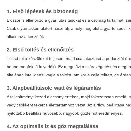
1. Első lépések és biztonság
Először is ellenőrizd a gyári utasításokat és a csomag tartalmát: s
Csak olyan akkumulátort használj, amely megfelel a gyártó specifik
alkalmaz a készülék.
2. Első töltés és ellenőrzés
Töltsd fel a készüléket teljesen, majd csatlakoztasd a porlasztót ür
benne megfelelő folyadék). Ez megelőzi a szárazégetést és meghos
általában intelligens: vágja a töltést, amikor a cella telített, de ér
3. Alapbeállítások: watt és légáramlás
A teljesítményt kezdd alacsony értéken, majd fokozatosan emeld: m
vagy csökkent tekercs élettartamhoz vezet. Az airflow beállítása h
nyitottabb beállítás hűvösebb, nagyobb gőzfelhőt eredményez.
4. Az optimális íz és gőz megtalálása