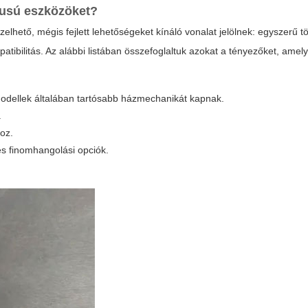
usú eszközöket?
lhető, mégis fejlett lehetőségeket kínáló vonalat jelölnek: egyszerű töl
ibilitás. Az alábbi listában összefoglaltuk azokat a tényezőket, amel
dellek általában tartósabb házmechanikát kapnak.
.
oz.
és finomhangolási opciók.