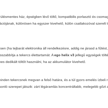
érülésmentes ház, épségben lévő töltő, kompatibilis porlasztó és csomag
ációjának, különösen ha egyszer kivehető, külön csatlakozóval szerelt 
esen (ha tejbarát elektronika áll rendelkezésre, addig ne járasd a fűtést
szabbítja a tekercs élettartamát. A
ego helix v3
jellegű egységek tölté
demes dedikált töltőt használni, ha az akkumulátor kivehető.
inden tekercsnek megvan a felső határa, és a túl gyors emelés ízbeli
asonló szerepet játszik: zárt légáramlás koncentráltabb, melegebb gőzt 