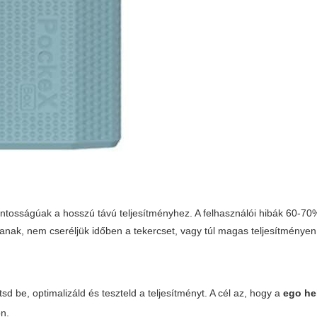
ontosságúak a hosszú távú teljesítményhez. A felhasználói hibák 60‑70
janak, nem cseréljük időben a tekercset, vagy túl magas teljesítményen
sd be, optimalizáld és teszteld a teljesítményt. A cél az, hogy a
ego he
ön.