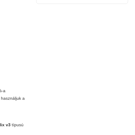
%-a
 használjuk a
lix v3
típusú