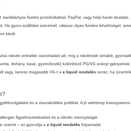
 bankkártyás fizetés protokollokkal, PayPal, vagy helyi banki átutalás
st. Ha gyors szállítást szeretnél, válassz olyan fizetési lehetőséget, ame
em késik.
ázisú nikotin erősebb csúcshatást ad, míg a nikotinsók simább, gyorsab
 (menta, dohány, kávé, gyümölcsök) különböző PG/VG arányt igényelne
ált vagy, keress magasabb VG-t a
e liquid rendelés
során; ha ízcentri
e?
gyfélszolgálatot és a visszaküldési politikát. A jó webshop transzparen
 allergén figyelmeztetéseket és a nikotin mennyiségét.
r szerint – ez gyorsítja a
e liquid rendelés
folyamatát.