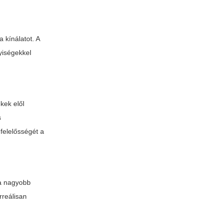
 kínálatot. A
iségekkel
kek elől
s
felelősségét a
 a nagyobb
rreálisan