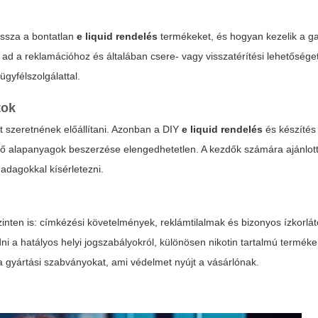
vissza a bontatlan
e liquid rendelés
termékeket, és hogyan kezelik a ga
d a reklamációhoz és általában csere- vagy visszatérítési lehetőséget 
ügyfélszolgálattal.
tok
t szeretnének előállítani. Azonban a DIY
e liquid rendelés
és készítés
lelő alapanyagok beszerzése elengedhetetlen. A kezdők számára ajánlott
 adagokkal kísérletezni.
zinten is: címkézési követelmények, reklámtilalmak és bizonyos ízkorlá
ni a hatályos helyi jogszabályokról, különösen nikotin tartalmú termék
 a gyártási szabványokat, ami védelmet nyújt a vásárlónak.