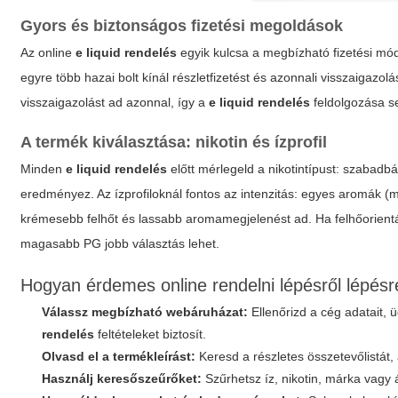
Gyors és biztonságos fizetési megoldások
Az online
e liquid rendelés
egyik kulcsa a megbízható fizetési mód:
egyre több hazai bolt kínál részletfizetést és azonnali visszaigazolá
visszaigazolást ad azonnal, így a
e liquid rendelés
feldolgozása s
A termék kiválasztása: nikotin és ízprofil
Minden
e liquid rendelés
előtt mérlegeld a nikotintípust: szabadb
eredményez. Az ízprofiloknál fontos az intenzitás: egyes aromák
krémesebb felhőt és lassabb aromamegjelenést ad. Ha felhőorient
magasabb PG jobb választás lehet.
Hogyan érdemes online rendelni lépésről lépésr
Válassz megbízható webáruházat:
Ellenőrizd a cég adatait, ü
rendelés
feltételeket biztosít.
Olvasd el a termékleírást:
Keresd a részletes összetevőlistát,
Használj keresőszeűrőket:
Szűrhetsz íz, nikotin, márka vagy á