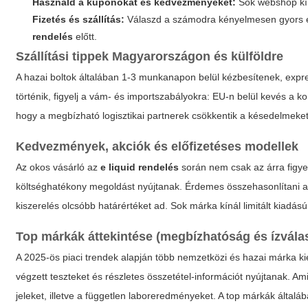
Használd a kuponokat és kedvezményeket:
Sok webshop kín
Fizetés és szállítás:
Válaszd a számodra kényelmesen gyors és b
rendelés
előtt.
Szállítási tippek Magyarországon és külföldre
A hazai boltok általában 1-3 munkanapon belül kézbesítenek, expr
történik, figyelj a vám- és importszabályokra: EU-n belül kevés a ko
hogy a megbízható logisztikai partnerek csökkentik a késedelmeke
Kedvezmények, akciók és előfizetéses modellek
Az okos vásárló az
e liquid rendelés
során nem csak az árra figye
költséghatékony megoldást nyújtanak. Érdemes összehasonlítani a
kiszerelés olcsóbb határértéket ad. Sok márka kínál limitált kiad
Top márkák áttekintése (megbízhatóság és ízvála
A 2025-ös piaci trendek alapján több nemzetközi és hazai márka kie
végzett teszteket és részletes összetétel-információt nyújtanak. A
jeleket, illetve a független laboreredményeket. A top márkák általáb