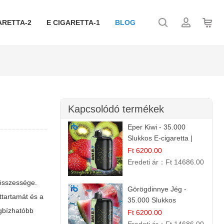
ARETTA-2
E CIGARETTA-1
BLOG
Kapcsolódó termékek
Eper Kiwi - 35.000
Slukkos E-cigaretta |
IBVape Bar Friss
Ft 6200.00
Gyümölcs Ízek
Eredeti ár：
Ft 14686.00
összessége.
Görögdinnye Jég -
ttartamát és a
35.000 Slukkos
egbízhatóbb
eldobható vape |
Ft 6200.00
IBVape Bar Frissítő