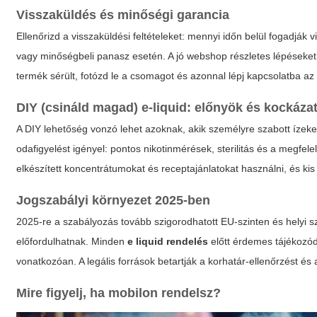
Visszaküldés és minőségi garancia
Ellenőrizd a visszaküldési feltételeket: mennyi időn belül fogadják 
vagy minőségbeli panasz esetén. A jó webshop részletes lépéseket a
termék sérült, fotózd le a csomagot és azonnal lépj kapcsolatba az 
DIY (csináld magad) e-liquid: előnyök és kockáza
A DIY lehetőség vonzó lehet azoknak, akik személyre szabott ízeke
odafigyelést igényel: pontos nikotinmérések, sterilitás és a megfe
elkészített koncentrátumokat és receptajánlatokat használni, és kis
Jogszabályi környezet 2025-ben
2025-re a szabályozás tovább szigorodhatott EU-szinten és helyi s
előfordulhatnak. Minden
e liquid rendelés
előtt érdemes tájékozód
vonatkozóan. A legális források betartják a korhatár-ellenőrzést és
Mire figyelj, ha mobilon rendelsz?