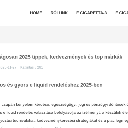
HOME
RÓLUNK
E CIGARETTA-3
E CIG
nságosan 2025 tippek, kedvezmények és top márkák
2025-11-27
Kattintás：
281
dos és gyors
e liquid rendelés
hez 2025-ben
csupán kényelem kérdése: egészségügyi, jogi és pénzügyi döntések 
es
e liquid rendelés
választása befolyásolja az ízélményt, a készülék éle
abályozási tudnivalókat, kedvezménykeresési stratégiákat és a piac legm