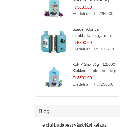
Slukkos E-cigaretta |
Kifinomult Gyümölcs Íz
Ft 3800.00
Eredeti ár：
Ft 7250.00
Szeder Áfonya
eldobható E-cigaretta -
25.000 Slukk | Prémium
Ft 5500.00
Gyümölcs Íz
Eredeti ár：
Ft 11932.00
Kék Málna Jég - 12.000
Slukkos eldobható e cigi
| Frissítő Bogyós Íz
Ft 3800.00
Eredeti ár：
Ft 7250.00
Blog
e cigi budapest vásárlási kalauz