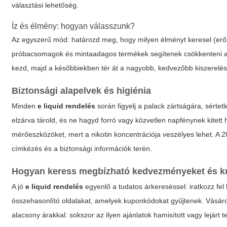
választási lehetőség.
Íz és élmény: hogyan válasszunk?
Az egyszerű mód: határozd meg, hogy milyen élményt keresel (erős 
próbacsomagok és mintaadagos termékek segítenek csökkenteni a 
kezd, majd a későbbiekben tér át a nagyobb, kedvezőbb kiszerelés
Biztonsági alapelvek és higiénia
Minden
e liquid rendelés
során figyelj a palack zártságára, sérte
elzárva tárold, és ne hagyd forró vagy közvetlen napfénynek kitett
mérőeszközöket, mert a nikotin koncentrációja veszélyes lehet. A 
címkézés és a biztonsági információk terén.
Hogyan keress megbízható kedvezményeket és 
A jó
e liquid rendelés
egyenlő a tudatos árkereséssel: iratkozz fel
összehasonlító oldalakat, amelyek kuponkódokat gyűjtenek. Vásárol
alacsony árakkal: sokszor az ilyen ajánlatok hamisított vagy lejárt 