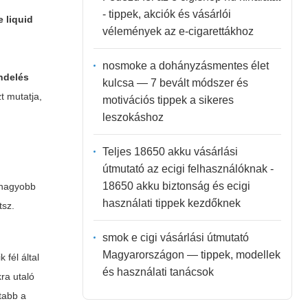
- tippek, akciók és vásárlói
e liquid
vélemények az e-cigarettákhoz
nosmoke a dohányzásmentes élet
endelés
kulcsa — 7 bevált módszer és
t mutatja,
motivációs tippek a sikeres
leszokáshoz
Teljes 18650 akku vásárlási
útmutató az ecigi felhasználóknak -
18650 akku biztonság és ecigi
 nagyobb
használati tippek kezdőknek
tsz.
smok e cigi vásárlási útmutató
Magyarországon — tippek, modellek
 fél által
és használati tanácsok
ra utaló
ttabb a