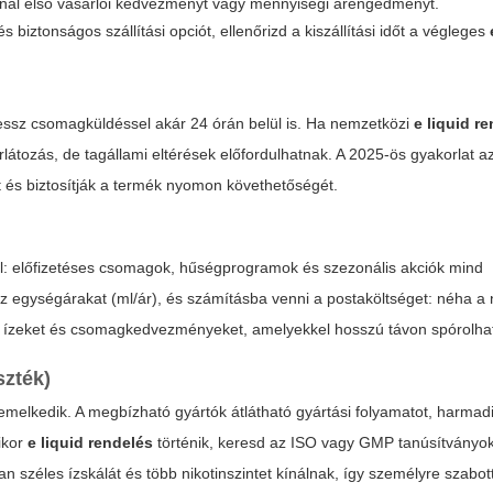
ál első vásárlói kedvezményt vagy mennyiségi árengedményt.
iztonságos szállítási opciót, ellenőrizd a kiszállítási időt a végleges
essz csomagküldéssel akár 24 órán belül is. Ha nemzetközi
e liquid r
rlátozás, de tagállami eltérések előfordulhatnak. A 2025-ös gyakorlat az
t és biztosítják a termék nyomon követhetőségét.
l: előfizetéses csomagok, hűségprogramok és szezonális akciók mind
z egységárakat (ml/ár), és számításba venni a postaköltséget: néha a
ású ízeket és csomagkedvezményeket, amelyekkel hosszú távon spórolha
szték)
melkedik. A megbízható gyártók átlátható gyártási folyamatot, harmadik
mikor
e liquid rendelés
történik, keresd az ISO vagy GMP tanúsítványok
an széles ízskálát és több nikotinszintet kínálnak, így személyre szabo