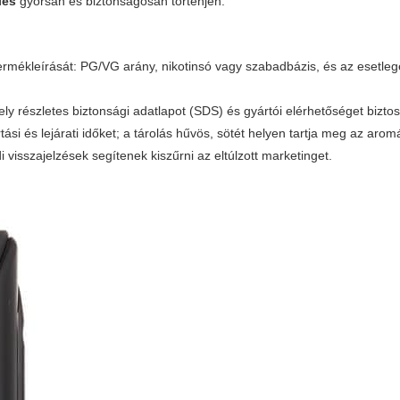
lés
gyorsan és biztonságosan történjen.
ermékleírását: PG/VG arány, nikotinsó vagy szabadbázis, és az esetle
y részletes biztonsági adatlapot (SDS) és gyártói elérhetőséget biztosí
tási és lejárati időket; a tárolás hűvös, sötét helyen tartja meg az arom
i visszajelzések segítenek kiszűrni az eltúlzott marketinget.