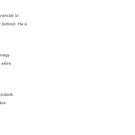
ranciát íz-
biztosít. Ha a
 nagy
 előre
tozások
ekre