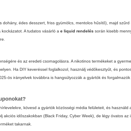
dohány, édes desszert, friss gyümölcs, mentolos hűsítő), majd szűrd a
kockázatot. A tudatos vásárló a
e liquid rendelés
során kisebb menny
re.
tlenségére és az eredeti csomagolásra. A nikotinos termékeket a gyerme
 helyen. Ha DIY keveréssel foglalkozol, használj védőkesztyűt, és ponto
2025-ös irányelvek továbbra is hangsúlyozzák a gyártók és forgalmazók 
kuponokat?
 hírlevelekre, kövesd a gyártók közösségi média felületeit, és használd
j akciós időszakokban (Black Friday, Cyber Week), de légy óvatos az i
terméket takarnak.