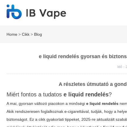
Home
>
Cikk
>
Blog
e liquid rendelés gyorsan és bizto
Idő：
A részletes útmutató a gon
Miért fontos a tudatos
e liquid rendelés
?
A mai, gyorsan változó piacokon a minőségi
e liquid rendelés
nem 
Akik rendszeresen foglalkoznak e-cigarettával, tudják, hogy a hely
biztonságot. Ez a cikk gyakorlati tippeket, 2025-re aktualizált sz