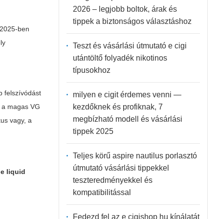
2026 – legjobb boltok, árak és
tippek a biztonságos választáshoz
. 2025-ben
ly
Teszt és vásárlási útmutató e cigi
utántöltő folyadék nikotinos
típusokhoz
b felszívódást
milyen e cigit érdemes venni —
kezdőknek és profiknak, 7
k; a magas VG
megbízható modell és vásárlási
kus vagy, a
tippek 2025
Teljes körű aspire nautilus porlasztó
útmutató vásárlási tippekkel
s
e liquid
teszteredményekkel és
kompatibilitással
Fedezd fel az e cigishop hu kínálatát