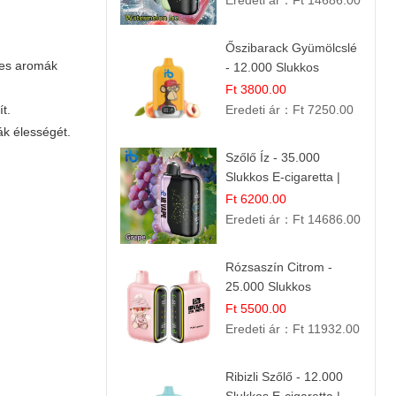
Eredeti ár：
Ft 14686.00
Nyári Íz
Őszibarack Gyümölcslé
ges aromák
- 12.000 Slukkos
eldobható e-Cigaretta |
Ft 3800.00
Friss Gyümölcs Íz
t.
Eredeti ár：
Ft 7250.00
ák élességét.
Szőlő Íz - 35.000
Slukkos E-cigaretta |
Friss Gyümölcs Aroma
Ft 6200.00
Eredeti ár：
Ft 14686.00
Rózsaszín Citrom -
25.000 Slukkos
eldobható e-Cigaretta |
Ft 5500.00
IBvape Bar
Eredeti ár：
Ft 11932.00
Ribizli Szőlő - 12.000