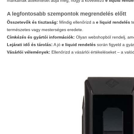
márkáinak áttekintését adja meg, hogy a következő
e liquid rende
A legfontosabb szempontok megrendelés előtt
Összetevők és tisztaság:
Mindig ellenőrizd a
e liquid rendelés
t
természetes vagy mesterséges eredete.
Címkézés és gyártói információk:
Olyan webshopból rendelj, amel
Lejárati idő és tárolás:
A jó
e liquid rendelés
során figyeld a gyár
Vásárlói vélemények:
Ellenőrizd a vásárlói értékeléseket – a valód