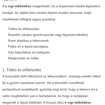
A
e cigi működése
megérthető, ha a folyamatot kisebb lépésekre
bontjuk. Az alábbi lista minden lépést röviden bemutat, majd
részletesen kifejtjük egyes pontokat.
Töltés és előkészítés
Áramkör zárása (gombnyomás vagy légzésérzékelés)
Áram átadása a tekercsnek
Fűtés és e-liquid párolgása
Gőz képződése és belégzés
Kikapcsolás és hűlés
1. Töltés és előkészítés
A használat előtt ellenőrizd az akkumulátort: szükség esetén töltsd
fel a gyártó utasításai szerint. Ha a készülék cserélhető
porlasztóval rendelkezik, győződj meg arról, hogy a tekercs és a
vatta megfelelően van-e behelyezve, és hogy a tartályban
elegendő e-liquid található. A hosszú távú
e cigi működése