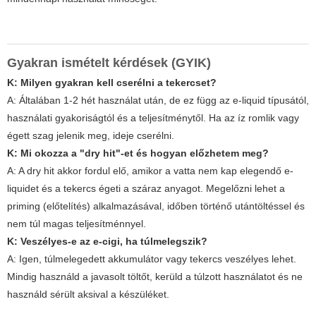
Gyakran ismételt kérdések (GYIK)
K: Milyen gyakran kell cserélni a tekercset?
A: Általában 1-2 hét használat után, de ez függ az e-liquid típusától,
használati gyakoriságtól és a teljesítménytől. Ha az íz romlik vagy
égett szag jelenik meg, ideje cserélni.
K: Mi okozza a "dry hit"-et és hogyan előzhetem meg?
A: A dry hit akkor fordul elő, amikor a vatta nem kap elegendő e-
liquidet és a tekercs égeti a száraz anyagot. Megelőzni lehet a
priming (előtelítés) alkalmazásával, időben történő utántöltéssel és
nem túl magas teljesítménnyel.
K: Veszélyes-e az e-cigi, ha túlmelegszik?
A: Igen, túlmelegedett akkumulátor vagy tekercs veszélyes lehet.
Mindig használd a javasolt töltőt, kerüld a túlzott használatot és ne
használd sérült aksival a készüléket.