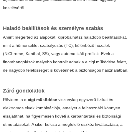
kezeléséről.
Haladó beállítások és személyre szabás
Amint megérted az alapokat, kipróbálhatsz haladóbb beállításokat,
mint a hőmérséklet-szabályozás (TC), különböző huzalok
(NiChrome, Kanthal, SS), vagy automatizált profilok. Ezek a
finomhangolások mélyebb kontrollt adnak a
e cigi működése
felett,
de nagyobb felelősséget is követelnek a biztonságos használatban.
Záró gondolatok
Röviden: a
e cigi működése
viszonylag egyszerű fizikai és
elektromos elvek kombinációja, amelyet a felhasználó könnyen
elsajátíthat, ha figyelmesen követi a karbantartási és biztonsági
útmutatásokat. A siker kulcsa a megfelelő eszköz kiválasztása, a