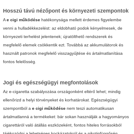
Hosszú távú nézőpont és környezeti szempontok
A
e cigi működése
hatékonysága mellett érdemes figyelembe
venni a hulladékkezelést: az eldobható podok kényelmesek, de
környezeti terhelést jelentenek; újratölthető rendszerek és
megfelelő elemek csökkentik ezt. Továbbá az akkumulátorok és
használt patronok megfelelő visszagyűjtése és ártalmatlanítása
fontos felelősség.
Jogi és egészségügyi megfontolások
Az e-cigaretta szabályozása országonként eltérő lehet; mindig
ellenőrizd a helyi törvényeket és korhatárokat. Egészségügyi
szempontból a
e cigi működése
nem teszi automatikusan
ártalmatlanná a termékeket: bár sokan használják a hagyományos
cigarettáról való átállás eszközeként, fontos hiteles forrásokból
tájékozódni a lehetséges kockázatokról és a nikotinfüggőség