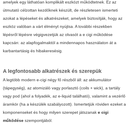
amelyek egy láthatóan komplikált eszközt működtetnek. Ez az
útmutató célzottan kezdőknek készült, de részletesen ismerteti
azokat a lépéseket és alkatrészeket, amelyek biztosítják, hogy az
eszköz valóban a várt élményt nyújtsa. A további részekben
lépésről lépésre végigvezetjük az olvasót a
e cigi működése
kapcsán: az alapfogalmaktól a mindennapos használaton át a
karbantartásig és hibakeresésig.
A legfontosabb alkatrészek és szerepük
A legtöbb modern e-cigi négy fő részből áll: az akkumulátor
(tápegység), az atomizáló vagy porlasztó (coils + wick), a tartály
vagy pod (ahol a folyadék, az e-liquid található), valamint a vezérlő
áramkör (ha a készülék szabályozott). Ismertetjük röviden ezeket a
komponenseket és hogy milyen szerepet játszanak
e cigi
működése
szempontjából.