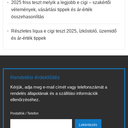
2025 friss teszt melyik a legjobb e cigi – szakértői
vélemények, vásárlási tippek és ár-érték
összehasonlítás
Részletes liqua e cigi teszt 2025, ízkóstoló, üzemidő
és ár-érték tippek
Rendelési érdeklődés
Kérjük, adja meg e-mail címét vagy telefonszámát a
rendelés állapotának és a szállítási információk
ellenőrzéséhez.
Postafiók / Telefon