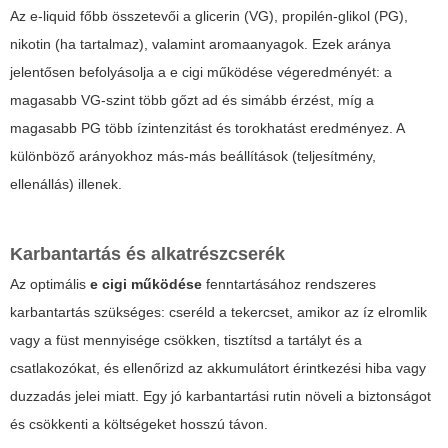
Az e-liquid főbb összetevői a glicerin (VG), propilén-glikol (PG),
nikotin (ha tartalmaz), valamint aromaanyagok. Ezek aránya
jelentősen befolyásolja a
e cigi működése
végeredményét: a
magasabb VG-szint több gőzt ad és simább érzést, míg a
magasabb PG több ízintenzitást és torokhatást eredményez. A
különböző arányokhoz más-más beállítások (teljesítmény,
ellenállás) illenek.
Karbantartás és alkatrészcserék
Az optimális
e cigi működése
fenntartásához rendszeres
karbantartás szükséges: cseréld a tekercset, amikor az íz elromlik
vagy a füst mennyisége csökken, tisztítsd a tartályt és a
csatlakozókat, és ellenőrizd az akkumulátort érintkezési hiba vagy
duzzadás jelei miatt. Egy jó karbantartási rutin növeli a biztonságot
és csökkenti a költségeket hosszú távon.