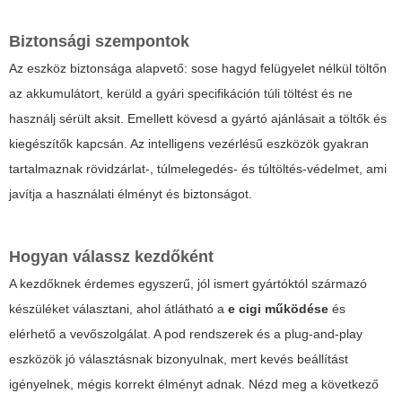
Biztonsági szempontok
Az eszköz biztonsága alapvető: sose hagyd felügyelet nélkül töltőn
az akkumulátort, kerüld a gyári specifikáción túli töltést és ne
használj sérült aksit. Emellett kövesd a gyártó ajánlásait a töltők és
kiegészítők kapcsán. Az intelligens vezérlésű eszközök gyakran
tartalmaznak rövidzárlat-, túlmelegedés- és túltöltés-védelmet, ami
javítja a használati élményt és biztonságot.
Hogyan válassz kezdőként
A kezdőknek érdemes egyszerű, jól ismert gyártóktól származó
készüléket választani, ahol átlátható a
e cigi működése
és
elérhető a vevőszolgálat. A pod rendszerek és a plug-and-play
eszközök jó választásnak bizonyulnak, mert kevés beállítást
igényelnek, mégis korrekt élményt adnak. Nézd meg a következő