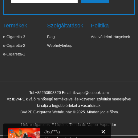
Termékek
Szolgáltatások
Politika
e-Cigaretta-3
Blog
Adatvédelmi irányelvek
e-Cigaretta-2
Webhelytérkép
e-Cigaretta-1
Tel:+85253908320 Email:
ibvape@outlook.com
Az IBVAPE kiváló minőségű termékeivel és közvetlen szállítási modelljével
kínálja a legjobb értéket a vásárlóinak.
IBVAPE E-cigaretta Webáruház © 2025. Minden jog előírva.
✕
Joa***a
Nemrég vásárolt
Link:
e-cigarettes
E-Liquids
Tienda de Vapeo
Vapeador