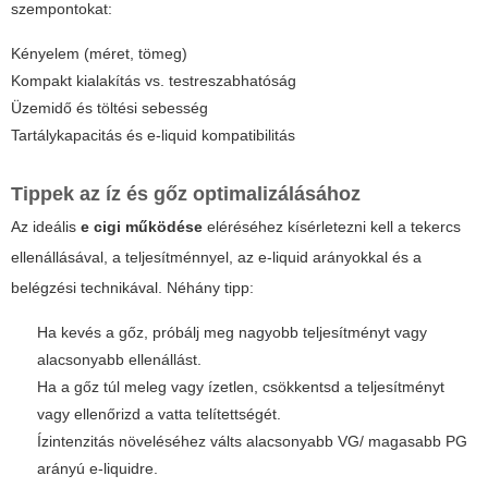
szempontokat:
Kényelem (méret, tömeg)
Kompakt kialakítás vs. testreszabhatóság
Üzemidő és töltési sebesség
Tartálykapacitás és e-liquid kompatibilitás
Tippek az íz és gőz optimalizálásához
Az ideális
e cigi működése
eléréséhez kísérletezni kell a tekercs
ellenállásával, a teljesítménnyel, az e-liquid arányokkal és a
belégzési technikával. Néhány tipp:
Ha kevés a gőz, próbálj meg nagyobb teljesítményt vagy
alacsonyabb ellenállást.
Ha a gőz túl meleg vagy ízetlen, csökkentsd a teljesítményt
vagy ellenőrizd a vatta telítettségét.
Ízintenzitás növeléséhez válts alacsonyabb VG/ magasabb PG
arányú e-liquidre.