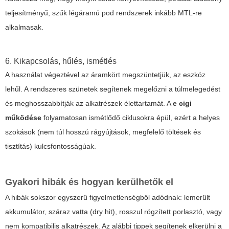
teljesítményű, szűk légáramú pod rendszerek inkább MTL-re
alkalmasak.
6. Kikapcsolás, hűlés, ismétlés
A használat végeztével az áramkört megszüntetjük, az eszköz
lehűl. A rendszeres szünetek segítenek megelőzni a túlmelegedést
és meghosszabbítják az alkatrészek élettartamát. A
e cigi
működése
folyamatosan ismétlődő ciklusokra épül, ezért a helyes
szokások (nem túl hosszú rágyújtások, megfelelő töltések és
tisztítás) kulcsfontosságúak.
Gyakori hibák és hogyan kerülhetők el
A hibák sokszor egyszerű figyelmetlenségből adódnak: lemerült
akkumulátor, száraz vatta (dry hit), rosszul rögzített porlasztó, vagy
nem kompatibilis alkatrészek. Az alábbi tippek segítenek elkerülni a