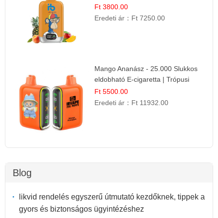
Cigaretta
Ft 3800.00
Eredeti ár：
Ft 7250.00
Mango Ananász - 25.000 Slukkos
eldobható E-cigaretta | Trópusi
Ízélmény
Ft 5500.00
Eredeti ár：
Ft 11932.00
Blog
likvid rendelés egyszerű útmutató kezdőknek, tippek a
gyors és biztonságos ügyintézéshez