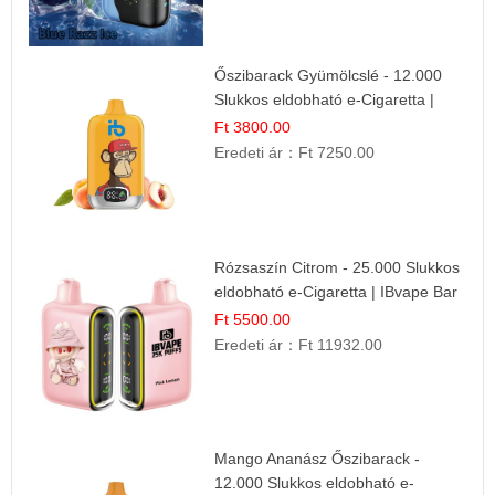
Őszibarack Gyümölcslé - 12.000
Slukkos eldobható e-Cigaretta |
Friss Gyümölcs Íz
Ft 3800.00
Eredeti ár：
Ft 7250.00
Rózsaszín Citrom - 25.000 Slukkos
eldobható e-Cigaretta | IBvape Bar
Ft 5500.00
Eredeti ár：
Ft 11932.00
Mango Ananász Őszibarack -
12.000 Slukkos eldobható e-