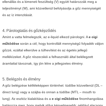
ellenállás és a kimeneti feszültség (V) együtt határozzák meg a
teljesítményt (W), ami közvetlenül befolyásolja a gőz mennyiségét
és az íz intenzitását.
4. Párologtatás és gőzképződés
Amint a vatta felmelegszik, az e-liquid elkezd párologni. A
e cigi
működése
során a cél, hogy kontrollált mennyiségű folyadék váljon
gőzzé, ezáltal elkerülve a túlhevítést és az égetés jellegű
mellékízeket. A gőz részecskéi a felhasználó által belélegzett
áramlattal távoznak, így jön létre a jellegzetes élmény.
5. Belégzés és élmény
A gőz belégzése kétféleképpen történhet: tüdőbe közvetlenül (DL –
direct lung) vagy a szájba és onnan a tüdőbe (MTL – mouth to
lung). Az eszköz kialakítása és a
e cigi működése
finomhangolása
határozza meg, hogy melyik stílus kényelmesebb; például alacsony