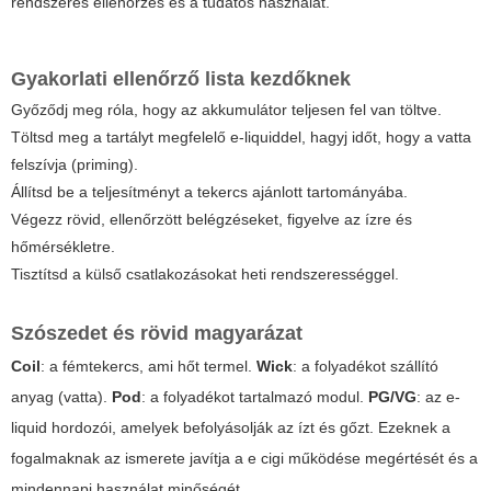
rendszeres ellenőrzés és a tudatos használat.
Gyakorlati ellenőrző lista kezdőknek
Győződj meg róla, hogy az akkumulátor teljesen fel van töltve.
Töltsd meg a tartályt megfelelő e-liquiddel, hagyj időt, hogy a vatta
felszívja (priming).
Állítsd be a teljesítményt a tekercs ajánlott tartományába.
Végezz rövid, ellenőrzött belégzéseket, figyelve az ízre és
hőmérsékletre.
Tisztítsd a külső csatlakozásokat heti rendszerességgel.
Szószedet és rövid magyarázat
Coil
: a fémtekercs, ami hőt termel.
Wick
: a folyadékot szállító
anyag (vatta).
Pod
: a folyadékot tartalmazó modul.
PG/VG
: az e-
liquid hordozói, amelyek befolyásolják az ízt és gőzt. Ezeknek a
fogalmaknak az ismerete javítja a
e cigi működése
megértését és a
mindennapi használat minőségét.