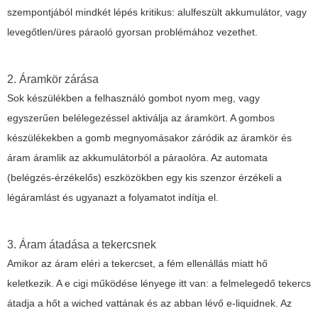
szempontjából mindkét lépés kritikus: alulfeszült akkumulátor, vagy
levegőtlen/üres páraoló gyorsan problémához vezethet.
2. Áramkör zárása
Sok készülékben a felhasználó gombot nyom meg, vagy
egyszerűen belélegezéssel aktiválja az áramkört. A gombos
készülékekben a gomb megnyomásakor záródik az áramkör és
áram áramlik az akkumulátorból a páraolóra. Az automata
(belégzés-érzékelős) eszközökben egy kis szenzor érzékeli a
légáramlást és ugyanazt a folyamatot indítja el.
3. Áram átadása a tekercsnek
Amikor az áram eléri a tekercset, a fém ellenállás miatt hő
keletkezik. A
e cigi működése
lényege itt van: a felmelegedő tekercs
átadja a hőt a wiched vattának és az abban lévő e-liquidnek. Az