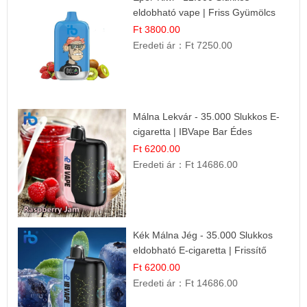
eldobható vape | Friss Gyümölcs
Kombináció
Ft 3800.00
Eredeti ár：
Ft 7250.00
Málna Lekvár - 35.000 Slukkos E-
cigaretta | IBVape Bar Édes
Gyümölcs Íz
Ft 6200.00
Eredeti ár：
Ft 14686.00
Kék Málna Jég - 35.000 Slukkos
eldobható E-cigaretta | Frissítő
Ízélmény
Ft 6200.00
Eredeti ár：
Ft 14686.00