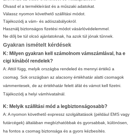
Olvasd el a termékleírást és a műszaki adatokat.
Válassz nyomon követhető szállítási módot.
Tájékozódj a vám- és adószabályokról.
Használj biztonságos fizetési módot vásárlóvédelemmel.
Ne dőlj be túl olcsó ajánlatoknak, ha azok túl jónak tűnnek.
Gyakran ismételt kérdések
K: Milyen gyakran kell számolnom vámszámlával, ha
e
cigi kínából
rendelek?
A: Attól függ, melyik országba rendeled és mennyi értékű a
csomag. Sok országban az alacsony értékhatár alatti csomagok
vámmentesek, de az értékhatár felett áfát és vámot kell fizetni.
Tájékozódj a helyi vámhivatalnál.
K: Melyik szállítási mód a legbiztonságosabb?
A: A nyomon követhető expressz szolgáltatások (például EMS vagy
futárcégek) általában megbízhatóbbak és gyorsabbak, különösen,
ha fontos a csomag biztonsága és a gyors kézbesítés.