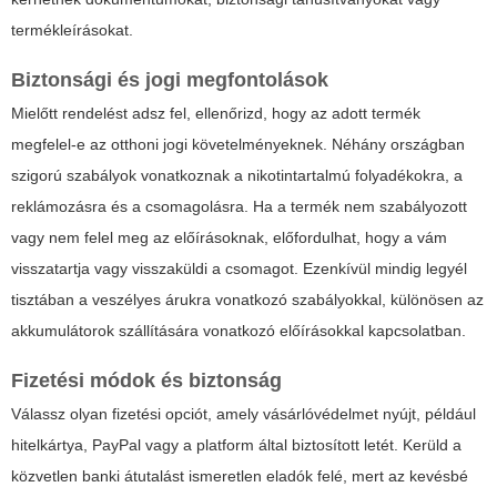
termékleírásokat.
Biztonsági és jogi megfontolások
Mielőtt rendelést adsz fel, ellenőrizd, hogy az adott termék
megfelel-e az otthoni jogi követelményeknek. Néhány országban
szigorú szabályok vonatkoznak a nikotintartalmú folyadékokra, a
reklámozásra és a csomagolásra. Ha a termék nem szabályozott
vagy nem felel meg az előírásoknak, előfordulhat, hogy a vám
visszatartja vagy visszaküldi a csomagot. Ezenkívül mindig legyél
tisztában a veszélyes árukra vonatkozó szabályokkal, különösen az
akkumulátorok szállítására vonatkozó előírásokkal kapcsolatban.
Fizetési módok és biztonság
Válassz olyan fizetési opciót, amely vásárlóvédelmet nyújt, például
hitelkártya, PayPal vagy a platform által biztosított letét. Kerüld a
közvetlen banki átutalást ismeretlen eladók felé, mert az kevésbé