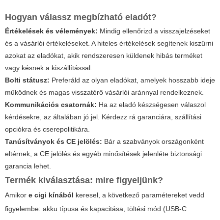
Hogyan válassz megbízható eladót?
Értékelések és vélemények:
Mindig ellenőrizd a visszajelzéseket
és a vásárlói értékeléseket. A hiteles értékelések segítenek kiszűrni
azokat az eladókat, akik rendszeresen küldenek hibás terméket
vagy késnek a kiszállítással.
Bolti státusz:
Preferáld az olyan eladókat, amelyek hosszabb ideje
működnek és magas visszatérő vásárlói aránnyal rendelkeznek.
Kommunikációs csatornák:
Ha az eladó készségesen válaszol
kérdésekre, az általában jó jel. Kérdezz rá garanciára, szállítási
opciókra és cserepolitikára.
Tanúsítványok és CE jelölés:
Bár a szabványok országonként
eltérnek, a CE jelölés és egyéb minősítések jelenléte biztonsági
garancia lehet.
Termék kiválasztása: mire figyeljünk?
Amikor
e cigi kínából
keresel, a következő paramétereket vedd
figyelembe: akku típusa és kapacitása, töltési mód (USB-C