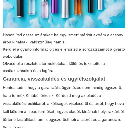
Hasonlítsd össze az árakat: ha egy ismert márkát extrém alacsony
áron kínálnak, valószínűleg hamis.
Kérd el a gyártó információit és ellenőrizd a sorozatszámot a gyártó
weboldalán.
Olvasd el a részletes termékfotókat, különös tekintettel a
csatlakozásokra és a logóra.
Garancia, visszaküldés és ügyfélszolgálat
Fontos tudni, hogy a garanciális ügyintézés nem mindig egyszerű,
ha a termék Kínából érkezik. Kérdezd meg az eladót a
visszaküldési politikáról, a költségek viseléséről és arról, hogy hova
kell küldeni a hibás terméket. Egyes eladók kínálnak helyi raktárból
történő kiszállítást, ami leegyszerűsítheti a cserét és a garanciális
ügyintézést.