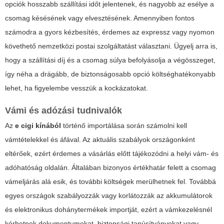
opciók hosszabb szállítási időt jelentenek, és nagyobb az esélye a
csomag késésének vagy elvesztésének. Amennyiben fontos
számodra a gyors kézbesítés, érdemes az expressz vagy nyomon
követhető nemzetközi postai szolgáltatást választani. Ügyelj arra is,
hogy a szállítási díj és a csomag súlya befolyásolja a végösszeget,
így néha a drágább, de biztonságosabb opció költséghatékonyabb
lehet, ha figyelembe vesszük a kockázatokat.
Vámi és adózási tudnivalók
Az
e cigi kínából
történő importálása során számolni kell
vámtételekkel és áfával. Az aktuális szabályok országonként
eltérőek, ezért érdemes a vásárlás előtt tájékozódni a helyi vám- és
adóhatóság oldalán. Általában bizonyos értékhatár felett a csomag
vámeljárás alá esik, és további költségek merülhetnek fel. Továbbá
egyes országok szabályozzák vagy korlátozzák az akkumulátorok
és elektronikus dohánytermékek importját, ezért a vámkezelésnél
kérhetnek dokumentumokat, biztonsági tanúsítványokat vagy