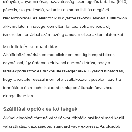
előnyös), anyagminőség, szavatosság, csomagolás tartalma (töltő,
pótcoils, szigetelések), valamint a kompatibilitás meglévő
kiegészítőiddel. Az elektronikus gyártóeszközök esetén a lítium-ion
akkumulátor minősége kiemelten fontos; soha ne vásárolj
ismeretlen forrásból származó, gyanúsan olcsó akkumulátorokat.
Modellek és kompatibilitás
A különböző márkák és modellek nem mindig kompatibilisek
egymással, így érdemes elolvasni a termékleírást, hogy a
tartalékporlasztók és tankok illeszkedjenek-e. Gyakori hibaforrás,
hogy a vásárló rosszul méri fel a csatlakozási típusokat, ezért a
termékfotó és a technikai adatok alapos áttanulmányozása
elengedhetetlen.
Szállítási opciók és költségek
A kínai eladóktól történő vásárláskor többféle szállítási mód közül
választhatsz: gazdaságos, standard vagy expressz. Az olcsóbb