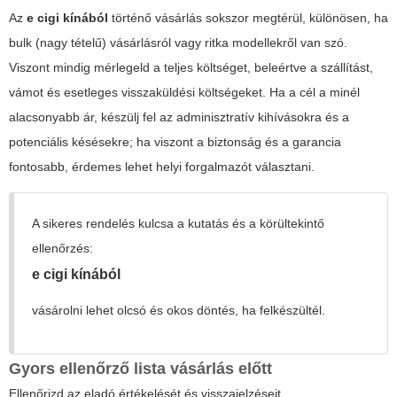
Az
e cigi kínából
történő vásárlás sokszor megtérül, különösen, ha
bulk (nagy tételű) vásárlásról vagy ritka modellekről van szó.
Viszont mindig mérlegeld a teljes költséget, beleértve a szállítást,
vámot és esetleges visszaküldési költségeket. Ha a cél a minél
alacsonyabb ár, készülj fel az adminisztratív kihívásokra és a
potenciális késésekre; ha viszont a biztonság és a garancia
fontosabb, érdemes lehet helyi forgalmazót választani.
A sikeres rendelés kulcsa a kutatás és a körültekintő
ellenőrzés:
e cigi kínából
vásárolni lehet olcsó és okos döntés, ha felkészültél.
Gyors ellenőrző lista vásárlás előtt
Ellenőrizd az eladó értékelését és visszajelzéseit.