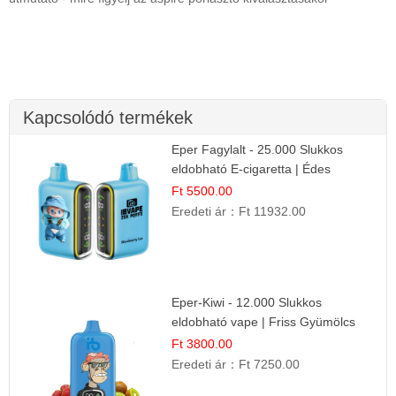
Kapcsolódó termékek
Eper Fagylalt - 25.000 Slukkos
eldobható E-cigaretta | Édes
Desszert Íz
Ft 5500.00
Eredeti ár：
Ft 11932.00
Eper-Kiwi - 12.000 Slukkos
eldobható vape | Friss Gyümölcs
Kombináció
Ft 3800.00
Eredeti ár：
Ft 7250.00