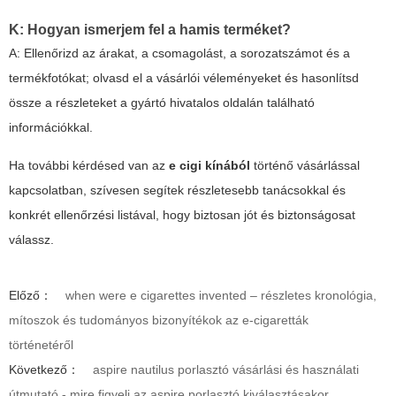
K: Hogyan ismerjem fel a hamis terméket?
A: Ellenőrizd az árakat, a csomagolást, a sorozatszámot és a
termékfotókat; olvasd el a vásárlói véleményeket és hasonlítsd
össze a részleteket a gyártó hivatalos oldalán található
információkkal.
Ha további kérdésed van az
e cigi kínából
történő vásárlással
kapcsolatban, szívesen segítek részletesebb tanácsokkal és
konkrét ellenőrzési listával, hogy biztosan jót és biztonságosat
válassz.
Előző：
when were e cigarettes invented – részletes kronológia,
mítoszok és tudományos bizonyítékok az e-cigaretták
történetéről
Következő：
aspire nautilus porlasztó vásárlási és használati
útmutató - mire figyelj az aspire porlasztó kiválasztásakor