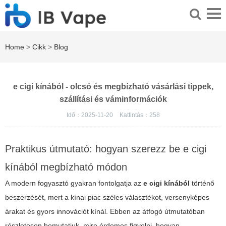
Home
>
Cikk
>
Blog
e cigi kínából - olcsó és megbízható vásárlási tippek,
szállítási és váminformációk
Idő：2025-11-20
Kattintás：
258
Praktikus útmutató: hogyan szerezz be e cigi
kínából megbízható módon
A modern fogyasztó gyakran fontolgatja az
e cigi kínából
történő
beszerzését, mert a kínai piac széles választékot, versenyképes
árakat és gyors innovációt kínál. Ebben az átfogó útmutatóban
részletesen bemutatjuk, mire érdemes figyelni, hogyan