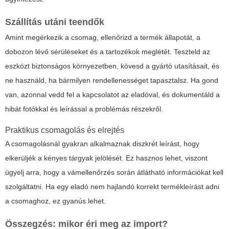
Szállítás utáni teendők
Amint megérkezik a csomag, ellenőrizd a termék állapotát, a
dobozon lévő sérüléseket és a tartozékok meglétét. Teszteld az
eszközt biztonságos környezetben, kövesd a gyártó utasításait, és
ne használd, ha bármilyen rendellenességet tapasztalsz. Ha gond
van, azonnal vedd fel a kapcsolatot az eladóval, és dokumentáld a
hibát fotókkal és leírással a problémás részekről.
Praktikus csomagolás és elrejtés
A csomagolásnál gyakran alkalmaznak diszkrét leírást, hogy
elkerüljék a kényes tárgyak jelölését. Ez hasznos lehet, viszont
ügyelj arra, hogy a vámellenőrzés során átlátható információkat kell
szolgáltatni. Ha egy eladó nem hajlandó korrekt termékleírást adni
a csomaghoz, ez gyanús lehet.
Összegzés: mikor éri meg az import?