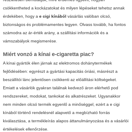
csökkentheted a kockázatokat és milyen lépéseket tehetsz annak
érdekében, hogy a
e cigi kínából
vásárlás valóban olcsó,
biztonságos és problémamentes legyen. Olvass tovább, ha fontos
számodra az ár-érték arány, a szállítási információk és a
vámszabályok megismerése.
Miért vonzó a kínai e-cigaretta piac?
A kínai gyártók élen járnak az elektromos dohánytermékek
fejlődésében: egyrészt a gyártási kapacitás óriási, másrészt a
beszállítói lánc jelentősen csökkenti az előállítási költségeket.
Emiatt a vásárlók gyakran találnak kedvező áron elérhető pod
rendszereket, modokat, tankokat és alkatrészeket. Ugyanakkor
nem minden olcsó termék egyenlő a minőséggel, ezért a
e cigi
kínából
történő rendelésnél alapvető a megbízható forrás
kiválasztása, a termékleírás alapos áttanulmányozása és a vásárlói
értékelések ellenőrzése.