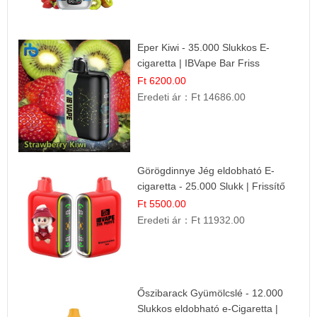
Eper Kiwi - 35.000 Slukkos E-
cigaretta | IBVape Bar Friss
Gyümölcs Ízek
Ft 6200.00
Eredeti ár：
Ft 14686.00
Görögdinnye Jég eldobható E-
cigaretta - 25.000 Slukk | Frissítő
Nyári Íz
Ft 5500.00
Eredeti ár：
Ft 11932.00
Őszibarack Gyümölcslé - 12.000
Slukkos eldobható e-Cigaretta |