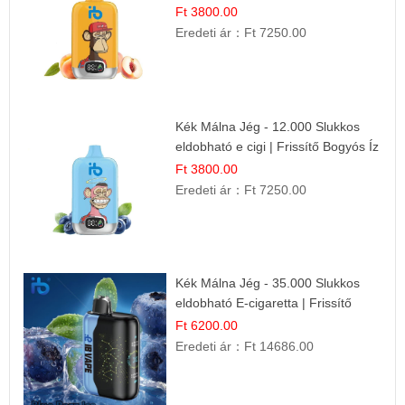
Friss Gyümölcs Íz
Ft 3800.00
Eredeti ár：
Ft 7250.00
Kék Málna Jég - 12.000 Slukkos
eldobható e cigi | Frissítő Bogyós Íz
Ft 3800.00
Eredeti ár：
Ft 7250.00
Kék Málna Jég - 35.000 Slukkos
eldobható E-cigaretta | Frissítő
Ízélmény
Ft 6200.00
Eredeti ár：
Ft 14686.00