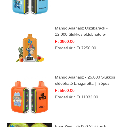
Mango Ananász Őszibarack -
12.000 Slukkos eldobható e-
Cigaretta
Ft 3800.00
Eredeti ár：
Ft 7250.00
Mango Ananász - 25.000 Slukkos
eldobható E-cigaretta | Trópusi
Ízélmény
Ft 5500.00
Eredeti ár：
Ft 11932.00
Eper Kiwi - 35.000 Slukkos E-