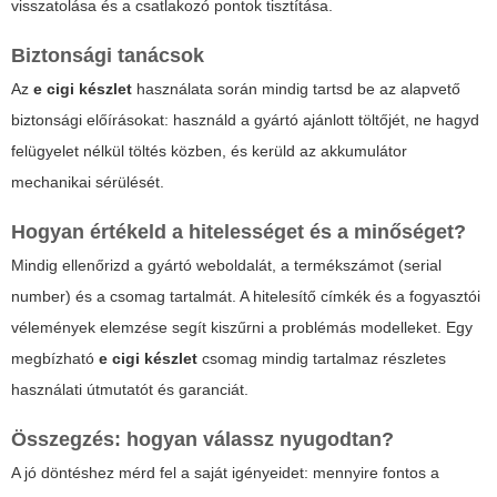
visszatolása és a csatlakozó pontok tisztítása.
Biztonsági tanácsok
Az
e cigi készlet
használata során mindig tartsd be az alapvető
biztonsági előírásokat: használd a gyártó ajánlott töltőjét, ne hagyd
felügyelet nélkül töltés közben, és kerüld az akkumulátor
mechanikai sérülését.
Hogyan értékeld a hitelességet és a minőséget?
Mindig ellenőrizd a gyártó weboldalát, a termékszámot (serial
number) és a csomag tartalmát. A hitelesítő címkék és a fogyasztói
vélemények elemzése segít kiszűrni a problémás modelleket. Egy
megbízható
e cigi készlet
csomag mindig tartalmaz részletes
használati útmutatót és garanciát.
Összegzés: hogyan válassz nyugodtan?
A jó döntéshez mérd fel a saját igényeidet: mennyire fontos a