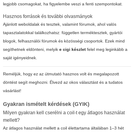
legjobb csomagokat, ha figyelembe veszi a fenti szempontokat.
Hasznos források és további olvasmányok
Ajánlott weboldalak és tesztek, valamint fórumok, ahol valós
tapasztalatokkal találkozhatsz: független terméktesztek, gyártói
blogok, felhasználói fórumok és közösségi csoportok. Ezek mind
segíthetnek eldönteni, melyik
e cigi készlet
felel meg leginkább a
saját igényeidnek.
Reméljük, hogy ez az útmutató hasznos volt és megalapozott
döntést segít meghozni. Élvezd az okos választást és a tudatos
vásárlást!
Gyakran ismételt kérdések (GYIK)
Milyen gyakran kell cserélni a coil-t egy átlagos használat
mellett?
Az átlagos használat mellett a coil élettartama általában 1–3 hét