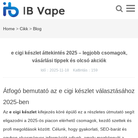
Home
>
Cikk
>
Blog
e cigi készlet áttekintés 2025 – legjobb csomagok,
vásárlási tippek és olcsó akciók
Idő：2025-11-18
Kattintás：
159
Átfogó bemutató az e cigi készlet választásához
2025-ben
Az
e cigi készlet
kifejezés köré épülő ez a részletes útmutató segít
eligazodni a 2025-ös piacon elérhető csomagok, kezdő szettek és
profi megoldások között. Célunk, hogy gyakorlati, SEO-barát és
egyben olvasmányos információt adjunk, amely megkönnyíti a