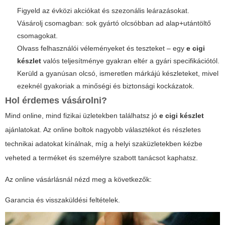
Figyeld az évközi akciókat és szezonális leárazásokat.
Vásárolj csomagban: sok gyártó olcsóbban ad alap+utántöltő
csomagokat.
Olvass felhasználói véleményeket és teszteket – egy
e cigi
készlet
valós teljesítménye gyakran eltér a gyári specifikációtól.
Kerüld a gyanúsan olcsó, ismeretlen márkájú készleteket, mivel
ezeknél gyakoriak a minőségi és biztonsági kockázatok.
Hol érdemes vásárolni?
Mind online, mind fizikai üzletekben találhatsz jó
e cigi készlet
ajánlatokat. Az online boltok nagyobb választékot és részletes
technikai adatokat kínálnak, míg a helyi szaküzletekben kézbe
veheted a terméket és személyre szabott tanácsot kaphatsz.
Az online vásárlásnál nézd meg a következők:
Garancia és visszaküldési feltételek.