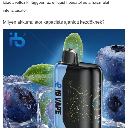
között változik, függően az e-liquid típusától és a használat
intenzitásától.
Milyen akkumulátor kapacitás ajánlott kezdőknek?