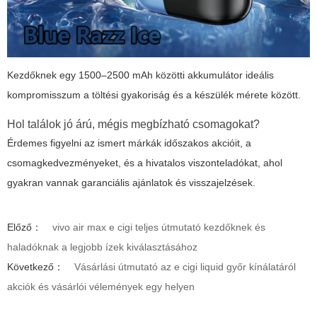
Kezdőknek egy 1500–2500 mAh közötti akkumulátor ideális
kompromisszum a töltési gyakoriság és a készülék mérete között.
Hol találok jó árú, mégis megbízható csomagokat?
Érdemes figyelni az ismert márkák időszakos akcióit, a
csomagkedvezményeket, és a hivatalos viszonteladókat, ahol
gyakran vannak garanciális ajánlatok és visszajelzések.
Előző：
vivo air max e cigi teljes útmutató kezdőknek és
haladóknak a legjobb ízek kiválasztásához
Következő：
Vásárlási útmutató az e cigi liquid győr kínálatáról
akciók és vásárlói vélemények egy helyen