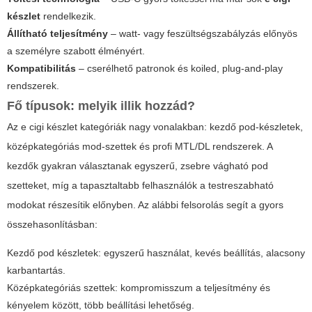
készlet
rendelkezik.
Állítható teljesítmény
– watt- vagy feszültségszabályzás előnyös
a személyre szabott élményért.
Kompatibilitás
– cserélhető patronok és koiled, plug-and-play
rendszerek.
Fő típusok: melyik illik hozzád?
Az
e cigi készlet
kategóriák nagy vonalakban: kezdő pod-készletek,
középkategóriás mod-szettek és profi MTL/DL rendszerek. A
kezdők gyakran választanak egyszerű, zsebre vágható pod
szetteket, míg a tapasztaltabb felhasználók a testreszabható
modokat részesítik előnyben. Az alábbi felsorolás segít a gyors
összehasonlításban:
Kezdő pod készletek: egyszerű használat, kevés beállítás, alacsony
karbantartás.
Középkategóriás szettek: kompromisszum a teljesítmény és
kényelem között, több beállítási lehetőség.