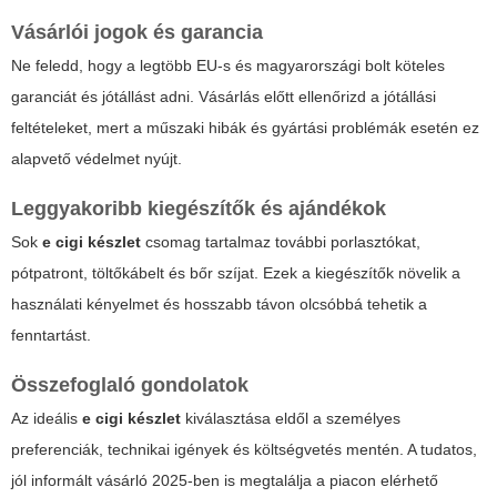
Vásárlói jogok és garancia
Ne feledd, hogy a legtöbb EU-s és magyarországi bolt köteles
garanciát és jótállást adni. Vásárlás előtt ellenőrizd a jótállási
feltételeket, mert a műszaki hibák és gyártási problémák esetén ez
alapvető védelmet nyújt.
Leggyakoribb kiegészítők és ajándékok
Sok
e cigi készlet
csomag tartalmaz további porlasztókat,
pótpatront, töltőkábelt és bőr szíjat. Ezek a kiegészítők növelik a
használati kényelmet és hosszabb távon olcsóbbá tehetik a
fenntartást.
Összefoglaló gondolatok
Az ideális
e cigi készlet
kiválasztása eldől a személyes
preferenciák, technikai igények és költségvetés mentén. A tudatos,
jól informált vásárló 2025-ben is megtalálja a piacon elérhető