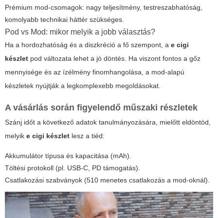
Prémium mod-csomagok: nagy teljesítmény, testreszabhatóság,
komolyabb technikai háttér szükséges.
Pod vs Mod: mikor melyik a jobb választás?
Ha a hordozhatóság és a diszkréció a fő szempont, a
e cigi
készlet
pod változata lehet a jó döntés. Ha viszont fontos a gőz
mennyisége és az ízélmény finomhangolása, a mod-alapú
készletek nyújtják a legkomplexebb megoldásokat.
A vásárlás során figyelendő műszaki részletek
Szánj időt a következő adatok tanulmányozására, mielőtt eldöntöd,
melyik
e cigi készlet
lesz a tiéd:
Akkumulátor típusa és kapacitása (mAh).
Töltési protokoll (pl. USB-C, PD támogatás).
Csatlakozási szabványok (510 menetes csatlakozás a mod-oknál).