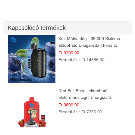
Kapcsolódó termékek
Kék Málna Jég - 35.000 Slukkos
eldobható E-cigaretta | Frissítő
Ízélmény
Ft 6200.00
Eredeti ár：
Ft 14686.00
Red Bull Eper - eldobható
elektromos cigi | Energizáló
Gyümölcs Íz
Ft 3800.00
Eredeti ár：
Ft 7250.00