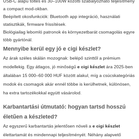
USB-C alapú töltés és 30–100W közötti szabályozható teljesítmény
a compact mod-okban.
Beépített okosfunkciók: Bluetooth app integráció, használati
statisztikák, firmware frissítések.
Biológiailag lebomló patronok és környezetbarát csomagolás egyre
több gyártónál.
Mennyibe kerül egy jó e cigi készlet?
Az árak széles skálán mozognak: belépő szinttől a prémium
modellekig. Egy átlagos, jó minőségű
e cigi készlet
ára 2025-ben
általában 15 000–60 000 HUF között alakul, míg a csúcskategóriás
modok és csomagok akár ennél többe is kerülhetnek, különösen,
ha extra tartozékokkal együtt vásárolod.
Karbantartási útmutató: hogyan tartsd hosszú
életűen a készleted?
Az egyszerű karbantartás jelentősen növeli a
e cigi készlet
élettartamát és mindennapi teljesítményét. Néhány alapvető