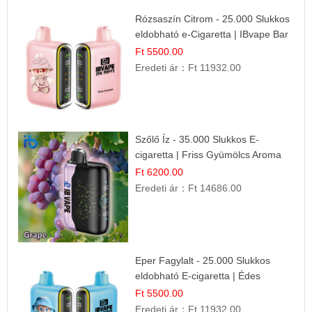
Rózsaszín Citrom - 25.000 Slukkos
eldobható e-Cigaretta | IBvape Bar
Ft 5500.00
Eredeti ár：
Ft 11932.00
Szőlő Íz - 35.000 Slukkos E-
cigaretta | Friss Gyümölcs Aroma
Ft 6200.00
Eredeti ár：
Ft 14686.00
Eper Fagylalt - 25.000 Slukkos
eldobható E-cigaretta | Édes
Desszert Íz
Ft 5500.00
Eredeti ár：
Ft 11932.00