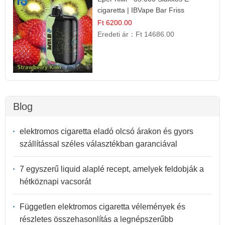
cigaretta | IBVape Bar Friss
Gyümölcs Ízek
Ft 6200.00
Eredeti ár：
Ft 14686.00
Blog
elektromos cigaretta eladó olcsó árakon és gyors
szállítással széles választékban garanciával
7 egyszerű liquid alaplé recept, amelyek feldobják a
hétköznapi vacsorát
Független elektromos cigaretta vélemények és
részletes összehasonlítás a legnépszerűbb