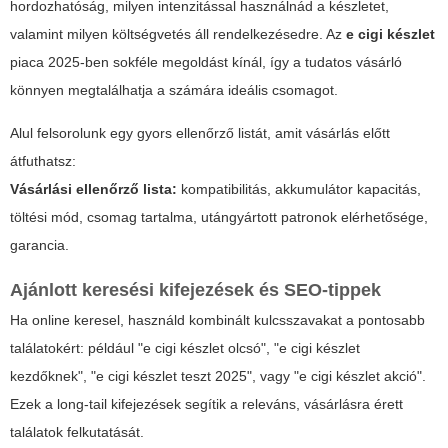
hordozhatóság, milyen intenzitással használnád a készletet,
valamint milyen költségvetés áll rendelkezésedre. Az
e cigi készlet
piaca 2025-ben sokféle megoldást kínál, így a tudatos vásárló
könnyen megtalálhatja a számára ideális csomagot.
Alul felsorolunk egy gyors ellenőrző listát, amit vásárlás előtt
átfuthatsz:
Vásárlási ellenőrző lista:
kompatibilitás, akkumulátor kapacitás,
töltési mód, csomag tartalma, utángyártott patronok elérhetősége,
garancia.
Ajánlott keresési kifejezések és SEO-tippek
Ha online keresel, használd kombinált kulcsszavakat a pontosabb
találatokért: például "e cigi készlet olcsó", "e cigi készlet
kezdőknek", "e cigi készlet teszt 2025", vagy "e cigi készlet akció".
Ezek a long-tail kifejezések segítik a releváns, vásárlásra érett
találatok felkutatását.