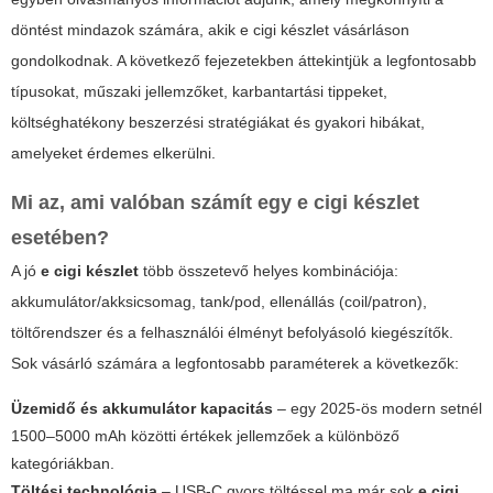
döntést mindazok számára, akik
e cigi készlet
vásárláson
gondolkodnak. A következő fejezetekben áttekintjük a legfontosabb
típusokat, műszaki jellemzőket, karbantartási tippeket,
költséghatékony beszerzési stratégiákat és gyakori hibákat,
amelyeket érdemes elkerülni.
Mi az, ami valóban számít egy e cigi készlet
esetében?
A jó
e cigi készlet
több összetevő helyes kombinációja:
akkumulátor/akksicsomag, tank/pod, ellenállás (coil/patron),
töltőrendszer és a felhasználói élményt befolyásoló kiegészítők.
Sok vásárló számára a legfontosabb paraméterek a következők:
Üzemidő és akkumulátor kapacitás
– egy 2025-ös modern setnél
1500–5000 mAh közötti értékek jellemzőek a különböző
kategóriákban.
Töltési technológia
– USB-C gyors töltéssel ma már sok
e cigi