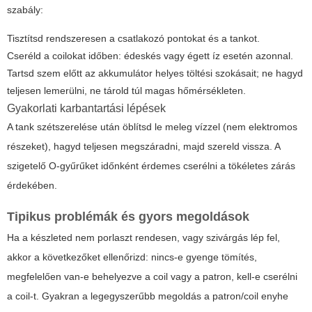
szabály:
Tisztítsd rendszeresen a csatlakozó pontokat és a tankot.
Cseréld a coilokat időben: édeskés vagy égett íz esetén azonnal.
Tartsd szem előtt az akkumulátor helyes töltési szokásait; ne hagyd
teljesen lemerülni, ne tárold túl magas hőmérsékleten.
Gyakorlati karbantartási lépések
A tank szétszerelése után öblítsd le meleg vízzel (nem elektromos
részeket), hagyd teljesen megszáradni, majd szereld vissza. A
szigetelő O-gyűrűket időnként érdemes cserélni a tökéletes zárás
érdekében.
Tipikus problémák és gyors megoldások
Ha a készleted nem porlaszt rendesen, vagy szivárgás lép fel,
akkor a következőket ellenőrizd: nincs-e gyenge tömítés,
megfelelően van-e behelyezve a coil vagy a patron, kell-e cserélni
a coil-t. Gyakran a legegyszerűbb megoldás a patron/coil enyhe