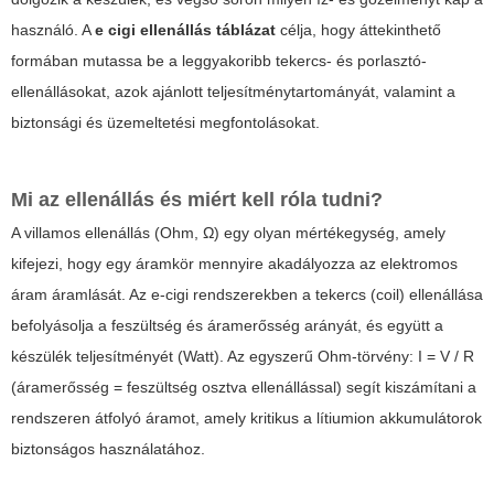
használó. A
e cigi ellenállás táblázat
célja, hogy áttekinthető
formában mutassa be a leggyakoribb tekercs- és porlasztó-
ellenállásokat, azok ajánlott teljesítménytartományát, valamint a
biztonsági és üzemeltetési megfontolásokat.
Mi az ellenállás és miért kell róla tudni?
A villamos ellenállás (Ohm, Ω) egy olyan mértékegység, amely
kifejezi, hogy egy áramkör mennyire akadályozza az elektromos
áram áramlását. Az e-cigi rendszerekben a tekercs (coil) ellenállása
befolyásolja a feszültség és áramerősség arányát, és együtt a
készülék teljesítményét (Watt). Az egyszerű Ohm-törvény:
I = V / R
(áramerősség = feszültség osztva ellenállással) segít kiszámítani a
rendszeren átfolyó áramot, amely kritikus a lítiumion akkumulátorok
biztonságos használatához.