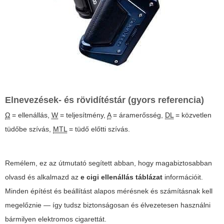
Elnevezések- és rövidítéstár (gyors referencia)
Ω
= ellenállás,
W
= teljesítmény,
A
= áramerősség,
DL
= közvetlen
tüdőbe szívás,
MTL
= tüdő előtti szívás.
Remélem, ez az útmutató segített abban, hogy magabiztosabban
olvasd és alkalmazd az
e cigi ellenállás táblázat
információit.
Minden építést és beállítást alapos mérésnek és számításnak kell
megelőznie — így tudsz biztonságosan és élvezetesen használni
bármilyen elektromos cigarettát.