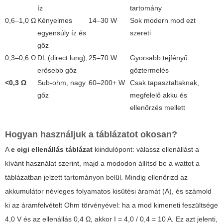
íz
tartomány
0,6–1,0 Ω
Kényelmes
14–30 W
Sok modern mod ezt
egyensúly íz és
szereti
gőz
0,3–0,6 Ω
DL (direct lung),
25–70 W
Gyorsabb tejfényű
erősebb gőz
gőztermelés
<0,3 Ω
Sub-ohm, nagy
60–200+ W
Csak tapasztaltaknak,
gőz
megfelelő akku és
ellenőrzés mellett
Hogyan használjuk a táblázatot okosan?
A
e cigi ellenállás táblázat
kiindulópont: válassz ellenállást a
kívánt használat szerint, majd a mododon állítsd be a wattot a
táblázatban jelzett tartományon belül. Mindig ellenőrizd az
akkumulátor névleges folyamatos kisütési áramát (A), és számold
ki az áramfelvételt Ohm törvényével: ha a mod kimeneti feszültsége
4,0 V és az ellenállás 0,4 Ω, akkor I = 4,0 / 0,4 = 10 A. Ez azt jelenti,