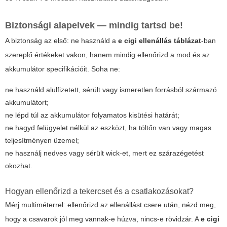
Biztonsági alapelvek — mindig tartsd be!
A biztonság az első: ne használd a
e cigi ellenállás táblázat
-ban
szereplő értékeket vakon, hanem mindig ellenőrizd a mod és az
akkumulátor specifikációit. Soha ne:
ne használd alulfizetett, sérült vagy ismeretlen forrásból származó
akkumulátort;
ne lépd túl az akkumulátor folyamatos kisütési határát;
ne hagyd felügyelet nélkül az eszközt, ha töltőn van vagy magas
teljesítményen üzemel;
ne használj nedves vagy sérült wick-et, mert ez szárazégetést
okozhat.
Hogyan ellenőrizd a tekercset és a csatlakozásokat?
Mérj multiméterrel: ellenőrizd az ellenállást csere után, nézd meg,
hogy a csavarok jól meg vannak-e húzva, nincs-e rövidzár. A
e cigi