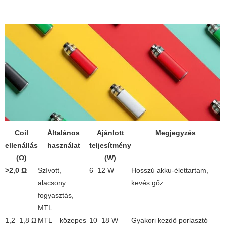
Coil
Általános
Ajánlott
Megjegyzés
ellenállás
használat
teljesítmény
(Ω)
(W)
>2,0 Ω
Szívott,
6–12 W
Hosszú akku-élettartam,
alacsony
kevés gőz
fogyasztás,
MTL
1,2–1,8 Ω
MTL – közepes
10–18 W
Gyakori kezdő porlasztó