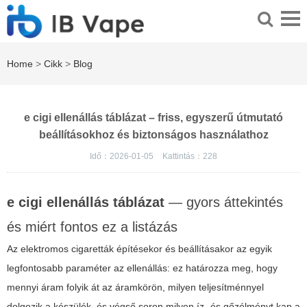
Home
>
Cikk
>
Blog
e cigi ellenállás táblázat – friss, egyszerű útmutató
beállításokhoz és biztonságos használathoz
Idő：2026-01-05
Kattintás：
228
e cigi ellenállás táblázat
— gyors áttekintés
és miért fontos ez a listázás
Az elektromos cigaretták építésekor és beállításakor az egyik
legfontosabb paraméter az ellenállás: ez határozza meg, hogy
mennyi áram folyik át az áramkörön, milyen teljesítménnyel
dolgozik a készülék, és végső soron milyen íz- és gőzélményt kap a