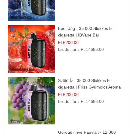
Eper Jég - 35.000 Slukkos E-
cigaretta | IBVape Bar
Ft 6200.00
Eredeti ár：
Ft 14686.00
Szőlő Íz - 35.000 Slukkos E-
cigaretta | Friss Gyümölcs Aroma
Ft 6200.00
Eredeti ár：
Ft 14686.00
Görögdinnye Fagylalt - 12.000