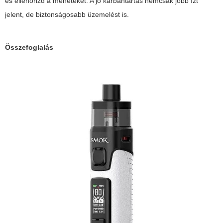
és ellenőrizd a meneteket. A jó karbantartás nemcsak jobb ízt
jelent, de biztonságosabb üzemelést is.
Összefoglalás