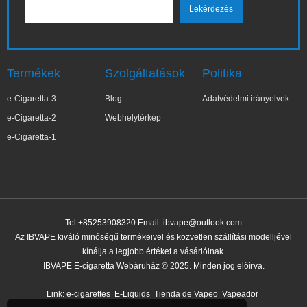
Termékek
Szolgáltatások
Politika
e-Cigaretta-3
Blog
Adatvédelmi irányelvek
e-Cigaretta-2
Webhelytérkép
e-Cigaretta-1
Tel:+85253908320 Email:
ibvape@outlook.com
Az IBVAPE kiváló minőségű termékeivel és közvetlen szállítási modelljével
kínálja a legjobb értéket a vásárlóinak.
IBVAPE E-cigaretta Webáruház © 2025. Minden jog előírva.
✕
Magd***na
Nemrég vásárolt
Link:
e-cigarettes
E-Liquids
Tienda de Vapeo
Vapeador