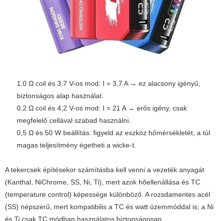
1,0 Ω coil és 3,7 V-os mod: I = 3,7 A → ez alacsony igényű,
biztonságos alap használat.
0,2 Ω coil és 4,2 V-os mod: I = 21 A → erős igény, csak
megfelelő cellával szabad használni.
0,5 Ω és 50 W beállítás: figyeld az eszköz hőmérsékletét, a túl
magas teljesítmény égetheti a wicke-t.
A tekercsek építésekor számításba kell venni a vezeték anyagát
(Kanthal, NiChrome, SS, Ni, Ti), mert azok hőellenállása és TC
(temperature control) képessége különböző. A rozsdamentes acél
(SS) népszerű, mert kompatibilis a TC és watt üzemmóddal is; a Ni
és Ti csak TC módban használatos biztonságosan.