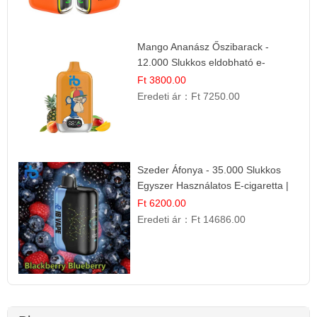
Mango Ananász Őszibarack -
12.000 Slukkos eldobható e-
Cigaretta
Ft 3800.00
Eredeti ár：
Ft 7250.00
Szeder Áfonya - 35.000 Slukkos
Egyszer Használatos E-cigaretta |
Prémium Ízélmény
Ft 6200.00
Eredeti ár：
Ft 14686.00