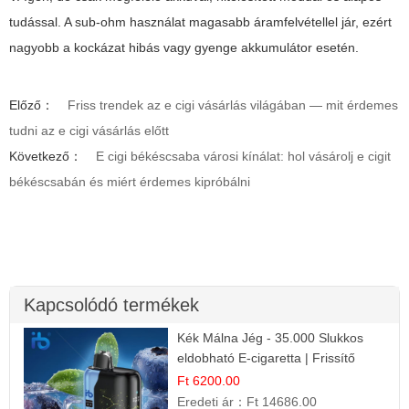
tudással. A sub-ohm használat magasabb áramfelvétellel jár, ezért
nagyobb a kockázat hibás vagy gyenge akkumulátor esetén.
Előző：
Friss trendek az e cigi vásárlás világában — mit érdemes
tudni az e cigi vásárlás előtt
Következő：
E cigi békéscsaba városi kínálat: hol vásárolj e cigit
békéscsabán és miért érdemes kipróbálni
Kapcsolódó termékek
Kék Málna Jég - 35.000 Slukkos
eldobható E-cigaretta | Frissítő
Ízélmény
Ft 6200.00
Eredeti ár：
Ft 14686.00