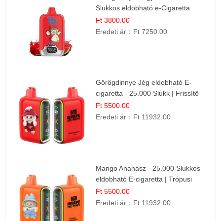
Slukkos eldobható e-Cigaretta
Ft 3800.00
Eredeti ár：
Ft 7250.00
Görögdinnye Jég eldobható E-
cigaretta - 25.000 Slukk | Frissítő
Nyári Íz
Ft 5500.00
Eredeti ár：
Ft 11932.00
Mango Ananász - 25.000 Slukkos
eldobható E-cigaretta | Trópusi
Ízélmény
Ft 5500.00
Eredeti ár：
Ft 11932.00