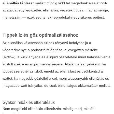
ellenállás táblázat
mellett mindig vidd fel magadnak a saját coil-
adataidat egy jegyzetbe: ellenállás, vezeték típusa, mag átmérője,
menetszám — ezek segítenek reprodukálni egy sikeres építést.
Tippek íz és gőz optimalizálásához
Az ellenállás választásán túl sok tényező befolyásolja a
végeredményt: a porlasztó felépítése, a levegőzés mértéke
(airflow), a wick anyaga és a liquid összetétele mind hatással van a
kóstolt ízekre és a gőz mennyiségére. Általános irányelvként: ha
többet szeretnél az ízből, emeld az ellenállást és csökkentsd a
wattot; ha nagyobb gőzfelhő a cél, menj alacsonyabb ellenállás és
magasabb watt irányába, de csak biztonságos akkumulátor mellett.
Gyakori hibák és elkerülésük
Nem megfelelő ellenállás-ellenőrzés: mindig mérj, mielőtt