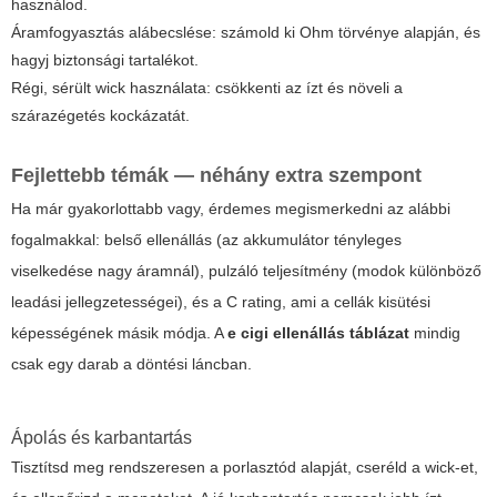
használod.
Áramfogyasztás alábecslése: számold ki Ohm törvénye alapján, és
hagyj biztonsági tartalékot.
Régi, sérült wick használata: csökkenti az ízt és növeli a
szárazégetés kockázatát.
Fejlettebb témák — néhány extra szempont
Ha már gyakorlottabb vagy, érdemes megismerkedni az alábbi
fogalmakkal: belső ellenállás (az akkumulátor tényleges
viselkedése nagy áramnál), pulzáló teljesítmény (modok különböző
leadási jellegzetességei), és a C rating, ami a cellák kisütési
képességének másik módja. A
e cigi ellenállás táblázat
mindig
csak egy darab a döntési láncban.
Ápolás és karbantartás
Tisztítsd meg rendszeresen a porlasztód alapját, cseréld a wick-et,