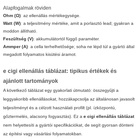
Alapfogalmak röviden
Ohm (Ω)
: az ellenállás mértékegysége.
Watt (W)
: a teljesítmény mértéke, amit a porlasztó lead; gyakran a
moddon állítható.
Feszültség (V)
: akkumulátortól függő paraméter.
Ammper (A)
: a cella terhelhetősége; soha ne lépd túl a gyártó által
megadott folyamatos kisütési áramot.
e cigi ellenállás táblázat
: tipikus értékek és
ajánlott tartományok
A következő táblázat egy gyakorlati útmutató: összegyűjti a
leggyakoribb ellenállásokat, hozzákapcsolja az általánosan javasolt
teljesítményt és a célzott használati profilt (pl. ízközpontú,
gőztermelés, alacsony fogyasztás). Ez a
e cigi ellenállás táblázat
nem helyettesíti a gyártói specifikációkat, de segít gyorsan dönteni
az építési vagy vásárlási folyamatokban.