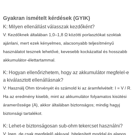
Gyakran ismételt kérdések (GYIK)
K: Milyen ellenállást válasszak kezdőként?
V: Kezdőknek általában 1,0–1,8 Ω közötti porlasztókat szoktak
ajánlani, mert ezek kényelmes, alacsonyabb teljesítményű
használatot tesznek lehetővé, kevesebb kockázattal és hosszabb
akkumulátor-élettartammal.
K: Hogyan ellenőrizhetem, hogy az akkumulátor megfelel-e
a kiválasztott ellenállásnak?
V: Használj Ohm törvényét és számold ki az áramfelvételt: I = V / R.
Ha az eredmény kisebb, mint az akkumulátor folyamatos kisütési
áramerőssége (A), akkor általában biztonságos; mindig hagyj
biztonsági tartalékot.
K: Lehet-e biztonságosan sub-ohm tekercset használni?
V: Igen, de csak megfelelő akkuval, hitelesített moddal és alapos