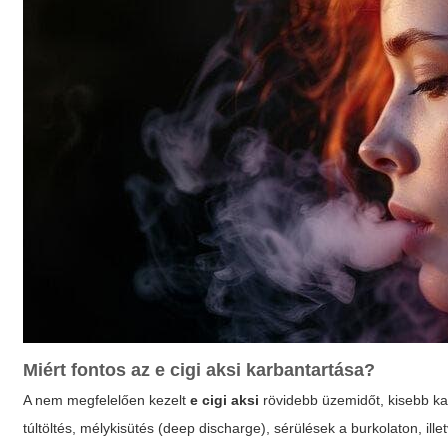
Miért fontos az
e cigi aksi
karbantartása?
A nem megfelelően kezelt
e cigi aksi
rövidebb üzemidőt, kisebb ka
túltöltés, mélykisütés (deep discharge), sérülések a burkolaton, il