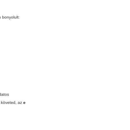
 bonyolult:
udatos
t követed, az
e