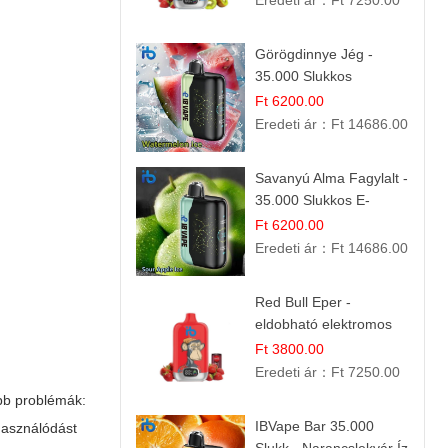
Eredeti ár：
Ft 7250.00
Görögdinnye Jég -
35.000 Slukkos
eldobható vape |
Ft 6200.00
IBVape Bar Frissítő
Eredeti ár：
Ft 14686.00
Nyári Íz
Savanyú Alma Fagylalt -
35.000 Slukkos E-
cigaretta | IBVape Bar
Ft 6200.00
Eredeti ár：
Ft 14686.00
Red Bull Eper -
eldobható elektromos
cigi | Energizáló
Ft 3800.00
Gyümölcs Íz
Eredeti ár：
Ft 7250.00
ibb problémák:
IBVape Bar 35.000
lhasználódást