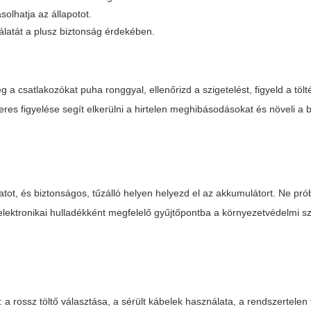
solhatja az állapotot.
latát a plusz biztonság érdekében.
g a csatlakozókat puha ronggyal, ellenőrizd a szigetelést, figyeld a tölté
res figyelése segít elkerülni a hirtelen meghibásodásokat és növeli a 
ot, és biztonságos, tűzálló helyen helyezd el az akkumulátort. Ne pró
d elektronikai hulladékként megfelelő gyűjtőpontba a környezetvédelmi s
rossz töltő választása, a sérült kábelek használata, a rendszertelen t