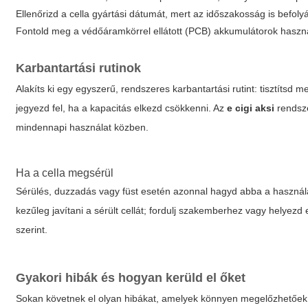
Ellenőrizd a cella gyártási dátumát, mert az időszakosság is befolyá
Fontold meg a védőáramkörrel ellátott (PCB) akkumulátorok haszná
Karbantartási rutinok
Alakíts ki egy egyszerű, rendszeres karbantartási rutint: tisztítsd me
jegyezd fel, ha a kapacitás elkezd csökkenni. Az
e cigi aksi
rendsze
mindennapi használat közben.
Ha a cella megsérül
Sérülés, duzzadás vagy füst esetén azonnal hagyd abba a használat
kezűleg javítani a sérült cellát; fordulj szakemberhez vagy helyez
szerint.
Gyakori hibák és hogyan kerüld el őket
Sokan követnek el olyan hibákat, amelyek könnyen megelőzhetőek: a 