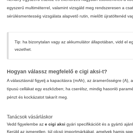
egyszerű multiméterrel, valamint vizsgáld meg rendszeresen a csat
sérülésmentesség vizsgálata alapvető rutin, mielőtt újratöltenéd 
Tip: ha bizonytalan vagy az akkumulátor állapotában, vidd el eg
vezethet.
Hogyan válassz megfelelő
e cigi aksi
-t?
A választásnál figyelj a kapacitásra (mAh), az áramerősségre (A), 
típusú cellákat egy eszközben; ha cserélsz, mindig hasonló paramé
pénzt és kockázatot takarít meg.
Tanácsok vásárláskor
Vedd figyelembe az
e cigi aksi
gyári specifikációit és a gyártó ajánl
Kerüld az ismeretlen, túl olcsó importmárkákat, amelyek hamis spe