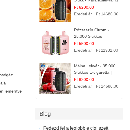
Slukk - Narancslekvár Íz
| Prémium E-cigaretta
Ft 6200.00
Eredeti ár：
Ft 14686.00
Rózsaszín Citrom -
25.000 Slukkos
eldobható e-Cigaretta |
Ft 5500.00
IBvape Bar
Eredeti ár：
Ft 11932.00
Málna Lekvár - 35.000
Slukkos E-cigaretta |
épségét:
IBVape Bar Édes
Ft 6200.00
 alá
Gyümölcs Íz
Eredeti ár：
Ft 14686.00
sen lemerítve
Blog
Fedezd fel a legjobb e cigi szett