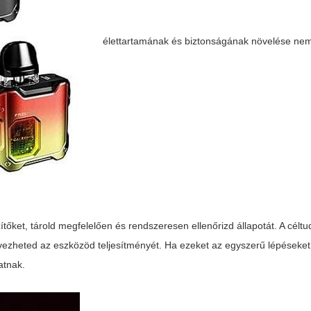
élettartamának és biztonságának növelése nem
ítőket, tárold megfelelően és rendszeresen ellenőrizd állapotát. A célt
lvezheted az eszközöd teljesítményét. Ha ezeket az egyszerű lépéseke
atnak.