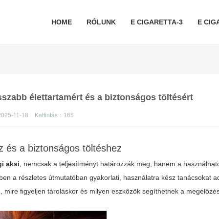
HOME
RÓLUNK
E CIGARETTA-3
E CIG
sszabb élettartamért és a biztonságos töltésért
2025-11-18
Kattintás：
165
és a biztonságos töltéshez
gi aksi
, nemcsak a teljesítményt határozzák meg, hanem a használhat
ben a részletes útmutatóban gyakorlati, használatra kész tanácsokat 
, mire figyeljen tároláskor és milyen eszközök segíthetnek a megelőzé