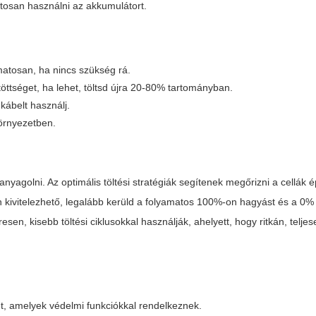
atosan használni az akkumulátort.
amatosan, ha nincs szükség rá.
öttséget, ha lehet, töltsd újra 20-80% tartományban.
 kábelt használj.
környezetben.
hanyagolni. Az optimális töltési stratégiák segítenek megőrizni a cellák 
n kivitelezhető, legalább kerüld a folyamatos 100%-on hagyást és a 0%
en, kisebb töltési ciklusokkal használják, ahelyett, hogy ritkán, telje
ket, amelyek védelmi funkciókkal rendelkeznek.