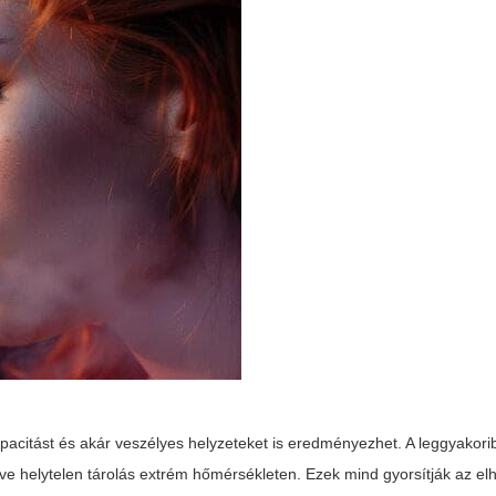
pacitást és akár veszélyes helyzeteket is eredményezhet. A leggyakor
letve helytelen tárolás extrém hőmérsékleten. Ezek mind gyorsítják az e