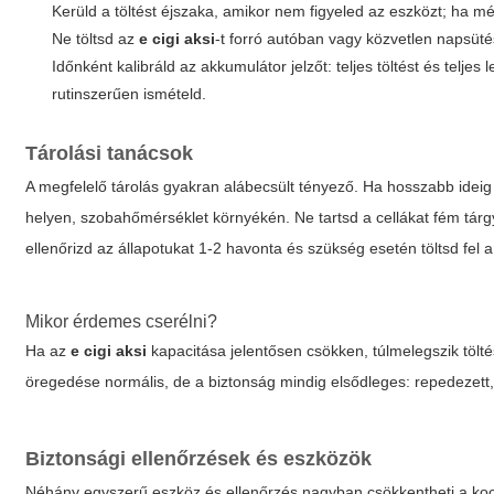
Kerüld a töltést éjszaka, amikor nem figyeled az eszközt; ha mé
Ne töltsd az
e cigi aksi
-t forró autóban vagy közvetlen napsüt
Időnként kalibráld az akkumulátor jelzőt: teljes töltést és tel
rutinszerűen ismételd.
Tárolási tanácsok
A megfelelő tárolás gyakran alábecsült tényező. Ha hosszabb ide
helyen, szobahőmérséklet környékén. Ne tartsd a cellákat fém tárg
ellenőrizd az állapotukat 1-2 havonta és szükség esetén töltsd fel a
Mikor érdemes cserélni?
Ha az
e cigi aksi
kapacitása jelentősen csökken, túlmelegszik töltés
öregedése normális, de a biztonság mindig elsődleges: repedezett, 
Biztonsági ellenőrzések és eszközök
Néhány egyszerű eszköz és ellenőrzés nagyban csökkentheti a kocká