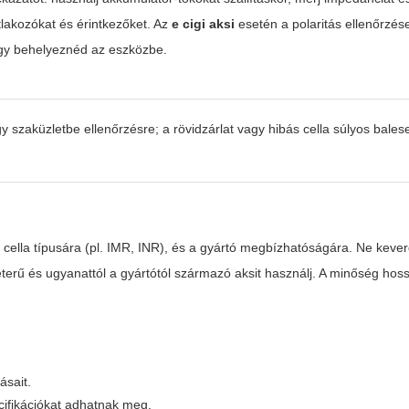
lakozókat és érintkezőket. Az
e cigi aksi
esetén a polaritás ellenőrzés
vagy behelyeznéd az eszközbe.
y szaküzletbe ellenőrzésre; a rövidzárlat vagy hibás cella súlyos bales
a cella típusára (pl. IMR, INR), és a gyártó megbízhatóságára. Ne keve
terű és ugyanattól a gyártótól származó aksit használj. A minőség hos
ásait.
cifikációkat adhatnak meg.