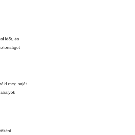
si időt, és
biztonságot
báld meg saját
zabályok
öltési