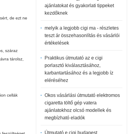
ajánlatokat és gyakorlati tippeket
kezdőknek
sért, de ezt ne
melyik a legjobb cigi ma - részletes
teszt ár összehasonlítás és vásárlói
értékelések
ös, száraz
Praktikus útmutató az e cigi
ávra tárolsz,
porlasztó kiválasztásához,
karbantartásához és a legjobb íz
eléréséhez
Okos vásárlási útmutató elektromos
ion cellák
cigaretta töltő gép vatera
ajánlatokhoz olcsó modellek és
megbízható eladók
Útmutató e cigi budapest
 feszültséget