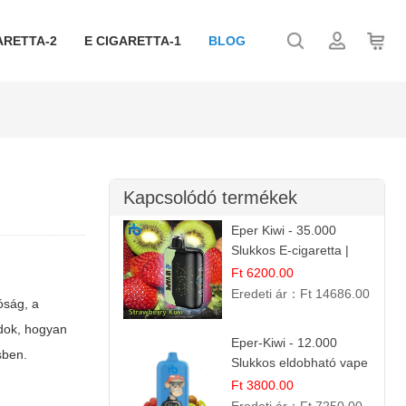
ARETTA-2
E CIGARETTA-1
BLOG
Kapcsolódó termékek
Eper Kiwi - 35.000
Slukkos E-cigaretta |
IBVape Bar Friss
Ft 6200.00
Gyümölcs Ízek
Eredeti ár：
Ft 14686.00
óság, a
adok, hogyan
Eper-Kiwi - 12.000
sben.
Slukkos eldobható vape
| Friss Gyümölcs
Ft 3800.00
Kombináció