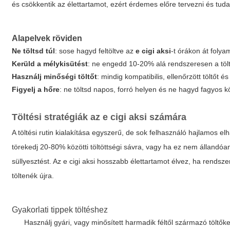
és csökkentik az élettartamot, ezért érdemes előre tervezni és tud
Alapelvek röviden
Ne töltsd túl
: sose hagyd feltöltve az
e cigi aksi
-t órákon át foly
Kerüld a mélykisütést
: ne engedd 10-20% alá rendszeresen a tölt
Használj minőségi töltőt
: mindig kompatibilis, ellenőrzött töltőt és
Figyelj a hőre
: ne töltsd napos, forró helyen és ne hagyd fagyos 
Töltési stratégiák az
e cigi aksi
számára
A töltési rutin kialakítása egyszerű, de sok felhasználó hajlamos el
törekedj 20-80% közötti töltöttségi sávra, vagy ha ez nem állandóa
süllyesztést. Az
e cigi aksi
hosszabb élettartamot élvez, ha rendszeres
töltenék újra.
Gyakorlati tippek töltéshez
Használj gyári, vagy minősített harmadik féltől származó töltő