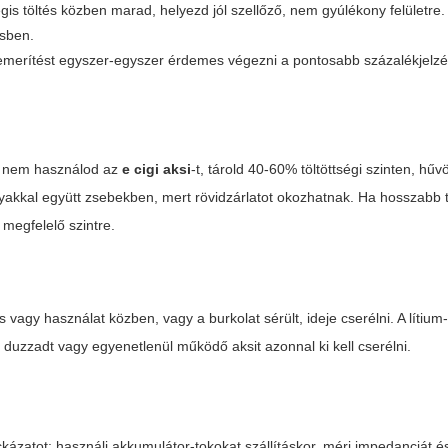
gis töltés közben marad, helyezd jól szellőző, nem gyúlékony felületre.
ésben.
jes lemerítést egyszer-egyszer érdemes végezni a pontosabb százalékjelzé
ig nem használod az
e cigi aksi
-t, tárold 40-60% töltöttségi szinten, hűv
yakkal együtt zsebekben, mert rövidzárlatot okozhatnak. Ha hosszabb t
 megfelelő szintre.
 vagy használat közben, vagy a burkolat sérült, ideje cserélni. A lítium-
duzzadt vagy egyenetlenül működő aksit azonnal ki kell cserélni.
zatot: használj akkumulátor-tokokat szállításkor, mérj impedanciát és