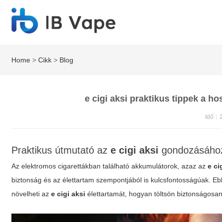
Home
>
Cikk
>
Blog
e cigi aksi praktikus tippek a ho
Idő：
Praktikus útmutató az
e cigi aksi
gondozásához 
Az elektromos cigarettákban található akkumulátorok, azaz az
e ci
biztonság és az élettartam szempontjából is kulcsfontosságúak. Eb
növelheti az
e cigi aksi
élettartamát, hogyan töltsön biztonságosan