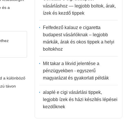
vásárláshoz — legjobb boltok, árak,
e és a
ízek és kezdő tippek
Felfedező kalauz e cigaretta
budapest vásárlóknak – legjobb
ethez
márkák, árak és okos tippek a helyi
boltokhoz
Mit takar a likvid jelentése a
pénzügyekben - egyszerű
magyarázat és gyakorlati példák
rd a különböző
szú távon
alaplé e cigi vásárlási tippek,
legjobb ízek és házi készítés lépései
kezdőknek