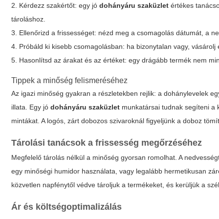
2. Kérdezz szakértőt: egy jó
dohányáru szaküzlet
értékes tanácso
tároláshoz.
3. Ellenőrizd a frissességet: nézd meg a csomagolás dátumát, a ne
4. Próbáld ki kisebb csomagolásban: ha bizonytalan vagy, vásárolj e
5. Hasonlítsd az árakat és az értéket: egy drágább termék nem mind
Tippek a minőség felismeréséhez
Az igazi minőség gyakran a részletekben rejlik: a dohánylevelek e
illata. Egy jó
dohányáru szaküzlet
munkatársai tudnak segíteni a 
mintákat. A logós, zárt dobozos szivaroknál figyeljünk a doboz tömí
Tárolási tanácsok a frissesség megőrzéséhez
Megfelelő tárolás nélkül a minőség gyorsan romolhat. A nedvességt
egy minőségi humidor használata, vagy legalább hermetikusan zá
közvetlen napfénytől védve tároljuk a termékeket, és kerüljük a s
Ár és költségoptimalizálás