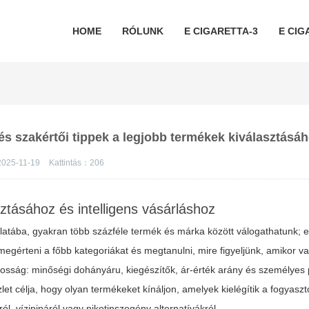
HOME
RÓLUNK
E CIGARETTA-3
E CIG
és szakértői tippek a legjobb termékek kiválasztásá
2025-11-19
Kattintás：
206
ztásához és intelligens vásárláshoz
latába, gyakran több százféle termék és márka között válogathatunk; 
 megérteni a főbb kategoriákat és megtanulni, mire figyeljünk, amikor v
atosság: minőségi dohányáru, kiegészítők, ár-érték arány és személyes 
let
célja, hogy olyan termékeket kínáljon, amelyek kielégítik a fogyaszt
l, vízipipáról vagy nikotinszegény alternatívákról.