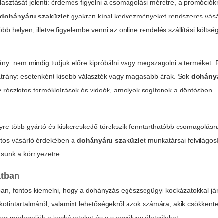
sztását jelenti: érdemes figyelni a csomagolási méretre, a promóciók
ó
dohányáru szaküzlet
gyakran kínál kedvezményeket rendszeres vásár
b helyen, illetve figyelembe venni az online rendelés szállítási költség
ny: nem mindig tudjuk előre kipróbálni vagy megszagolni a terméket. Fi
hátrány: esetenként kisebb választék vagy magasabb árak. Sok
dohányá
y részletes termékleírások és videók, amelyek segítenek a döntésben.
yre több gyártó és kiskereskedő törekszik fenntarthatóbb csomagolásra
datos vásárló érdekében a
dohányáru szaküzlet
munkatársai felvilágosí
ásunk a környezetre.
atban
ban, fontos kiemelni, hogy a dohányzás egészségügyi kockázatokkal jár.
kotintartalmáról, valamint lehetőségekről azok számára, akik csökkent
or mérlegeljük a kockázatokat és a személyes életcélokat.