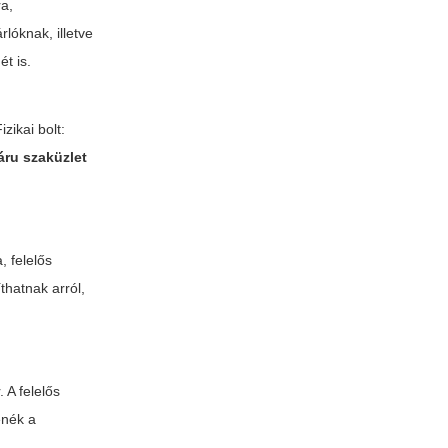
ra,
lóknak, illetve
ét is.
zikai bolt:
ru szaküzlet
, felelős
thatnak arról,
 A felelős
enék a