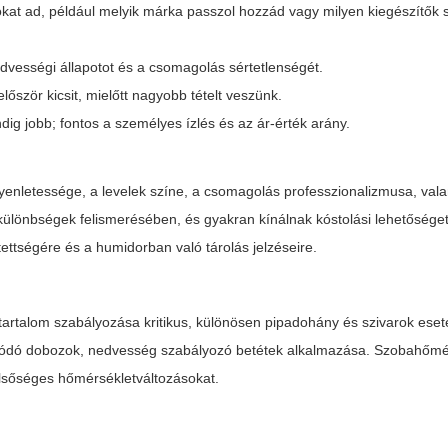
kat ad, például melyik márka passzol hozzád vagy milyen kiegészítők
dvességi állapotot és a csomagolás sértetlenségét.
lőször kicsit, mielőtt nagyobb tételt veszünk.
ig jobb; fontos a személyes ízlés és az ár-érték arány.
gyenletessége, a levelek színe, a csomagolás professzionalizmusa, val
különbségek felismerésében, és gyakran kínálnak kóstolási lehetősége
tettségére és a humidorban való tárolás jelzéseire.
artalom szabályozása kritikus, különösen pipadohány és szivarok eseté
ródó dobozok, nedvesség szabályozó betétek alkalmazása. Szobahőmé
zélsőséges hőmérsékletváltozásokat.