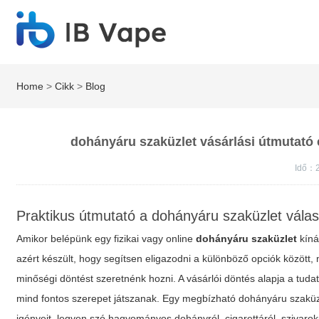
Home
>
Cikk
>
Blog
dohányáru szaküzlet vásárlási útmutató 
Idő：
Praktikus útmutató a dohányáru szaküzlet válas
Amikor belépünk egy fizikai vagy online
dohányáru szaküzlet
kíná
azért készült, hogy segítsen eligazodni a különböző opciók között,
minőségi döntést szeretnénk hozni. A vásárlói döntés alapja a tud
mind fontos szerepet játszanak. Egy megbízható
dohányáru szaküz
igényeit, legyen szó hagyományos dohányról, cigarettáról, szivarokró