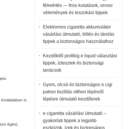
félreértés — friss kutatások, orvosi
vélemények és leszokási tippek
Elektromos cigaretta akkumulátor
vásárlási útmutató, töltés és tárolás
tippek a biztonságos használathoz
Kezdőktől profikig e liquid választási
tippek, íztesztek és biztonsági
tanácsok
gési
Gyors, olcsó és biztonságos e cigi
patron tisztítás otthon lépésről
lépésre útmutató kezdőknek
t
kínálatában is
e cigaretta vásárlási útmutató –
gyakorlati tippek a legjobb
sszú égés).
eszközök, ízek és biztonságos