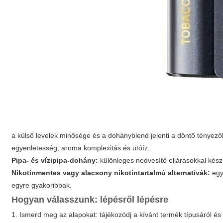
a külső levelek minősége és a dohányblend jelenti a döntő tényező
egyenletesség, aroma komplexitás és utóíz.
Pipa- és vízipipa-dohány:
különleges nedvesítő eljárásokkal készí
Nikotinmentes vagy alacsony nikotintartalmú alternatívák:
egy
egyre gyakoribbak.
Hogyan válasszunk: lépésről lépésre
1. Ismerd meg az alapokat: tájékozódj a kívánt termék típusáról és