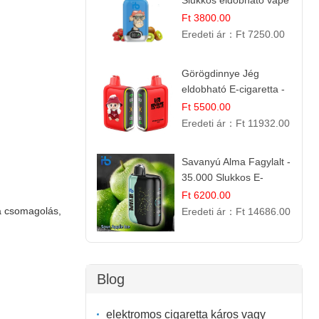
Slukkos eldobható vape
| Friss Gyümölcs
Ft 3800.00
Kombináció
Eredeti ár：
Ft 7250.00
Görögdinnye Jég
eldobható E-cigaretta -
25.000 Slukk | Frissítő
Ft 5500.00
Nyári Íz
Eredeti ár：
Ft 11932.00
Savanyú Alma Fagylalt -
35.000 Slukkos E-
cigaretta | IBVape Bar
Ft 6200.00
 csomagolás,
Eredeti ár：
Ft 14686.00
Blog
elektromos cigaretta káros vagy