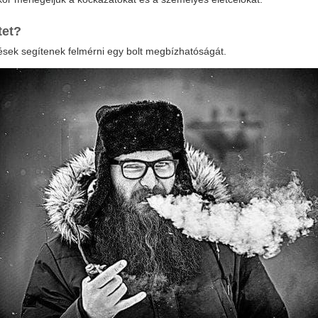
tet?
zések segítenek felmérni egy bolt megbízhatóságát.