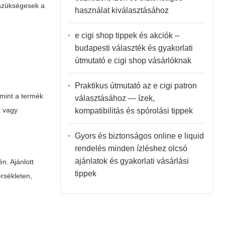
 szükségesek a
használat kiválasztásához
e cigi shop tippek és akciók –
budapesti választék és gyakorlati
útmutató e cigi shop vásárlóknak
Praktikus útmutató az e cigi patron
amint a termék
választásához — ízek,
t vagy
kompatibilitás és spórolási tippek
Gyors és biztonságos online e liquid
rendelés minden ízléshez olcsó
ajánlatok és gyakorlati vásárlási
n. Ajánlott
tippek
rsékleten,