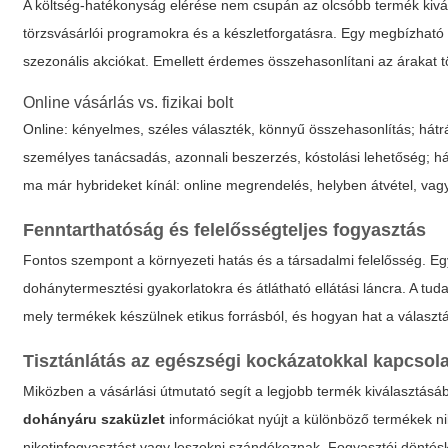
A költség-hatékonyság elérése nem csupán az olcsóbb termék kivála
törzsvásárlói programokra és a készletforgatásra. Egy megbízhat
szezonális akciókat. Emellett érdemes összehasonlítani az árakat töb
Online vásárlás vs. fizikai bolt
Online: kényelmes, széles választék, könnyű összehasonlítás; hátrá
személyes tanácsadás, azonnali beszerzés, kóstolási lehetőség; 
ma már hybrideket kínál: online megrendelés, helyben átvétel, vag
Fenntarthatóság és felelősségteljes fogyasztás
Fontos szempont a környezeti hatás és a társadalmi felelősség. Eg
dohánytermesztési gyakorlatokra és átlátható ellátási láncra. A tu
mely termékek készülnek etikus forrásból, és hogyan hat a választ
Tisztánlátás az egészségi kockázatokkal kapcsol
Miközben a vásárlási útmutató segít a legjobb termék kiválasztásá
dohányáru szaküzlet
információkat nyújt a különböző termékek ni
nikotinfogyasztást vagy leszokni szándékoznak. Fogyasztói döntésk