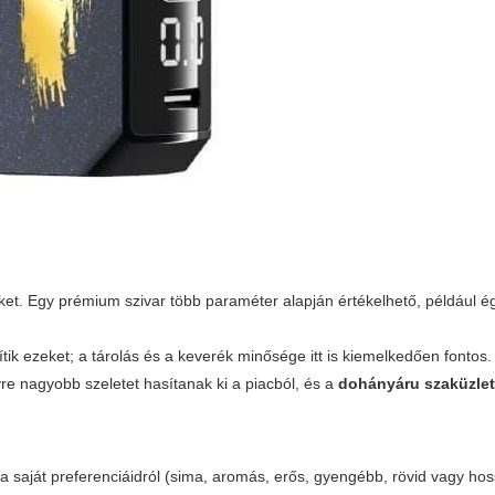
ket. Egy prémium szivar több paraméter alapján értékelhető, például é
tik ezeket; a tárolás és a keverék minősége itt is kiemelkedően fontos.
re nagyobb szeletet hasítanak ki a piacból, és a
dohányáru szaküzle
 a saját preferenciáidról (sima, aromás, erős, gyengébb, rövid vagy ho