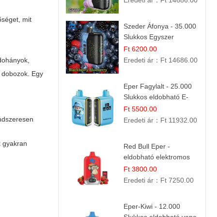
Eredeti ár：
Ft 14686.00
őséget, mit
Szeder Áfonya - 35.000
Slukkos Egyszer
Használatos E-cigaretta
Ft 6200.00
| Prémium Ízélmény
-dohányok,
Eredeti ár：
Ft 14686.00
ő dobozok. Egy
Eper Fagylalt - 25.000
Slukkos eldobható E-
cigaretta | Édes
Ft 5500.00
Desszert Íz
ndszeresen
Eredeti ár：
Ft 11932.00
k gyakran
Red Bull Eper -
eldobható elektromos
cigi | Energizáló
Ft 3800.00
Gyümölcs Íz
Eredeti ár：
Ft 7250.00
Eper-Kiwi - 12.000