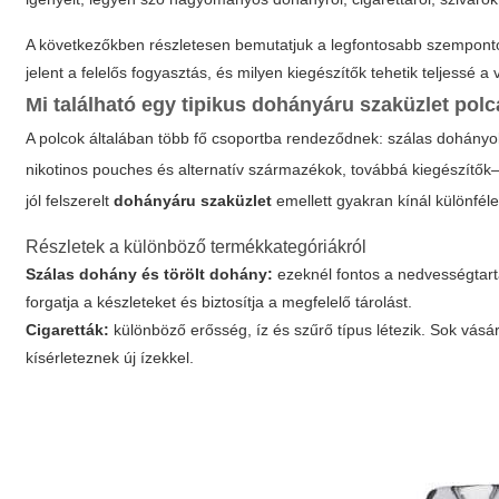
A következőkben részletesen bemutatjuk a legfontosabb szempontokat
jelent a felelős fogyasztás, és milyen kiegészítők tehetik teljessé a
Mi található egy tipikus dohányáru szaküzlet polc
A polcok általában több fő csoportba rendeződnek: szálas dohányok
nikotinos pouches és alternatív származékok, továbbá kiegészítők—
jól felszerelt
dohányáru szaküzlet
emellett gyakran kínál különféle
Részletek a különböző termékkategóriákról
Szálas dohány és törölt dohány:
ezeknél fontos a nedvességtart
forgatja a készleteket és biztosítja a megfelelő tárolást.
Cigaretták:
különböző erősség, íz és szűrő típus létezik. Sok vá
kísérleteznek új ízekkel.