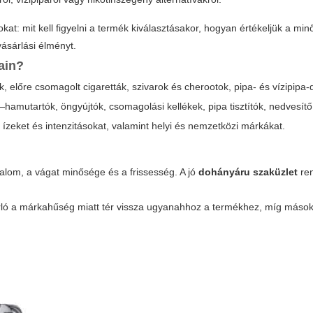
: mit kell figyelni a termék kiválasztásakor, hogyan értékeljük a min
 vásárlási élményt.
ain?
, előre csomagolt cigaretták, szivarok és cherootok, pipa- és vízipipa
hamutartók, öngyújtók, csomagolási kellékek, pipa tisztítók, nedvesít
 ízeket és intenzitásokat, valamint helyi és nemzetközi márkákat.
alom, a vágat minősége és a frissesség. A jó
dohányáru szaküzlet
re
sárló a márkahűség miatt tér vissza ugyanahhoz a termékhez, míg máso