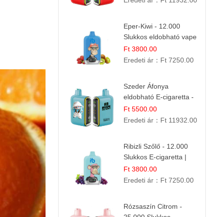
Eredeti ár：
Ft 11932.00
Eper-Kiwi - 12.000
Slukkos eldobható vape
| Friss Gyümölcs
Ft 3800.00
Kombináció
Eredeti ár：
Ft 7250.00
Szeder Áfonya
eldobható E-cigaretta -
25.000 Slukk | Prémium
Ft 5500.00
Gyümölcs Íz
Eredeti ár：
Ft 11932.00
Ribizli Szőlő - 12.000
Slukkos E-cigaretta |
Kifinomult Gyümölcs Íz
Ft 3800.00
Eredeti ár：
Ft 7250.00
Rózsaszín Citrom -