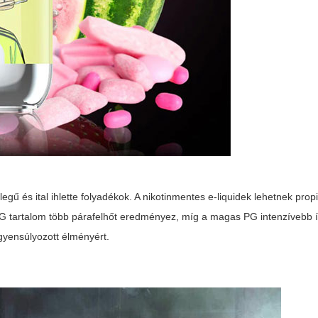
egű és ital ihlette folyadékok. A nikotinmentes e-liquidek lehetnek propi
G tartalom több párafelhőt eredményez, míg a magas PG intenzívebb í
gyensúlyozott élményért.