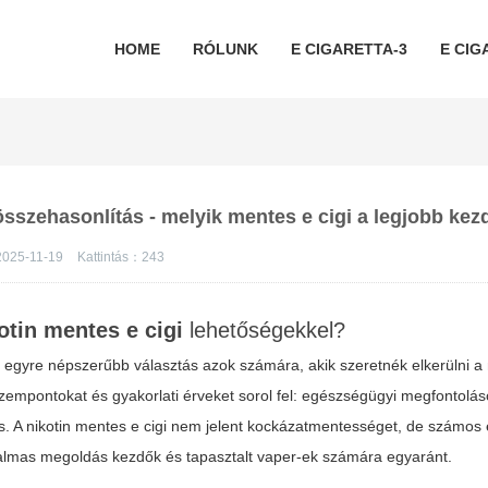
HOME
RÓLUNK
E CIGARETTA-3
E CIG
 összehasonlítás - melyik mentes e cigi a legjobb ke
2025-11-19
Kattintás：
243
otin mentes e cigi
lehetőségekkel?
i
egyre népszerűbb választás azok számára, akik szeretnék elkerülni a 
szempontokat és gyakorlati érveket sorol fel: egészségügyi megfontolás
s. A
nikotin mentes e cigi
nem jelent kockázatmentességet, de számos
galmas megoldás kezdők és tapasztalt vaper-ek számára egyaránt.