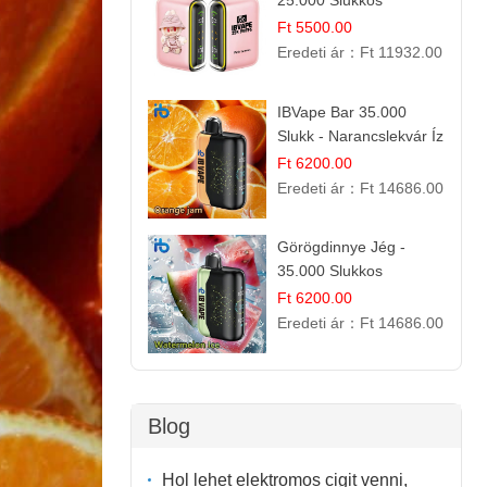
25.000 Slukkos
eldobható e-Cigaretta |
Ft 5500.00
IBvape Bar
Eredeti ár：
Ft 11932.00
IBVape Bar 35.000
Slukk - Narancslekvár Íz
| Prémium E-cigaretta
Ft 6200.00
Eredeti ár：
Ft 14686.00
Görögdinnye Jég -
35.000 Slukkos
eldobható vape |
Ft 6200.00
IBVape Bar Frissítő
Eredeti ár：
Ft 14686.00
Nyári Íz
Blog
Hol lehet elektromos cigit venni,