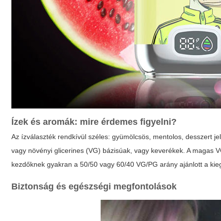
Ízek és aromák: mire érdemes figyelni?
Az ízválaszték rendkívül széles: gyümölcsös, mentolos, desszert jell
vagy növényi glicerines (VG) bázisúak, vagy keverékek. A magas V
kezdőknek gyakran a 50/50 vagy 60/40 VG/PG arány ajánlott a kie
Biztonság és egészségi megfontolások