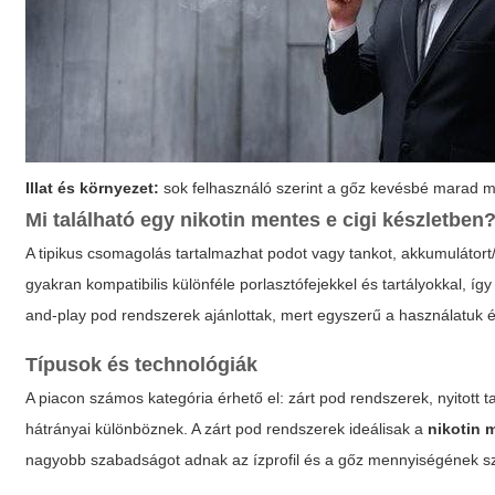
Illat és környezet:
sok felhasználó szerint a gőz kevésbé marad m
Mi található egy
nikotin mentes e cigi
készletben
A tipikus csomagolás tartalmazhat podot vagy tankot, akkumulátort/m
gyakran kompatibilis különféle porlasztófejekkel és tartályokkal, í
and-play pod rendszerek ajánlottak, mert egyszerű a használatuk 
Típusok és technológiák
A piacon számos kategória érhető el: zárt pod rendszerek, nyitott 
hátrányai különböznek. A zárt pod rendszerek ideálisak a
nikotin 
nagyobb szabadságot adnak az ízprofil és a gőz mennyiségének 