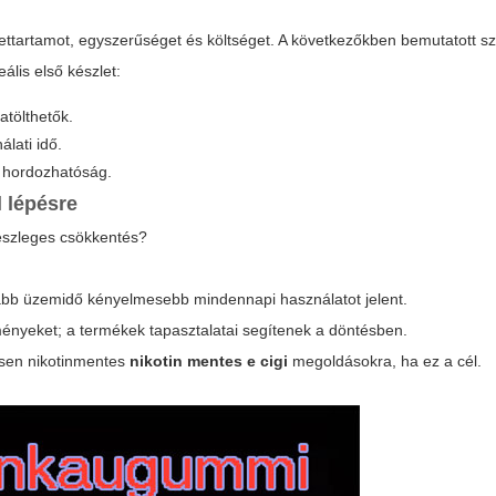
élettartamot, egyszerűséget és költséget. A következőkben bemutatott 
eális első készlet:
atölthetők.
lati idő.
 hordozhatóság.
 lépésre
részleges csökkentés?
sszabb üzemidő kényelmesebb mindennapi használatot jelent.
ményeket; a termékek tapasztalatai segítenek a döntésben.
ljesen nikotinmentes
nikotin mentes e cigi
megoldásokra, ha ez a cél.