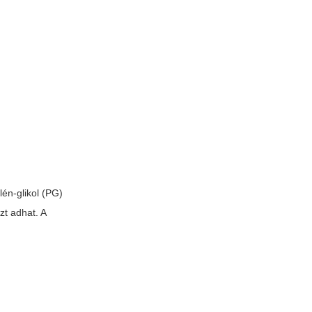
lén-glikol (PG)
zt adhat. A