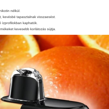
ikotin nélkül.
t, kevésbé tapasztalnak visszaesést.
 ízprofilokban kaphatók.
mékeket kevesebb korlátozás sújtja.