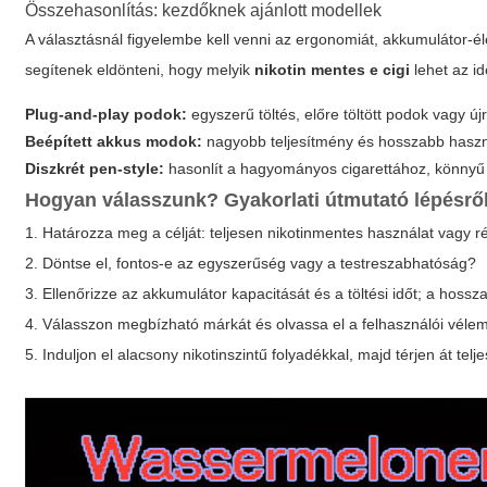
Összehasonlítás: kezdőknek ajánlott modellek
A választásnál figyelembe kell venni az ergonomiát, akkumulátor-
segítenek eldönteni, hogy melyik
nikotin mentes e cigi
lehet az id
Plug-and-play podok:
egyszerű töltés, előre töltött podok vagy újr
Beépített akkus modok:
nagyobb teljesítmény és hosszabb haszná
Diszkrét pen-style:
hasonlít a hagyományos cigarettához, könnyű
Hogyan válasszunk? Gyakorlati útmutató lépésről
1. Határozza meg a célját: teljesen nikotinmentes használat vagy 
2. Döntse el, fontos-e az egyszerűség vagy a testreszabhatóság?
3. Ellenőrizze az akkumulátor kapacitását és a töltési időt; a ho
4. Válasszon megbízható márkát és olvassa el a felhasználói véle
5. Induljon el alacsony nikotinszintű folyadékkal, majd térjen át te