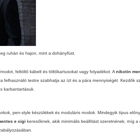
eg ruhán és hajon, mint a dohányfüst.
?
odot, feltöltő kábelt és töltőkartusokat vagy folyadékot. A
nikotin men
gy a felhasználó testre szabhatja az ízt és a pára mennyiségét. Kezdők 
és karbantartásuk.
tankok, pen-style készülékek és moduláris modok. Mindegyik típus előny
mentes e cigi
keresőknek, akik minimális beállítást szeretnének, míg a 
szabályozásában.