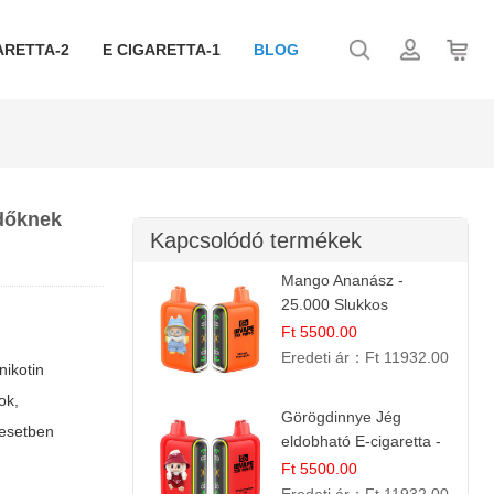
ARETTA-2
E CIGARETTA-1
BLOG
zdőknek
Kapcsolódó termékek
Mango Ananász -
25.000 Slukkos
eldobható E-cigaretta |
Ft 5500.00
Trópusi Ízélmény
Eredeti ár：
Ft 11932.00
nikotin
ok,
Görögdinnye Jég
 esetben
eldobható E-cigaretta -
25.000 Slukk | Frissítő
Ft 5500.00
Nyári Íz