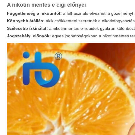
A
nikotin mentes e cigi
előnyei
Függetlenség a nikotintól:
a felhasználó élvezheti a gőzélményt n
Könnyebb átállás:
akik csökkenteni szeretnék a nikotinfogyasztás
Szélesebb ízkínálat:
a nikotinmentes e-liquidek gyakran különböző
Jogszabályi előnyök:
egyes joghatóságokban a nikotinmentes ter