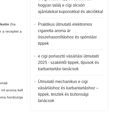
hogyan találj e cigi olcsón
ajánlatokat kuponokkal és akciókkal
Praktikus útmutató elektromos
ikotin
(ha
cigaretta aroma ár
r a receptet a
összehasonlításhoz és spórolási
tippek
e cigi porlasztó vásárlási útmutató
2025 - szakértői tippek, típusok és
karbantartási tanácsok
Útmutató mechanikus e cigi
romák
vásárláshoz és karbantartáshoz –
 ml aroma kell
tippek, tesztek és biztonsági
aroma hordozója
tanácsok