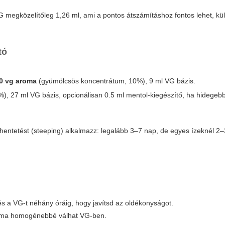
 megközelítőleg 1,26 ml, ami a pontos átszámításhoz fontos lehet, k
tó
0 vg aroma
(gyümölcsös koncentrátum, 10%), 9 ml VG bázis.
), 27 ml VG bázis, opcionálisan 0.5 ml mentol-kiegészítő, ha hidegeb
ihentetést (steeping) alkalmazz: legalább 3–7 nap, de egyes ízeknél 2–
s a VG-t néhány óráig, hogy javítsd az oldékonyságot.
roma homogénebbé válhat VG-ben.