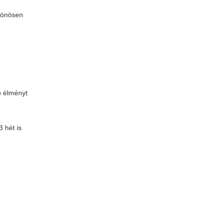
ülönösen
b élményt
3 hét is