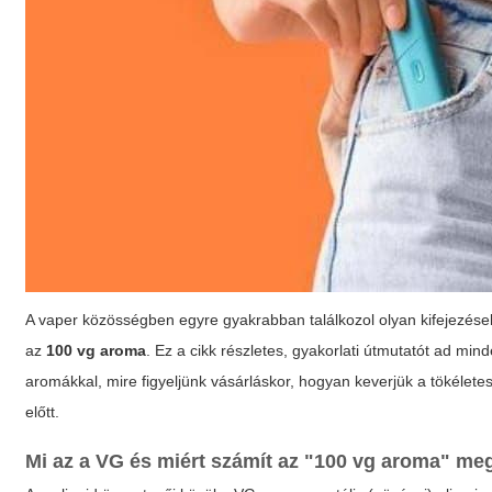
A vaper közösségben egyre gyakrabban találkozol olyan kifejezések
az
100 vg aroma
. Ez a cikk részletes, gyakorlati útmutatót ad mi
aromákkal, mire figyeljünk vásárláskor, hogyan keverjük a tökéletes
előtt.
Mi az a VG és miért számít az "100 vg aroma" me