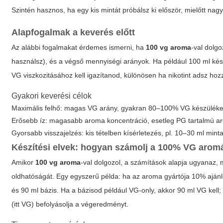
Szintén hasznos, ha egy kis mintát próbálsz ki először, mielőtt na
Alapfogalmak a keverés előtt
Az alábbi fogalmakat érdemes ismerni, ha
100 vg aroma
-val dolgo
használsz), és a végső
mennyiségi
arányok. Ha például 100 ml kész
VG viszkozitásához kell igazítanod, különösen ha nikotint adsz hoz
Gyakori keverési célok
Maximális felhő: magas VG arány, gyakran 80–100% VG készülék
Erősebb íz: magasabb aroma koncentráció, esetleg PG tartalmú a
Gyorsabb visszajelzés: kis tételben kísérletezés, pl. 10–30 ml mint
Készítési elvek: hogyan számolj a 100% VG arom
Amikor
100 vg aroma
-val dolgozol, a számítások alapja ugyanaz, 
oldhatóságát. Egy egyszerű példa: ha az aroma gyártója 10% ajánlo
és 90 ml bázis. Ha a bázisod például VG-only, akkor 90 ml VG kell;
(itt VG) befolyásolja a végeredményt.