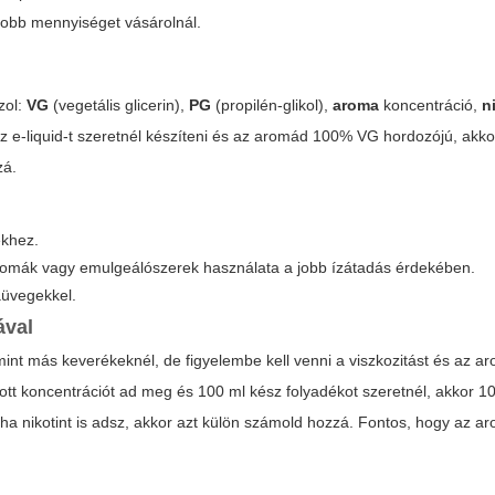
gyobb mennyiséget vásárolnál.
zol:
VG
(vegetális glicerin),
PG
(propilén-glikol),
aroma
koncentráció,
n
 e-liquid-t szeretnél készíteni és az aromád 100% VG hordozójú, akko
zá.
ekhez.
romák vagy emulgeálószerek használata a jobb ízátadás érdekében.
aüvegekkel.
ával
mint más keverékeknél, de figyelembe kell venni a viszkozitást és az a
tt koncentrációt ad meg és 100 ml kész folyadékot szeretnél, akkor 10
 ha nikotint is adsz, akkor azt külön számold hozzá. Fontos, hogy az 