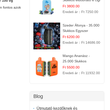
Slukkos eldobható e cigi
Az
100 vg
| Frissítő Bogyós Íz
Ft 3800.00
en fontos azok
Eredeti ár：
Ft 7250.00
Szeder Áfonya - 35.000
Slukkos Egyszer
Használatos E-cigaretta
Ft 6200.00
| Prémium Ízélmény
Eredeti ár：
Ft 14686.00
Mango Ananász -
25.000 Slukkos
eldobható E-cigaretta |
Ft 5500.00
Trópusi Ízélmény
Eredeti ár：
Ft 11932.00
Blog
Útmutató kezdőknek és