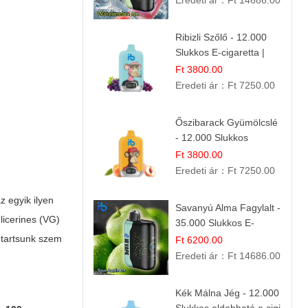
Eredeti ár：
Ft 14686.00
Nyári Íz
Ribizli Szőlő - 12.000
Slukkos E-cigaretta |
Kifinomult Gyümölcs Íz
Ft 3800.00
Eredeti ár：
Ft 7250.00
Őszibarack Gyümölcslé
- 12.000 Slukkos
eldobható e-Cigaretta |
Ft 3800.00
Friss Gyümölcs Íz
Eredeti ár：
Ft 7250.00
z egyik ilyen
Savanyú Alma Fagylalt -
licerines (VG)
35.000 Slukkos E-
cigaretta | IBVape Bar
t tartsunk szem
Ft 6200.00
Eredeti ár：
Ft 14686.00
Kék Málna Jég - 12.000