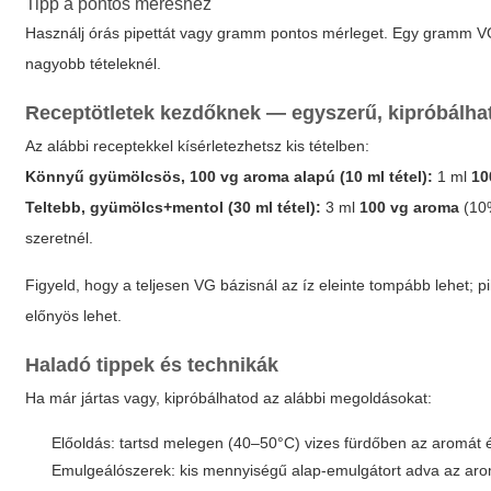
Tipp a pontos méréshez
Használj órás pipettát vagy gramm pontos mérleget. Egy gramm VG
nagyobb tételeknél.
Receptötletek kezdőknek — egyszerű, kipróbálha
Az alábbi receptekkel kísérletezhetsz kis tételben:
Könnyű gyümölcsös, 100 vg aroma alapú (10 ml tétel):
1 ml
10
Teltebb, gyümölcs+mentol (30 ml tétel):
3 ml
100 vg aroma
(10%
szeretnél.
Figyeld, hogy a teljesen VG bázisnál az íz eleinte tompább lehet; p
előnyös lehet.
Haladó tippek és technikák
Ha már jártas vagy, kipróbálhatod az alábbi megoldásokat:
Előoldás: tartsd melegen (40–50°C) vizes fürdőben az aromát é
Emulgeálószerek: kis mennyiségű alap-emulgátort adva az a