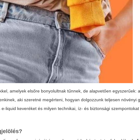
kel, amelyek elsőre bonyolultnak tűnnek, de alapvetően egyszerűek: a
ndenkinek, aki szeretné megérteni, hogyan dolgozzunk teljesen növényi g
 e-liquid keveréket és milyen technikai, íz- és biztonsági szempontoka
gjelölés?