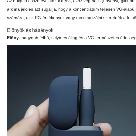
Az e-liquid összetevői közül a VG, azaz vegetális (növényi) glicer
aroma
jelölés azt sugallja, hogy a koncentrátum teljesen VG-alapú
számára, akik PG-érzékenyek vagy maximalizálni szeretnék a felhő
Előnyök és hátrányok
Előny:
nagyobb felhő, selymes állag és a VG természetes édessé