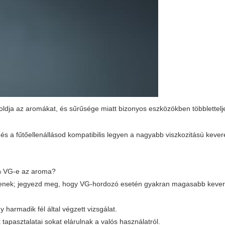
oldja az aromákat, és sűrűsége miatt bizonyos eszközökben többlettel
és a fűtőellenállásod kompatibilis legyen a nagyabb viszkozitású kever
0% VG-e az aroma?
segítenek; jegyezd meg, hogy VG-hordozó esetén gyakran magasabb kever
 harmadik fél által végzett vizsgálat.
tapasztalatai sokat elárulnak a valós használatról.