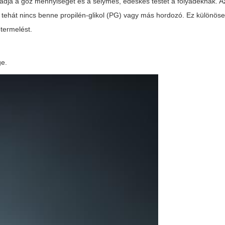
in adja a gőz mennyiségét és a selymes, édeskés testet a folyadéknak. 
, tehát nincs benne propilén-glikol (PG) vagy más hordozó. Ez különös
termelést.
ge.