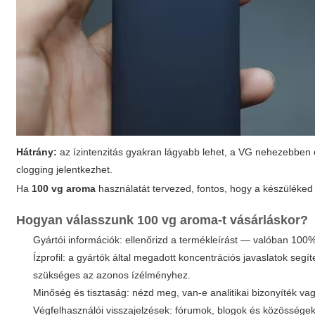
Hátrány:
az ízintenzitás gyakran lágyabb lehet, a VG nehezebben 
clogging jelentkezhet.
Ha
100 vg aroma
használatát tervezed, fontos, hogy a készüléked 
Hogyan válasszunk
100 vg aroma
-t vásárláskor?
Gyártói információk: ellenőrizd a termékleírást — valóban 10
Ízprofil: a gyártók által megadott koncentrációs javaslatok 
szükséges az azonos ízélményhez.
Minőség és tisztaság: nézd meg, van-e analitikai bizonyíték vagy
Végfelhasználói visszajelzések: fórumok, blogok és közösségek 