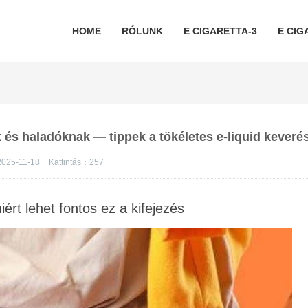
HOME
RÓLUNK
E CIGARETTA-3
E CIG
 és haladóknak — tippek a tökéletes e-liquid keveré
2025-11-18
Kattintás：
257
rt lehet fontos ez a kifejezés