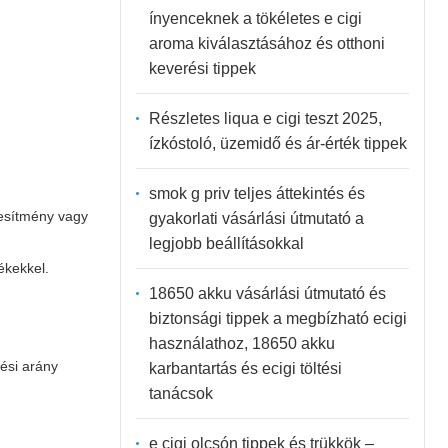
ínyenceknek a tökéletes e cigi
aroma kiválasztásához és otthoni
keverési tippek
Részletes liqua e cigi teszt 2025,
ízkóstoló, üzemidő és ár-érték tippek
smok g priv teljes áttekintés és
jesítmény vagy
gyakorlati vásárlási útmutató a
legjobb beállításokkal
ékekkel.
18650 akku vásárlási útmutató és
biztonsági tippek a megbízható ecigi
használathoz, 18650 akku
ési arány
karbantartás és ecigi töltési
tanácsok
e cigi olcsón tippek és trükkök –