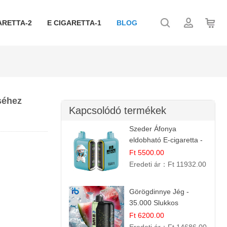
ARETTA-2
E CIGARETTA-1
BLOG
séhez
Kapcsolódó termékek
Szeder Áfonya
eldobható E-cigaretta -
25.000 Slukk | Prémium
Ft 5500.00
Gyümölcs Íz
Eredeti ár：
Ft 11932.00
Görögdinnye Jég -
35.000 Slukkos
eldobható vape |
Ft 6200.00
IBVape Bar Frissítő