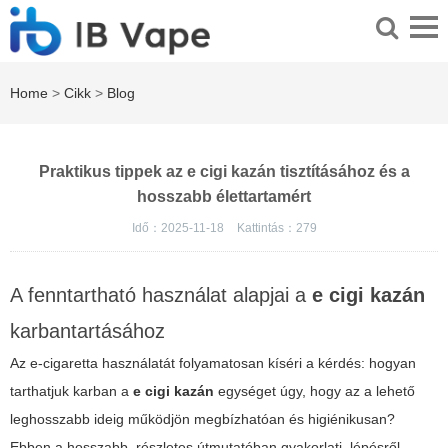
Home
>
Cikk
>
Blog
Praktikus tippek az e cigi kazán tisztításához és a
hosszabb élettartamért
Idő：2025-11-18
Kattintás：
279
A fenntartható használat alapjai a
e cigi kazán
karbantartásához
Az e-cigaretta használatát folyamatosan kíséri a kérdés: hogyan
tarthatjuk karban a
e cigi kazán
egységet úgy, hogy az a lehető
leghosszabb ideig működjön megbízhatóan és higiénikusan?
Ebben a hosszabb, részletes útmutatóban gyakorlati, lépésről-