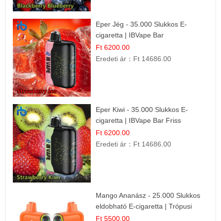
Eper Jég - 35.000 Slukkos E-
cigaretta | IBVape Bar
Ft 6200.00
Eredeti ár：
Ft 14686.00
Eper Kiwi - 35.000 Slukkos E-
cigaretta | IBVape Bar Friss
Gyümölcs Ízek
Ft 6200.00
Eredeti ár：
Ft 14686.00
Mango Ananász - 25.000 Slukkos
eldobható E-cigaretta | Trópusi
Ízélmény
Ft 5500.00