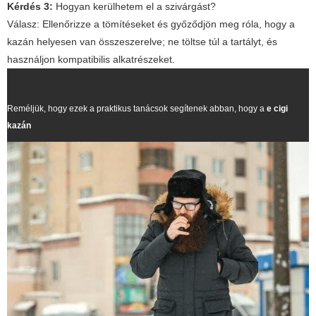
Kérdés 3:
Hogyan kerülhetem el a szivárgást?
Válasz:
Ellenőrizze a tömítéseket és győződjön meg róla, hogy a
kazán helyesen van összeszerelve; ne töltse túl a tartályt, és
használjon kompatibilis alkatrészeket.
Reméljük, hogy ezek a praktikus tanácsok segítenek abban, hogy a
e cigi
kazán