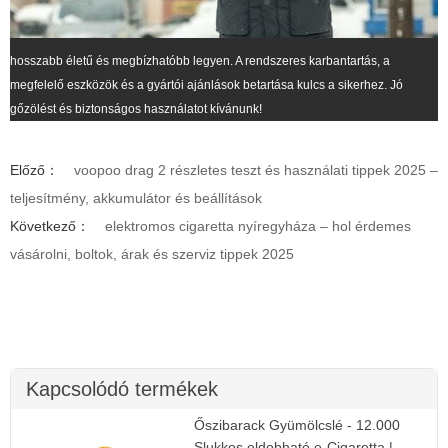
hosszabb életű és megbízhatóbb legyen. A rendszeres karbantartás, a
megfelelő eszközök és a gyártói ajánlások betartása kulcs a sikerhez. Jó
gőzölést és biztonságos használatot kívánunk!
Előző：
voopoo drag 2 részletes teszt és használati tippek 2025 –
teljesítmény, akkumulátor és beállítások
Következő：
elektromos cigaretta nyíregyháza – hol érdemes
vásárolni, boltok, árak és szerviz tippek 2025
Kapcsolódó termékek
Őszibarack Gyümölcslé - 12.000
Slukkos eldobható e-Cigaretta |