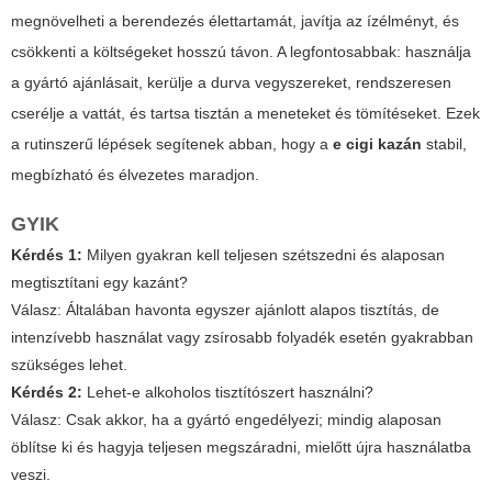
megnövelheti a berendezés élettartamát, javítja az ízélményt, és
csökkenti a költségeket hosszú távon. A legfontosabbak: használja
a gyártó ajánlásait, kerülje a durva vegyszereket, rendszeresen
cserélje a vattát, és tartsa tisztán a meneteket és tömítéseket. Ezek
a rutinszerű lépések segítenek abban, hogy a
e cigi kazán
stabil,
megbízható és élvezetes maradjon.
GYIK
Kérdés 1:
Milyen gyakran kell teljesen szétszedni és alaposan
megtisztítani egy kazánt?
Válasz:
Általában havonta egyszer ajánlott alapos tisztítás, de
intenzívebb használat vagy zsírosabb folyadék esetén gyakrabban
szükséges lehet.
Kérdés 2:
Lehet-e alkoholos tisztítószert használni?
Válasz:
Csak akkor, ha a gyártó engedélyezi; mindig alaposan
öblítse ki és hagyja teljesen megszáradni, mielőtt újra használatba
veszi.