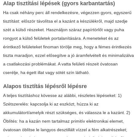
Alap tisztítási lépések (gyors karbantartás)
Ha csak néhány perc áll rendelkezésre, végezzen gyors, egyszerű
tisztítást: először távolítsa el a kazánt a készülékről, majd szedje
szét a külső részeket. Használjon száraz papírtörlőt vagy puha
rongyot a külső felületek portalanítására. A meneteket és az
érintkező felületeket finoman törölje meg, hogy a fémes érintkezés
tiszta maradjon, ezzel elősegítve a jó áramfelvételt és minimalizálva
a csatlakozási problémákat. A vatta felületi részeit óvatosan
cserélje, ha égett illat vagy sötét szín látható.
Alapos tisztítás lépésről lépésre
A teljes tisztításhoz kövesse az alábbi, részletes lépéseket: 1)
Szétszerelés: kapcsolja ki az eszközt, húzza ki az
akkumulátort/amelyik részt szükséges, és válassza le a kazánt. 2)
Öblítés: ha a kazán nem tartalmaz primitív elektronikai elemet,
óvatosan öblítse le langyos desztillált vízzel a fém alkatrészeket;