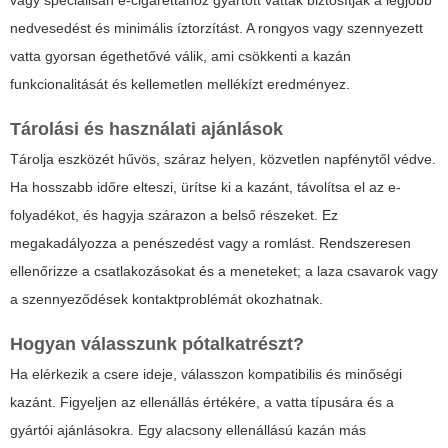
nedvesedést és minimális íztorzítást. A rongyos vagy szennyezett
vatta gyorsan égethetővé válik, ami csökkenti a kazán
funkcionalitását és kellemetlen mellékízt eredményez.
Tárolási és használati ajánlások
Tárolja eszközét hűvös, száraz helyen, közvetlen napfénytől védve.
Ha hosszabb időre elteszi, ürítse ki a kazánt, távolítsa el az e-
folyadékot, és hagyja szárazon a belső részeket. Ez
megakadályozza a penészedést vagy a romlást. Rendszeresen
ellenőrizze a csatlakozásokat és a meneteket; a laza csavarok vagy
a szennyeződések kontaktproblémát okozhatnak.
Hogyan válasszunk pótalkatrészt?
Ha elérkezik a csere ideje, válasszon kompatibilis és minőségi
kazánt. Figyeljen az ellenállás értékére, a vatta típusára és a
gyártói ajánlásokra. Egy alacsony ellenállású kazán más