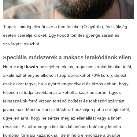
Tippek: mindig ellenőrizze a tömítéseket (O-gyűrűk), és szükség
esetén cserélje ki őket. Egy kopott tömítés gyenge zárást és
szivárgást okozhat.
Speciális módszerek a makacs lerakódások ellen
Ha a
e cigi kazán
belsejében olajos, ragacsos lerakódásokat talál,
alkalmazhat enyhe alkoholt (izopropil-alkohol 70% körül), de ezt
csak akkor tegye, ha a gyártó engedélyezi és biztos abban, hogy
teljesen el tudja távolítani az alkoholt a szárítás során. Egyes
felhasználók forró vízben történő öblítést és többszöri szárítást
javasolnak. Mechanikai tisztításhoz használjon puha sörtéjű kefét;
ügyeljen arra, hogy ne sértse meg az ellenállást vagy a finom
részeket. Az ultrahangos tisztítás különösen hatékony lehet a
komplex formájú kazánoknál, de mindig ellenőrizze a gyártói