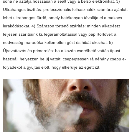
soha ne áztatja hosszasan a sealt vagy a belső elektronikát. 3)
Ultrahangos tisztítás: professzionális felhasználók számára ajánlott
lehet ultrahangos fürdő, amely hatékonyan távolítja el a makacs
lerakódásokat. 4) Szárazon történő szárítás: minden alkatrészt
teljesen szárítsunk ki, légáramoltatással vagy papírtörlővel; a
nedvesség maradéka kellemetlen gőzt és hibát okozhat. 5)
Újravattazás és primerelés: ha a kazán cserélhető vattás típust
használ, helyezzen be új vattát, csepegtessen rá néhány csepp e-
folyadékot a gyújtás előtt, hogy elkerülje az égett ízt.