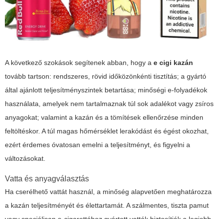
A következő szokások segítenek abban, hogy a
e cigi kazán
tovább tartson: rendszeres, rövid időközönkénti tisztítás; a gyártó
által ajánlott teljesítményszintek betartása; minőségi e-folyadékok
használata, amelyek nem tartalmaznak túl sok adalékot vagy zsíros
anyagokat; valamint a kazán és a tömítések ellenőrzése minden
feltöltéskor. A túl magas hőmérséklet lerakódást és égést okozhat,
ezért érdemes óvatosan emelni a teljesítményt, és figyelni a
változásokat.
Vatta és anyagválasztás
Ha cserélhető vattát használ, a minőség alapvetően meghatározza
a kazán teljesítményét és élettartamát. A szálmentes, tiszta pamut
vagy speciálisan e-cigarettához gyártott vatták biztosítják a legjobb