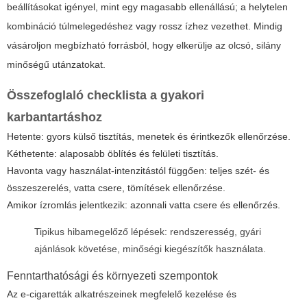
beállításokat igényel, mint egy magasabb ellenállású; a helytelen
kombináció túlmelegedéshez vagy rossz ízhez vezethet. Mindig
vásároljon megbízható forrásból, hogy elkerülje az olcsó, silány
minőségű utánzatokat.
Összefoglaló checklista a gyakori
karbantartáshoz
Hetente: gyors külső tisztítás, menetek és érintkezők ellenőrzése.
Kéthetente: alaposabb öblítés és felületi tisztítás.
Havonta vagy használat-intenzitástól függően: teljes szét- és
összeszerelés, vatta csere, tömítések ellenőrzése.
Amikor ízromlás jelentkezik: azonnali vatta csere és ellenőrzés.
Tipikus hibamegelőző lépések: rendszeresség, gyári
ajánlások követése, minőségi kiegészítők használata.
Fenntarthatósági és környezeti szempontok
Az e-cigaretták alkatrészeinek megfelelő kezelése és