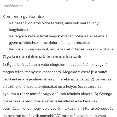
utasításokat.
Kerülendő gyakorlatok
Ne használjon erős oldószereket, amelyek maradványt
hagyhatnak.
Ne tegye a kazánt tüzet vagy közvetlen hőforrás közelébe a
gyors szárításhoz — ez deformálhatja a részeket.
Kerülje a durva súrolást, ami a felület mikrosérüléseit okozhatja.
Gyakori problémák és megoldásaik
1) Égett íz: általában a vatta elégtelen nedvesedésének vagy túl
magas teljesítménynek köszönhető. Megoldás: cserélje a vattát,
csökkentse a teljesítményt, és primerelje az új vattát. 2) Szivárgás:
először ellenőrizze a tömítéseket és a helyes összeszerelést;
gyakran a rossz tömítés vagy a túl sok feltöltés okozza. 3) Gyenge
gőzképzés: ellenőrizze a kazán ellenállását és a készülék
beállításait; lehet, hogy ideje cserélni a kazánt. 4) Korai elöregedés:
ha gyakran dohányzik nagyobb VG-tartalmú keveréket, a vatta