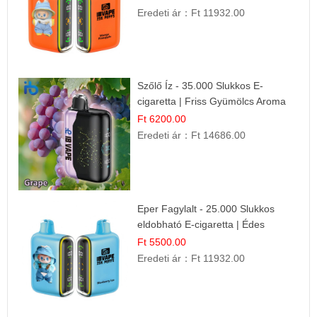
Eredeti ár：
Ft 11932.00
Szőlő Íz - 35.000 Slukkos E-
cigaretta | Friss Gyümölcs Aroma
Ft 6200.00
Eredeti ár：
Ft 14686.00
Eper Fagylalt - 25.000 Slukkos
eldobható E-cigaretta | Édes
Desszert Íz
Ft 5500.00
Eredeti ár：
Ft 11932.00