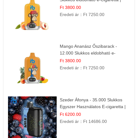
Friss Gyümölcs Íz
Ft 3800.00
Eredeti ár：
Ft 7250.00
Mango Ananász Őszibarack -
12.000 Slukkos eldobható e-
Cigaretta
Ft 3800.00
Eredeti ár：
Ft 7250.00
Szeder Áfonya - 35.000 Slukkos
Egyszer Használatos E-cigaretta |
Prémium Ízélmény
Ft 6200.00
Eredeti ár：
Ft 14686.00