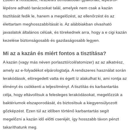
lépésre adható tanácsokat talál, amelyek nem csak a kazán
tisztítását fedik le, hanem a megelőzést, az ellenőrzést és az
élettartam meghosszabbítását is. Az alábbiakban olvasható
javaslatok általános célúak, és törekednek arra, hogy a
e cigi kazán
kezelése biztonságosabb és gazdaságosabb legyen.
Mi az a kazán és miért fontos a tisztítása?
A kazán (vagy más néven porlasztó/coil/atomizer) az az alkatrész,
amely az e-folyadékot elpárologtatja. A rendszeres használat során
lerakódások, elöregedett vatta és égett íz alakulhat ki, ami rontja az
élményt és csökkenti a teljesítményt. A tisztítás és karbantartás
célja, hogy eltávolítsuk a felesleges lerakódásokat, megelőzzük a
baktériumok elszaporodását, és biztosítsuk a kiegyensúlyozott
gőzképzést. Ezen túl az időben történő karbantartás segít
megelőzni a kazán idő előtti cseréjét, így hosszabb távon pénzt
takaríthatunk meg.