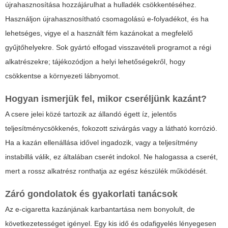
újrahasznosítása hozzájárulhat a hulladék csökkentéséhez.
Használjon újrahasznosítható csomagolású e-folyadékot, és ha
lehetséges, vigye el a használt fém kazánokat a megfelelő
gyűjtőhelyekre. Sok gyártó elfogad visszavételi programot a régi
alkatrészekre; tájékozódjon a helyi lehetőségekről, hogy
csökkentse a környezeti lábnyomot.
Hogyan ismerjük fel, mikor cseréljünk kazánt?
A csere jelei közé tartozik az állandó égett íz, jelentős
teljesítménycsökkenés, fokozott szivárgás vagy a látható korrózió.
Ha a kazán ellenállása idővel ingadozik, vagy a teljesítmény
instabillá válik, ez általában cserét indokol. Ne halogassa a cserét,
mert a rossz alkatrész ronthatja az egész készülék működését.
Záró gondolatok és gyakorlati tanácsok
Az e-cigaretta kazánjának karbantartása nem bonyolult, de
következetességet igényel. Egy kis idő és odafigyelés lényegesen