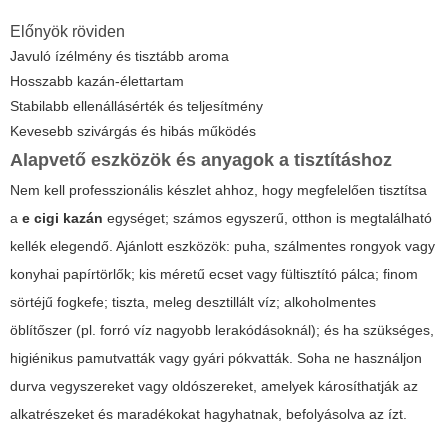
Előnyök röviden
Javuló ízélmény és tisztább aroma
Hosszabb kazán-élettartam
Stabilabb ellenállásérték és teljesítmény
Kevesebb szivárgás és hibás működés
Alapvető eszközök és anyagok a tisztításhoz
Nem kell professzionális készlet ahhoz, hogy megfelelően tisztítsa
a
e cigi kazán
egységet; számos egyszerű, otthon is megtalálható
kellék elegendő. Ajánlott eszközök: puha, szálmentes rongyok vagy
konyhai papírtörlők; kis méretű ecset vagy fültisztító pálca; finom
sörtéjű fogkefe; tiszta, meleg desztillált víz; alkoholmentes
öblítőszer (pl. forró víz nagyobb lerakódásoknál); és ha szükséges,
higiénikus pamutvatták vagy gyári pókvatták. Soha ne használjon
durva vegyszereket vagy oldószereket, amelyek károsíthatják az
alkatrészeket és maradékokat hagyhatnak, befolyásolva az ízt.