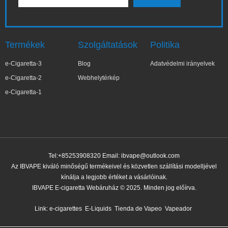
Termékek
Szolgáltatások
Politika
e-Cigaretta-3
Blog
Adatvédelmi irányelvek
e-Cigaretta-2
Webhelytérkép
e-Cigaretta-1
Tel:+85253908320 Email:
ibvape@outlook.com
Az IBVAPE kiváló minőségű termékeivel és közvetlen szállítási modelljével
kínálja a legjobb értéket a vásárlóinak.
IBVAPE E-cigaretta Webáruház © 2025. Minden jog előírva.
Link:
e-cigarettes
E-Liquids
Tienda de Vapeo
Vapeador