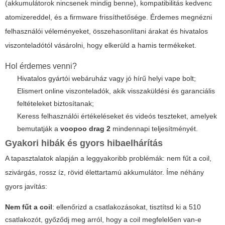
(akkumulátorok nincsenek mindig benne), kompatibilitás kedvenc
atomizereddel, és a firmware frissíthetősége. Érdemes megnézni
felhasználói véleményeket, összehasonlítani árakat és hivatalos
viszonteladótól vásárolni, hogy elkerüld a hamis termékeket.
Hol érdemes venni?
Hivatalos gyártói webáruház vagy jó hírű helyi vape bolt;
Elismert online viszonteladók, akik visszaküldési és garanciális
feltételeket biztosítanak;
Keress felhasználói értékeléseket és videós teszteket, amelyek
bemutatják a
voopoo drag 2
mindennapi teljesítményét.
Gyakori hibák és gyors hibaelhárítás
A tapasztalatok alapján a leggyakoribb problémák: nem fűt a coil,
szivárgás, rossz íz, rövid élettartamú akkumulátor. Íme néhány
gyors javítás:
Nem fűt a coil
: ellenőrizd a csatlakozásokat, tisztítsd ki a 510
csatlakozót, győződj meg arról, hogy a coil megfelelően van-e