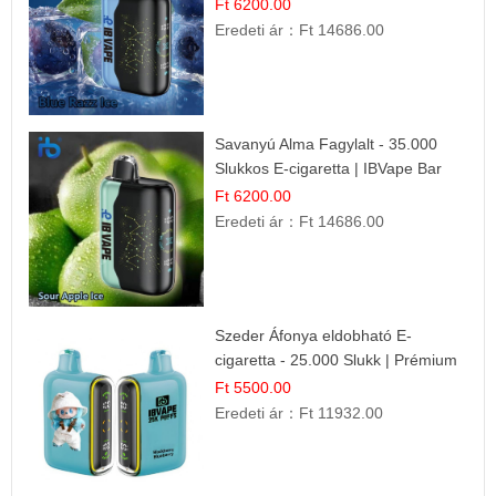
Ízélmény
Ft 6200.00
Eredeti ár：
Ft 14686.00
Savanyú Alma Fagylalt - 35.000
Slukkos E-cigaretta | IBVape Bar
Ft 6200.00
Eredeti ár：
Ft 14686.00
Szeder Áfonya eldobható E-
cigaretta - 25.000 Slukk | Prémium
Gyümölcs Íz
Ft 5500.00
Eredeti ár：
Ft 11932.00