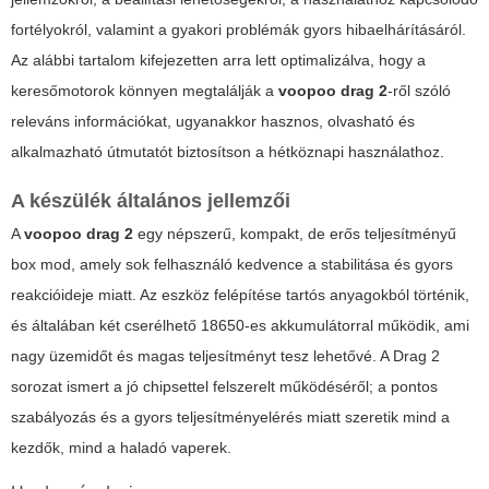
fortélyokról, valamint a gyakori problémák gyors hibaelhárításáról.
Az alábbi tartalom kifejezetten arra lett optimalizálva, hogy a
keresőmotorok könnyen megtalálják a
voopoo drag 2
-ről szóló
releváns információkat, ugyanakkor hasznos, olvasható és
alkalmazható útmutatót biztosítson a hétköznapi használathoz.
A készülék általános jellemzői
A
voopoo drag 2
egy népszerű, kompakt, de erős teljesítményű
box mod, amely sok felhasználó kedvence a stabilitása és gyors
reakcióideje miatt. Az eszköz felépítése tartós anyagokból történik,
és általában két cserélhető 18650-es akkumulátorral működik, ami
nagy üzemidőt és magas teljesítményt tesz lehetővé. A Drag 2
sorozat ismert a jó chipsettel felszerelt működéséről; a pontos
szabályozás és a gyors teljesítményelérés miatt szeretik mind a
kezdők, mind a haladó vaperek.