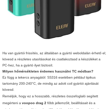
Ha van gyártói frissítés, az általában a gyártó weboldalán érhető el;
kövesd a részletes utasításokat és csatlakoztasd a készüléket a
PC-hez, ha a gyártó ilyet biztosít.
Milyen hőmérsékleten érdemes használni TC módban?
Ez függ a tekercs anyagától: SS316 esetében például tipikus
tartomány 200-240°C, de mindig az adott coil gyártói ajánlását
kövesd.
Reméljük, hogy ez a hosszabb, részletes összefoglaló segített
megérteni a
voopoo drag 2
főbb jellemzőit, beállításait és a