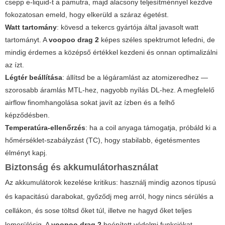
csepp e-liquid-t a pamutra, majd alacsony teljesítménnyel kezdve
fokozatosan emeld, hogy elkerüld a száraz égetést.
Watt tartomány
: kövesd a tekercs gyártója által javasolt watt
tartományt. A
voopoo drag 2
képes széles spektrumot lefedni, de
mindig érdemes a középső értékkel kezdeni és onnan optimalizálni
az ízt.
Légtér beállítása
: állítsd be a légáramlást az atomizeredhez —
szorosabb áramlás MTL-hez, nagyobb nyílás DL-hez. A megfelelő
airflow finomhangolása sokat javít az ízben és a felhő
képződésben.
Temperatúra-ellenőrzés
: ha a coil anyaga támogatja, próbáld ki a
hőmérséklet-szabályzást (TC), hogy stabilabb, égetésmentes
élményt kapj.
Biztonság és akkumulátorhasználat
Az akkumulátorok kezelése kritikus: használj mindig azonos típusú
és kapacitású darabokat, győződj meg arról, hogy nincs sérülés a
cellákon, és sose töltsd őket túl, illetve ne hagyd őket teljes
lemerülésig. A
voopoo drag 2
beépített védelmi funkciókat