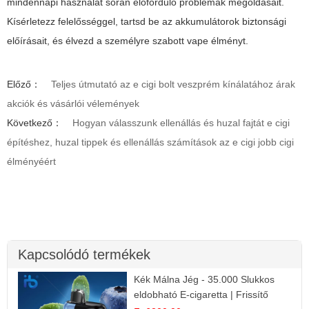
mindennapi használat során előforduló problémák megoldásait.
Kísérletezz felelősséggel, tartsd be az akkumulátorok biztonsági
előírásait, és élvezd a személyre szabott vape élményt.
Előző：
Teljes útmutató az e cigi bolt veszprém kínálatához árak
akciók és vásárlói vélemények
Következő：
Hogyan válasszunk ellenállás és huzal fajtát e cigi
építéshez, huzal tippek és ellenállás számítások az e cigi jobb cigi
élményéért
Kapcsolódó termékek
Kék Málna Jég - 35.000 Slukkos
eldobható E-cigaretta | Frissítő