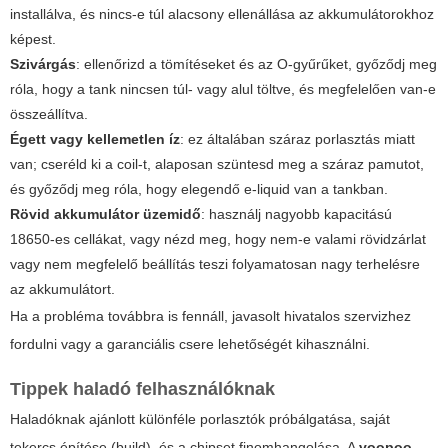
installálva, és nincs-e túl alacsony ellenállása az akkumulátorokhoz
képest.
Szivárgás
: ellenőrizd a tömítéseket és az O-gyűrűket, győződj meg
róla, hogy a tank nincsen túl- vagy alul töltve, és megfelelően van-e
összeállítva.
Égett vagy kellemetlen íz
: ez általában száraz porlasztás miatt
van; cseréld ki a coil-t, alaposan szüntesd meg a száraz pamutot,
és győződj meg róla, hogy elegendő e-liquid van a tankban.
Rövid akkumulátor üzemidő
: használj nagyobb kapacitású
18650-es cellákat, vagy nézd meg, hogy nem-e valami rövidzárlat
vagy nem megfelelő beállítás teszi folyamatosan nagy terhelésre
az akkumulátort.
Ha a probléma továbbra is fennáll, javasolt hivatalos szervizhez
fordulni vagy a garanciális csere lehetőségét kihasználni.
Tippek haladó felhasználóknak
Haladóknak ajánlott különféle porlasztók próbálgatása, saját
tekercs építése (build), és a chipset finomhangolása. A
voopoo