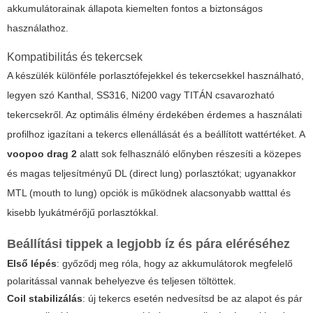
akkumulátorainak állapota kiemelten fontos a biztonságos
használathoz.
Kompatibilitás és tekercsek
A készülék különféle porlasztófejekkel és tekercsekkel használható,
legyen szó Kanthal, SS316, Ni200 vagy TITÁN csavarozható
tekercsekről. Az optimális élmény érdekében érdemes a használati
profilhoz igazítani a tekercs ellenállását és a beállított wattértéket. A
voopoo drag 2
alatt sok felhasználó előnyben részesíti a közepes
és magas teljesítményű DL (direct lung) porlasztókat; ugyanakkor
MTL (mouth to lung) opciók is működnek alacsonyabb watttal és
kisebb lyukátmérőjű porlasztókkal.
Beállítási tippek a legjobb íz és pára eléréséhez
Első lépés
: győződj meg róla, hogy az akkumulátorok megfelelő
polaritással vannak behelyezve és teljesen töltöttek.
Coil stabilizálás
: új tekercs esetén nedvesítsd be az alapot és pár