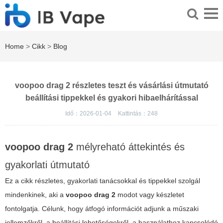
Home
>
Cikk
>
Blog
voopoo drag 2 részletes teszt és vásárlási útmutató
beállítási tippekkel és gyakori hibaelhárítással
Idő：2026-01-04
Kattintás：
248
voopoo drag 2
mélyreható áttekintés és
gyakorlati útmutató
Ez a cikk részletes, gyakorlati tanácsokkal és tippekkel szolgál
mindenkinek, aki a
voopoo drag 2
modot vagy készletet
fontolgatja. Célunk, hogy átfogó információt adjunk a műszaki
jellemzőkről, a beállítási lehetőségekről, a használathoz kapcsolódó