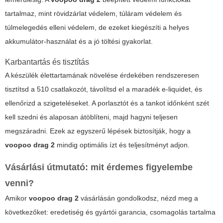
tartalmaz, mint rövidzárlat védelem, túláram védelem és
túlmelegedés elleni védelem, de ezeket kiegészíti a helyes
akkumulátor-használat és a jó töltési gyakorlat.
Karbantartás és tisztítás
A készülék élettartamának növelése érdekében rendszeresen
tisztítsd a 510 csatlakozót, távolítsd el a maradék e-liquidet, és
ellenőrizd a szigeteléseket. A porlasztót és a tankot időnként szét
kell szedni és alaposan átöblíteni, majd hagyni teljesen
megszáradni. Ezek az egyszerű lépések biztosítják, hogy a
voopoo drag 2
mindig optimális ízt és teljesítményt adjon.
Vásárlási útmutató: mit érdemes figyelembe
venni?
Amikor
voopoo drag 2
vásárlásán gondolkodsz, nézd meg a
következőket: eredetiség és gyártói garancia, csomagolás tartalma