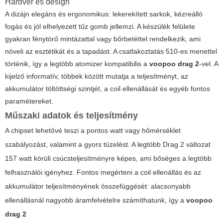
Hardver és design
A dizájn elegáns és ergonomikus: lekerekített sarkok, kézreálló
fogás és jól elhelyezett tűz gomb jellemzi. A készülék felülete
gyakran fénytörő mintázattal vagy bőrbetéttel rendelkezik, ami
növeli az esztétikát és a tapadást. A csatlakoztatás 510-es menettel
történik, így a legtöbb atomizer kompatibilis a
voopoo drag 2
-vel. A
kijelző informatív, többek között mutatja a teljesítményt, az
akkumulátor töltöttségi szintjét, a coil ellenállását és egyéb fontos
paramétereket.
Műszaki adatok és teljesítmény
A chipset lehetővé teszi a pontos watt vagy hőmérséklet
szabályozást, valamint a gyors tüzelést. A legtöbb Drag 2 változat
157 watt körüli csúcsteljesítményre képes, ami bőséges a legtöbb
felhasználói igényhez. Fontos megérteni a coil ellenállás és az
akkumulátor teljesítményének összefüggését: alacsonyabb
ellenállásnál nagyobb áramfelvételre számíthatunk, így a
voopoo
drag 2