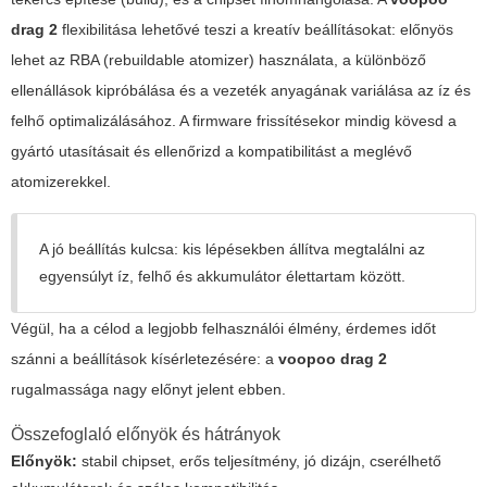
drag 2
flexibilitása lehetővé teszi a kreatív beállításokat: előnyös
lehet az RBA (rebuildable atomizer) használata, a különböző
ellenállások kipróbálása és a vezeték anyagának variálása az íz és
felhő optimalizálásához. A firmware frissítésekor mindig kövesd a
gyártó utasításait és ellenőrizd a kompatibilitást a meglévő
atomizerekkel.
A jó beállítás kulcsa: kis lépésekben állítva megtalálni az
egyensúlyt íz, felhő és akkumulátor élettartam között.
Végül, ha a célod a legjobb felhasználói élmény, érdemes időt
szánni a beállítások kísérletezésére: a
voopoo drag 2
rugalmassága nagy előnyt jelent ebben.
Összefoglaló előnyök és hátrányok
Előnyök:
stabil chipset, erős teljesítmény, jó dizájn, cserélhető