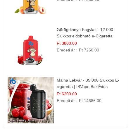
Görögdinnye Fagylalt - 12.000
Slukkos eldobható e-Cigaretta
Ft 3800.00
Eredeti ár：
Ft 7250.00
Málna Lekvár - 35.000 Slukkos E-
cigaretta | IBVape Bar Édes
Gyümölcs Íz
Ft 6200.00
Eredeti ár：
Ft 14686.00