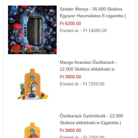
Szeder Áfonya - 35.000 Slukkos
Egyszer Használatos E-cigaretta |
Prémium Ízélmény
Ft 6200.00
Eredeti ár：
Ft 14686.00
Mango Ananász Őszibarack -
12.000 Slukkos eldobható e-
Cigaretta
Ft 3800.00
Eredeti ár：
Ft 7250.00
Őszibarack Gyümölcslé - 12.000
Slukkos eldobható e-Cigaretta |
Friss Gyümölcs Íz
Ft 3800.00
Eredeti ár：
Ft 7250.00