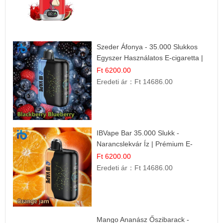
Szeder Áfonya - 35.000 Slukkos
Egyszer Használatos E-cigaretta |
Prémium Ízélmény
Ft 6200.00
Eredeti ár：
Ft 14686.00
IBVape Bar 35.000 Slukk -
Narancslekvár Íz | Prémium E-
cigaretta
Ft 6200.00
Eredeti ár：
Ft 14686.00
Mango Ananász Őszibarack -