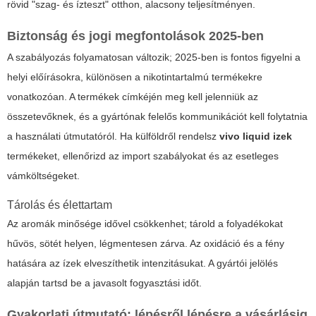
rövid "szag- és ízteszt" otthon, alacsony teljesítményen.
Biztonság és jogi megfontolások 2025-ben
A szabályozás folyamatosan változik; 2025-ben is fontos figyelni a
helyi előírásokra, különösen a nikotintartalmú termékekre
vonatkozóan. A termékek címkéjén meg kell jelenniük az
összetevőknek, és a gyártónak felelős kommunikációt kell folytatnia
a használati útmutatóról. Ha külföldről rendelsz
vivo liquid izek
termékeket, ellenőrizd az import szabályokat és az esetleges
vámköltségeket.
Tárolás és élettartam
Az aromák minősége idővel csökkenhet; tárold a folyadékokat
hűvös, sötét helyen, légmentesen zárva. Az oxidáció és a fény
hatására az ízek elveszíthetik intenzitásukat. A gyártói jelölés
alapján tartsd be a javasolt fogyasztási időt.
Gyakorlati útmutató: lépésről lépésre a vásárlásig