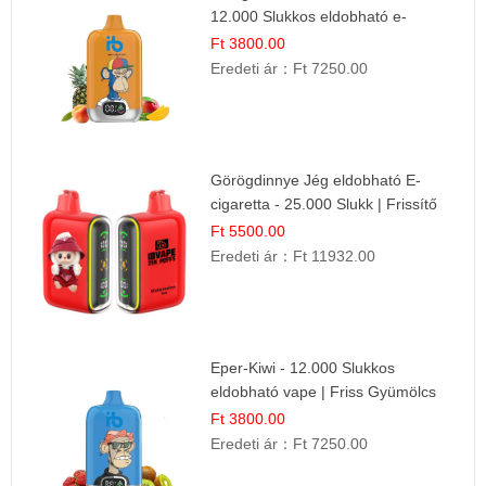
12.000 Slukkos eldobható e-
Cigaretta
Ft 3800.00
Eredeti ár：
Ft 7250.00
Görögdinnye Jég eldobható E-
cigaretta - 25.000 Slukk | Frissítő
Nyári Íz
Ft 5500.00
Eredeti ár：
Ft 11932.00
Eper-Kiwi - 12.000 Slukkos
eldobható vape | Friss Gyümölcs
Kombináció
Ft 3800.00
Eredeti ár：
Ft 7250.00