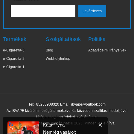
Termékek
Szolgáltatások
Politika
e-Cigaretta-3
Blog
Adatvédelmi irányelvek
e-Cigaretta-2
Webhelytérkép
e-Cigaretta-1
Tel:+85253908320 Email:
ibvape@outlook.com
Az IBVAPE kiváló minőségű termékeivel és közvetlen szállítási modelljével
kínálja a legjobb értéket a vásárlóinak.
IBVAPE E-cigaretta Webáruház © 2025. Minden jog előírva.
✕
Kata***yna
Nemrég vásárolt