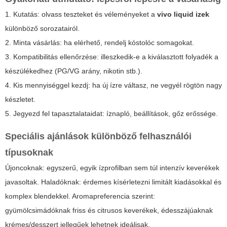
1. Kutatás: olvass teszteket és véleményeket a
vivo liquid izek
különböző sorozatairól.
2. Minta vásárlás: ha elérhető, rendelj kóstolóc somagokat.
3. Kompatibilitás ellenőrzése: illeszkedik-e a kiválasztott folyadék a
készülékedhez (PG/VG arány, nikotin stb.).
4. Kis mennyiséggel kezdj: ha új ízre váltasz, ne vegyél rögtön nagy
készletet.
5. Jegyezd fel tapasztalataidat: íznapló, beállítások, gőz erőssége.
Speciális ajánlások különböző felhasználói
típusoknak
Újoncoknak: egyszerű, egyik ízprofilban sem túl intenzív keverékek
javasoltak. Haladóknak: érdemes kísérletezni limitált kiadásokkal és
komplex blendekkel. Aromapreferencia szerint:
gyümölcsimádóknak friss és citrusos keverékek, édesszájúaknak
krémes/desszert jellegűek lehetnek ideálisak.