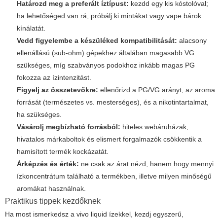
Határozd meg a preferált íztípust:
kezdd egy kis kóstolóval;
ha lehetőséged van rá, próbálj ki mintákat vagy vape bárok
kínálatát.
Vedd figyelembe a készüléked kompatibilitását:
alacsony
ellenállású (sub-ohm) gépekhez általában magasabb VG
szükséges, míg szabványos podokhoz inkább magas PG
fokozza az ízintenzitást.
Figyelj az összetevőkre:
ellenőrizd a PG/VG arányt, az aroma
forrását (természetes vs. mesterséges), és a nikotintartalmat,
ha szükséges.
Vásárolj megbízható forrásból:
hiteles webáruházak,
hivatalos márkaboltok és elismert forgalmazók csökkentik a
hamisított termék kockázatát.
Árképzés és érték:
ne csak az árat nézd, hanem hogy mennyi
ízkoncentrátum található a termékben, illetve milyen minőségű
aromákat használnak.
Praktikus tippek kezdőknek
Ha most ismerkedsz a
vivo liquid
ízekkel, kezdj egyszerű,