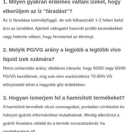
1. Milyen gyakran érdemes váltani ízeket, hogy
elkerüljem az íz "fáradást"?
Az íz fáradása személyfüggő, de sok felhasználó 1-2 héten belül
érzi az ismétlést. Ajánlott váltogatni hasonló profilú keverékekkel
vagy hetente váltani, hogy fenntartsd az élményt.
2. Melyik PG/VG arány a legjobb a legtöbb
vivo
liquid izek
számára?
Nincs univerzális arány; általános irányelv, hogy 50/50 vagy 60/40
PG/VG kezdőknek, míg sub-ohm eszközökhöz 70-80% VG
előnyösebb lehet a nagyobb gőz érdekében.
3. Hogyan ismerjem fel a hamisított termékeket?
A hamisított termékek olcsó csomagolást, pontatlan címkézést és
hiányzó gyártói információkat mutathatnak. Mindig ellenőrizd a
gyártó hivatalos oldalát és a termék sorozatszámát, ha
rendelkezésre áll.