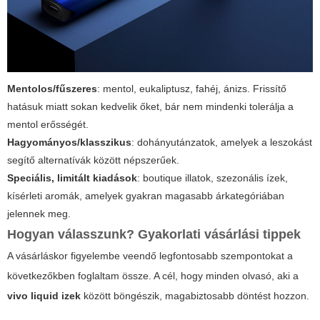
Mentolos/fűszeres
: mentol, eukaliptusz, fahéj, ánizs. Frissítő
hatásuk miatt sokan kedvelik őket, bár nem mindenki tolerálja a
mentol erősségét.
Hagyományos/klasszikus
: dohányutánzatok, amelyek a leszokást
segítő alternatívák között népszerűek.
Speciális, limitált kiadások
: boutique illatok, szezonális ízek,
kísérleti aromák, amelyek gyakran magasabb árkategóriában
jelennek meg.
Hogyan válasszunk? Gyakorlati vásárlási tippek
A vásárláskor figyelembe veendő legfontosabb szempontokat a
következőkben foglaltam össze. A cél, hogy minden olvasó, aki a
vivo liquid izek
között böngészik, magabiztosabb döntést hozzon.