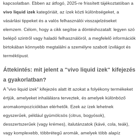
kapcsolatban. Ebben az átfogó, 2025-re frissített tájékoztatóban a
vivo liquid izek
kategóriáit, az ízek közti különbségeket, a
vásárlási tippeket és a valós felhasználói visszajelzéseket
elemzem. Célom, hogy a cikk segítse a döntéshozatalt: legyen szó
belépő szintről vagy haladó felhasználóról, a megfelelő információk
birtokában könnyebb megtalálni a személyre szabott ízvilágot és
terméktípust.
Áttekintés: mit jelent a "vivo liquid izek" kifejezés
a gyakorlatban?
A "vivo liquid izek" kifejezés alatt itt azokat a folyékony termékeket
értjük, amelyeket inhalálásra terveztek, és amelyek különböző
aromakompozíciókban elérhetők. Ezek az ízek lehetnek
egyszerűek, például gyümölcsös (citrus, bogyósok),
desszertszerűek (vagy krémes), italutánzatok (kávé, cola, teák),
vagy komplexebb, többrétegű aromák, amelyek több alapíz