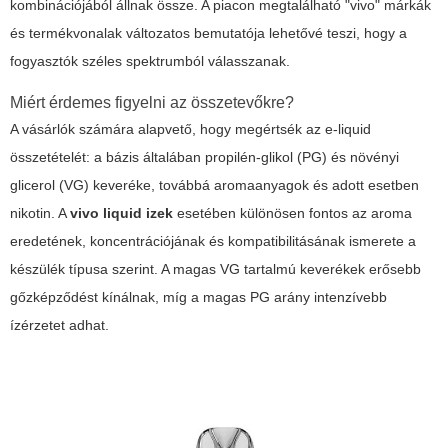
kombinációjából állnak össze. A piacon megtalálható "vivo" márkák
és termékvonalak változatos bemutatója lehetővé teszi, hogy a
fogyasztók széles spektrumból válasszanak.
Miért érdemes figyelni az összetevőkre?
A vásárlók számára alapvető, hogy megértsék az e-liquid
összetételét: a bázis általában propilén-glikol (PG) és növényi
glicerol (VG) keveréke, továbbá aromaanyagok és adott esetben
nikotin. A
vivo liquid izek
esetében különösen fontos az aroma
eredetének, koncentrációjának és kompatibilitásának ismerete a
készülék típusa szerint. A magas VG tartalmú keverékek erősebb
gőzképződést kínálnak, míg a magas PG arány intenzívebb
ízérzetet adhat.