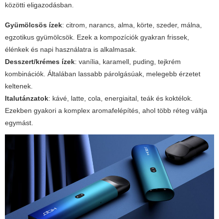
közötti eligazodásban.
Gyümölcsös ízek
: citrom, narancs, alma, körte, szeder, málna,
egzotikus gyümölcsök. Ezek a kompozíciók gyakran frissek,
élénkek és napi használatra is alkalmasak.
Desszert/krémes ízek
: vanília, karamell, puding, tejkrém
kombinációk. Általában lassabb párolgásúak, melegebb érzetet
keltenek.
Italutánzatok
: kávé, latte, cola, energiaital, teák és koktélok.
Ezekben gyakori a komplex aromafelépítés, ahol több réteg váltja
egymást.