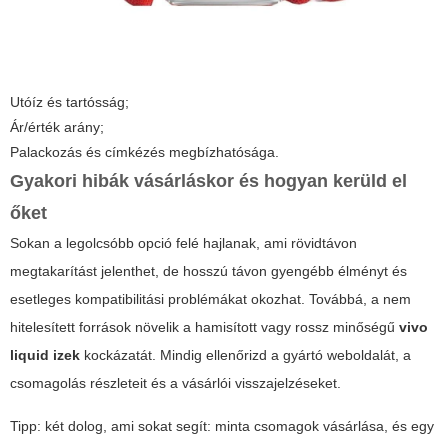
Utóíz és tartósság;
Ár/érték arány;
Palackozás és címkézés megbízhatósága.
Gyakori hibák vásárláskor és hogyan kerüld el
őket
Sokan a legolcsóbb opció felé hajlanak, ami rövidtávon
megtakarítást jelenthet, de hosszú távon gyengébb élményt és
esetleges kompatibilitási problémákat okozhat. Továbbá, a nem
hitelesített források növelik a hamisított vagy rossz minőségű
vivo
liquid izek
kockázatát. Mindig ellenőrizd a gyártó weboldalát, a
csomagolás részleteit és a vásárlói visszajelzéseket.
Tipp:
két dolog, ami sokat segít: minta csomagok vásárlása, és egy