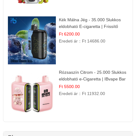
Kék Málna Jég - 35.000 Slukkos
eldobható E-cigaretta | Frissítő
Ízélmény
Ft 6200.00
Eredeti ár：
Ft 14686.00
Rózsaszín Citrom - 25.000 Slukkos
eldobható e-Cigaretta | IBvape Bar
Ft 5500.00
Eredeti ár：
Ft 11932.00