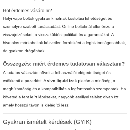
Hol érdemes vásárolni?
Helyi vape boltok gyakran kínálnak kóstolási lehetőséget és
személyre szabott tanácsadást. Online boltoknál ellenőrizd a
visszajelzéseket, a visszaküldési politikát és a garanciákat. A
hivatalos márkaboltok közvetlen forrásként a legbiztonságosabbak,
de gyakran drágábbak.
Összegzés: miért érdemes tudatosan választani?
A tudatos választás növeli a felhasználói elégedettséget és
csökkenti a pazarlást. A
vivo liquid izek
piacán a minőség, a
megbízhatóság és a kompatibilitás a legfontosabb szempontok. Ha
követed a fent leírt lépéseket, nagyobb eséllyel találsz olyan ízt,
amely hosszú távon is kielégítő lesz.
Gyakran ismételt kérdések (GYIK)