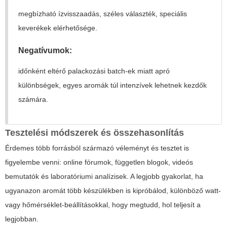
megbízható ízvisszaadás, széles választék, speciális
keverékek elérhetősége.
Negatívumok:
időnként eltérő palackozási batch-ek miatt apró
különbségek, egyes aromák túl intenzívek lehetnek kezdők
számára.
Tesztelési módszerek és összehasonlítás
Érdemes több forrásból származó véleményt és tesztet is
figyelembe venni: online fórumok, független blogok, videós
bemutatók és laboratóriumi analízisek. A legjobb gyakorlat, ha
ugyanazon aromát több készülékben is kipróbálod, különböző watt-
vagy hőmérséklet-beállításokkal, hogy megtudd, hol teljesít a
legjobban.