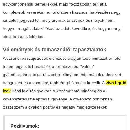
egykomponensű termékekkel, majd fokozatosan térj át a
komplexebb keverékekre. Különösen hasznos, ha készítesz egy
íznaplót: jegyezd fel, mely aromák tetszenek és melyek nem,
hogyan reagál a készüléked az adott keverékre, és hogy mennyi
ideig tart az ízfelépítés.
Vélemények és felhasználói tapasztalatok
A vásárlói visszajelzések elemzése alapján több mintázat érhető
tetten: egyes felhasználók a természetes, "valódi"
gyümölcsutánzatokat részesítik előnyben, míg mások a desszert-
hangulatot és a komplex, többrétegű ízhatást keresik. A
vivo liquid
izek
iránti lojalitás gyakran a kiszámítható minőség és a
következetes ízfelépítés függvénye. A következő pontokban
összegzem a gyakori pozitív és negatív megjegyzéseket:
Pozitívumok: